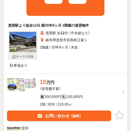
恵那駅より徒歩12分 築30年9ヶ月 2階建の賃貸物件
恵那駅 歩
12
分 （中央線
など
）
岐阜県恵那市長島町正家１
2階建 / 30年9ヶ月 / 木造
すべての写真
駐車場あり
15
万円
（管理費不要）
300,000円
150,000円
敷
礼
1階 / 9DK / 226.65㎡
お問い合わせ
（無料）
提供