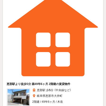
恵那駅より徒歩5分 築49年6ヶ月 2階建の賃貸物件
恵那駅 歩
5
分 （中央線
など
）
岐阜県恵那市大井町
2階建 / 49年6ヶ月 / 木造