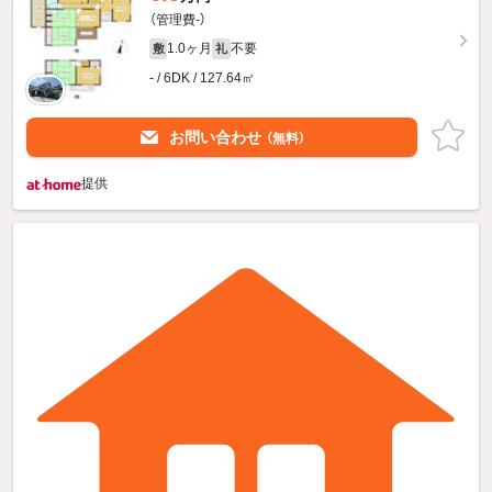
（管理費-）
1.0ヶ月
不要
敷
礼
- / 6DK / 127.64㎡
お問い合わせ
（無料）
提供