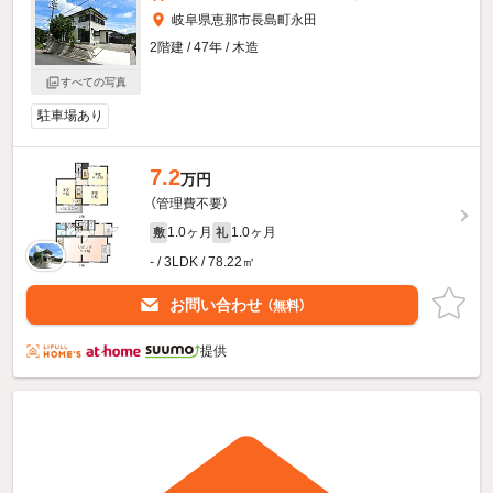
岐阜県恵那市長島町永田
2階建 / 47年 / 木造
すべての写真
駐車場あり
7.2
万円
（管理費不要）
1.0ヶ月
1.0ヶ月
敷
礼
- / 3LDK / 78.22㎡
お問い合わせ
（無料）
提供