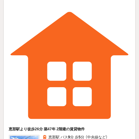
恵那駅より徒歩26分 築47年 2階建の賃貸物件
恵那駅 バス
9
分 歩
5
分 （中央線
など
）