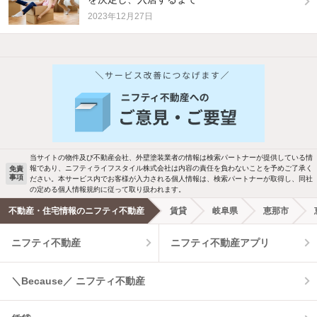
2023年12月27日
他の人はこんな条件で絞り込んでいます！
人気のこだわり条件
バス・トイレ別
2階以上
駐車場あり
ペット相談
当サイトの物件及び不動産会社、外壁塗装業者の情報は検索パートナーが提供している情
報であり、ニフティライフスタイル株式会社は内容の責任を負わないことを予めご了承く
免責
事項
ださい。本サービス内でお客様が入力される個人情報は、検索パートナーが取得し、同社
洗濯機置場あり
独立洗面台
の定める個人情報規約に従って取り扱われます。
不動産・住宅情報のニフティ不動産
賃貸
岐阜県
恵那市
エアコンあり
都市ガス
ニフティ不動産
ニフティ不動産アプリ
温水洗浄便座
オートロック
＼Because／ ニフティ不動産
コンロ2口以上
追焚き機能