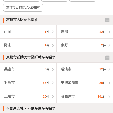
恵那市 x 都市ガス使用可
恵那市の駅から探す
山岡
恵那
1
件
12
件
野志
東野
1
件
2
件
恵那市近隣の市区町村から探す
美濃市
瑞浪市
5
件
12
件
羽島市
美濃加茂市
56
件
28
件
土岐市
各務原市
20
件
101
件
不動産会社・不動産屋から探す