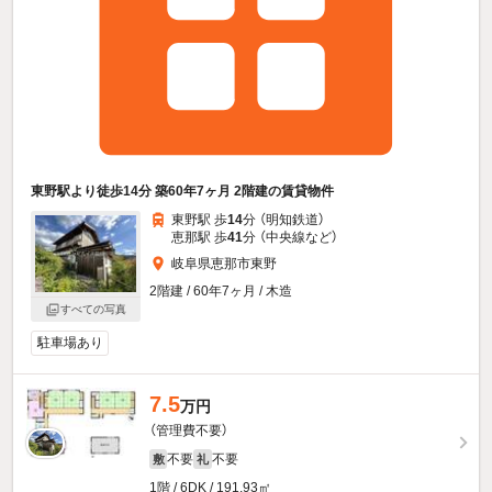
東野駅より徒歩14分 築60年7ヶ月 2階建の賃貸物件
東野駅 歩
14
分 （明知鉄道）
恵那駅 歩
41
分 （中央線
など
）
岐阜県恵那市東野
2階建 / 60年7ヶ月 / 木造
すべての写真
駐車場あり
7.5
万円
（管理費不要）
不要
不要
敷
礼
1階 / 6DK / 191.93㎡