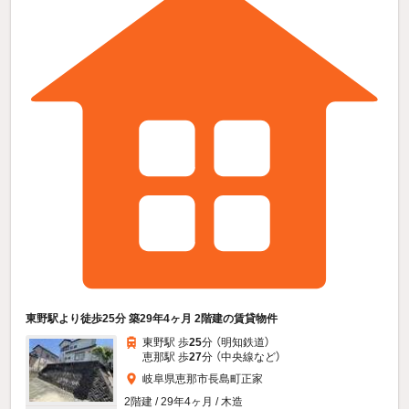
東野駅より徒歩25分 築29年4ヶ月 2階建の賃貸物件
東野駅 歩
25
分 （明知鉄道）
恵那駅 歩
27
分 （中央線
など
）
岐阜県恵那市長島町正家
2階建 / 29年4ヶ月 / 木造