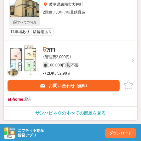
岐阜県恵那市大井町
2階建 / 30年 / 軽量鉄骨造
すべての写真
駐車場あり
駐輪場あり
5
万円
（管理費2,000円）
100,000円
不要
敷
礼
- / 2DK / 52.98㎡
お問い合わせ
（無料）
提供
サンハピネＣのすべての部屋を見る
ニフティ不動産
ダウンロード
賃貸アプリ