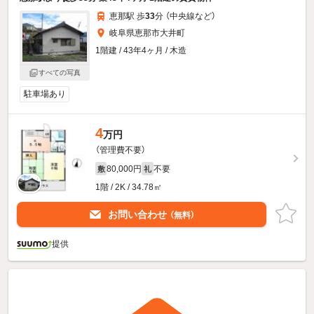
恵那駅 歩
33
分 （中央線
など
）
岐阜県恵那市大井町
1階建 / 43年4ヶ月 / 木造
すべての写真
駐車場あり
4
万円
（管理費不要）
80,000円
不要
敷
礼
1階 / 2K / 34.78㎡
お問い合わせ
（無料）
提供