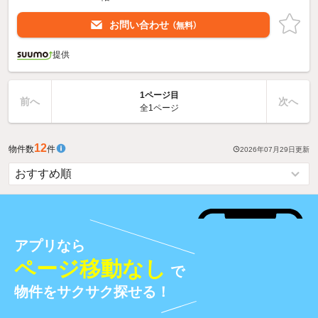
お問い合わせ
（無料）
提供
1ページ目
前へ
次へ
全1ページ
12
物件数
件
2026年07月29日
更新
アプリなら
ページ移動なし
で
物件をサクサク探せる！