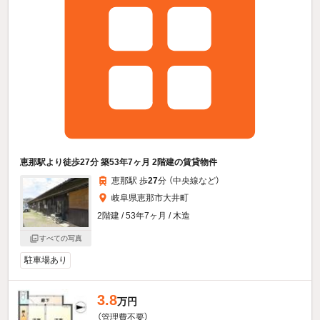
恵那駅より徒歩27分 築53年7ヶ月 2階建の賃貸物件
恵那駅 歩
27
分 （中央線
など
）
岐阜県恵那市大井町
2階建 / 53年7ヶ月 / 木造
すべての写真
駐車場あり
3.8
万円
（管理費不要）