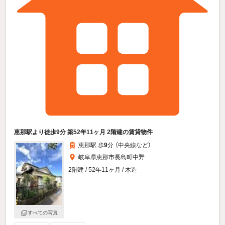
恵那駅より徒歩9分 築52年11ヶ月 2階建の賃貸物件
恵那駅 歩
9
分 （中央線
など
）
岐阜県恵那市長島町中野
2階建 / 52年11ヶ月 / 木造
すべての写真