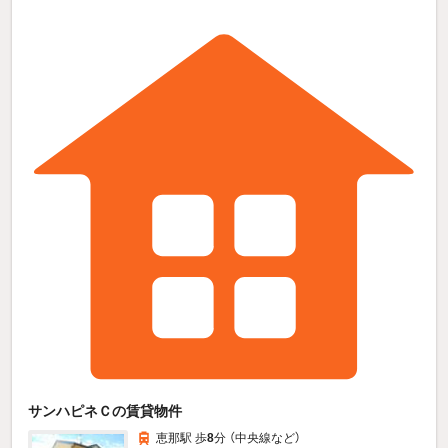
サンハピネＣの賃貸物件
恵那駅 歩
8
分 （中央線
など
）