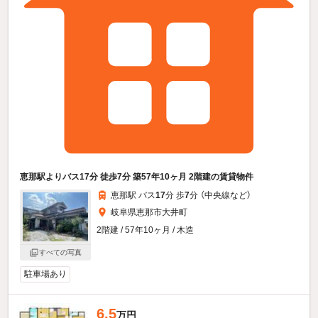
恵那駅よりバス17分 徒歩7分 築57年10ヶ月 2階建の賃貸物件
恵那駅 バス
17
分 歩
7
分 （中央線
など
）
岐阜県恵那市大井町
2階建 / 57年10ヶ月 / 木造
すべての写真
駐車場あり
6.5
万円