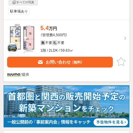
すべての写真
駐車場あり
5.4
万円
（管理費4,500円）
不要
不要
敷
礼
1階 / 2LDK / 59.63㎡
お問い合わせ
（無料）
提供