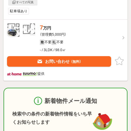
すべての写真
駐車場あり
7
万円
（管理費5,000円）
不要
不要
敷
礼
- / 3LDK / 98.0㎡
お問い合わせ
（無料）
提供
新着物件メール通知
検索中の条件の新着物件情報をいち早
くお知らせします