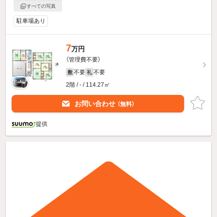
すべての写真
駐車場あり
7
万円
（管理費不要）
不要
不要
敷
礼
2階 / - / 114.27㎡
お問い合わせ
（無料）
提供