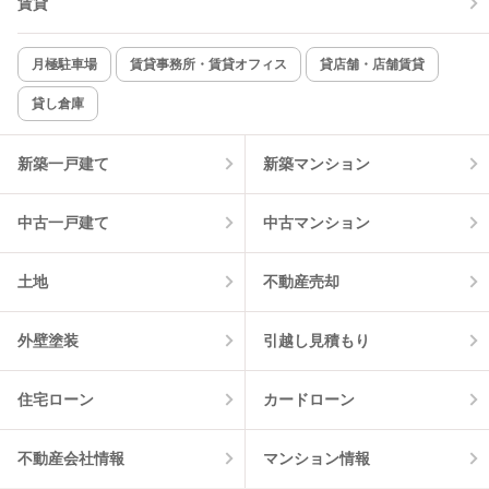
賃貸
TV付インターホン
角部屋
新着のみ
インターネット無料
月極駐車場
賃貸事務所・賃貸オフィス
貸店舗・店舗賃貸
貸し倉庫
該当件数:
物件一覧に反映
12
件
新築一戸建て
新築マンション
中古一戸建て
中古マンション
土地
不動産売却
外壁塗装
引越し見積もり
住宅ローン
カードローン
不動産会社情報
マンション情報