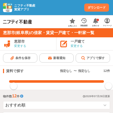
ニフティ不動産
ダウンロード
賃貸アプリ
お知らせ
閲覧履歴
マイページ
お気に入り
恵那市(岐阜県)の借家・賃貸一戸建て・一軒家一覧
恵那市
一戸建て
変更する
変更する
条件を保存
新着通知
アプリで探す
賃料で探す
指定なし
〜
指定なし
12
件
指定した賃料で絞り込む
12
物件数
件
2026年07月29日
更新