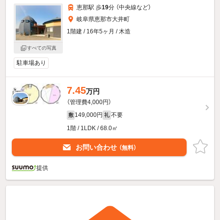
恵那駅 歩
19
分 （中央線
など
）
岐阜県恵那市大井町
1階建 / 16年5ヶ月 / 木造
すべての写真
駐車場あり
7.45
万円
（管理費4,000円）
149,000円
不要
敷
礼
1階 / 1LDK / 68.0㎡
お問い合わせ
（無料）
提供