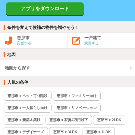
アプリをダウンロード
条件を変えて候補の物件を増やそう！
恵那市
一戸建て
変更する
変更する
地図
地図から探す
人気の条件
恵那市 x ペット可（相談）
恵那市 x ファミリー向け
恵那市 x 一人暮らし向け
恵那市 x リノベーション
恵那市 x 新築＆築浅
恵那市 x 家賃4万円以下
恵那市 x 2LDK
恵那市 x デザイナーズ
恵那市 x 3LDK
恵那市 x 1LDK