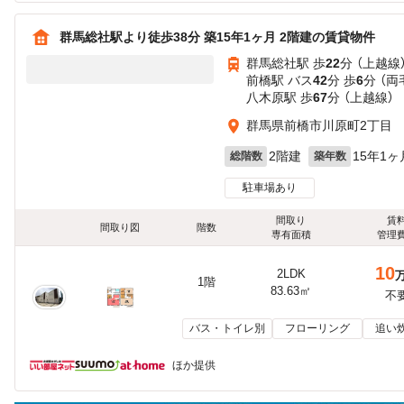
群馬総社駅より徒歩38分 築15年1ヶ月 2階建の賃貸物件
群馬総社駅 歩
22
分 （上越線
前橋駅 バス
42
分 歩
6
分 （両
八木原駅 歩
67
分 （上越線）
群馬県前橋市川原町2丁目
2階建
15年1ヶ
総階数
築年数
駐車場あり
間取り
賃
間取り図
階数
専有面積
管理
10
2LDK
1階
83.63㎡
不
バス・トイレ別
フローリング
追い
ほか提供