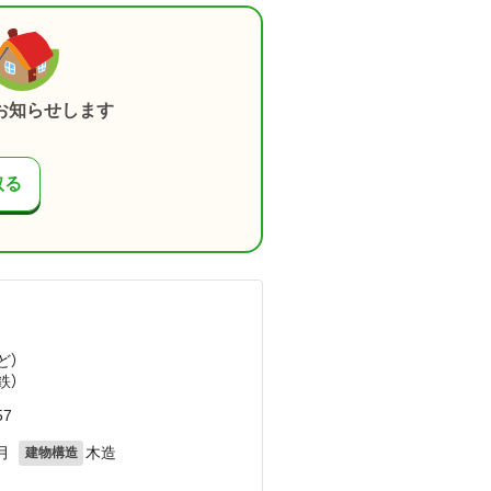
お知らせします
取る
）
ど
）
鉄）
7
月
木造
建物構造