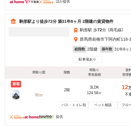
ほか提供
駒形駅より徒歩72分 築31年8ヶ月 2階建の賃貸物件
駒形駅 歩
72
分 （両毛線）
群馬県前橋市下阿内町118-
2階建
31年8ヶ
総階数
築年数
駐車場あり
間取り
賃
間取り図
階数
専有面積
管理
新着
12
3LDK
2階
124.58㎡
不
バス・トイレ別
ペット相談
フロ
提供