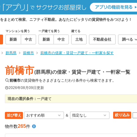
をまとめて検索、ニフティ不動産。あなたにピッタリの賃貸物件をみつけよう！
マンションを買う
一戸建てを買う
建てる
新築
中古
新築
中古
土地
不動産会社
調べる
群馬県
前橋市
前橋市の借家・賃貸一戸建て・一軒家を探す
前橋市
(群馬県)の借家・賃貸一戸建て・一軒家一覧
前橋市
の賃貸物件をさまざまなこだわり条件から検索できます。
2026年08月09日
更新
現在の選択条件：
一戸建て
絞り込み
並び替え
＆
265
物件数
件