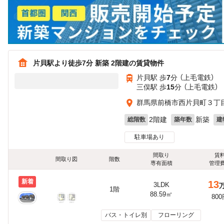
片貝駅より徒歩7分 新築 2階建の賃貸物件
片貝駅 歩
7
分 （上毛電鉄）
三俣駅 歩
15
分 （上毛電鉄）
群馬県前橋市西片貝町３丁目7
2階建
新築
総階数
築年数
建
駐車場あり
間取り
賃
間取り図
階数
専有面積
管理
新着
13
3LDK
1階
88.59㎡
80
バス・トイレ別
フローリング