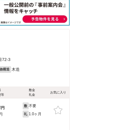
2-3
木造
物構造
料
敷金
お気に入り
費等
礼金
不要
敷
万円
1.0ヶ月
0円
礼