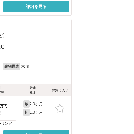
詳細を見る
ど
）
）
鉄）
月
木造
建物構造
料
敷金
お気に入り
費等
礼金
2.0ヶ月
敷
万円
1.0ヶ月
要
礼
ーリング