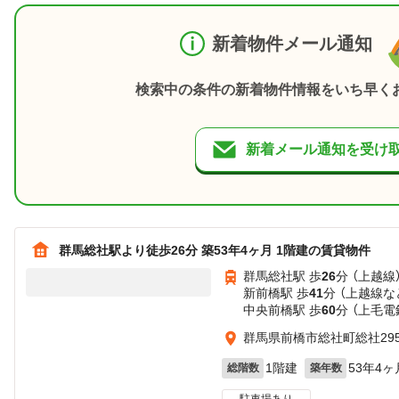
新着物件メール通知
検索中の条件の新着物件情報をいち早く
新着メール通知を受け
群馬総社駅より徒歩26分 築53年4ヶ月 1階建の賃貸物件
群馬総社駅 歩
26
分 （上越線
新前橋駅 歩
41
分 （上越線
な
中央前橋駅 歩
60
分 （上毛電
群馬県前橋市総社町総社295
1階建
53年4ヶ
総階数
築年数
駐車場あり