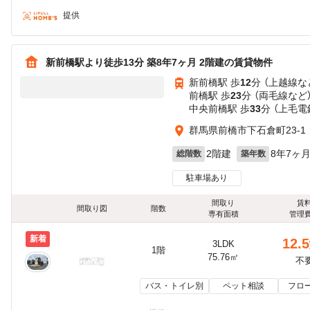
提供
新前橋駅より徒歩13分 築8年7ヶ月 2階建の賃貸物件
新前橋駅 歩
12
分 （上越線
な
前橋駅 歩
23
分 （両毛線
など
中央前橋駅 歩
33
分 （上毛電
群馬県前橋市下石倉町23-1
2階建
8年7ヶ
総階数
築年数
駐車場あり
間取り
賃
間取り図
階数
専有面積
管理
新着
12.5
3LDK
1階
75.76㎡
不
バス・トイレ別
ペット相談
フロ