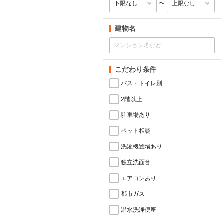
〜
建物名
こだわり条件
バス・トイレ別
2階以上
駐車場あり
ペット相談
洗濯機置場あり
独立洗面台
エアコンあり
都市ガス
温水洗浄便座