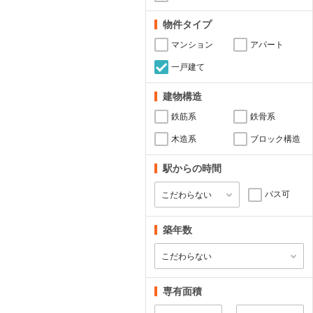
物件タイプ
マンション
アパート
一戸建て
建物構造
鉄筋系
鉄骨系
木造系
ブロック構造
駅からの時間
バス可
築年数
専有面積