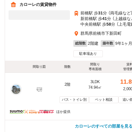
カローレの賃貸物件
前橋駅 歩
31
分 （両毛線
など
新前橋駅 歩
41
分 （上越線
な
中央前橋駅 歩
58
分 （上毛電
群馬県前橋市下新田町
2階建
9年1ヶ
総階数
築年数
駐車場あり
間取り
賃
間取り図
階数
専有面積
管理
11.8
3LDK
2階
74.94㎡
2,00
バス・トイレ別
ペット相談
追い
ほか提供
カローレのすべての部屋を見