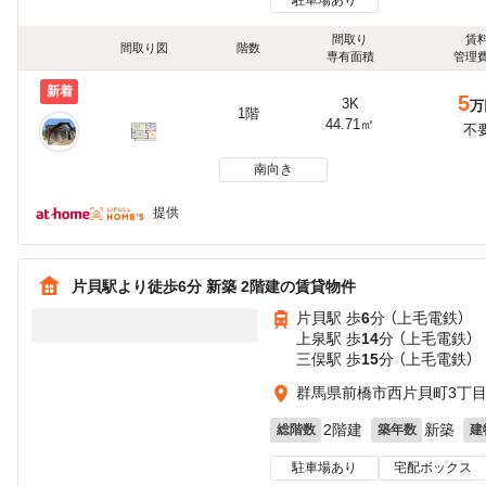
間取り
賃
間取り図
階数
専有面積
管理
新着
5
3K
万
1階
44.71㎡
不
南向き
提供
片貝駅より徒歩6分 新築 2階建の賃貸物件
片貝駅 歩
6
分 （上毛電鉄）
上泉駅 歩
14
分 （上毛電鉄）
三俣駅 歩
15
分 （上毛電鉄）
群馬県前橋市西片貝町3丁
2階建
新築
総階数
築年数
建
駐車場あり
宅配ボックス