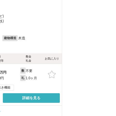
）
ど
）
鉄）
月
木造
建物構造
料
敷金
お気に入り
費等
礼金
不要
敷
万円
1.0ヶ月
0円
礼
炊き機能
詳細を見る
る