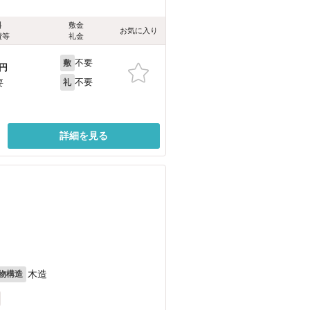
料
敷金
お気に入り
費等
礼金
不要
敷
円
不要
要
礼
詳細を見る
目
木造
物構造