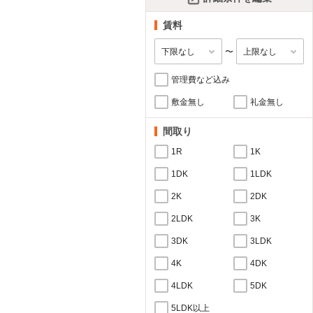
賃料
〜
管理費など込み
敷金無し
礼金無し
間取り
1R
1K
1DK
1LDK
2K
2DK
2LDK
3K
3DK
3LDK
4K
4DK
4LDK
5DK
5LDK以上