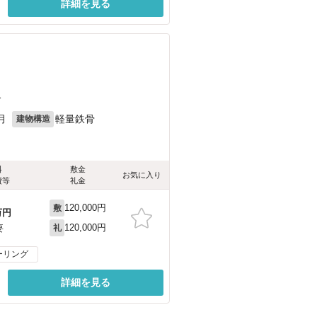
詳細を見る
1
月
軽量鉄骨
建物構造
料
敷金
お気に入り
費等
礼金
120,000円
敷
万円
120,000円
要
礼
ーリング
詳細を見る