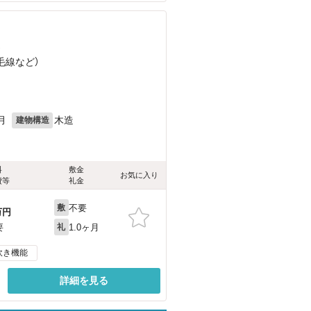
）
毛線
など
）
月
木造
建物構造
料
敷金
お気に入り
費等
礼金
不要
敷
万円
1.0ヶ月
要
礼
炊き機能
詳細を見る