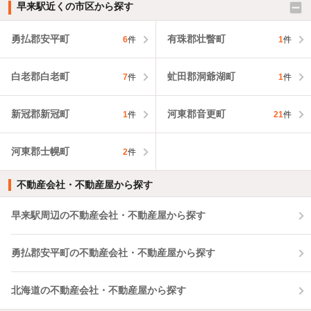
早来駅近くの市区から探す
勇払郡安平町
有珠郡壮瞥町
6
件
1
件
白老郡白老町
虻田郡洞爺湖町
7
件
1
件
新冠郡新冠町
河東郡音更町
1
件
21
件
河東郡士幌町
2
件
不動産会社・不動産屋から探す
早来駅周辺の不動産会社・不動産屋から探す
勇払郡安平町の不動産会社・不動産屋から探す
北海道の不動産会社・不動産屋から探す