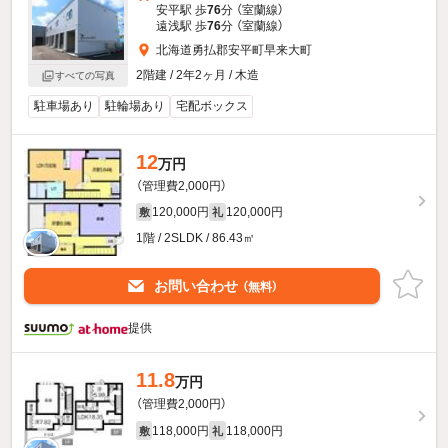
安平駅 歩
76
分 （室蘭線）
遠浅駅 歩
76
分 （室蘭線）
北海道勇払郡安平町早来大町
2階建 / 2年2ヶ月 / 木造
すべての写真
駐車場あり
駐輪場あり
宅配ボックス
12
万円
（管理費2,000円）
120,000円
120,000円
敷
礼
1階 / 2SLDK / 86.43㎡
お問い合わせ
（無料）
提供
11.8
万円
（管理費2,000円）
118,000円
118,000円
敷
礼