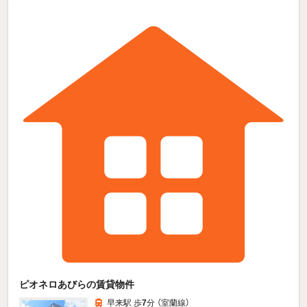
ピオネロあびらの賃貸物件
早来駅 歩
7
分 （室蘭線）