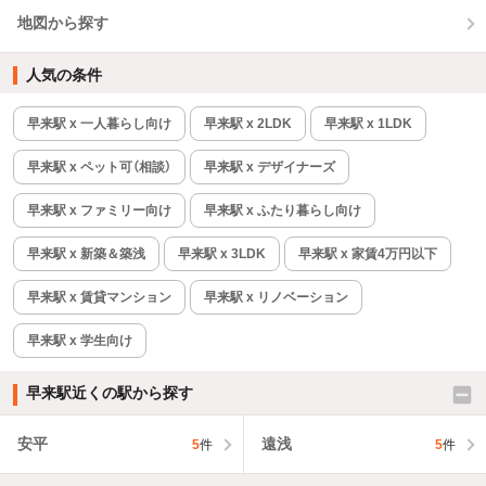
地図から探す
人気の条件
早来駅 x 一人暮らし向け
早来駅 x 2LDK
早来駅 x 1LDK
早来駅 x ペット可（相談）
早来駅 x デザイナーズ
早来駅 x ファミリー向け
早来駅 x ふたり暮らし向け
早来駅 x 新築＆築浅
早来駅 x 3LDK
早来駅 x 家賃4万円以下
早来駅 x 賃貸マンション
早来駅 x リノベーション
早来駅 x 学生向け
早来駅近くの駅から探す
安平
遠浅
5
件
5
件