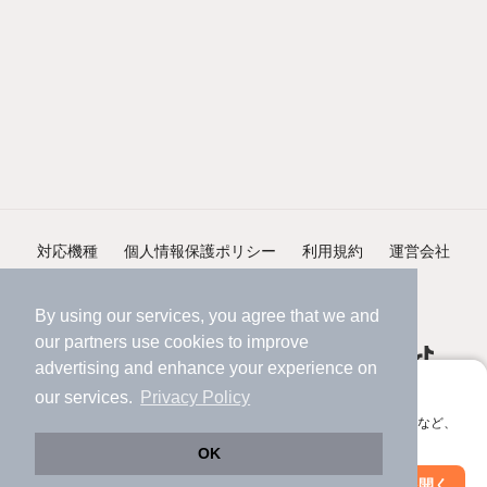
対応機種
個人情報保護ポリシー
利用規約
運営会社
ヘルプ・お問い合わせ
採用情報
By using our services, you agree that we and
our
partners
use cookies to improve
advertising and enhance your experience on
アプリに切り替えて、サクサクお部屋探し
our services.
Privacy Policy
会員登録なしですぐ使える。マップ検索やお気に入り保存など、
©NIFTY Lifestyle Co., Ltd.
アプリ限定の便利な機能が使えます！
OK
Web版で続行
アプリを開く