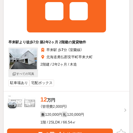
早来駅より徒歩7分 築2年2ヶ月 2階建の賃貸物件
早来駅 歩
7
分 （室蘭線）
北海道勇払郡安平町早来大町
2階建 / 2年2ヶ月 / 木造
すべての写真
駐車場あり
宅配ボックス
12
万円
（管理費2,000円）
120,000円
120,000円
敷
礼
1階 / 2SLDK / 66.54㎡