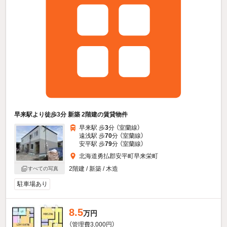
早来駅より徒歩3分 新築 2階建の賃貸物件
早来駅 歩
3
分 （室蘭線）
遠浅駅 歩
70
分 （室蘭線）
安平駅 歩
79
分 （室蘭線）
北海道勇払郡安平町早来栄町
2階建 / 新築 / 木造
すべての写真
駐車場あり
8.5
万円
（管理費3,000円）