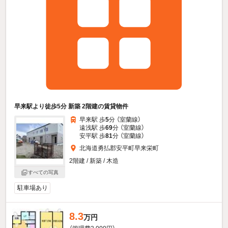
早来駅より徒歩5分 新築 2階建の賃貸物件
早来駅 歩
5
分 （室蘭線）
遠浅駅 歩
69
分 （室蘭線）
安平駅 歩
81
分 （室蘭線）
北海道勇払郡安平町早来栄町
2階建 / 新築 / 木造
すべての写真
駐車場あり
8.3
万円