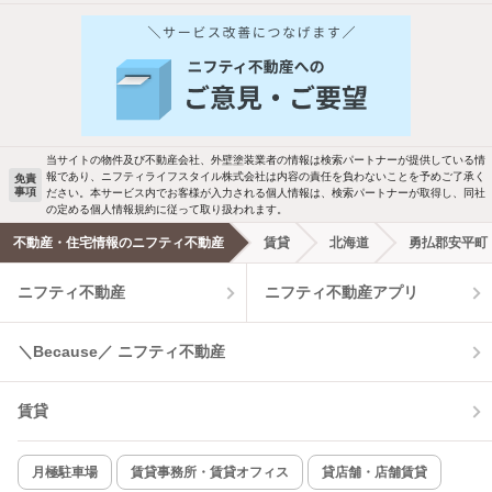
他の人はこんな条件で絞り込んでいます！
人気のこだわり条件
バス・トイレ別
2階以上
駐車場あり
ペット相談
当サイトの物件及び不動産会社、外壁塗装業者の情報は検索パートナーが提供している情
報であり、ニフティライフスタイル株式会社は内容の責任を負わないことを予めご了承く
免責
事項
ださい。本サービス内でお客様が入力される個人情報は、検索パートナーが取得し、同社
洗濯機置場あり
独立洗面台
の定める個人情報規約に従って取り扱われます。
不動産・住宅情報のニフティ不動産
賃貸
北海道
勇払郡安平町
エアコンあり
都市ガス
ニフティ不動産
ニフティ不動産アプリ
温水洗浄便座
オートロック
＼Because／ ニフティ不動産
コンロ2口以上
追焚き機能
賃貸
TV付インターホン
角部屋
新着のみ
インターネット無料
月極駐車場
賃貸事務所・賃貸オフィス
貸店舗・店舗賃貸