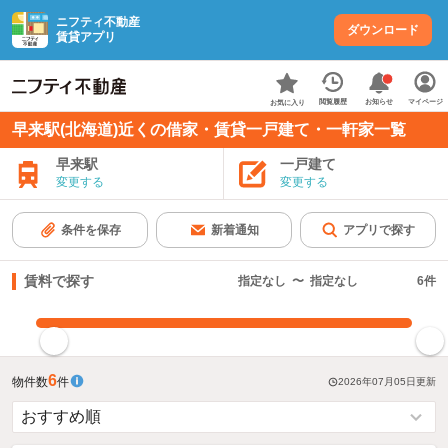
ニフティ不動産
ダウンロード
賃貸アプリ
お知らせ
閲覧履歴
マイページ
お気に入り
早来駅(北海道)近くの借家・賃貸一戸建て・一軒家一覧
早来駅
一戸建て
変更する
変更する
条件を保存
新着通知
アプリで探す
賃料で探す
指定なし
〜
指定なし
6
件
指定した賃料で絞り込む
6
物件数
件
2026年07月05日
更新