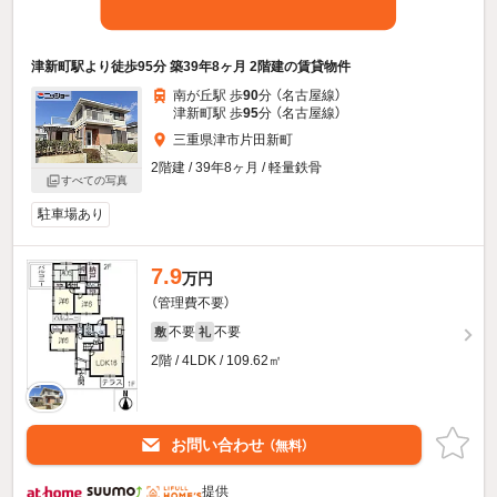
津新町駅より徒歩95分 築39年8ヶ月 2階建の賃貸物件
南が丘駅 歩
90
分 （名古屋線）
津新町駅 歩
95
分 （名古屋線）
三重県津市片田新町
2階建 / 39年8ヶ月 / 軽量鉄骨
すべての写真
駐車場あり
7.9
万円
（管理費不要）
不要
不要
敷
礼
2階 / 4LDK / 109.62㎡
お問い合わせ
（無料）
提供