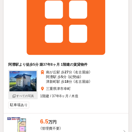
阿漕駅より徒歩5分 築37年8ヶ月 1階建の賃貸物件
南が丘駅 歩
27
分 （名古屋線）
阿漕駅 歩
5
分 （紀勢線）
津新町駅 歩
18
分 （名古屋線）
三重県津市幸町
1階建 / 37年8ヶ月 / 木造
すべての写真
駐車場あり
6.5
万円
（管理費不要）