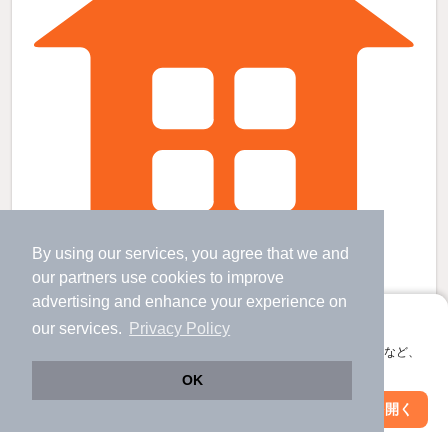
By using our services, you agree that we and
our
partners
use cookies to improve
阿漕駅より徒歩25分 築47年10ヶ月 2階建の賃貸物件
advertising and enhance your experience on
南が丘駅 歩
36
分 （名古屋線）
アプリに切り替えて、サクサクお部屋探し
阿漕駅 歩
25
分 （紀勢線）
our services.
Privacy Policy
三重県津市津興
会員登録なしですぐ使える。マップ検索やお気に入り保存など、
アプリ限定の便利な機能が使えます！
すべての写真
2階建 / 47年10ヶ月 / 木造
OK
駐車場あり
Web版で続行
アプリを開く
駅・沿線を変更
絞り込み条件を変更