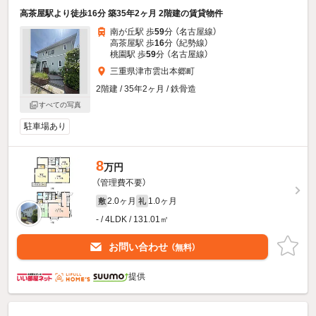
高茶屋駅より徒歩16分 築35年2ヶ月 2階建の賃貸物件
南が丘駅 歩
59
分 （名古屋線）
高茶屋駅 歩
16
分 （紀勢線）
桃園駅 歩
59
分 （名古屋線）
三重県津市雲出本郷町
2階建 / 35年2ヶ月 / 鉄骨造
すべての写真
駐車場あり
8
万円
（管理費不要）
2.0ヶ月
1.0ヶ月
敷
礼
- / 4LDK / 131.01㎡
お問い合わせ
（無料）
提供