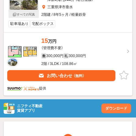
三重県津市垂水
2階建 / 8年5ヶ月 / 軽量鉄骨
すべての写真
駐車場あり
宅配ボックス
15
万円
（管理費不要）
300,000円
300,000円
敷
礼
2階 / 3LDK / 108.86㎡
お問い合わせ
（無料）
提供
ニフティ不動産
ダウンロード
賃貸アプリ