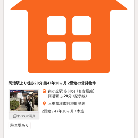
阿漕駅より徒歩20分 築47年10ヶ月 2階建の賃貸物件
南が丘駅 歩
38
分 （名古屋線）
阿漕駅 歩
20
分 （紀勢線）
三重県津市阿漕町津興
2階建 / 47年10ヶ月 / 木造
すべての写真
駐車場あり