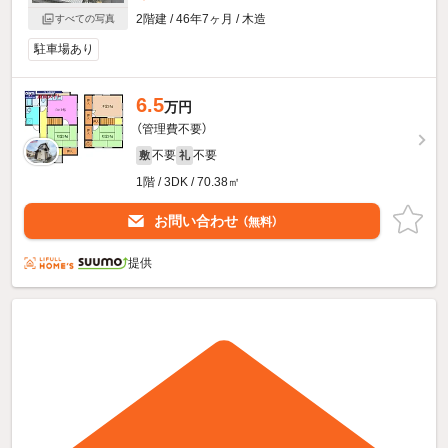
2階建 / 46年7ヶ月 / 木造
すべての写真
駐車場あり
6.5
万円
（管理費不要）
不要
不要
敷
礼
1階 / 3DK / 70.38㎡
お問い合わせ
（無料）
提供