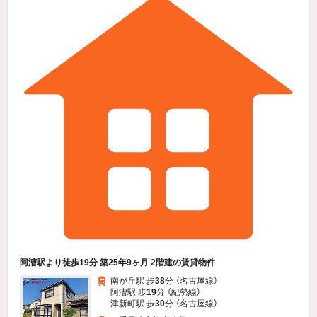
阿漕駅より徒歩19分 築25年9ヶ月 2階建の賃貸物件
南が丘駅 歩
38
分 （名古屋線）
阿漕駅 歩
19
分 （紀勢線）
津新町駅 歩
30
分 （名古屋線）