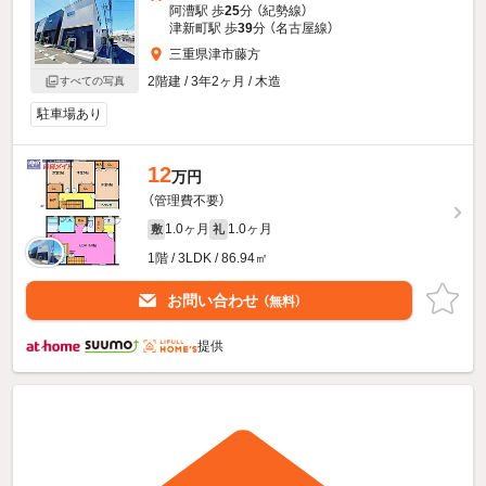
阿漕駅 歩
25
分 （紀勢線）
津新町駅 歩
39
分 （名古屋線）
三重県津市藤方
2階建 / 3年2ヶ月 / 木造
すべての写真
駐車場あり
12
万円
（管理費不要）
1.0ヶ月
1.0ヶ月
敷
礼
1階 / 3LDK / 86.94㎡
お問い合わせ
（無料）
提供