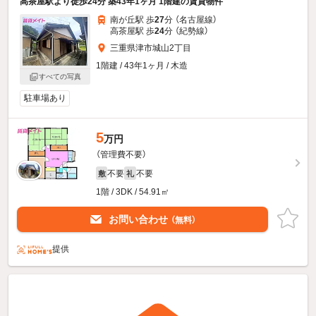
高茶屋駅より徒歩24分 築43年1ヶ月 1階建の賃貸物件
南が丘駅 歩
27
分 （名古屋線）
高茶屋駅 歩
24
分 （紀勢線）
三重県津市城山2丁目
1階建 / 43年1ヶ月 / 木造
すべての写真
駐車場あり
5
万円
（管理費不要）
不要
不要
敷
礼
1階 / 3DK / 54.91㎡
お問い合わせ
（無料）
提供