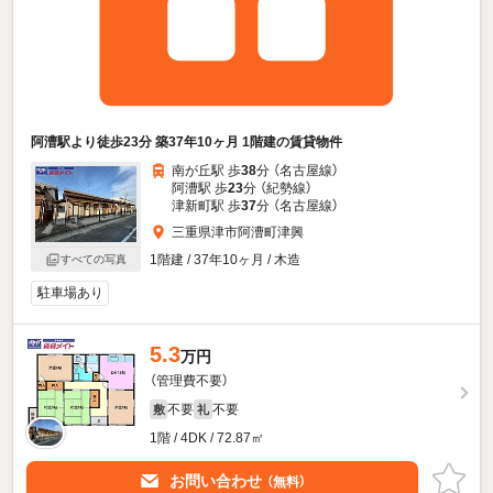
阿漕駅より徒歩23分 築37年10ヶ月 1階建の賃貸物件
南が丘駅 歩
38
分 （名古屋線）
阿漕駅 歩
23
分 （紀勢線）
津新町駅 歩
37
分 （名古屋線）
三重県津市阿漕町津興
1階建 / 37年10ヶ月 / 木造
すべての写真
駐車場あり
5.3
万円
（管理費不要）
不要
不要
敷
礼
1階 / 4DK / 72.87㎡
お問い合わせ
（無料）