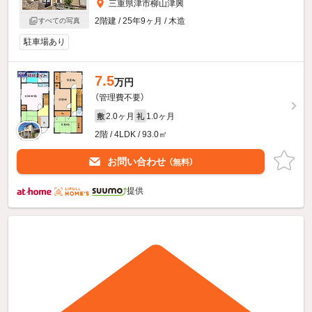
三重県津市柳山津興
2階建 / 25年9ヶ月 / 木造
すべての写真
駐車場あり
7.5
万円
（管理費不要）
2.0ヶ月
1.0ヶ月
敷
礼
2階 / 4LDK / 93.0㎡
お問い合わせ
（無料）
提供