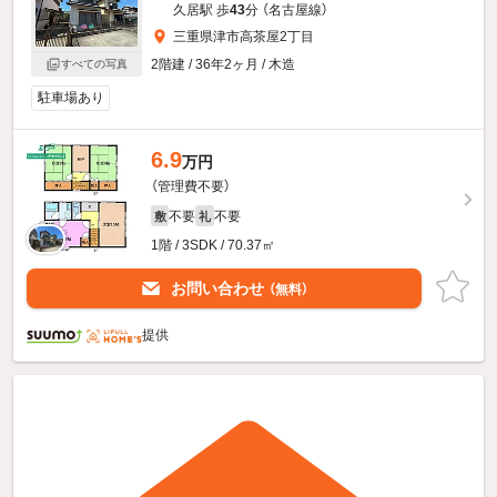
久居駅 歩
43
分 （名古屋線）
三重県津市高茶屋2丁目
2階建 / 36年2ヶ月 / 木造
すべての写真
駐車場あり
6.9
万円
（管理費不要）
不要
不要
敷
礼
1階 / 3SDK / 70.37㎡
お問い合わせ
（無料）
提供