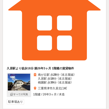
久居駅より徒歩18分 築26年3ヶ月 1階建の賃貸物件
南が丘駅 歩
28
分 （名古屋線）
久居駅 歩
18
分 （名古屋線）
桃園駅 歩
39
分 （名古屋線）
三重県津市久居北口町
1階建 / 26年3ヶ月 / 木造
すべての写真
駐車場あり