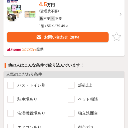
4.5
万円
（管理費不要）
不要
不要
敷
礼
1階 / 5DK / 79.49㎡
お問い合わせ
（無料）
提供
他の人はこんな条件で絞り込んでいます！
人気のこだわり条件
バス・トイレ別
2階以上
駐車場あり
ペット相談
洗濯機置場あり
独立洗面台
エアコンあり
都市ガス