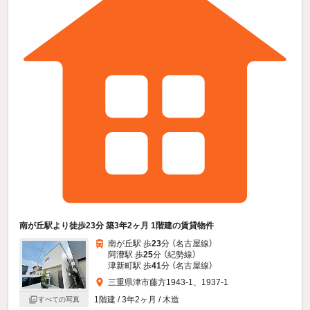
南が丘駅より徒歩23分 築3年2ヶ月 1階建の賃貸物件
南が丘駅 歩
23
分 （名古屋線）
阿漕駅 歩
25
分 （紀勢線）
津新町駅 歩
41
分 （名古屋線）
三重県津市藤方1943-1、1937-1
1階建 / 3年2ヶ月 / 木造
すべての写真