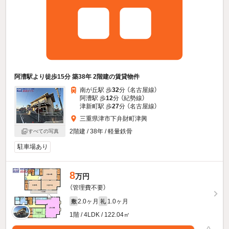
阿漕駅より徒歩15分 築38年 2階建の賃貸物件
南が丘駅 歩
32
分 （名古屋線）
阿漕駅 歩
12
分 （紀勢線）
津新町駅 歩
27
分 （名古屋線）
三重県津市下弁財町津興
2階建 / 38年 / 軽量鉄骨
すべての写真
駐車場あり
8
万円
（管理費不要）
2.0ヶ月
1.0ヶ月
敷
礼
1階 / 4LDK / 122.04㎡