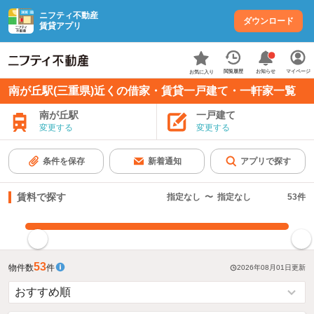
ニフティ不動産
ダウンロード
賃貸アプリ
お知らせ
閲覧履歴
マイページ
お気に入り
南が丘駅(三重県)近くの借家・賃貸一戸建て・一軒家一覧
南が丘駅
一戸建て
変更する
変更する
条件を保存
新着通知
アプリで探す
賃料で探す
指定なし
〜
指定なし
53
件
指定した賃料で絞り込む
53
物件数
件
2026年08月01日
更新