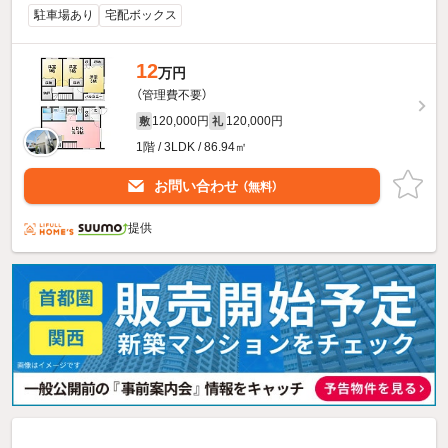
駐車場あり
宅配ボックス
12
万円
（管理費不要）
120,000円
120,000円
敷
礼
1階 / 3LDK / 86.94㎡
お問い合わせ
（無料）
提供