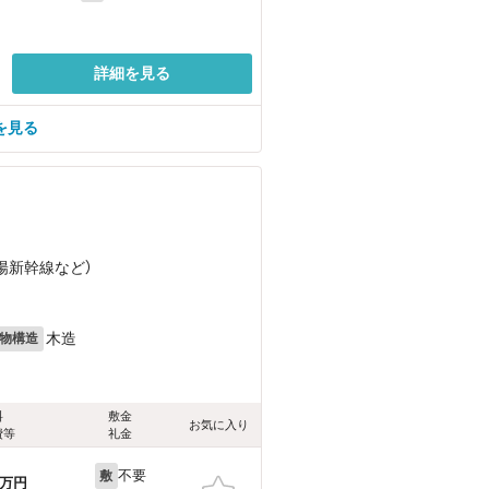
詳細を見る
屋を見る
山陽新幹線
など
）
木造
物構造
料
敷金
お気に入り
費等
礼金
不要
敷
万円