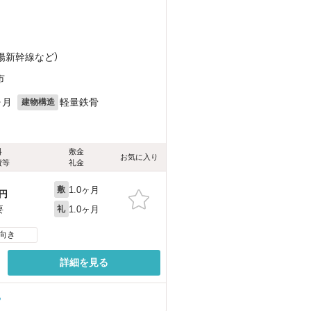
山陽新幹線
など
）
市
ヶ月
軽量鉄骨
建物構造
料
敷金
お気に入り
費等
礼金
1.0ヶ月
敷
円
1.0ヶ月
要
礼
向き
詳細を見る
る