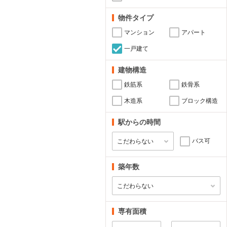
物件タイプ
マンション
アパート
一戸建て
建物構造
鉄筋系
鉄骨系
木造系
ブロック構造
駅からの時間
バス可
築年数
専有面積