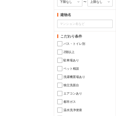
〜
建物名
こだわり条件
バス・トイレ別
2階以上
駐車場あり
ペット相談
洗濯機置場あり
独立洗面台
エアコンあり
都市ガス
温水洗浄便座