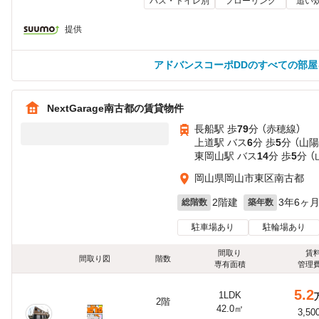
バス・トイレ別
フローリング
追い
提供
アドバンスコーポDDのすべての部屋
NextGarage南古都の賃貸物件
長船駅 歩
79
分 （赤穂線）
上道駅 バス
6
分 歩
5
分 （山陽
東岡山駅 バス
14
分 歩
5
分 
岡山県岡山市東区南古都
2階建
3年6ヶ
総階数
築年数
駐車場あり
駐輪場あり
間取り
賃
間取り図
階数
専有面積
管理
5.2
1LDK
2階
42.0㎡
3,50