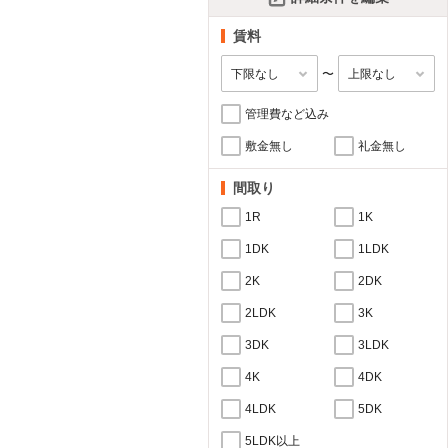
賃料
〜
管理費など込み
敷金無し
礼金無し
間取り
1R
1K
1DK
1LDK
2K
2DK
2LDK
3K
3DK
3LDK
4K
4DK
4LDK
5DK
5LDK以上