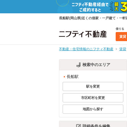
長船駅(岡山県)近くの借家・一戸建て・一
借りる
賃貸
不動産・住宅情報のニフティ不動産
賃貸
検索中のエリア
長船駅
駅を変更
市区町村を変更
地図から探す
詳細条件を編集