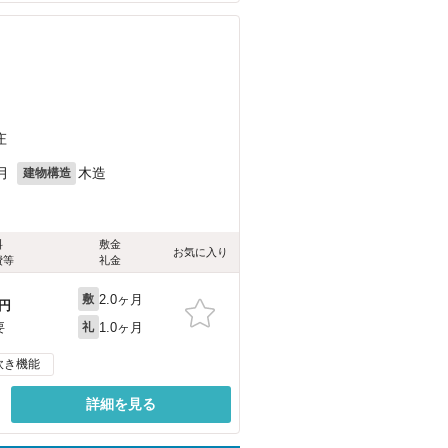
庄
月
木造
建物構造
料
敷金
お気に入り
費等
礼金
2.0ヶ月
敷
円
1.0ヶ月
要
礼
炊き機能
詳細を見る