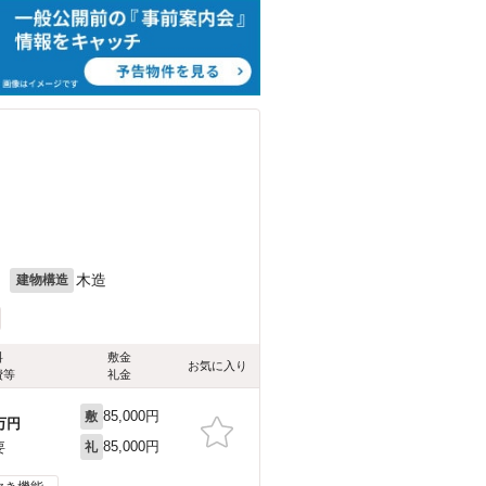
月
木造
建物構造
料
敷金
お気に入り
費等
礼金
85,000円
敷
万円
85,000円
要
礼