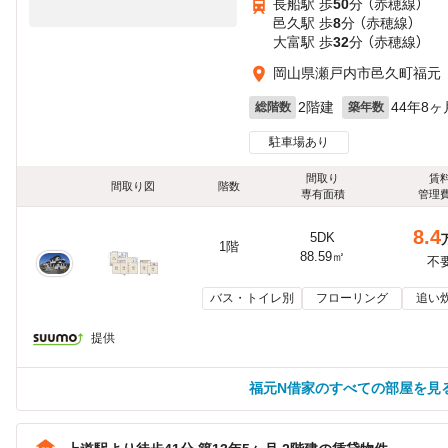
長船駅 歩
50
分 （赤穂線）
邑久駅 歩
8
分 （赤穂線）
大富駅 歩
32
分 （赤穂線）
岡山県瀬戸内市邑久町福元
2階建
44年8ヶ
総階数
築年数
駐車場あり
間取り
賃
間取り図
階数
専有面積
管理
8.4
5DK
1階
88.59㎡
不
バス・トイレ別
フローリング
追い
提供
福元N借家のすべての部屋を見