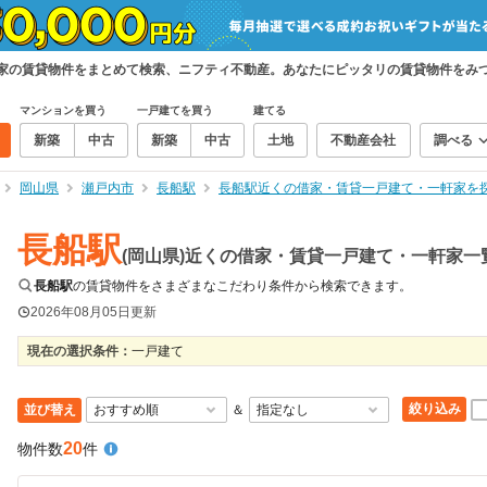
軒家の賃貸物件をまとめて検索、ニフティ不動産。あなたにピッタリの賃貸物件をみ
マンションを買う
一戸建てを買う
建てる
新築
中古
新築
中古
土地
不動産会社
調べる
岡山県
瀬戸内市
長船駅
長船駅近くの借家・賃貸一戸建て・一軒家を
長船駅
(岡山県)近くの借家・賃貸一戸建て・一軒家一
長船駅
の賃貸物件をさまざまなこだわり条件から検索できます。
2026年08月05日
更新
現在の選択条件：
一戸建て
絞り込み
並び替え
＆
20
物件数
件