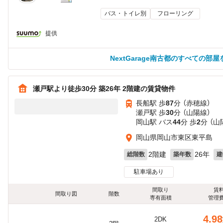
バス・トイレ別
フローリング
提供
NextGarage南古都のすべての部
瀬戸駅より徒歩30分 築26年 2階建の賃貸物件
長船駅 歩
87
分 （赤穂線）
瀬戸駅 歩
30
分 （山陽線）
岡山駅 バス
44
分 歩
2
分 （
岡山県岡山市東区東平島
2階建
26年
総階数
築年数
建
駐車場あり
間取り
賃
間取り図
階数
専有面積
管理
4.98
2DK