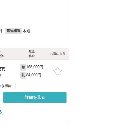
月
木造
建物構造
料
敷金
お気に入り
費等
礼金
168,000円
敷
万円
84,000円
要
礼
炊き機能
詳細を見る
る