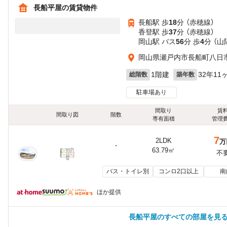
長船平屋の賃貸物件
長船駅 歩
18
分 （赤穂線）
香登駅 歩
37
分 （赤穂線）
岡山駅 バス
56
分 歩
4
分 （
岡山県瀬戸内市長船町八日
1階建
32年11
総階数
築年数
駐車場あり
間取り
賃
間取り図
階数
専有面積
管理
7
2LDK
万
-
63.79㎡
不
バス・トイレ別
コンロ2口以上
南
ほか提供
長船平屋のすべての部屋を見