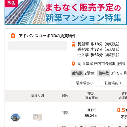
アドバンスコーポDDの賃貸物件
長船駅 歩
18
分 （赤穂線）
香登駅 歩
37
分 （赤穂線）
邑久駅 歩
63
分 （赤穂線）
岡山県瀬戸内市長船町服部
2階建
3年5ヶ
総階数
築年数
駐車場あり
駐輪場あり
間取り
賃
間取り図
階数
専有面積
管理
8.5
3LDK
1階
66.24㎡
不