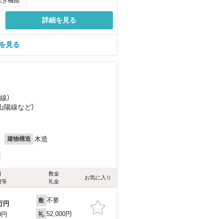
炊き機能
詳細を見る
を見る
線）
（山陽線
など
）
月
木造
建物構造
料
敷金
お気に入り
費等
礼金
不要
敷
万円
52,000円
0円
礼