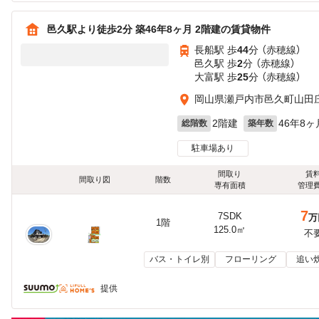
邑久駅より徒歩2分 築46年8ヶ月 2階建の賃貸物件
長船駅 歩
44
分 （赤穂線）
邑久駅 歩
2
分 （赤穂線）
大富駅 歩
25
分 （赤穂線）
岡山県瀬戸内市邑久町山田
2階建
46年8ヶ
総階数
築年数
駐車場あり
間取り
賃
間取り図
階数
専有面積
管理
7
7SDK
万
1階
125.0㎡
不
バス・トイレ別
フローリング
追い
提供