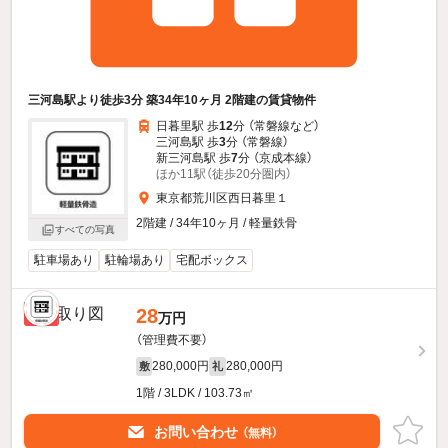
三河島駅より徒歩3分 築34年10ヶ月 2階建の賃貸物件
日暮里駅 歩
12
分 （常磐線
など
）
三河島駅 歩
3
分 （常磐線）
新三河島駅 歩
7
分 （京成本線）
ほか11駅（徒歩20分圏内）
東京都荒川区西日暮里１
2階建 / 34年10ヶ月 / 軽量鉄骨
すべての写真
駐車場あり
駐輪場あり
宅配ボックス
28
新着
万円
（管理費不要）
280,000円
280,000円
敷
礼
1階 / 3LDK / 103.73㎡
お問い合わせ
（無料）