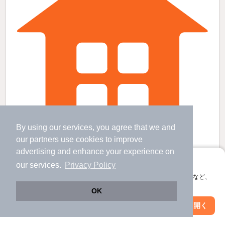
By using our services, you agree that we and
our
partners
use cookies to improve
advertising and enhance your experience on
三河島駅より徒歩7分 築8年9ヶ月 3階建の賃貸物件
アプリに切り替えて、サクサクお部屋探し
our services.
Privacy Policy
日暮里駅 歩
12
分 （常磐線
など
）
三河島駅 歩
7
分 （常磐線）
会員登録なしですぐ使える。マップ検索やお気に入り保存など、
西日暮里駅 歩
14
分 （日暮里舎人
など
）
アプリ限定の便利な機能が使えます！
ほか7駅（徒歩20分圏内）
OK
東京都荒川区東日暮里６
Web版で続行
アプリを開く
駅・沿線を変更
絞り込み条件を変更
3階建 / 8年9ヶ月 / 木造
すべての写真