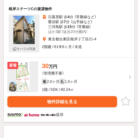
根岸ステーツCの賃貸物件
日暮里駅 歩
4
分 （常磐線
など
）
鶯谷駅 歩
7
分 （山手線
など
）
三河島駅 歩
15
分 （常磐線）
ほか3駅（徒歩20分圏内）
東京都台東区根岸２丁目21-4
2階建 / 61年6ヶ月 / 木造
すべての写真
30
新着
万円
（管理費不要）
2.0ヶ月
1.0ヶ月
敷
礼
1階 / 5DK / 80.24㎡
物件詳細を見る
提供