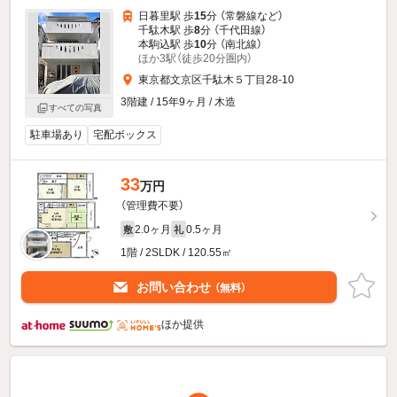
日暮里駅 歩
15
分 （常磐線
など
）
千駄木駅 歩
8
分 （千代田線）
本駒込駅 歩
10
分 （南北線）
ほか3駅（徒歩20分圏内）
東京都文京区千駄木５丁目28-10
3階建 / 15年9ヶ月 / 木造
すべての写真
駐車場あり
宅配ボックス
33
万円
（管理費不要）
2.0ヶ月
0.5ヶ月
敷
礼
1階 / 2SLDK / 120.55㎡
お問い合わせ
（無料）
ほか提供