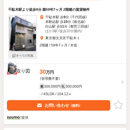
千駄木駅より徒歩9分 築59年7ヶ月 2階建の賃貸物件
千駄木駅 歩
9
分 （千代田線）
本駒込駅 歩
10
分 （南北線）
白山駅 歩
11
分 （都営三田線）
ほか3駅（徒歩20分圏内）
東京都文京区千駄木１
2階建 / 59年7ヶ月 / 木造
すべての写真
30
新着
万円
（管理費不要）
300,000円
300,000円
敷
礼
- / 4SLDK / 104.12㎡
お問い合わせ
（無料）
提供