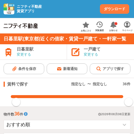
ニフティ不動産
ダウンロード
賃貸アプリ
お知らせ
閲覧履歴
マイページ
お気に入り
日暮里駅(東京都)近くの借家・賃貸一戸建て・一軒家一覧
日暮里駅
一戸建て
変更する
変更する
条件を保存
新着通知
アプリで探す
賃料で探す
指定なし
〜
指定なし
36
件
指定した賃料で絞り込む
36
物件数
件
2026年08月08日
更新