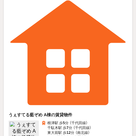
うぇすてる藍ぞめ A棟の賃貸物件
根津駅 歩
5
分 （千代田線）
千駄木駅 歩
7
分 （千代田線）
東大前駅 歩
12
分 （南北線）