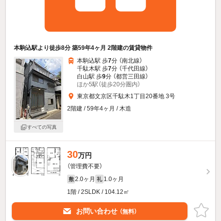
本駒込駅より徒歩8分 築59年4ヶ月 2階建の賃貸物件
本駒込駅 歩
7
分 （南北線）
千駄木駅 歩
7
分 （千代田線）
白山駅 歩
9
分 （都営三田線）
ほか5駅（徒歩20分圏内）
東京都文京区千駄木1丁目20番地 3号
2階建 / 59年4ヶ月 / 木造
すべての写真
30
万円
（管理費不要）
2.0ヶ月
1.0ヶ月
敷
礼
1階 / 2SLDK / 104.12㎡
お問い合わせ
（無料）