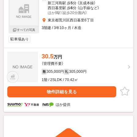
新三河島駅 歩
5
分 （京成本線）
西日暮里駅 歩
6
分 （山手線
など
）
ほか9駅（徒歩20分圏内）
東京都荒川区西日暮里6丁目
3階建 / 3年10ヶ月 / 木造
すべての写真
駐車場あり
30.5
万円
（管理費不要）
305,000円
305,000円
敷
礼
1階 / 2SLDK / 70.42㎡
物件詳細を見る
ほか提供