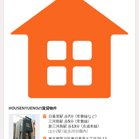
HOUSENYUENOの賃貸物件
日暮里駅 歩
7
分 （常磐線
など
）
三河島駅 歩
5
分 （常磐線）
新三河島駅 歩
13
分 （京成本線）
ほか2駅（徒歩20分圏内）
東京都荒川区東日暮里６丁目20-13