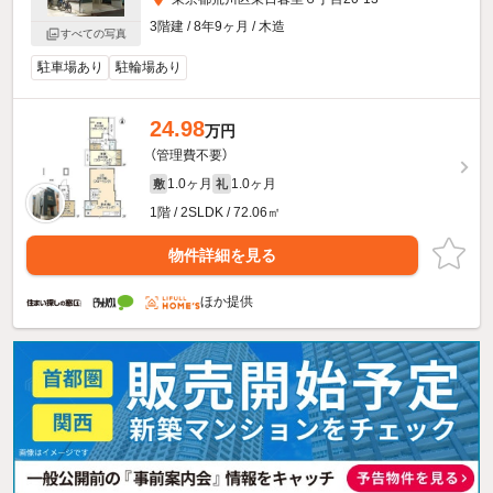
3階建 / 8年9ヶ月 / 木造
すべての写真
駐車場あり
駐輪場あり
24.98
万円
（管理費不要）
1.0ヶ月
1.0ヶ月
敷
礼
1階 / 2SLDK / 72.06㎡
物件詳細を見る
ほか提供