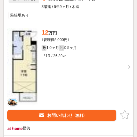
3階建 / 6年9ヶ月 / 木造
駐輪場あり
12
万円
（管理費5,000円）
1.0ヶ月
0.5ヶ月
敷
礼
- / 1R / 25.39㎡
お問い合わせ
（無料）
提供