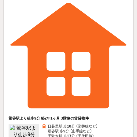
鶯谷駅より徒歩9分 築2年1ヶ月 3階建の賃貸物件
日暮里駅 歩
10
分 （常磐線
など
）
鶯谷駅 歩
9
分 （山手線
など
）
千駄木駅 歩
13
分 （千代田線）