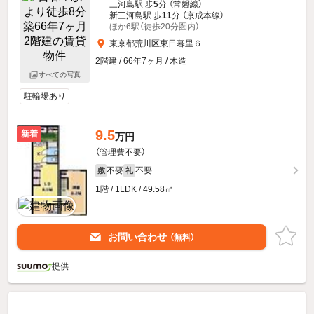
三河島駅 歩
5
分 （常磐線）
新三河島駅 歩
11
分 （京成本線）
ほか6駅（徒歩20分圏内）
東京都荒川区東日暮里６
2階建 / 66年7ヶ月 / 木造
すべての写真
駐輪場あり
9.5
新着
万円
（管理費不要）
不要
不要
敷
礼
1階 / 1LDK / 49.58㎡
お問い合わせ
（無料）
提供