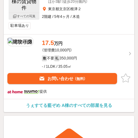
ほか3駅（徒歩20分圏内）
東京都文京区根津２
すべての写真
2階建 / 5年4ヶ月 / 木造
駐車場あり
17.5
万円
（管理費10,000円）
不要
350,000円
敷
礼
- / 1LDK / 35.05㎡
お問い合わせ
（無料）
提供
うぇすてる藍ぞめ A棟のすべての部屋を見る