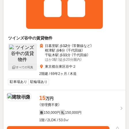
ツインズ谷中の賃貸物件
日暮里駅 歩
12
分 （常磐線
など
）
根津駅 歩
6
分 （千代田線）
千駄木駅 歩
11
分 （千代田線）
ほか3駅（徒歩20分圏内）
東京都台東区谷中２
すべての写真
2階建 / 69年2ヶ月 / 木造
駐車場あり
駐輪場あり
15
万円
（管理費不要）
150,000円
150,000円
敷
礼
1階 / 2LDK / 53.0㎡