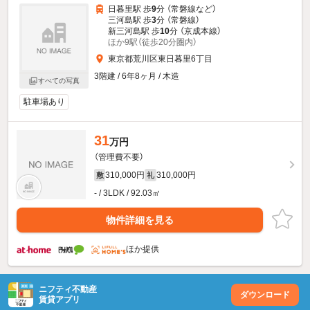
日暮里駅 歩
9
分 （常磐線
など
）
三河島駅 歩
3
分 （常磐線）
新三河島駅 歩
10
分 （京成本線）
ほか9駅（徒歩20分圏内）
東京都荒川区東日暮里6丁目
3階建 / 6年8ヶ月 / 木造
すべての写真
駐車場あり
31
万円
（管理費不要）
310,000円
310,000円
敷
礼
- / 3LDK / 92.03㎡
物件詳細を見る
ほか提供
ニフティ不動産
ダウンロード
賃貸アプリ