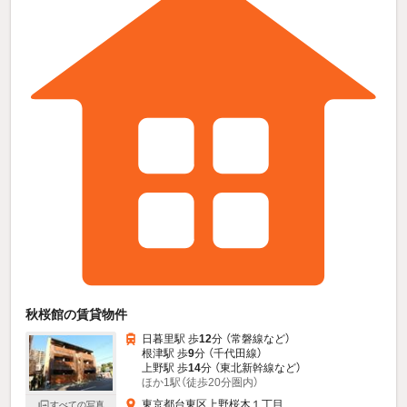
秋桜館の賃貸物件
日暮里駅 歩
12
分 （常磐線
など
）
根津駅 歩
9
分 （千代田線）
上野駅 歩
14
分 （東北新幹線
など
）
ほか1駅（徒歩20分圏内）
東京都台東区上野桜木１丁目
すべての写真