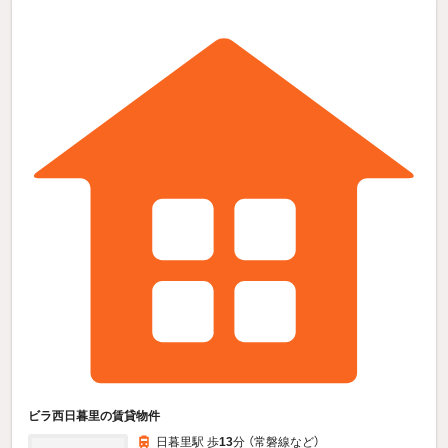
ビラ西日暮里の賃貸物件
日暮里駅 歩
13
分 （常磐線
など
）