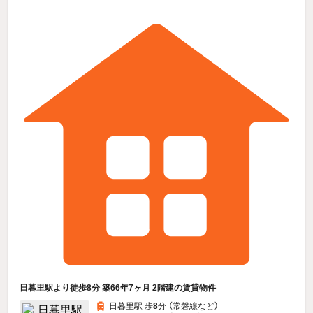
日暮里駅より徒歩8分 築66年7ヶ月 2階建の賃貸物件
日暮里駅 歩
8
分 （常磐線
など
）