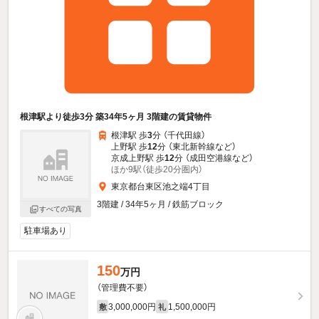
根津駅より徒歩3分 築34年5ヶ月 3階建の賃貸物件
根津駅 歩
3
分 （千代田線）
上野駅 歩
12
分 （東北新幹線
など
）
京成上野駅 歩
12
分 （成田空港線
など
）
ほか9駅（徒歩20分圏内）
東京都台東区池之端4丁目
3階建 / 34年5ヶ月 / 鉄筋ブロック
すべての写真
駐車場あり
150
万円
（管理費不要）
3,000,000円
1,500,000円
敷
礼