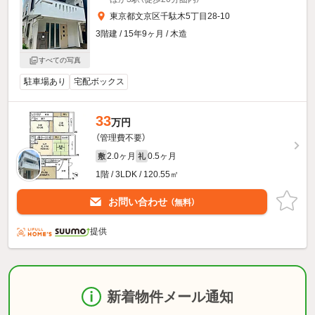
東京都文京区千駄木5丁目28-10
3階建 / 15年9ヶ月 / 木造
すべての写真
駐車場あり
宅配ボックス
33
万円
（管理費不要）
2.0ヶ月
0.5ヶ月
敷
礼
1階 / 3LDK / 120.55㎡
お問い合わせ
（無料）
提供
新着物件メール通知