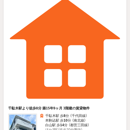
千駄木駅より徒歩8分 築15年9ヶ月 3階建の賃貸物件
千駄木駅 歩
8
分 （千代田線）
本駒込駅 歩
10
分 （南北線）
白山駅 歩
14
分 （都営三田線）
ほか3駅（徒歩20分圏内）