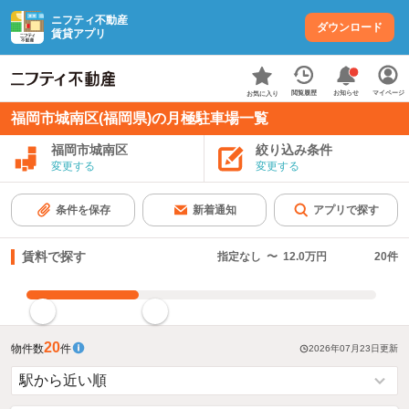
ニフティ不動産
ダウンロード
賃貸アプリ
お知らせ
閲覧履歴
マイページ
お気に入り
福岡市城南区(福岡県)の月極駐車場一覧
福岡市城南区
絞り込み条件
変更する
変更する
条件を保存
新着通知
アプリで探す
賃料で探す
指定なし
〜
12.0万円
20
件
指定した賃料で絞り込む
20
物件数
件
2026年07月23日
更新