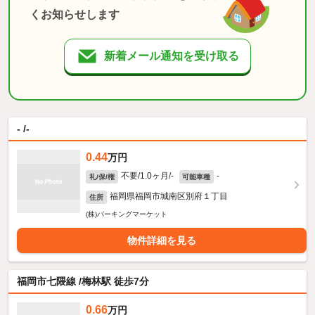
くお知らせします
新着メール通知を受け取る
- /-
0.44
万円
不要/1.0ヶ月/-
-
礼/保/権
可能車種
福岡県福岡市城南区別府１丁目
住所
(株)パーキングマーケット
物件詳細を見る
福岡市七隈線 /梅林駅 徒歩7分
0.66
万円