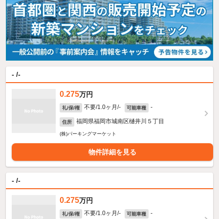
- /-
0.275
万円
不要/1.0ヶ月/-
-
礼/保/権
可能車種
福岡県福岡市城南区樋井川５丁目
住所
(株)パーキングマーケット
物件詳細を見る
- /-
0.275
万円
不要/1.0ヶ月/-
-
礼/保/権
可能車種