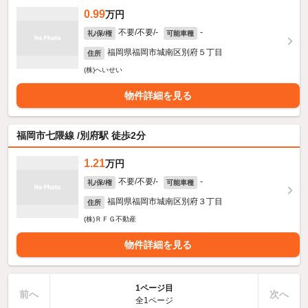
0.99
万円
不要/不要/-
-
礼/保/権
可能車種
福岡県福岡市城南区別府５丁目
住所
(株)へいせい
物件詳細を見る
福岡市七隈線 /別府駅 徒歩2分
1.21
万円
不要/不要/-
-
礼/保/権
可能車種
福岡県福岡市城南区別府３丁目
住所
(株)ＲＦＧ不動産
物件詳細を見る
1ページ目
前へ
次へ
全1ページ