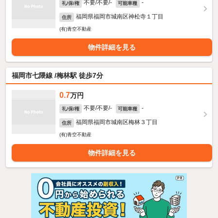
不要/不要/-
-
礼/保/権
可能車種
福岡県福岡市城南区神松寺１丁目
住所
(有)青空不動産
物件詳細を見る
福岡市七隈線 /梅林駅 徒歩7分
0.7
万円
不要/不要/-
-
礼/保/権
可能車種
福岡県福岡市城南区梅林３丁目
住所
(有)青空不動産
物件詳細を見る