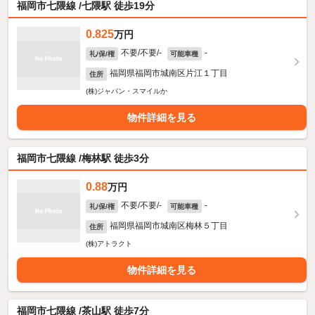
福岡市七隈線 /七隈駅 徒歩19分
0.825
万円
不要/不要/-
-
礼/保/権
可能車種
福岡県福岡市城南区片江１丁目
住所
(株)ジャパン・スマイルか
物件詳細を見る
福岡市七隈線 /梅林駅 徒歩3分
0.88
万円
不要/不要/-
-
礼/保/権
可能車種
福岡県福岡市城南区梅林５丁目
住所
(株)アトラクト
物件詳細を見る
福岡市七隈線 /茶山駅 徒歩7分