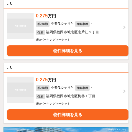
- /-
0.275
万円
不要/1.0ヶ月/-
-
礼/保/権
可能車種
福岡県福岡市城南区南片江２丁目
住所
(株)パーキングマーケット
物件詳細を見る
- /-
0.275
万円
不要/1.0ヶ月/-
-
礼/保/権
可能車種
福岡県福岡市城南区梅林１丁目
住所
(株)パーキングマーケット
物件詳細を見る