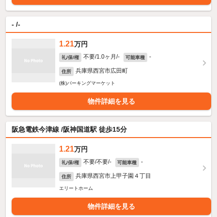
- /-
1.21
万円
不要/1.0ヶ月/-
-
礼/保/権
可能車種
兵庫県西宮市広田町
住所
(株)パーキングマーケット
物件詳細を見る
阪急電鉄今津線 /阪神国道駅 徒歩15分
1.21
万円
不要/不要/-
-
礼/保/権
可能車種
兵庫県西宮市上甲子園４丁目
住所
エリートホーム
物件詳細を見る