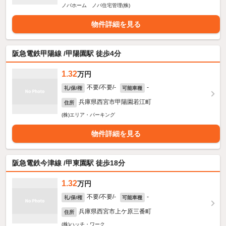
ノバホーム ノバ住宅管理(株)
物件詳細を見る
阪急電鉄甲陽線 /甲陽園駅 徒歩4分
1.32
万円
不要/不要/-
-
礼/保/権
可能車種
兵庫県西宮市甲陽園若江町
住所
(株)エリア・パーキング
物件詳細を見る
阪急電鉄今津線 /甲東園駅 徒歩18分
1.32
万円
不要/不要/-
-
礼/保/権
可能車種
兵庫県西宮市上ケ原三番町
住所
(株)ハッチ・ワーク