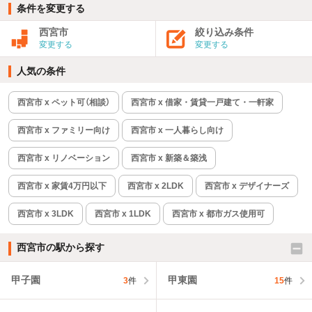
条件を変更する
西宮市
絞り込み条件
変更する
変更する
人気の条件
西宮市 x ペット可（相談）
西宮市 x 借家・賃貸一戸建て・一軒家
西宮市 x ファミリー向け
西宮市 x 一人暮らし向け
西宮市 x リノベーション
西宮市 x 新築＆築浅
西宮市 x 家賃4万円以下
西宮市 x 2LDK
西宮市 x デザイナーズ
西宮市 x 3LDK
西宮市 x 1LDK
西宮市 x 都市ガス使用可
西宮市の駅から探す
甲子園
甲東園
3
件
15
件