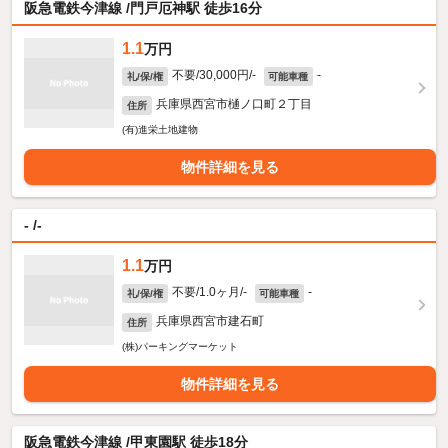
阪急電鉄今津線 /門戸厄神駅 徒歩16分
1.1
万円
不要/30,000円/-
-
礼/保/権
可能車種
兵庫県西宮市樋ノ口町２丁目
住所
(有)進栄土地建物
物件詳細を見る
- /-
1.1
万円
不要/1.0ヶ月/-
-
礼/保/権
可能車種
兵庫県西宮市建石町
住所
(株)パーキングマーケット
物件詳細を見る
阪急電鉄今津線 /甲東園駅 徒歩18分