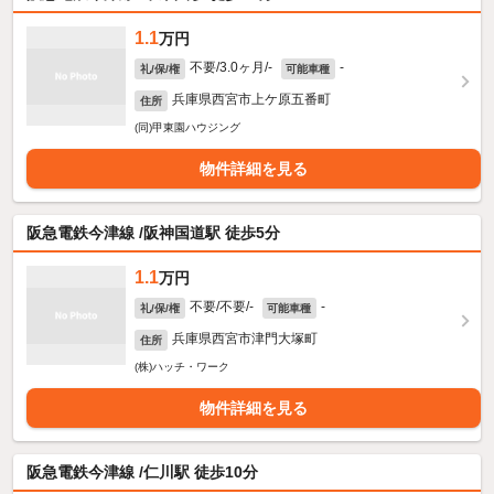
1.1
万円
不要/3.0ヶ月/-
-
礼/保/権
可能車種
兵庫県西宮市上ケ原五番町
住所
(同)甲東園ハウジング
物件詳細を見る
阪急電鉄今津線 /阪神国道駅 徒歩5分
1.1
万円
不要/不要/-
-
礼/保/権
可能車種
兵庫県西宮市津門大塚町
住所
(株)ハッチ・ワーク
物件詳細を見る
阪急電鉄今津線 /仁川駅 徒歩10分