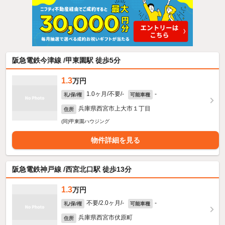
阪急電鉄今津線 /甲東園駅 徒歩5分
1.3
万円
1.0ヶ月/不要/-
-
礼/保/権
可能車種
兵庫県西宮市上大市１丁目
住所
(同)甲東園ハウジング
物件詳細を見る
阪急電鉄神戸線 /西宮北口駅 徒歩13分
1.3
万円
不要/2.0ヶ月/-
-
礼/保/権
可能車種
兵庫県西宮市伏原町
住所