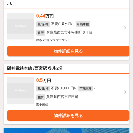
- /-
0.44
万円
不要/1.0ヶ月/-
-
礼/保/権
可能車種
兵庫県西宮市小松南町３丁目
住所
(株)パーキングマーケット
物件詳細を見る
阪神電鉄本線 /西宮駅 徒歩2分
0.5
万円
不要/10,000円/-
-
礼/保/権
可能車種
兵庫県西宮市戸田町
住所
南不動産
物件詳細を見る