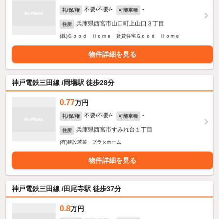
不要/不要/-
-
礼/保/権
可能車種
兵庫県西宮市山口町上山口３丁目
住所
(株)Ｇｏｏｄ Ｈｏｍｅ 賃貸住宅Ｇｏｏｄ Ｈｏｍｅ
物件詳細を見る
神戸電鉄三田線 /岡場駅 徒歩28分
0.77
万円
不要/不要/-
-
礼/保/権
可能車種
兵庫県西宮市すみれ台１丁目
住所
(有)建設若菜 プラタホーム
物件詳細を見る
神戸電鉄三田線 /田尾寺駅 徒歩37分
0.8
万円