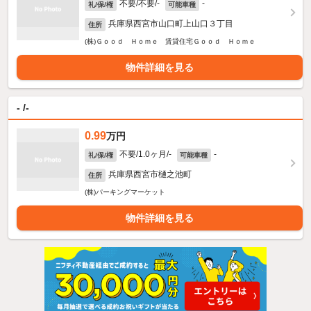
不要/不要/-
-
礼/保/権
可能車種
兵庫県西宮市山口町上山口３丁目
住所
(株)Ｇｏｏｄ Ｈｏｍｅ 賃貸住宅Ｇｏｏｄ Ｈｏｍｅ
物件詳細を見る
- /-
0.99
万円
不要/1.0ヶ月/-
-
礼/保/権
可能車種
兵庫県西宮市樋之池町
住所
(株)パーキングマーケット
物件詳細を見る