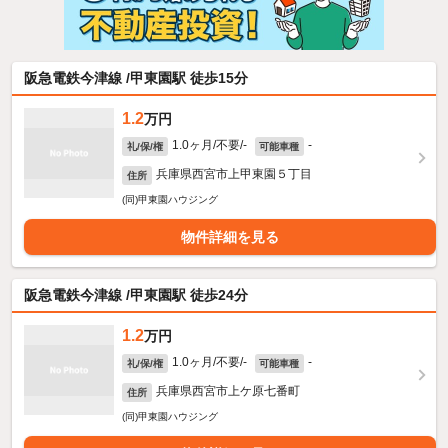
阪急電鉄今津線 /甲東園駅 徒歩15分
1.2
万円
1.0ヶ月/不要/-
-
礼/保/権
可能車種
兵庫県西宮市上甲東園５丁目
住所
(同)甲東園ハウジング
物件詳細を見る
阪急電鉄今津線 /甲東園駅 徒歩24分
1.2
万円
1.0ヶ月/不要/-
-
礼/保/権
可能車種
兵庫県西宮市上ケ原七番町
住所
(同)甲東園ハウジング