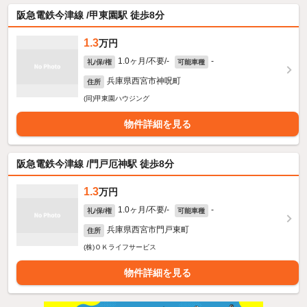
阪急電鉄今津線 /甲東園駅 徒歩8分
1.3
万円
1.0ヶ月/不要/-
-
礼/保/権
可能車種
兵庫県西宮市神呪町
住所
(同)甲東園ハウジング
物件詳細を見る
阪急電鉄今津線 /門戸厄神駅 徒歩8分
1.3
万円
1.0ヶ月/不要/-
-
礼/保/権
可能車種
兵庫県西宮市門戸東町
住所
(株)ＯＫライフサービス
物件詳細を見る