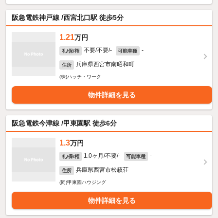
阪急電鉄神戸線 /西宮北口駅 徒歩5分
1.21
万円
不要/不要/-
-
礼/保/権
可能車種
兵庫県西宮市南昭和町
住所
(株)ハッチ・ワーク
物件詳細を見る
阪急電鉄今津線 /甲東園駅 徒歩6分
1.3
万円
1.0ヶ月/不要/-
-
礼/保/権
可能車種
兵庫県西宮市松籟荘
住所
(同)甲東園ハウジング
物件詳細を見る