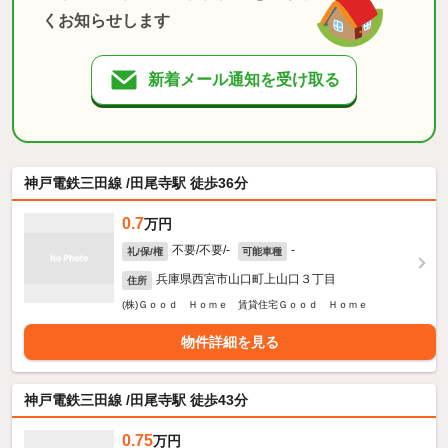
くお知らせします
新着メール通知を受け取る
神戸電鉄三田線 /田尾寺駅 徒歩36分
0.7
万円
不要/不要/-
-
礼/保/権
可能車種
兵庫県西宮市山口町上山口３丁目
住所
(株)Ｇｏｏｄ Ｈｏｍｅ 賃貸住宅Ｇｏｏｄ Ｈｏｍｅ
物件詳細を見る
神戸電鉄三田線 /田尾寺駅 徒歩43分
0.75
万円