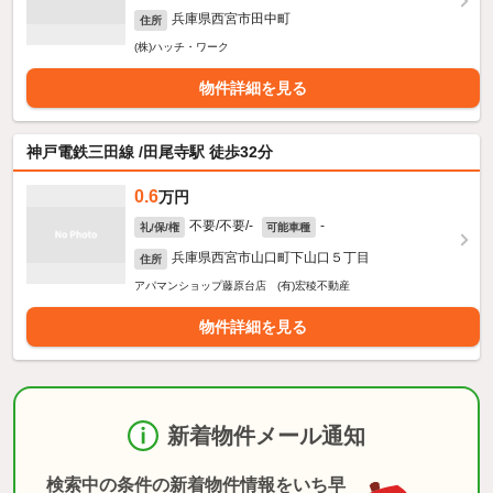
兵庫県西宮市田中町
住所
(株)ハッチ・ワーク
物件詳細を見る
神戸電鉄三田線 /田尾寺駅 徒歩32分
0.6
万円
不要/不要/-
-
礼/保/権
可能車種
兵庫県西宮市山口町下山口５丁目
住所
アパマンショップ藤原台店 (有)宏稜不動産
物件詳細を見る
新着物件メール通知
検索中の条件の新着物件情報をいち早