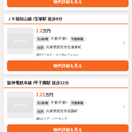
物件詳細を見る
ＪＲ福知山線 /宝塚駅 徒歩8分
1.2
万円
不要/不要/-
-
礼/保/権
可能車種
兵庫県西宮市生瀬東町
住所
(有)ワールド・コーポレーション
物件詳細を見る
阪神電鉄本線 /甲子園駅 徒歩12分
1.21
万円
不要/不要/-
-
礼/保/権
可能車種
兵庫県西宮市花園町
住所
(株)エリア・パーキング
物件詳細を見る