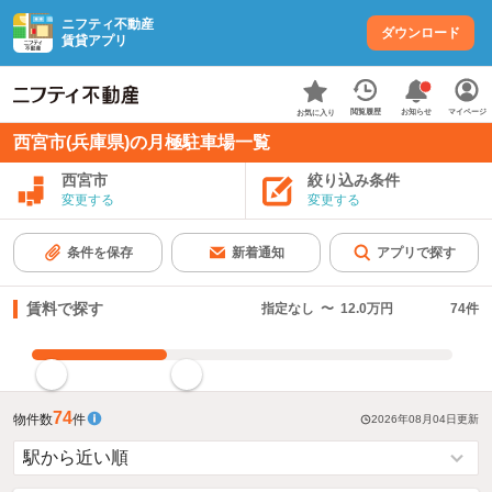
ニフティ不動産
ダウンロード
賃貸アプリ
お知らせ
閲覧履歴
マイページ
お気に入り
西宮市(兵庫県)の月極駐車場一覧
西宮市
絞り込み条件
変更する
変更する
条件を保存
新着通知
アプリで探す
賃料で探す
指定なし
〜
12.0万円
74
件
指定した賃料で絞り込む
74
物件数
件
2026年08月04日
更新