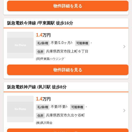
物件詳細を見る
阪急電鉄今津線 /甲東園駅 徒歩16分
1.4
万円
不要/1.0ヶ月/-
-
礼/保/権
可能車種
兵庫県西宮市段上町６丁目
住所
(同)甲東園ハウジング
物件詳細を見る
阪急電鉄神戸線 /夙川駅 徒歩8分
1.4
万円
不要/不要/-
-
礼/保/権
可能車種
兵庫県西宮市久出ケ谷町
住所
(株)夙川商会