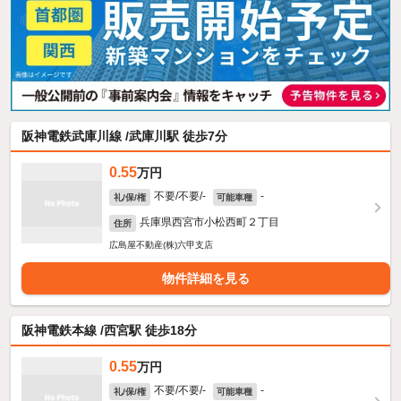
阪神電鉄武庫川線 /武庫川駅 徒歩7分
0.55
万円
不要/不要/-
-
礼/保/権
可能車種
兵庫県西宮市小松西町２丁目
住所
広島屋不動産(株)六甲支店
物件詳細を見る
阪神電鉄本線 /西宮駅 徒歩18分
0.55
万円
不要/不要/-
-
礼/保/権
可能車種