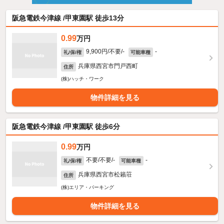
阪急電鉄今津線 /甲東園駅 徒歩13分
0.99
万円
9,900円/不要/-
-
礼/保/権
可能車種
兵庫県西宮市門戸西町
住所
(株)ハッチ・ワーク
物件詳細を見る
阪急電鉄今津線 /甲東園駅 徒歩6分
0.99
万円
不要/不要/-
-
礼/保/権
可能車種
兵庫県西宮市松籟荘
住所
(株)エリア・パーキング
物件詳細を見る