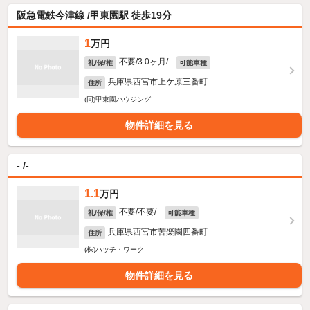
阪急電鉄今津線 /甲東園駅 徒歩19分
1
万円
不要/3.0ヶ月/-
-
礼/保/権
可能車種
兵庫県西宮市上ケ原三番町
住所
(同)甲東園ハウジング
物件詳細を見る
- /-
1.1
万円
不要/不要/-
-
礼/保/権
可能車種
兵庫県西宮市苦楽園四番町
住所
(株)ハッチ・ワーク
物件詳細を見る