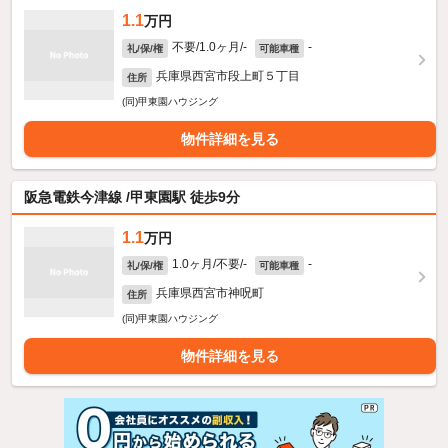
1.1
万円
不要/1.0ヶ月/-
-
礼/保/権
可能車種
兵庫県西宮市段上町５丁目
住所
(同)甲東園ハウジング
物件詳細を見る
阪急電鉄今津線 /甲東園駅 徒歩9分
1.1
万円
1.0ヶ月/不要/-
-
礼/保/権
可能車種
兵庫県西宮市神呪町
住所
(同)甲東園ハウジング
物件詳細を見る