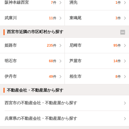
阪神本線西宮
洲先
7
件
1
件
武庫川
東鳴尾
11
件
3
件
西宮市近隣の市区町村から探す
姫路市
尼崎市
235
件
95
件
明石市
芦屋市
68
件
14
件
伊丹市
相生市
49
件
8
件
不動産会社・不動産屋から探す
西宮市の不動産会社・不動産屋から探す
兵庫県の不動産会社・不動産屋から探す