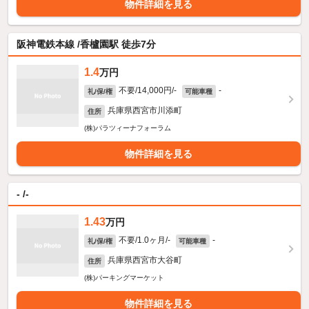
物件詳細を見る
阪神電鉄本線 /香櫨園駅 徒歩7分
1.4
万円
不要/14,000円/-
-
礼/保/権
可能車種
兵庫県西宮市川添町
住所
(株)パラツィーナフォーラム
物件詳細を見る
- /-
1.43
万円
不要/1.0ヶ月/-
-
礼/保/権
可能車種
兵庫県西宮市大谷町
住所
(株)パーキングマーケット
物件詳細を見る