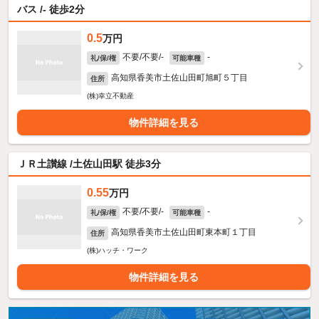
バス /- 徒歩2分
0.5
万円
不要/不要/-
-
礼/保/権
可能車種
高知県香美市土佐山田町旭町５丁目
住所
(株)幸立不動産
物件詳細を見る
ＪＲ土讃線 /土佐山田駅 徒歩3分
0.55
万円
不要/不要/-
-
礼/保/権
可能車種
高知県香美市土佐山田町東本町１丁目
住所
(株)ハッチ・ワーク
物件詳細を見る