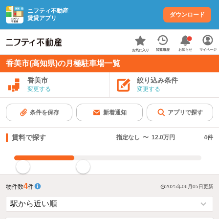
ニフティ不動産
ダウンロード
賃貸アプリ
お知らせ
閲覧履歴
マイページ
お気に入り
香美市(高知県)の月極駐車場一覧
香美市
絞り込み条件
変更する
変更する
条件を保存
新着通知
アプリで探す
賃料で探す
指定なし
〜
12.0万円
4
件
指定した賃料で絞り込む
4
物件数
件
2025年06月05日
更新