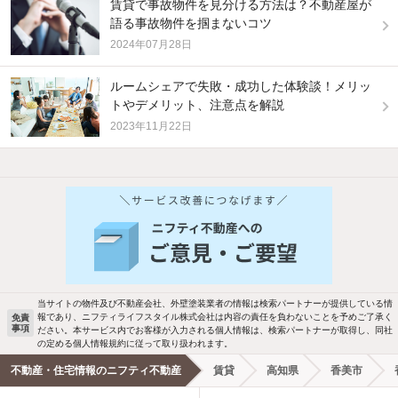
賃貸で事故物件を見分ける方法は？不動産屋が
語る事故物件を掴まないコツ
2024年07月28日
ルームシェアで失敗・成功した体験談！メリッ
トやデメリット、注意点を解説
2023年11月22日
当サイトの物件及び不動産会社、外壁塗装業者の情報は検索パートナーが提供している情
報であり、ニフティライフスタイル株式会社は内容の責任を負わないことを予めご了承く
免責
事項
ださい。本サービス内でお客様が入力される個人情報は、検索パートナーが取得し、同社
の定める個人情報規約に従って取り扱われます。
不動産・住宅情報のニフティ不動産
賃貸
高知県
香美市