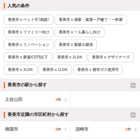
人気の条件
香美市 x ペット可（相談）
香美市 x 借家・賃貸一戸建て・一軒家
香美市 x ファミリー向け
香美市 x 一人暮らし向け
香美市 x リノベーション
香美市 x 新築＆築浅
香美市 x 家賃4万円以下
香美市 x 2LDK
香美市 x デザイナーズ
香美市 x 3LDK
香美市 x 1LDK
香美市 x 都市ガス使用可
香美市の駅から探す
土佐山田
3
件
香美市近隣の市区町村から探す
南国市
須崎市
4
件
2
件