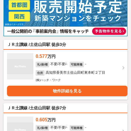
ＪＲ土讃線 /土佐山田駅 徒歩3分
0.577
万円
不要/不要/-
-
礼/保/権
可能車種
高知県香美市土佐山田町東本町２丁目
住所
(株)ハッチ・ワーク
物件詳細を見る
ＪＲ土讃線 /土佐山田駅 徒歩7分
0.605
万円
不要/不要/-
-
礼/保/権
可能車種