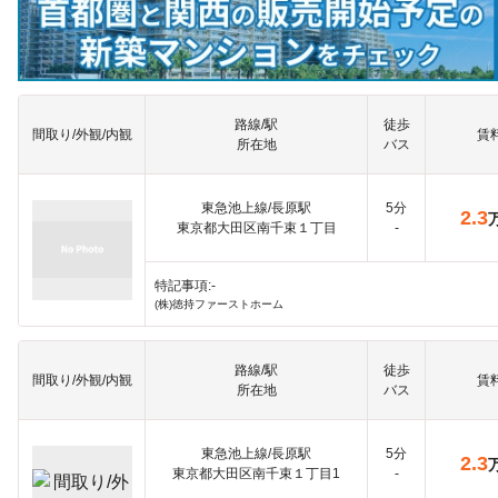
路線/駅
徒歩
間取り/外観/内観
賃
所在地
バス
東急池上線/長原駅
5分
2.3
東京都大田区南千束１丁目
-
特記事項:-
(株)徳持ファーストホーム
路線/駅
徒歩
間取り/外観/内観
賃
所在地
バス
東急池上線/長原駅
5分
2.3
東京都大田区南千束１丁目1
-