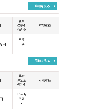
詳細を見る
礼金
料
保証金
可能車種
権利金
不要
万円
不要
-
-
詳細を見る
礼金
料
保証金
可能車種
権利金
1.0ヶ月
円
不要
-
-