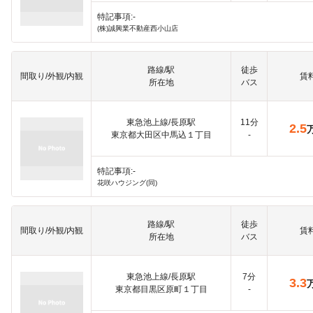
特記事項:-
(株)誠興業不動産西小山店
路線/駅
徒歩
間取り/外観/内観
賃
所在地
バス
東急池上線/長原駅
11分
2.5
東京都大田区中馬込１丁目
-
特記事項:-
花咲ハウジング(同)
路線/駅
徒歩
間取り/外観/内観
賃
所在地
バス
東急池上線/長原駅
7分
3.3
東京都目黒区原町１丁目
-