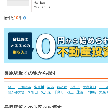
特記事項:-
(株)ｒ−ａｖｉｅ
10
物件数
件
長原駅近くの駅から探す
蒲田
田園調布
多摩川
沼部
鵜の木
下丸子
武蔵新田
矢口
雪が谷大塚
御嶽山
久が原
千鳥町
池上
蓮沼
平和島
大森
長原駅近くの市区から探す