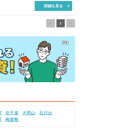
詳細を見る
<
1
>
渡
北千束
大岡山
石川台
町
梅屋敷