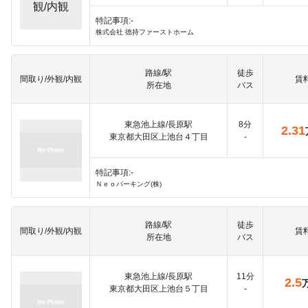
特記事項:-
株式会社 徳持ファーストホーム
路線/駅
徒歩
間取り/外観/内観
賃
所在地
バス
東急池上線/長原駅
8分
2.31
東京都大田区上池台４丁目
-
特記事項:-
Ｎｅｏパーキング(株)
路線/駅
徒歩
間取り/外観/内観
賃
所在地
バス
東急池上線/長原駅
11分
2.5
東京都大田区上池台５丁目
-