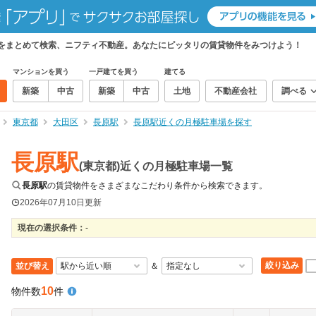
件をまとめて検索、ニフティ不動産。あなたにピッタリの賃貸物件をみつけよう！
マンションを買う
一戸建てを買う
建てる
新築
中古
新築
中古
土地
不動産会社
調べる
東京都
大田区
長原駅
長原駅近くの月極駐車場を探す
長原駅
(東京都)近くの月極駐車場一覧
長原駅
の賃貸物件をさまざまなこだわり条件から検索できます。
2026年07月10日
更新
現在の選択条件：
-
絞り込み
並び替え
＆
10
物件数
件