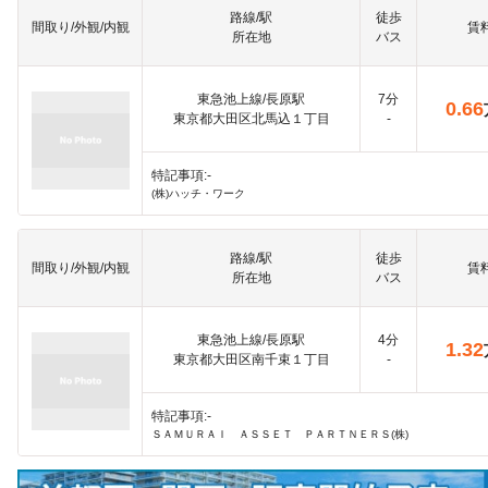
路線/駅
徒歩
間取り/外観/内観
賃
所在地
バス
東急池上線/長原駅
7分
0.66
東京都大田区北馬込１丁目
-
特記事項:-
(株)ハッチ・ワーク
路線/駅
徒歩
間取り/外観/内観
賃
所在地
バス
東急池上線/長原駅
4分
1.32
東京都大田区南千束１丁目
-
特記事項:-
ＳＡＭＵＲＡＩ ＡＳＳＥＴ ＰＡＲＴＮＥＲＳ(株)