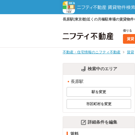
長原駅(東京都)近くの月極駐車場の賃貸物
借りる
賃貸
不動産・住宅情報のニフティ不動産
賃貸
検索中のエリア
長原駅
駅を変更
市区町村を変更
詳細条件を編集
賃料