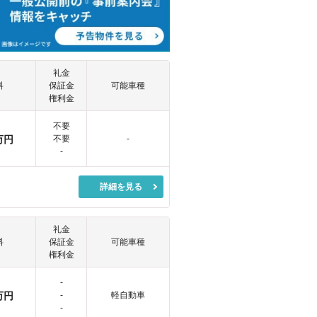
礼金
料
保証金
可能車種
権利金
不要
万円
不要
-
-
詳細を見る
礼金
料
保証金
可能車種
権利金
-
万円
-
軽自動車
-