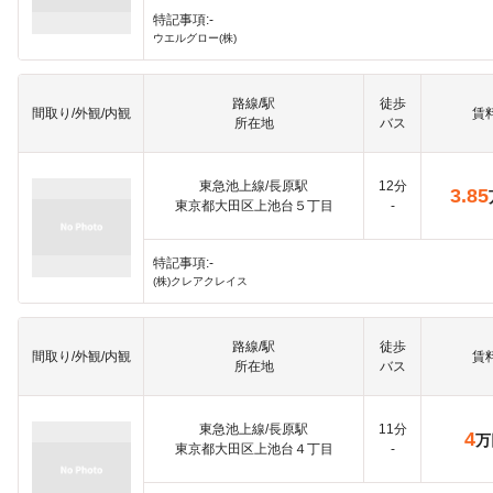
特記事項:-
ウエルグロー(株)
路線/駅
徒歩
間取り/外観/内観
賃
所在地
バス
東急池上線/長原駅
12分
3.85
東京都大田区上池台５丁目
-
特記事項:-
(株)クレアクレイス
路線/駅
徒歩
間取り/外観/内観
賃
所在地
バス
東急池上線/長原駅
11分
4
万
東京都大田区上池台４丁目
-