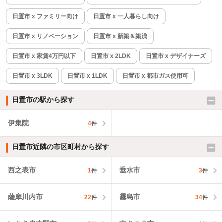
日置市 x ファミリー向け
日置市 x 一人暮らし向け
日置市 x リノベーション
日置市 x 新築＆築浅
日置市 x 家賃4万円以下
日置市 x 2LDK
日置市 x デザイナーズ
日置市 x 3LDK
日置市 x 1LDK
日置市 x 都市ガス使用可
日置市の駅から探す
伊集院
4
件
日置市近隣の市区町村から探す
西之表市
垂水市
1
件
3
件
薩摩川内市
霧島市
22
件
34
件