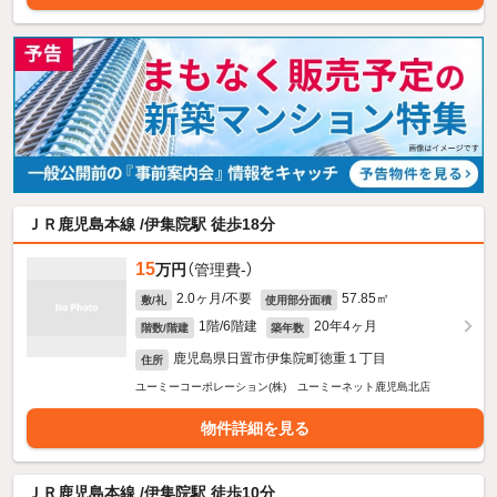
ＪＲ鹿児島本線 /伊集院駅 徒歩18分
15
万円
（管理費-）
2.0ヶ月/不要
57.85㎡
敷/礼
使用部分面積
1階/6階建
20年4ヶ月
階数/階建
築年数
鹿児島県日置市伊集院町徳重１丁目
住所
ユーミーコーポレーション(株) ユーミーネット鹿児島北店
物件詳細を見る
ＪＲ鹿児島本線 /伊集院駅 徒歩10分