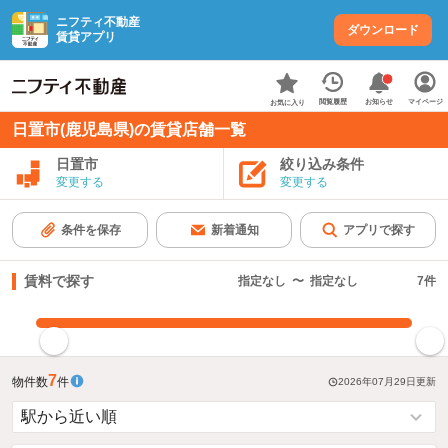
ニフティ不動産
ダウンロード
賃貸アプリ
お知らせ
閲覧履歴
マイページ
お気に入り
日置市(鹿児島県)の賃貸店舗一覧
日置市
絞り込み条件
変更する
変更する
条件を保存
新着通知
アプリで探す
賃料で探す
指定なし
〜
指定なし
7
件
指定した賃料で絞り込む
7
物件数
件
2026年07月29日
更新