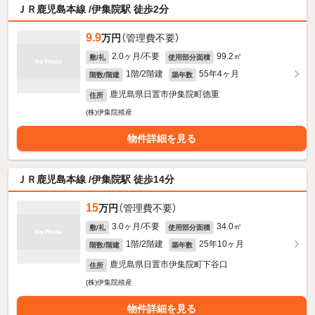
ＪＲ鹿児島本線 /伊集院駅 徒歩2分
9.9
万円
（管理費不要）
2.0ヶ月/不要
99.2㎡
敷/礼
使用部分面積
1階/2階建
55年4ヶ月
階数/階建
築年数
鹿児島県日置市伊集院町徳重
住所
(株)伊集院殖産
物件詳細を見る
ＪＲ鹿児島本線 /伊集院駅 徒歩14分
15
万円
（管理費不要）
3.0ヶ月/不要
34.0㎡
敷/礼
使用部分面積
1階/2階建
25年10ヶ月
階数/階建
築年数
鹿児島県日置市伊集院町下谷口
住所
(株)伊集院殖産
物件詳細を見る