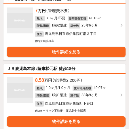
7
万円
（管理費不要）
3.0ヶ月/不要
41.18㎡
敷/礼
使用部分面積
1階/2階建
25年6ヶ月
階数/階建
築年数
鹿児島県日置市伊集院町郡２丁目
住所
(株)伊集院殖産
物件詳細を見る
ＪＲ鹿児島本線 /薩摩松元駅 徒歩18分
8.58
万円
（管理費2,200円）
1.0ヶ月/1.0ヶ月
49.07㎡
敷/礼
使用部分面積
1階/1階建
38年9ヶ月
階数/階建
築年数
鹿児島県日置市伊集院町下谷口
住所
(株)オーリック不動産 鹿児島中央駅店
物件詳細を見る