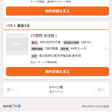
Ｎ−１不動産 (株)西川グループ本社
物件詳細を見る
バス /- 徒歩1分
24
万円
（管理費-）
480,000円/不要
188.4㎡
敷/礼
使用部分面積
1階/3階建
44年11ヶ月
階数/階建
築年数
鹿児島県日置市伊集院町麦生田
住所
住まいネット不動産(株)
物件詳細を見る
1ページ目
前へ
次へ
全1ページ
7
物件数
件
2026年07月29日
更新