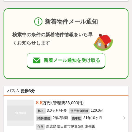
新着物件メール通知
検索中の条件の新着物件情報をいち早
くお知らせします
新着メール通知を受け取る
バス /- 徒歩3分
8.8
万円
（管理費33,000円）
3.0ヶ月/不要
120.0㎡
敷/礼
使用部分面積
2階/2階建
31年10ヶ月
階数/階建
築年数
鹿児島県日置市伊集院町麦生田
住所