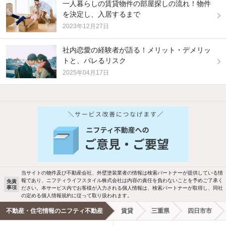
一人暮らしの賃貸物件の部屋探しの流れ！物件
を決定し、入居するまで
2023年12月27日
社内恋愛の経験者が語る！メリット・デメリッ
トと、バレるリスク
2025年04月17日
当サイトの物件及び不動産会社、外壁塗装業者の情報は検索パートナーが提供している情
報であり、ニフティライフスタイル株式会社は内容の責任を負わないことを予めご了承く
免責
事項
ださい。本サービス内でお客様が入力される個人情報は、検索パートナーが取得し、同社
の定める個人情報規約に従って取り扱われます。
不動産・住宅情報のニフティ不動産
賃貸
三重県
四日市市