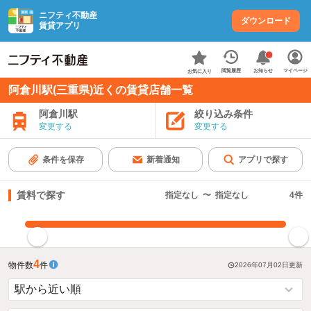
ニフティ不動産
ダウンロード
賃貸アプリ
お知らせ
閲覧履歴
マイページ
お気に入り
阿倉川駅(三重県)近くの賃貸店舗一覧
阿倉川駅
絞り込み条件
変更する
変更する
条件を保存
新着通知
アプリで探す
賃料で探す
指定なし
〜
指定なし
4
件
指定した賃料で絞り込む
4
物件数
件
2026年07月02日
更新