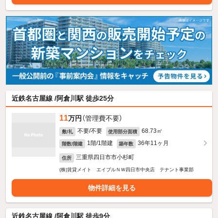
近鉄名古屋線 /阿倉川駅 徒歩25分
11
万円
（管理費不要）
不要/不要
68.73㎡
敷/礼
使用部分面積
1階/1階建
36年11ヶ月
階数/階建
築年数
三重県四日市市小杉町
住所
(株)賃貸メイト エイブルＮＷ四日市中央店 テナント事業部
物件詳細を見る
近鉄名古屋線 /阿倉川駅 徒歩9分