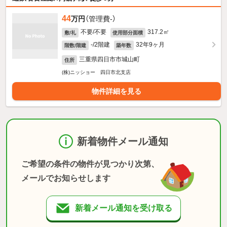
44
万円
（管理費-）
不要/不要
317.2㎡
敷/礼
使用部分面積
-/2階建
32年9ヶ月
階数/階建
築年数
三重県四日市市城山町
住所
(株)ニッショー 四日市北支店
物件詳細を見る
新着物件メール通知
ご希望の条件の物件が見つかり次第、
メールでお知らせします
新着メール通知を受け取る