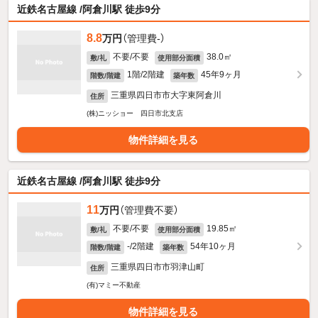
近鉄名古屋線 /阿倉川駅 徒歩9分
8.8
万円
（管理費-）
不要/不要
38.0㎡
敷/礼
使用部分面積
1階/2階建
45年9ヶ月
階数/階建
築年数
三重県四日市市大字東阿倉川
住所
(株)ニッショー 四日市北支店
物件詳細を見る
近鉄名古屋線 /阿倉川駅 徒歩9分
11
万円
（管理費不要）
不要/不要
19.85㎡
敷/礼
使用部分面積
-/2階建
54年10ヶ月
階数/階建
築年数
三重県四日市市羽津山町
住所
(有)マミー不動産
物件詳細を見る