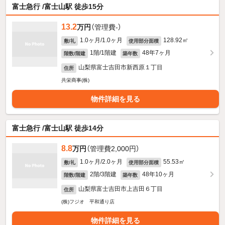
富士急行 /富士山駅 徒歩15分
13.2
万円
（管理費-）
1.0ヶ月/1.0ヶ月
128.92㎡
敷/礼
使用部分面積
1階/1階建
48年7ヶ月
階数/階建
築年数
山梨県富士吉田市新西原１丁目
住所
共栄商事(株)
物件詳細を見る
富士急行 /富士山駅 徒歩14分
8.8
万円
（管理費2,000円）
1.0ヶ月/2.0ヶ月
55.53㎡
敷/礼
使用部分面積
2階/3階建
48年10ヶ月
階数/階建
築年数
山梨県富士吉田市上吉田６丁目
住所
(株)フジオ 平和通り店
物件詳細を見る