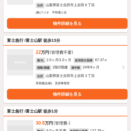
山梨県富士吉田市上吉田６丁目
住所
(株)フジオ 平和通り店
物件詳細を見る
富士急行 /富士山駅 徒歩13分
22
万円
（管理費不要）
2.0ヶ月/1.0ヶ月
67.37㎡
敷/礼
使用部分面積
1階/2階建
24年9ヶ月
階数/階建
築年数
山梨県富士吉田市上吉田３丁目
住所
芙蓉建設(株) 賃貸事業部
物件詳細を見る
富士急行 /富士山駅 徒歩1分
30.8
万円
（管理費-）
6.0ヶ月/不要
127.28㎡