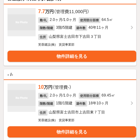
7.7
万円
（管理費11,000円）
2.0ヶ月/1.0ヶ月
64.5㎡
敷/礼
使用部分面積
3階/5階建
40年11ヶ月
階数/階建
築年数
山梨県富士吉田市下吉田３丁目
住所
芙蓉建設(株) 賃貸事業部
物件詳細を見る
- /-
10
万円
（管理費-）
2.0ヶ月/1.0ヶ月
69.45㎡
敷/礼
使用部分面積
1階/1階建
18年10ヶ月
階数/階建
築年数
山梨県富士吉田市上吉田東７丁目
住所
芙蓉建設(株) 賃貸事業部
物件詳細を見る