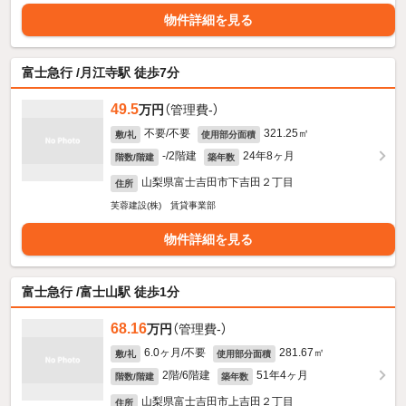
物件詳細を見る
富士急行 /月江寺駅 徒歩7分
49.5
万円
（管理費-）
不要/不要
321.25㎡
敷/礼
使用部分面積
-/2階建
24年8ヶ月
階数/階建
築年数
山梨県富士吉田市下吉田２丁目
住所
芙蓉建設(株) 賃貸事業部
物件詳細を見る
富士急行 /富士山駅 徒歩1分
68.16
万円
（管理費-）
6.0ヶ月/不要
281.67㎡
敷/礼
使用部分面積
2階/6階建
51年4ヶ月
階数/階建
築年数
山梨県富士吉田市上吉田２丁目
住所