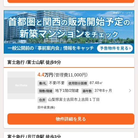
富士急行 /富士山駅 徒歩9分
4.4
万円
（管理費11,000円）
不要/不要
87.48㎡
敷/礼
使用部分面積
地下1階/2階建
37年8ヶ月
階数/階建
築年数
山梨県富士吉田市上吉田１丁目
住所
田中産業(株)
物件詳細を見る
富士急行 /月江寺駅 徒歩3分