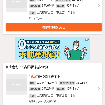
敷/礼
使用部分面積
3階/6階建
51年4ヶ月
階数/階建
築年数
山梨県富士吉田市上吉田２丁目
住所
富士急行(株)
物件詳細を見る
富士急行 /下吉田駅 徒歩12分
49.5
万円
（管理費不要）
1.0ヶ月/1.0ヶ月
331.19㎡
敷/礼
使用部分面積
1階/2階建
40年4ヶ月
階数/階建
築年数
山梨県富士吉田市富士見１丁目
住所
芙蓉建設(株) 賃貸事業部