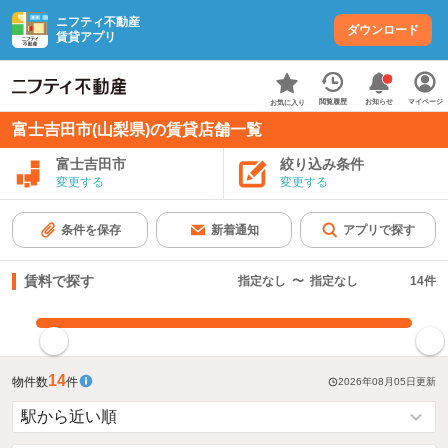
ニフティ不動産
ダウンロード
賃貸アプリ
お知らせ
閲覧履歴
マイページ
お気に入り
富士吉田市(山梨県)の賃貸店舗一覧
富士吉田市
絞り込み条件
変更する
変更する
条件を保存
新着通知
アプリで探す
賃料で探す
指定なし
〜
指定なし
14
件
指定した賃料で絞り込む
14
物件数
件
2026年08月05日
更新