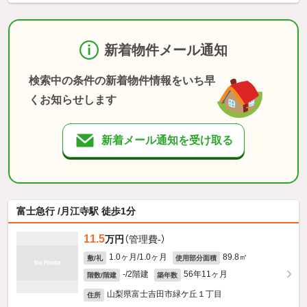
新着物件メール通知
検索中の条件の新着物件情報をいち早
くお知らせします
新着メール通知を受け取る
富士急行 /月江寺駅 徒歩1分
11.5
万円
（管理費-）
1.0ヶ月/1.0ヶ月
89.8㎡
敷/礼
使用部分面積
-/2階建
56年11ヶ月
階数/階建
築年数
山梨県富士吉田市緑ケ丘１丁目
住所