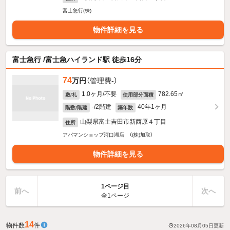
富士急行(株)
物件詳細を見る
富士急行 /富士急ハイランド駅 徒歩16分
74
万円
（管理費-）
1.0ヶ月/不要
782.65㎡
敷/礼
使用部分面積
-/2階建
40年1ヶ月
階数/階建
築年数
山梨県富士吉田市新西原４丁目
住所
アパマンショップ河口湖店 （(株)加取）
物件詳細を見る
1ページ目
前へ
次へ
全1ページ
14
物件数
件
2026年08月05日
更新