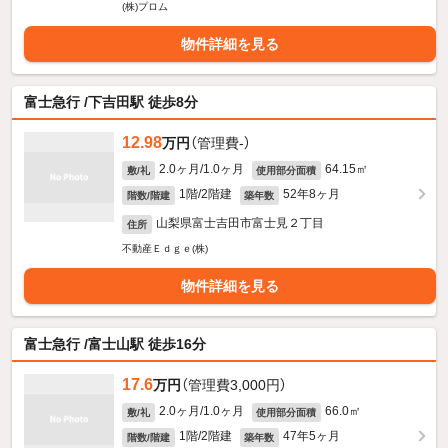
(株)プロム
物件詳細を見る
富士急行 /下吉田駅 徒歩8分
12.98
万円
（管理費-）
2.0ヶ月/1.0ヶ月
64.15㎡
敷/礼
使用部分面積
1階/2階建
52年8ヶ月
階数/階建
築年数
山梨県富士吉田市富士見２丁目
住所
不動産Ｅｄｇｅ(株)
物件詳細を見る
富士急行 /富士山駅 徒歩16分
17.6
万円
（管理費3,000円）
2.0ヶ月/1.0ヶ月
66.0㎡
敷/礼
使用部分面積
1階/2階建
47年5ヶ月
階数/階建
築年数