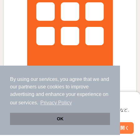
By using our services, you agree that we and
our
partners
use cookies to improve
セレスティア熱田の賃貸物件
advertising and enhance your experience on
熱田神宮伝馬町駅 歩
16
分 （名城線）
アプリに切り替えて、サクサクお部屋探し
our services.
Privacy Policy
六番町駅 歩
6
分 （名港線）
日比野駅 歩
11
分 （名港線）
会員登録なしですぐ使える。マップ検索やお気に入り保存など、
ほか2駅（徒歩20分圏内）
アプリ限定の便利な機能が使えます！
OK
愛知県名古屋市熱田区二番１丁目
すべての写真
Web版で続行
アプリを開く
駅・沿線を変更
絞り込み条件を変更
3階建 / 1年4ヶ月 / 軽量鉄骨
駐輪場あり
宅配ボックス