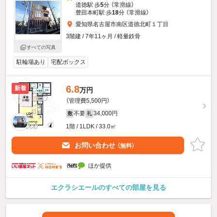
道徳駅 歩
5
分 （常滑線）
豊田本町駅 歩
18
分 （常滑線）
愛知県名古屋市南区道徳北町１丁目
3階建 / 7年11ヶ月 / 軽量鉄骨
すべての写真
駐輪場あり
宅配ボックス
6.8
新着
万円
（管理費5,500円）
不要
34,000円
敷
礼
1階 / 1LDK / 33.0㎡
お問い合わせ
（無料）
ほか提供
エクラシエールのすべての部屋を見る