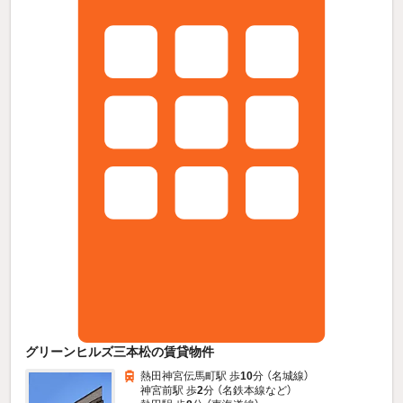
グリーンヒルズ三本松の賃貸物件
熱田神宮伝馬町駅 歩
10
分 （名城線）
神宮前駅 歩
2
分 （名鉄本線
など
）