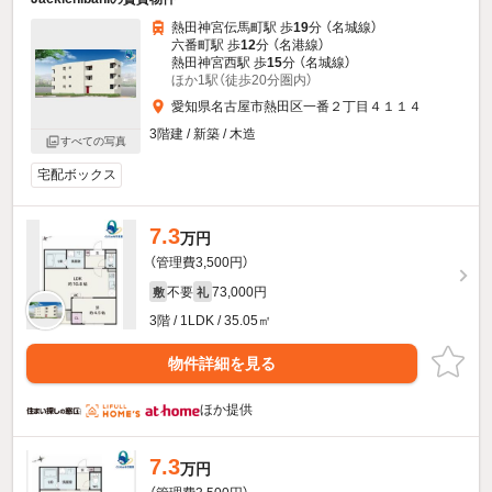
熱田神宮伝馬町駅 歩
19
分 （名城線）
六番町駅 歩
12
分 （名港線）
熱田神宮西駅 歩
15
分 （名城線）
ほか1駅（徒歩20分圏内）
愛知県名古屋市熱田区一番２丁目４１１４
3階建 / 新築 / 木造
すべての写真
宅配ボックス
7.3
万円
（管理費3,500円）
不要
73,000円
敷
礼
3階 / 1LDK / 35.05㎡
物件詳細を見る
ほか提供
7.3
万円