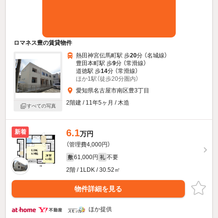
ロマネス豊の賃貸物件
熱田神宮伝馬町駅 歩
20
分 （名城線）
豊田本町駅 歩
9
分 （常滑線）
道徳駅 歩
14
分 （常滑線）
ほか1駅（徒歩20分圏内）
愛知県名古屋市南区豊3丁目
2階建 / 11年5ヶ月 / 木造
すべての写真
6.1
新着
万円
（管理費4,000円）
61,000円
不要
敷
礼
2階 / 1LDK / 30.52㎡
物件詳細を見る
ほか提供