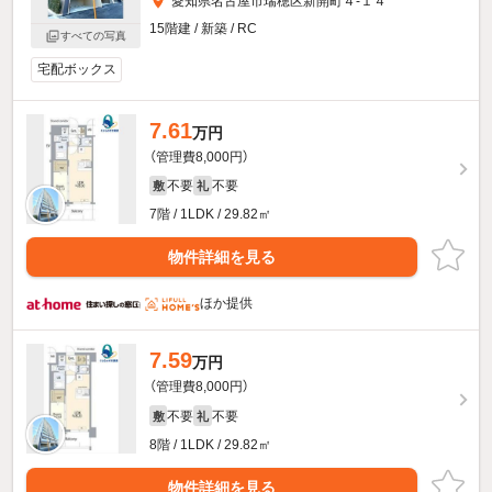
愛知県名古屋市瑞穂区新開町４-１４
15階建 / 新築 / RC
すべての写真
宅配ボックス
7.61
万円
（管理費8,000円）
不要
不要
敷
礼
7階 / 1LDK / 29.82㎡
物件詳細を見る
ほか提供
7.59
万円
（管理費8,000円）
不要
不要
敷
礼
8階 / 1LDK / 29.82㎡
物件詳細を見る