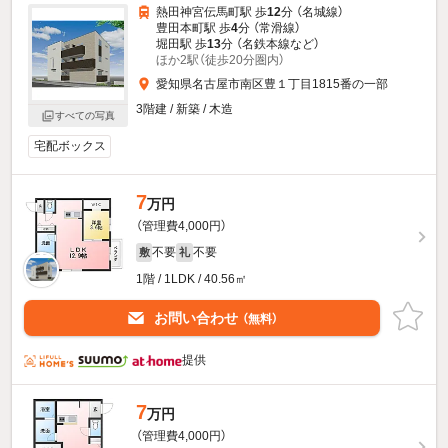
熱田神宮伝馬町駅 歩
12
分 （名城線）
豊田本町駅 歩
4
分 （常滑線）
堀田駅 歩
13
分 （名鉄本線
など
）
ほか2駅（徒歩20分圏内）
愛知県名古屋市南区豊１丁目1815番の一部
3階建 / 新築 / 木造
すべての写真
宅配ボックス
7
万円
（管理費4,000円）
不要
不要
敷
礼
1階 / 1LDK / 40.56㎡
お問い合わせ
（無料）
提供
7
万円
（管理費4,000円）