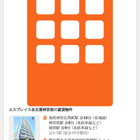
エスプレイス名古屋神宮前の賃貸物件
熱田神宮伝馬町駅 歩
16
分 （名城線）
神宮前駅 歩
8
分 （名鉄本線
など
）
堀田駅 歩
9
分 （名鉄本線
など
）
ほか2駅（徒歩20分圏内）