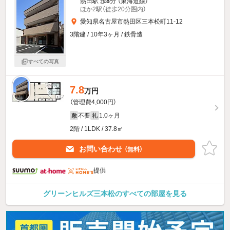
熱田駅 歩
8
分 （東海道線）
ほか2駅（徒歩20分圏内）
愛知県名古屋市熱田区三本松町11-12
3階建 / 10年3ヶ月 / 鉄骨造
すべての写真
7.8
新着
万円
（管理費4,000円）
不要
1.0ヶ月
敷
礼
2階 / 1LDK / 37.8㎡
お問い合わせ
（無料）
提供
グリーンヒルズ三本松のすべての部屋を見る