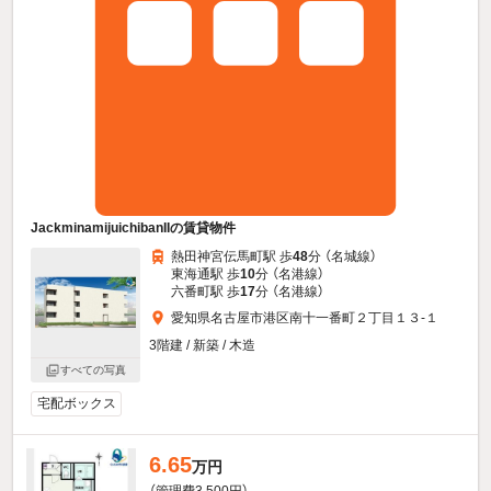
JackminamijuichibanIIの賃貸物件
熱田神宮伝馬町駅 歩
48
分 （名城線）
東海通駅 歩
10
分 （名港線）
六番町駅 歩
17
分 （名港線）
愛知県名古屋市港区南十一番町２丁目１３-１
3階建 / 新築 / 木造
すべての写真
宅配ボックス
6.65
万円