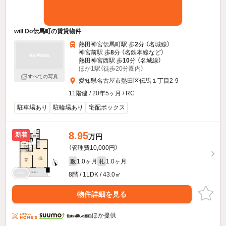
will Do伝馬町の賃貸物件
熱田神宮伝馬町駅 歩
2
分 （名城線）
神宮前駅 歩
8
分 （名鉄本線
など
）
熱田神宮西駅 歩
10
分 （名城線）
ほか1駅（徒歩20分圏内）
すべての写真
愛知県名古屋市熱田区伝馬１丁目2-9
11階建 / 20年5ヶ月 / RC
駐車場あり
駐輪場あり
宅配ボックス
8.95
新着
万円
（管理費10,000円）
1.0ヶ月
1.0ヶ月
敷
礼
8階 / 1LDK / 43.0㎡
物件詳細を見る
ほか提供