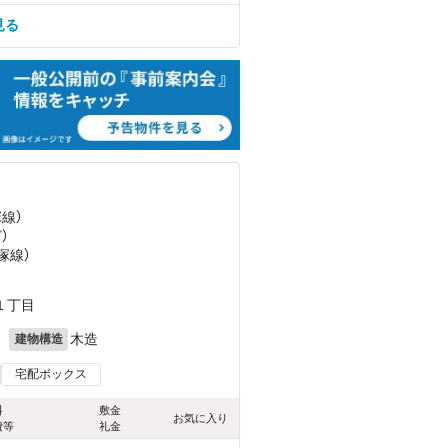
見る
塚線）
ど
）
塚線）
１丁目
月
木造
建物構造
宅配ボックス
料
敷金
お気に入り
費等
礼金