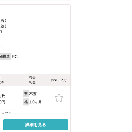
塚線）
塚線）
ど
）
目
RC
物構造
料
敷金
お気に入り
費等
礼金
不要
敷
万円
1.0ヶ月
00円
礼
トロック
詳細を見る