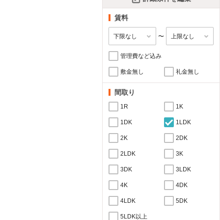
賃料
〜
管理費など込み
敷金無し
礼金無し
間取り
1R
1K
1DK
1LDK
2K
2DK
2LDK
3K
3DK
3LDK
4K
4DK
4LDK
5DK
5LDK以上