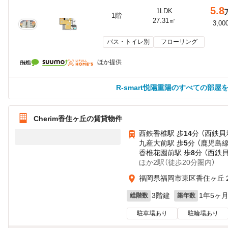
5.8
1LDK
1階
27.31㎡
3,00
バス・トイレ別
フローリング
ほか提供
R-smart悦陽重陽のすべての部屋
Cherim香住ヶ丘の賃貸物件
西鉄香椎駅 歩
14
分 （西鉄貝
九産大前駅 歩
5
分 （鹿児島線
香椎花園前駅 歩
8
分 （西鉄
ほか2駅（徒歩20分圏内）
福岡県福岡市東区香住ヶ丘
3階建
1年5ヶ
総階数
築年数
駐車場あり
駐輪場あり