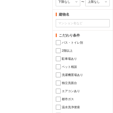
〜
建物名
こだわり条件
バス・トイレ別
2階以上
駐車場あり
ペット相談
洗濯機置場あり
独立洗面台
エアコンあり
都市ガス
温水洗浄便座