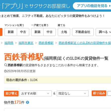
物件をまとめて検索、ニフティ不動産。あなたにピッタリの賃貸物件をみつけよう！
マンションを買う
一戸建てを買う
建てる
新築
中古
新築
中古
土地
不動産会社
調べる
福岡県
福岡市東区
西鉄香椎駅
西鉄香椎駅近くの1LDKの賃貸物件を
西鉄香椎駅
(福岡県)近くの1LDKの賃貸物件一覧
西鉄香椎駅
の賃貸物件をさまざまなこだわり条件から検索できます。
2026年08月05日
更新
現在の選択条件：
1LDK
絞り込み
並び替え
＆
171
物件数
件