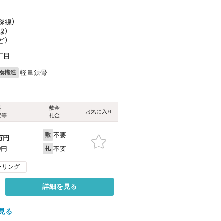
塚線）
線）
ど
）
丁目
軽量鉄骨
物構造
料
敷金
お気に入り
費等
礼金
不要
敷
万円
不要
0円
礼
ーリング
詳細を見る
見る