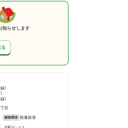
お知らせします
取る
塚線）
ど
）
塚線）
1丁目
月
軽量鉄骨
建物構造
宅配ボックス