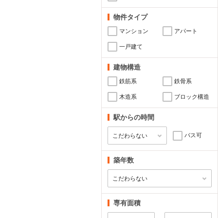
物件タイプ
マンション
アパート
一戸建て
建物構造
鉄筋系
鉄骨系
木造系
ブロック構造
駅からの時間
バス可
築年数
専有面積