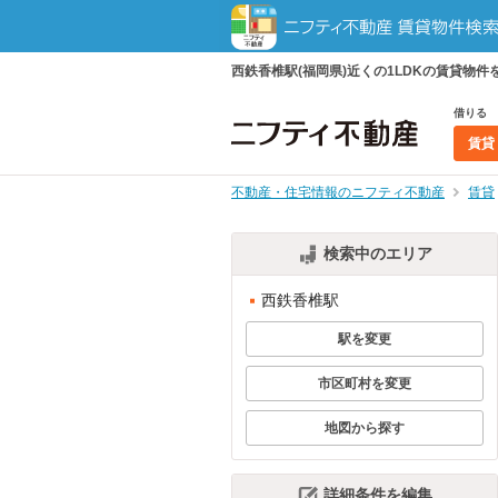
西鉄香椎駅(福岡県)近くの1LDKの賃貸
借りる
賃貸
不動産・住宅情報のニフティ不動産
賃貸
検索中のエリア
西鉄香椎駅
駅を変更
市区町村を変更
地図から探す
詳細条件を編集