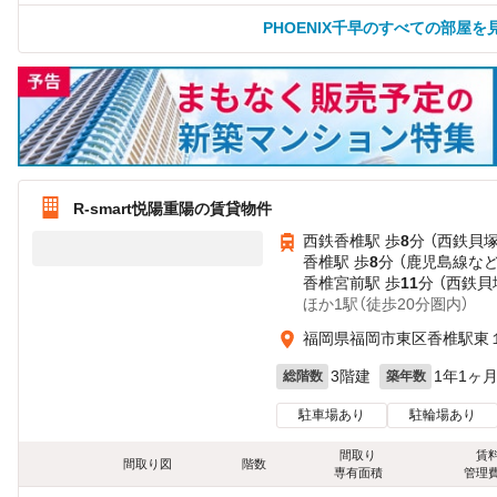
PHOENIX千早のすべての部屋を
R-smart悦陽重陽の賃貸物件
西鉄香椎駅 歩
8
分 （西鉄貝
香椎駅 歩
8
分 （鹿児島線
な
香椎宮前駅 歩
11
分 （西鉄貝
ほか1駅（徒歩20分圏内）
福岡県福岡市東区香椎駅東
3階建
1年1ヶ
総階数
築年数
駐車場あり
駐輪場あり
間取り
賃
間取り図
階数
専有面積
管理