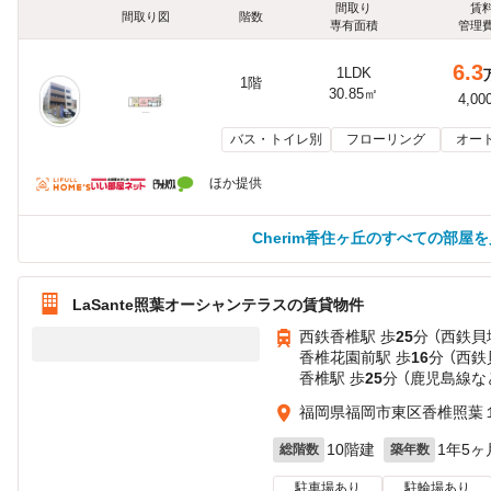
間取り
賃
間取り図
階数
専有面積
管理
6.3
1LDK
1階
30.85㎡
4,00
バス・トイレ別
フローリング
オー
ほか提供
Cherim香住ヶ丘のすべての部屋
LaSante照葉オーシャンテラスの賃貸物件
西鉄香椎駅 歩
25
分 （西鉄貝
香椎花園前駅 歩
16
分 （西鉄
香椎駅 歩
25
分 （鹿児島線
な
福岡県福岡市東区香椎照葉
10階建
1年5ヶ
総階数
築年数
駐車場あり
駐輪場あり