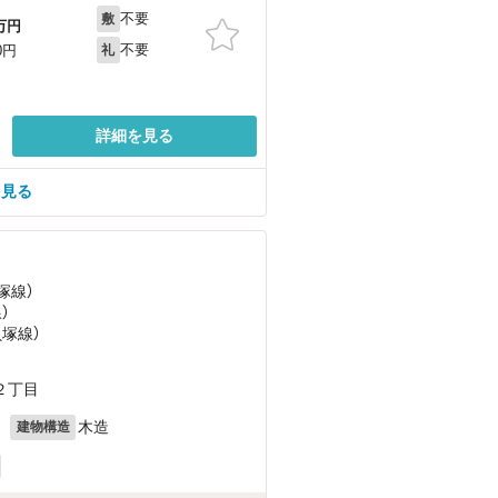
不要
敷
万円
不要
0円
礼
詳細を見る
を見る
塚線）
）
貝塚線）
２丁目
月
木造
建物構造