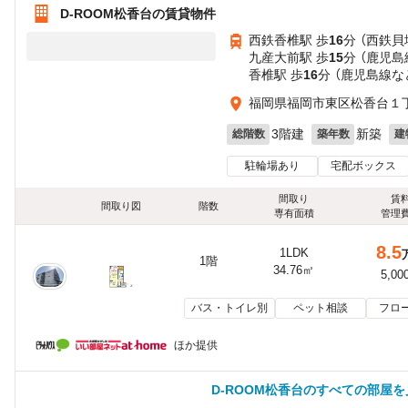
D-ROOM松香台の賃貸物件
西鉄香椎駅 歩
16
分 （西鉄貝
九産大前駅 歩
15
分 （鹿児島
香椎駅 歩
16
分 （鹿児島線
な
福岡県福岡市東区松香台１
3階建
新築
総階数
築年数
建
駐輪場あり
宅配ボックス
間取り
賃
間取り図
階数
専有面積
管理
8.5
1LDK
1階
34.76㎡
5,00
バス・トイレ別
ペット相談
フロ
ほか提供
D-ROOM松香台のすべての部屋を