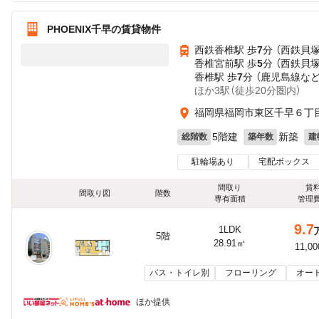
PHOENIX千早の賃貸物件
西鉄香椎駅 歩
7
分 （西鉄貝
香椎宮前駅 歩
5
分 （西鉄貝
香椎駅 歩
7
分 （鹿児島線
な
ほか3駅（徒歩20分圏内）
福岡県福岡市東区千早６丁
5階建
新築
総階数
築年数
建
駐輪場あり
宅配ボックス
間取り
賃
間取り図
階数
専有面積
管理
9.7
1LDK
5階
28.91㎡
11,0
バス・トイレ別
フローリング
オー
ほか提供