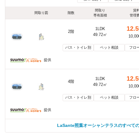
間取り
賃
間取り図
階数
専有面積
管理
12.5
1LDK
2階
49.72㎡
10,0
バス・トイレ別
ペット相談
フロ
提供
12.5
1LDK
4階
49.72㎡
10,0
バス・トイレ別
ペット相談
フロ
提供
LaSante照葉オーシャンテラスのすべて