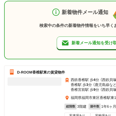
新着物件メール通知
検索中の条件の新着物件情報をいち早く
新着メール通知を受け
D-ROOM香椎駅東の賃貸物件
西鉄香椎駅 歩
4
分 （西鉄貝
香椎駅 歩
3
分 （鹿児島線
な
香椎宮前駅 歩
9
分 （西鉄貝
福岡県福岡市東区香椎駅東
3階建
1年6ヶ
総階数
築年数
駐車場あり
駐輪場あり