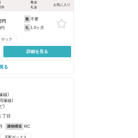
料
敷金
お気に入り
費等
礼金
不要
敷
万円
1.0ヶ月
0円
礼
トロック
詳細を見る
を見る
塚線）
貝塚線）
ど
）
１丁目
月
RC
建物構造
宅配ボックス