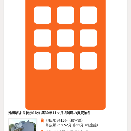
池田駅より徒歩16分 築30年11ヶ月 2階建の賃貸物件
池田駅 歩
15
分 （根室線）
帯広駅 バス
52
分 歩
11
分 （根室線）