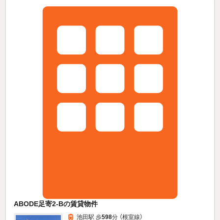
ABODE足寄2-Bの賃貸物件
池田駅 歩
598
分 （根室線）