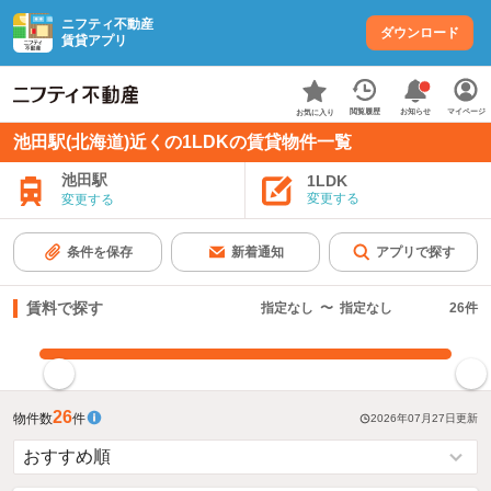
ニフティ不動産
ダウンロード
賃貸アプリ
お知らせ
閲覧履歴
マイページ
お気に入り
池田駅(北海道)近くの1LDKの賃貸物件一覧
池田駅
1LDK
変更する
変更する
条件を保存
新着通知
アプリで探す
賃料で探す
指定なし
〜
指定なし
26
件
指定した賃料で絞り込む
26
物件数
件
2026年07月27日
更新