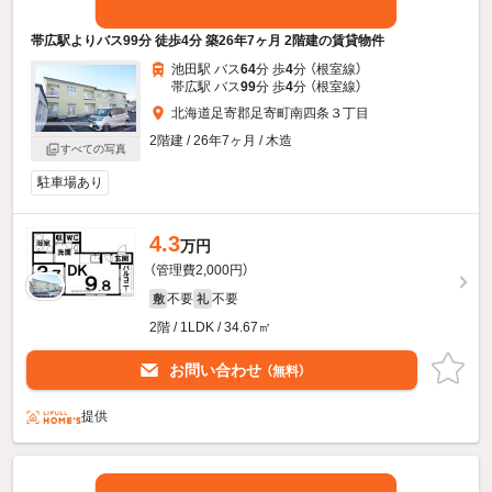
帯広駅よりバス99分 徒歩4分 築26年7ヶ月 2階建の賃貸物件
池田駅 バス
64
分 歩
4
分 （根室線）
帯広駅 バス
99
分 歩
4
分 （根室線）
北海道足寄郡足寄町南四条３丁目
2階建 / 26年7ヶ月 / 木造
すべての写真
駐車場あり
4.3
万円
（管理費2,000円）
不要
不要
敷
礼
2階 / 1LDK / 34.67㎡
お問い合わせ
（無料）
提供