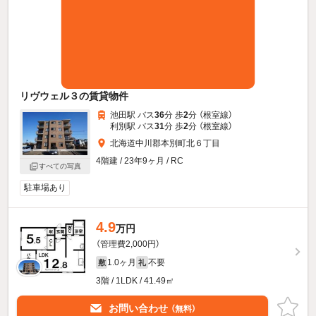
リヴウェル３の賃貸物件
池田駅 バス
36
分 歩
2
分 （根室線）
利別駅 バス
31
分 歩
2
分 （根室線）
北海道中川郡本別町北６丁目
4階建 / 23年9ヶ月 / RC
すべての写真
駐車場あり
4.9
万円
（管理費2,000円）
1.0ヶ月
不要
敷
礼
3階 / 1LDK / 41.49㎡
お問い合わせ
（無料）