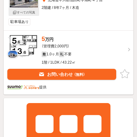
2階建 / 8年7ヶ月 / 木造
すべての写真
駐車場あり
5
万円
（管理費2,000円）
1.0ヶ月
不要
敷
礼
1階 / 1LDK / 43.22㎡
お問い合わせ
（無料）
提供