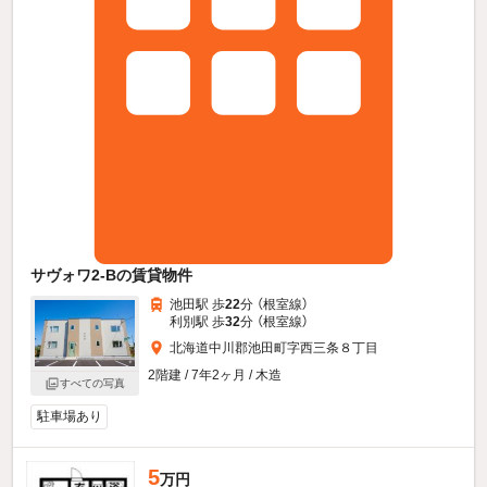
サヴォワ2-Bの賃貸物件
池田駅 歩
22
分 （根室線）
利別駅 歩
32
分 （根室線）
北海道中川郡池田町字西三条８丁目
2階建 / 7年2ヶ月 / 木造
すべての写真
駐車場あり
5
万円