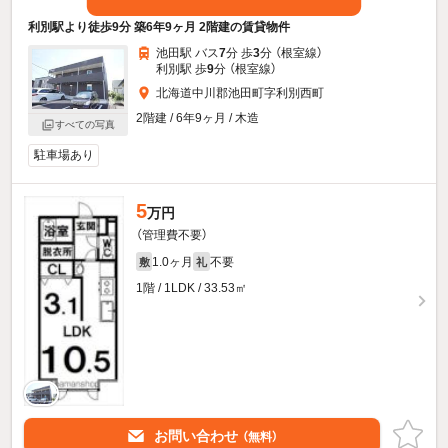
利別駅より徒歩9分 築6年9ヶ月 2階建の賃貸物件
池田駅 バス
7
分 歩
3
分 （根室線）
利別駅 歩
9
分 （根室線）
北海道中川郡池田町字利別西町
2階建 / 6年9ヶ月 / 木造
すべての写真
駐車場あり
5
万円
（管理費不要）
1.0ヶ月
不要
敷
礼
1階 / 1LDK / 33.53㎡
お問い合わせ
（無料）