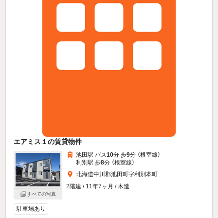
エアミス１の賃貸物件
池田駅 バス
10
分 歩
9
分 （根室線）
利別駅 歩
8
分 （根室線）
北海道中川郡池田町字利別本町
2階建 / 11年7ヶ月 / 木造
すべての写真
駐車場あり