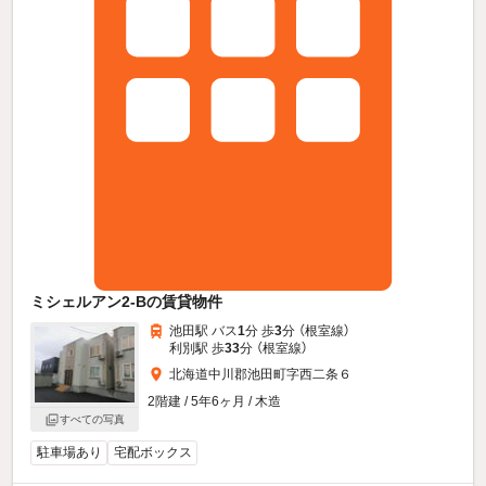
ミシェルアン2-Bの賃貸物件
池田駅 バス
1
分 歩
3
分 （根室線）
利別駅 歩
33
分 （根室線）
北海道中川郡池田町字西二条６
2階建 / 5年6ヶ月 / 木造
すべての写真
駐車場あり
宅配ボックス