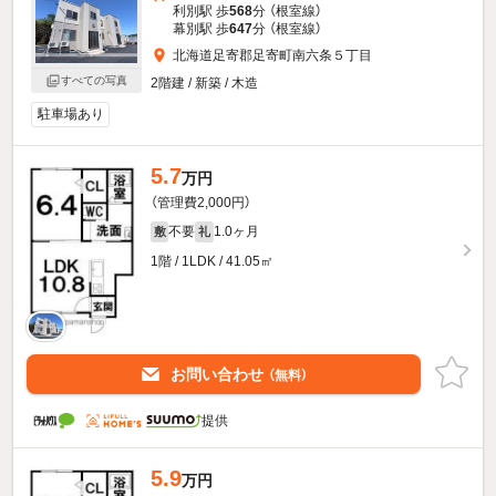
利別駅 歩
568
分 （根室線）
幕別駅 歩
647
分 （根室線）
北海道足寄郡足寄町南六条５丁目
すべての写真
2階建 / 新築 / 木造
駐車場あり
5.7
万円
（管理費2,000円）
不要
1.0ヶ月
敷
礼
1階 / 1LDK / 41.05㎡
お問い合わせ
（無料）
提供
5.9
万円