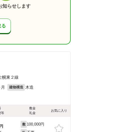
お知らせします
取る
士幌東２線
ヶ月
木造
建物構造
料
敷金
お気に入り
費等
礼金
100,000円
敷
円