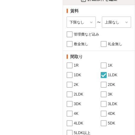
賃料
〜
管理費など込み
敷金無し
礼金無し
間取り
1R
1K
1DK
1LDK
2K
2DK
2LDK
3K
3DK
3LDK
4K
4DK
4LDK
5DK
5LDK以上