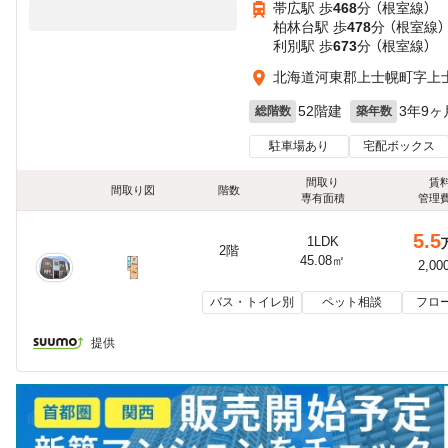
帯広駅 歩
468
分 （根室線）
柏林台駅 歩
478
分 （根室線）
利別駅 歩
673
分 （根室線）
北海道河東郡上士幌町字上
52階建
3年9ヶ
総階数
築年数
駐車場あり
宅配ボックス
間取り
賃
間取り図
階数
専有面積
管理
5.5
1LDK
2階
45.08㎡
2,00
バス・トイレ別
ペット相談
フロ
提供