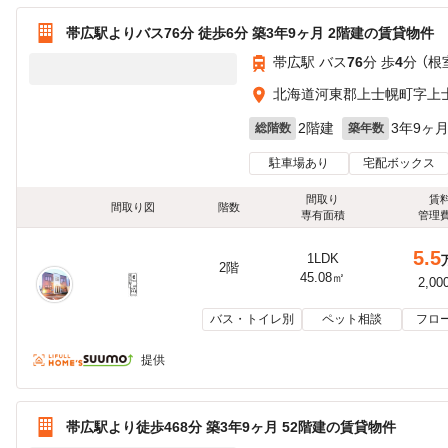
帯広駅よりバス76分 徒歩6分 築3年9ヶ月 2階建の賃貸物件
帯広駅 バス
76
分 歩
4
分 （根
北海道河東郡上士幌町字上
2階建
3年9ヶ
総階数
築年数
駐車場あり
宅配ボックス
間取り
賃
間取り図
階数
専有面積
管理
5.5
1LDK
2階
45.08㎡
2,00
バス・トイレ別
ペット相談
フロ
提供
帯広駅より徒歩468分 築3年9ヶ月 52階建の賃貸物件