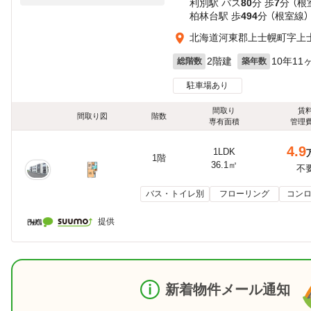
利別駅 バス
80
分 歩
7
分 （根
柏林台駅 歩
494
分 （根室線）
北海道河東郡上士幌町字上
2階建
10年11
総階数
築年数
駐車場あり
間取り
賃
間取り図
階数
専有面積
管理
4.9
1LDK
1階
36.1㎡
不
バス・トイレ別
フローリング
コンロ
提供
新着物件メール通知