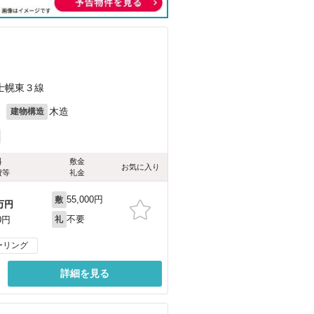
士幌東３線
月
木造
建物構造
料
敷金
お気に入り
費等
礼金
55,000円
敷
万円
不要
0円
礼
ーリング
詳細を見る