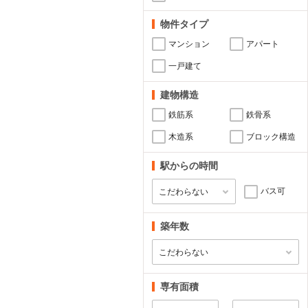
物件タイプ
マンション
アパート
一戸建て
建物構造
鉄筋系
鉄骨系
木造系
ブロック構造
駅からの時間
バス可
築年数
専有面積