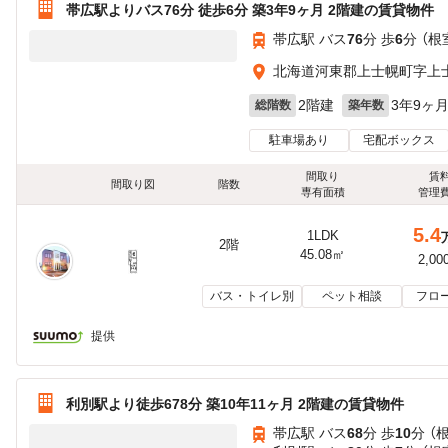
帯広駅よりバス76分 徒歩6分 築3年9ヶ月 2階建の賃貸物件
帯広駅 バス
76
分 歩
6
分 （根
北海道河東郡上士幌町字上
2階建
3年9ヶ
総階数
築年数
駐車場あり
宅配ボックス
間取り
賃
間取り図
階数
専有面積
管理
5.4
1LDK
2階
45.08㎡
2,00
バス・トイレ別
ペット相談
フロ
提供
利別駅より徒歩678分 築10年11ヶ月 2階建の賃貸物件
帯広駅 バス
68
分 歩
10
分 （