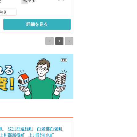
不要
要
礼
向き
詳細を見る
<
1
>
町
紋別郡遠軽町
白老郡白老町
上川郡新得町
上川郡清水町