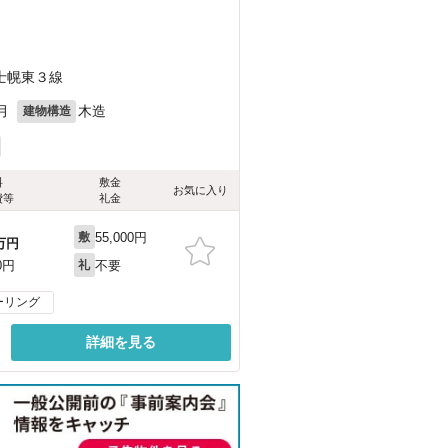
士幌東３線
月
木造
建物構造
料
敷金
お気に入り
費等
礼金
55,000円
敷
万円
不要
0円
礼
ーリング
詳細を見る