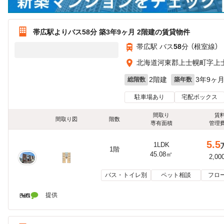
帯広駅よりバス58分 築3年9ヶ月 2階建の賃貸物件
帯広駅 バス
58
分 （根室線）
北海道河東郡上士幌町字上
2階建
3年9ヶ
総階数
築年数
駐車場あり
宅配ボックス
間取り
賃
間取り図
階数
専有面積
管理
5.5
1LDK
1階
45.08㎡
2,00
バス・トイレ別
ペット相談
フロ
提供