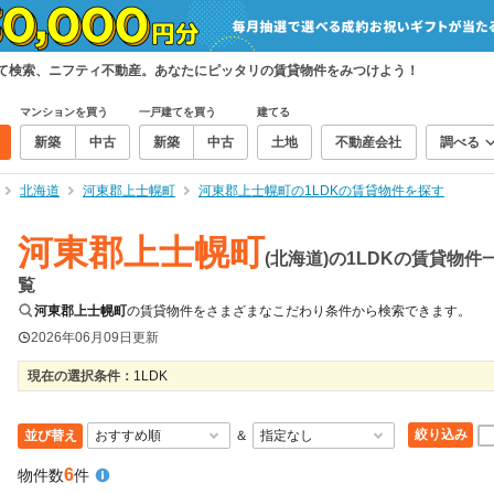
めて検索、ニフティ不動産。あなたにピッタリの賃貸物件をみつけよう！
マンションを買う
一戸建てを買う
建てる
新築
中古
新築
中古
土地
不動産会社
調べる
北海道
河東郡上士幌町
河東郡上士幌町の1LDKの賃貸物件を探す
河東郡上士幌町
(北海道)の1LDKの賃貸物件
覧
河東郡上士幌町
の賃貸物件をさまざまなこだわり条件から検索できます。
2026年06月09日
更新
現在の選択条件：
1LDK
絞り込み
並び替え
＆
6
物件数
件