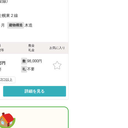
室線）
士幌東２線
ヶ月
木造
建物構造
料
敷金
お気に入り
費等
礼金
98,000円
敷
万円
不要
要
礼
2口以上
詳細を見る