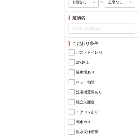
〜
建物名
こだわり条件
バス・トイレ別
2階以上
駐車場あり
ペット相談
洗濯機置場あり
独立洗面台
エアコンあり
都市ガス
温水洗浄便座