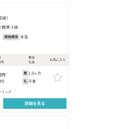
室線）
士幌東３線
月
木造
建物構造
料
敷金
お気に入り
費等
礼金
1.0ヶ月
敷
万円
不要
0円
礼
ーリング
詳細を見る