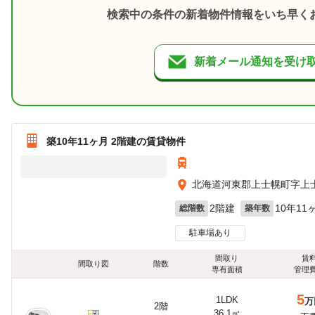
検索中の条件の新着物件情報をいち早く
新着メール通知を受け
築10年11ヶ月 2階建の賃貸物件
北海道河東郡上士幌町字上
2階建
10年11
総階数
築年数
駐車場あり
間取り
賃
間取り図
階数
専有面積
管理
5
1LDK
万
2階
36.1㎡