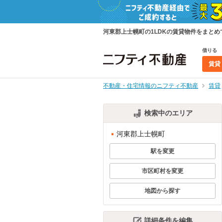
河東郡上士幌町の1LDKの賃貸物件をまと
借りる
賃貸
不動産・住宅情報のニフティ不動産
賃貸
検索中のエリア
河東郡上士幌町
駅を変更
市区町村を変更
地図から探す
詳細条件を編集