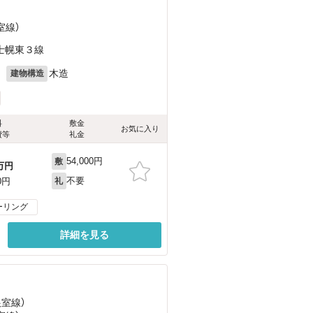
室線）
士幌東３線
月
木造
建物構造
料
敷金
お気に入り
費等
礼金
54,000円
敷
万円
不要
0円
礼
ーリング
詳細を見る
根室線）