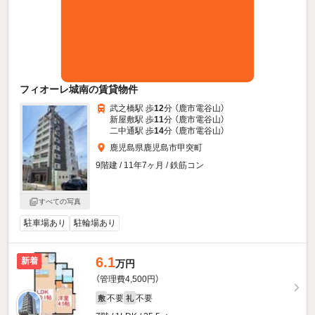
フィオーレ城南の賃貸物件
武之橋駅 歩
12
分 （鹿市電谷山）
新屋敷駅 歩
11
分 （鹿市電谷山）
二中通駅 歩
14
分 （鹿市電谷山）
鹿児島県鹿児島市甲突町
9階建 / 11年7ヶ月 / 鉄筋コン
すべての写真
駐車場あり
駐輪場あり
6.1
新着
万円
（管理費4,500円）
不要
不要
敷
礼