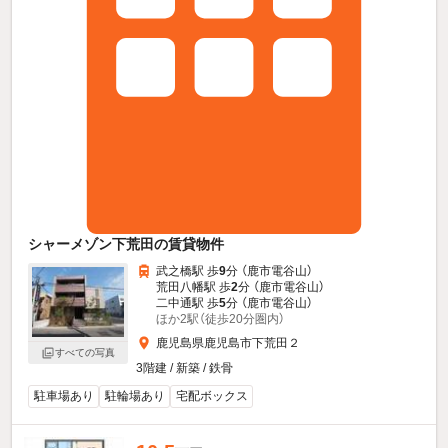
シャーメゾン下荒田の賃貸物件
武之橋駅 歩
9
分 （鹿市電谷山）
荒田八幡駅 歩
2
分 （鹿市電谷山）
二中通駅 歩
5
分 （鹿市電谷山）
ほか2駅（徒歩20分圏内）
鹿児島県鹿児島市下荒田２
すべての写真
3階建 / 新築 / 鉄骨
駐車場あり
駐輪場あり
宅配ボックス