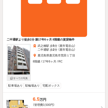
二中通駅より徒歩2分 築17年6ヶ月 8階建の賃貸物件
武之橋駅 歩
5
分 （鹿市電谷山）
二中通駅 歩
2
分 （鹿市電谷山）
鹿児島県鹿児島市荒田１丁目
8階建 / 17年6ヶ月 / RC
すべての写真
駐車場あり
駐輪場あり
宅配ボックス
6.5
万円
（管理費3,500円）