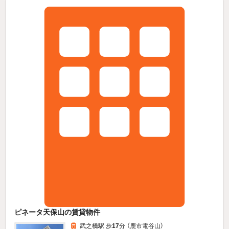
ピネータ天保山の賃貸物件
武之橋駅 歩
17
分 （鹿市電谷山）