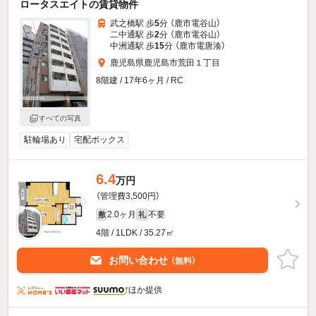
ロータスエイトの賃貸物件
武之橋駅 歩
5
分 （鹿市電谷山）
二中通駅 歩
2
分 （鹿市電谷山）
中洲通駅 歩
15
分 （鹿市電唐湊）
鹿児島県鹿児島市荒田１丁目
8階建 / 17年6ヶ月 / RC
すべての写真
駐輪場あり
宅配ボックス
6.4
万円
（管理費3,500円）
2.0ヶ月
不要
敷
礼
4階 / 1LDK / 35.27㎡
お問い合わせ
（無料）
ほか提供