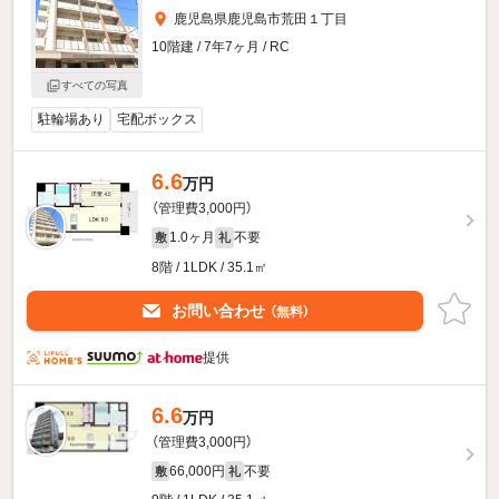
鹿児島県鹿児島市荒田１丁目
10階建 / 7年7ヶ月 / RC
すべての写真
駐輪場あり
宅配ボックス
6.6
万円
（管理費3,000円）
1.0ヶ月
不要
敷
礼
8階 / 1LDK / 35.1㎡
お問い合わせ
（無料）
提供
6.6
万円
（管理費3,000円）
66,000円
不要
敷
礼