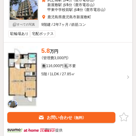
新屋敷駅 歩
5
分 （鹿市電谷山）
甲東中学校前駅 歩
8
分 （鹿市電谷山）
鹿児島県鹿児島市新屋敷町
9階建 / 2年7ヶ月 / 鉄筋コン
すべての写真
駐輪場あり
宅配ボックス
5.8
万円
（管理費3,000円）
116,000円
不要
敷
礼
5階 / 1LDK / 27.85㎡
お問い合わせ
（無料）
提供