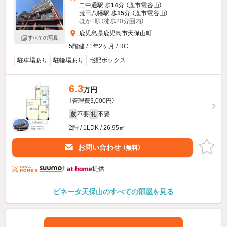
二中通駅 歩
14
分 （鹿市電谷山）
荒田八幡駅 歩
15
分 （鹿市電谷山）
ほか1駅（徒歩20分圏内）
鹿児島県鹿児島市天保山町
すべての写真
5階建 / 1年2ヶ月 / RC
駐車場あり
駐輪場あり
宅配ボックス
6.3
万円
（管理費3,000円）
不要
不要
敷
礼
2階 / 1LDK / 26.95㎡
お問い合わせ
（無料）
提供
ピネータ天保山のすべての部屋を見る