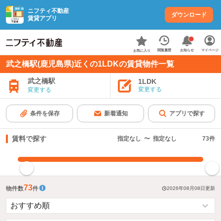
ニフティ不動産
ダウンロード
賃貸アプリ
お知らせ
閲覧履歴
マイページ
お気に入り
武之橋駅(鹿児島県)近くの1LDKの賃貸物件一覧
武之橋駅
1LDK
変更する
変更する
条件を保存
新着通知
アプリで探す
賃料で探す
指定なし
〜
指定なし
73
件
指定した賃料で絞り込む
73
物件数
件
2026年08月08日
更新