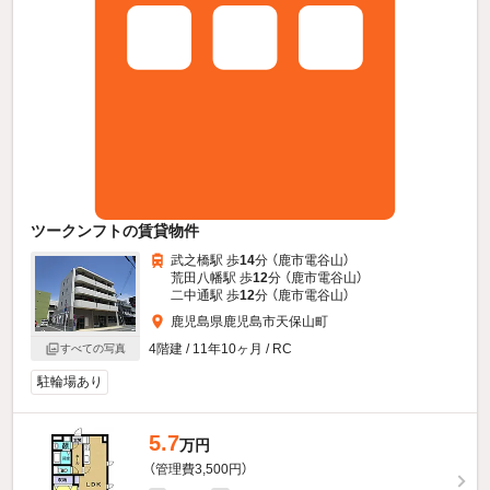
ツークンフトの賃貸物件
武之橋駅 歩
14
分 （鹿市電谷山）
荒田八幡駅 歩
12
分 （鹿市電谷山）
二中通駅 歩
12
分 （鹿市電谷山）
鹿児島県鹿児島市天保山町
4階建 / 11年10ヶ月 / RC
すべての写真
駐輪場あり
5.7
万円
（管理費3,500円）