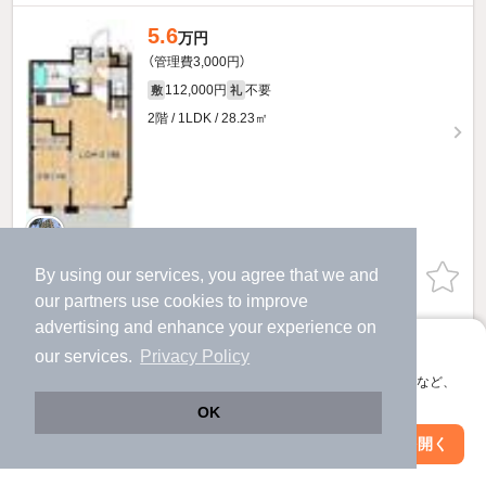
5.6
万円
（管理費3,000円）
112,000円
不要
敷
礼
2階 / 1LDK / 28.23㎡
By using our services, you agree that we and
お問い合わせ
（無料）
our
partners
use cookies to improve
提供
advertising and enhance your experience on
アプリに切り替えて、サクサクお部屋探し
our services.
Privacy Policy
6.5
万円
会員登録なしですぐ使える。マップ検索やお気に入り保存など、
アプリ限定の便利な機能が使えます！
（管理費3,000円）
OK
130,000円
不要
敷
礼
Web版で続行
アプリを開く
駅・沿線を変更
絞り込み条件を変更
9階 / 1LDK / 29.33㎡