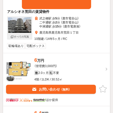
アルシオネ荒田の賃貸物件
武之橋駅 歩
5
分 （鹿市電谷山）
二中通駅 歩
2
分 （鹿市電谷山）
中洲通駅 歩
15
分 （鹿市電唐湊）
鹿児島県鹿児島市荒田１丁目
すべての写真
10階建 / 14年5ヶ月 / RC
駐輪場あり
宅配ボックス
6
万円
（管理費3,000円）
2.0ヶ月
不要
敷
礼
4階 / 1LDK / 30.52㎡
お問い合わせ
（無料）
ほか提供
6.4