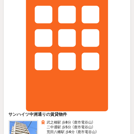
サンハイツ中洲通りの賃貸物件
武之橋駅 歩
8
分 （鹿市電谷山）
二中通駅 歩
5
分 （鹿市電谷山）
荒田八幡駅 歩
6
分 （鹿市電谷山）