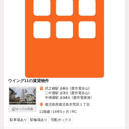
ウイング11の賃貸物件
武之橋駅 歩
6
分 （鹿市電谷山）
二中通駅 歩
3
分 （鹿市電谷山）
中洲通駅 歩
14
分 （鹿市電唐湊）
鹿児島県鹿児島市荒田１丁目
すべての写真
11階建 / 14年5ヶ月 / RC
駐車場あり
駐輪場あり
宅配ボックス