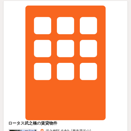
ロータス武之橋の賃貸物件
武之橋駅 歩
4
分 （鹿市電谷山）