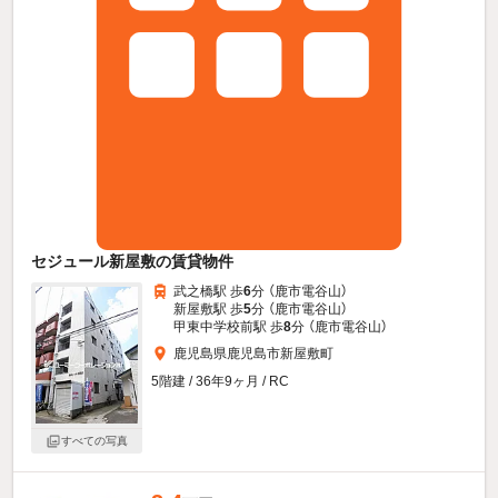
セジュール新屋敷の賃貸物件
武之橋駅 歩
6
分 （鹿市電谷山）
新屋敷駅 歩
5
分 （鹿市電谷山）
甲東中学校前駅 歩
8
分 （鹿市電谷山）
鹿児島県鹿児島市新屋敷町
5階建 / 36年9ヶ月 / RC
すべての写真