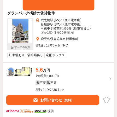
グランパルク橘館の賃貸物件
武之橋駅 歩
5
分 （鹿市電谷山）
新屋敷駅 歩
2
分 （鹿市電谷山）
甲東中学校前駅 歩
5
分 （鹿市電谷山）
ほか1駅（徒歩20分圏内）
鹿児島県鹿児島市新屋敷町
8階建 / 17年6ヶ月 / RC
すべての写真
駐車場あり
駐輪場あり
宅配ボックス
5.6
万円
（管理費3,000円）
不要
不要
敷
礼
3階 / 1LDK / 36.11㎡
お問い合わせ
（無料）
提供