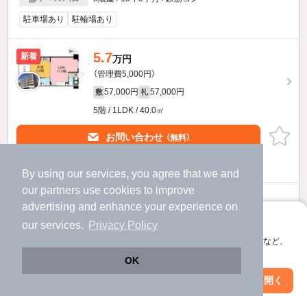
駐車場あり
駐輪場あり
5.7
新着
万円
（管理費5,000円）
57,000円
57,000円
敷
礼
5階 / 1LDK / 40.0㎡
お問い合わせ
（無料）
提供
By using our services, you agree that we and
our
partners
use cookies to improve
5.6
万円
advertising and enhance your experience on
（管理費5,000円）
アプリに切り替えて、サクサクお部屋探し
our services.
Privacy Policy
56,000円
56,000円
敷
礼
会員登録なしですぐ使える。マップ検索やお気に入り保存など、
アプリ限定の便利な機能が使えます！
3階 / 1LDK / 43.36㎡
OK
Web版で続行
アプリを開く
お問い合わせ
（無料）
駅・沿線を変更
絞り込み条件を変更