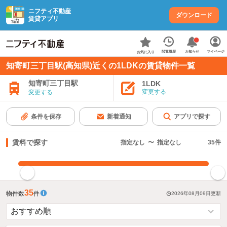
ニフティ不動産
ダウンロード
賃貸アプリ
お知らせ
閲覧履歴
マイページ
お気に入り
知寄町三丁目駅(高知県)近くの1LDKの賃貸物件一覧
知寄町三丁目駅
1LDK
変更する
変更する
条件を保存
新着通知
アプリで探す
賃料で探す
指定なし
〜
指定なし
35
件
指定した賃料で絞り込む
35
物件数
件
2026年08月09日
更新