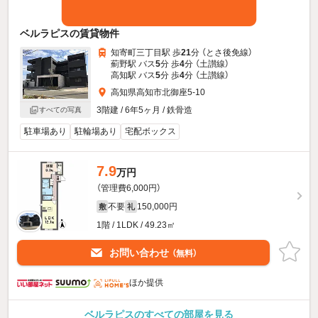
ベルラピスの賃貸物件
知寄町三丁目駅 歩
21
分 （とさ後免線）
薊野駅 バス
5
分 歩
4
分 （土讃線）
高知駅 バス
5
分 歩
4
分 （土讃線）
高知県高知市北御座5-10
3階建 / 6年5ヶ月 / 鉄骨造
すべての写真
駐車場あり
駐輪場あり
宅配ボックス
7.9
万円
（管理費6,000円）
不要
150,000円
敷
礼
1階 / 1LDK / 49.23㎡
お問い合わせ
（無料）
ほか提供
ベルラピスのすべての部屋を見る