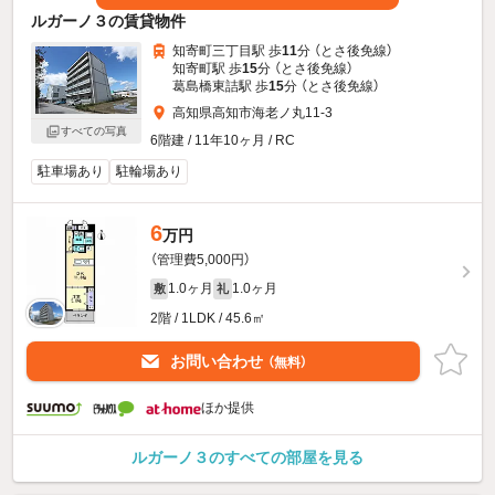
ルガーノ３の賃貸物件
知寄町三丁目駅 歩
11
分 （とさ後免線）
知寄町駅 歩
15
分 （とさ後免線）
葛島橋東詰駅 歩
15
分 （とさ後免線）
高知県高知市海老ノ丸11-3
すべての写真
6階建 / 11年10ヶ月 / RC
駐車場あり
駐輪場あり
6
万円
（管理費5,000円）
1.0ヶ月
1.0ヶ月
敷
礼
2階 / 1LDK / 45.6㎡
お問い合わせ
（無料）
ほか提供
ルガーノ３のすべての部屋を見る