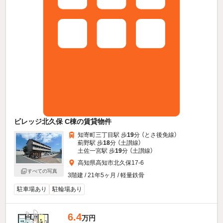
ビレッジ北久保 C棟の賃貸物件
知寄町三丁目駅 歩
19
分 （とさ後免線）
薊野駅 歩
18
分 （土讃線）
土佐一宮駅 歩
19
分 （土讃線）
高知県高知市北久保17-6
すべての写真
3階建 / 21年5ヶ月 / 軽量鉄骨
駐車場あり
駐輪場あり
6.4
万円