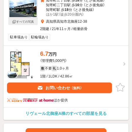
知寄町三丁目駅 歩
18
分 （とさ後免線）
知寄町二丁目駅 歩
16
分 （とさ後免線）
知寄町駅 歩
18
分 （とさ後免線）
ほか1駅（徒歩20分圏内）
高知県高知市北御座12-38
すべての写真
2階建 / 21年11ヶ月 / 軽量鉄骨
駐車場あり
駐輪場あり
6.7
万円
（管理費5,000円）
不要
1.0ヶ月
敷
礼
1階 / 1LDK / 42.86㎡
お問い合わせ
（無料）
ほか提供
リヴェール北御座A棟のすべての部屋を見る