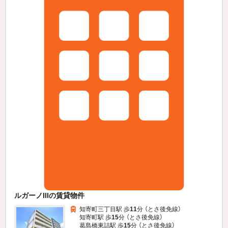
ルガーノIIIの賃貸物件
知寄町三丁目駅 歩
11
分 （とさ後免線）
知寄町駅 歩
15
分 （とさ後免線）
葛島橋東詰駅 歩
15
分 （とさ後免線）