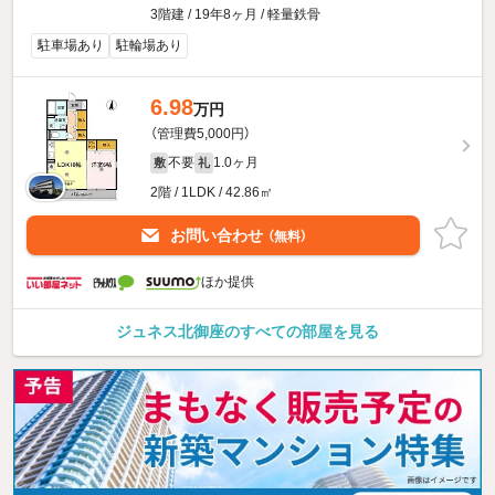
3階建 / 19年8ヶ月 / 軽量鉄骨
駐車場あり
駐輪場あり
6.98
万円
（管理費5,000円）
不要
1.0ヶ月
敷
礼
2階 / 1LDK / 42.86㎡
お問い合わせ
（無料）
ほか提供
ジュネス北御座のすべての部屋を見る