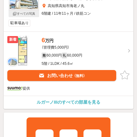
高知県高知市海老ノ丸
6階建 / 11年11ヶ月 / 鉄筋コン
すべての写真
駐車場あり
6
新着
万円
（管理費5,000円）
60,000円
60,000円
敷
礼
5階 / 1LDK / 45.6㎡
お問い合わせ
（無料）
提供
ルガーノIIIのすべての部屋を見る