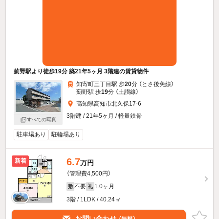
薊野駅より徒歩19分 築21年5ヶ月 3階建の賃貸物件
知寄町三丁目駅 歩
20
分 （とさ後免線）
薊野駅 歩
19
分 （土讃線）
高知県高知市北久保17-6
3階建 / 21年5ヶ月 / 軽量鉄骨
すべての写真
駐車場あり
駐輪場あり
6.7
新着
万円
（管理費4,500円）
不要
1.0ヶ月
敷
礼
3階 / 1LDK / 40.24㎡
お問い合わせ
（無料）