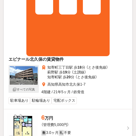
エピナール北久保の賃貸物件
知寄町三丁目駅 歩
18
分 （とさ後免線）
薊野駅 歩
19
分 （土讃線）
知寄町駅 歩
20
分 （とさ後免線）
高知県高知市北久保1-7
すべての写真
4階建 / 21年5ヶ月 / 鉄骨造
駐車場あり
駐輪場あり
宅配ボックス
6
万円
（管理費5,000円）
3.0ヶ月
不要
敷
礼