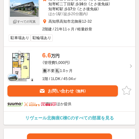
知寄町二丁目駅 歩
16
分 （とさ後免線）
知寄町駅 歩
17
分 （とさ後免線）
ほか1駅（徒歩20分圏内）
高知県高知市北御座12-32
すべての写真
2階建 / 21年11ヶ月 / 軽量鉄骨
駐車場あり
駐輪場あり
6.6
万円
（管理費5,000円）
不要
1.0ヶ月
敷
礼
1階 / 1LDK / 45.04㎡
お問い合わせ
（無料）
ほか提供
リヴェール北御座C棟Cのすべての部屋を見る