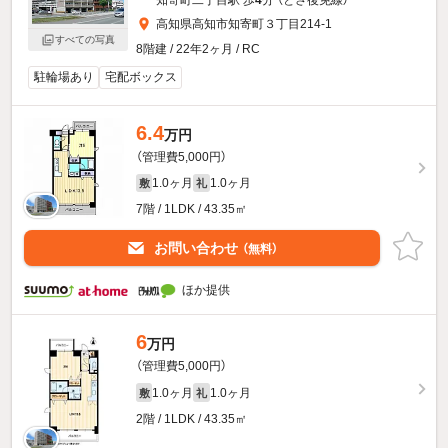
高知県高知市知寄町３丁目214-1
すべての写真
8階建 / 22年2ヶ月 / RC
駐輪場あり
宅配ボックス
6.4
万円
（管理費5,000円）
1.0ヶ月
1.0ヶ月
敷
礼
7階 / 1LDK / 43.35㎡
お問い合わせ
（無料）
ほか提供
6
万円
（管理費5,000円）
1.0ヶ月
1.0ヶ月
敷
礼
2階 / 1LDK / 43.35㎡