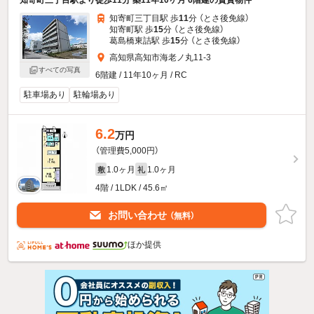
知寄町三丁目駅より徒歩11分 築11年10ヶ月 6階建の賃貸物件
知寄町三丁目駅 歩
11
分 （とさ後免線）
知寄町駅 歩
15
分 （とさ後免線）
葛島橋東詰駅 歩
15
分 （とさ後免線）
高知県高知市海老ノ丸11-3
すべての写真
6階建 / 11年10ヶ月 / RC
駐車場あり
駐輪場あり
6.2
万円
（管理費5,000円）
1.0ヶ月
1.0ヶ月
敷
礼
4階 / 1LDK / 45.6㎡
お問い合わせ
（無料）
ほか提供