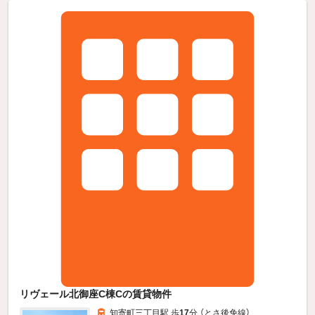
リヴェール北御座C棟Cの賃貸物件
知寄町三丁目駅 歩
17
分 （とさ後免線）