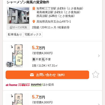
シャーメゾン南風の賃貸物件
知寄町三丁目駅 歩
23
分 （とさ後免線）
葛島橋東詰駅 歩
21
分 （とさ後免線）
西高須駅 歩
25
分 （とさ後免線）
高知県高知市五台山4973-1
2階建 / 20年11ヶ月 / 軽量鉄骨
すべての写真
駐車場あり
宅配ボックス
5.3
万円
（管理費4,000円）
不要
不要
敷
礼
1階 / 1LDK / 47.31㎡
お問い合わせ
（無料）
ほか提供
5.7
万円
（管理費4,000円）