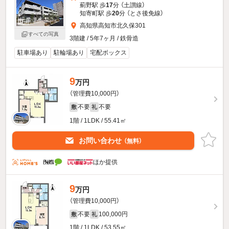
薊野駅 歩
17
分 （土讃線）
知寄町駅 歩
20
分 （とさ後免線）
高知県高知市北久保301
すべての写真
3階建 / 5年7ヶ月 / 鉄骨造
駐車場あり
駐輪場あり
宅配ボックス
9
万円
（管理費10,000円）
不要
不要
敷
礼
1階 / 1LDK / 55.41㎡
お問い合わせ
（無料）
ほか提供
9
万円
（管理費10,000円）
不要
100,000円
敷
礼
1階 / 1LDK / 53.55㎡