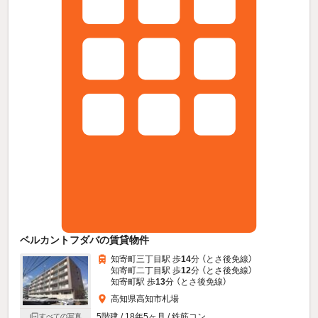
ベルカントフダバの賃貸物件
知寄町三丁目駅 歩
14
分 （とさ後免線）
知寄町二丁目駅 歩
12
分 （とさ後免線）
知寄町駅 歩
13
分 （とさ後免線）
高知県高知市札場
5階建 / 18年5ヶ月 / 鉄筋コン
すべての写真