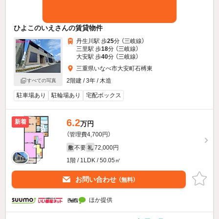
ひよこのいえさんの賃貸物件
丹生川駅 歩
25
分 （三岐線）
三里駅 歩
18
分 （三岐線）
大安駅 歩
40
分 （三岐線）
三重県いなべ市大安町石榑東
2階建 / 3年 / 木造
すべての写真
駐車場あり
駐輪場あり
宅配ボックス
6.2
新着
万円
（管理費4,700円）
不要
72,000円
敷
礼
1階 / 1LDK / 50.05㎡
お問い合わせ
（無料）
ほか提供