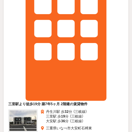
三里駅より徒歩19分 築7年5ヶ月 2階建の賃貸物件
丹生川駅 歩
32
分 （三岐線）
三里駅 歩
19
分 （三岐線）
大安駅 歩
36
分 （三岐線）
三重県いなべ市大安町石榑東