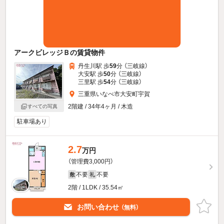
アークビレッジＢの賃貸物件
丹生川駅 歩
59
分 （三岐線）
大安駅 歩
50
分 （三岐線）
三里駅 歩
54
分 （三岐線）
三重県いなべ市大安町宇賀
2階建 / 34年4ヶ月 / 木造
すべての写真
駐車場あり
2.7
万円
（管理費3,000円）
不要
不要
敷
礼
2階 / 1LDK / 35.54㎡
お問い合わせ
（無料）