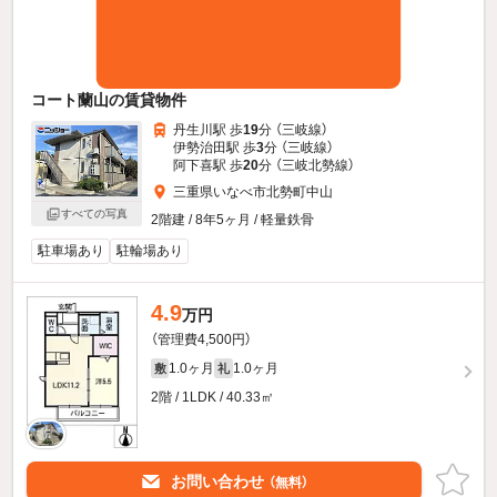
コート蘭山の賃貸物件
丹生川駅 歩
19
分 （三岐線）
伊勢治田駅 歩
3
分 （三岐線）
阿下喜駅 歩
20
分 （三岐北勢線）
三重県いなべ市北勢町中山
すべての写真
2階建 / 8年5ヶ月 / 軽量鉄骨
駐車場あり
駐輪場あり
4.9
万円
（管理費4,500円）
1.0ヶ月
1.0ヶ月
敷
礼
2階 / 1LDK / 40.33㎡
お問い合わせ
（無料）