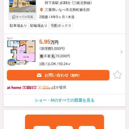
阿下喜駅 歩
33
分 （三岐北勢線）
三重県いなべ市北勢町麻生田
2階建 / 4年5ヶ月 / 木造
すべての写真
駐車場あり
駐輪場あり
宅配ボックス
5.95
万円
（管理費5,000円）
不要
70,000円
敷
礼
1階 / 1LDK / 50.24㎡
お問い合わせ
（無料）
ほか提供
ショー・Mのすべての部屋を見る