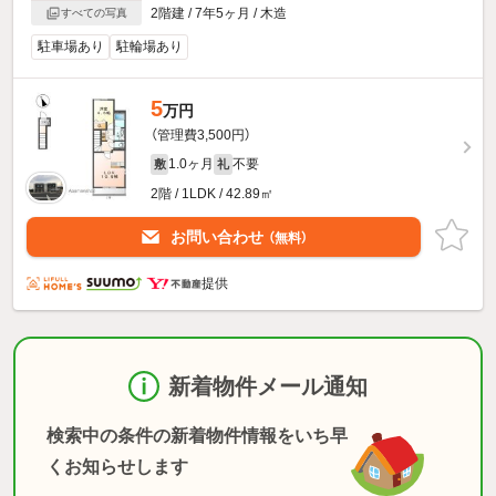
2階建 / 7年5ヶ月 / 木造
すべての写真
駐車場あり
駐輪場あり
5
万円
（管理費3,500円）
1.0ヶ月
不要
敷
礼
2階 / 1LDK / 42.89㎡
お問い合わせ
（無料）
提供
新着物件メール通知
検索中の条件の新着物件情報をいち早
くお知らせします