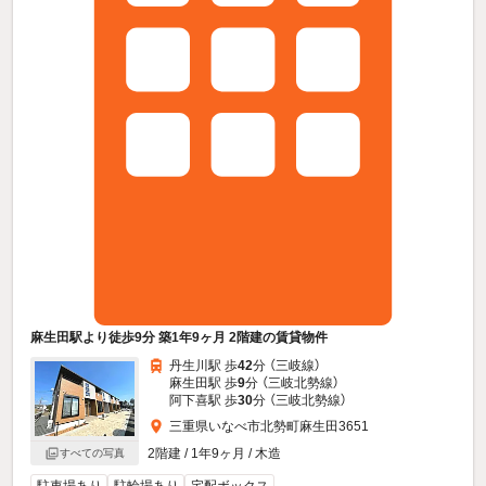
麻生田駅より徒歩9分 築1年9ヶ月 2階建の賃貸物件
丹生川駅 歩
42
分 （三岐線）
麻生田駅 歩
9
分 （三岐北勢線）
阿下喜駅 歩
30
分 （三岐北勢線）
三重県いなべ市北勢町麻生田3651
2階建 / 1年9ヶ月 / 木造
すべての写真