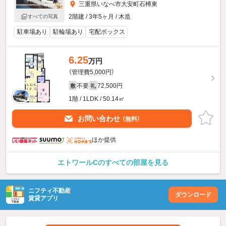
三重県いなべ市大安町石榑東
2階建 / 3年5ヶ月 / 木造
すべての写真
駐車場あり
駐輪場あり
宅配ボックス
6.25
万円
（管理費5,000円）
不要
72,500円
敷
礼
1階 / 1LDK / 50.14㎡
お問い合わせ
（無料）
ほか提供
エトワールCのすべての部屋を見る
ニフティ不動産
ダウンロード
賃貸アプリ