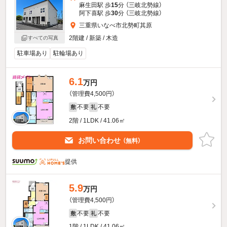
麻生田駅 歩
15
分 （三岐北勢線）
阿下喜駅 歩
30
分 （三岐北勢線）
三重県いなべ市北勢町其原
2階建 / 新築 / 木造
すべての写真
駐車場あり
駐輪場あり
6.1
万円
（管理費4,500円）
不要
不要
敷
礼
2階 / 1LDK / 41.06㎡
お問い合わせ
（無料）
提供
5.9
万円
（管理費4,500円）
不要
不要
敷
礼
1階 / 1LDK / 41.06㎡