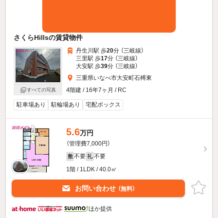
さくらHillsの賃貸物件
丹生川駅 歩
20
分 （三岐線）
三里駅 歩
17
分 （三岐線）
大安駅 歩
39
分 （三岐線）
三重県いなべ市大安町石榑東
4階建 / 16年7ヶ月 / RC
すべての写真
駐車場あり
駐輪場あり
宅配ボックス
5.6
万円
（管理費7,000円）
不要
不要
敷
礼
1階 / 1LDK / 40.0㎡
お問い合わせ
（無料）
ほか提供