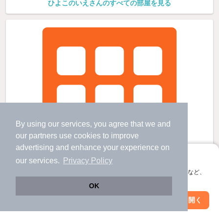
ひよこのいえさんのすべての部屋を見る
By using our services, you agree that we and
our
partners
use cookies to improve
advertising and enhance your experience on
アプリに切り替えて、サクサクお部屋探し
our services.
Privacy Policy
会員登録なしですぐ使える。マップ検索やお気に入り保存など、
アプリ限定の便利な機能が使えます！
OK
Web版で続行
アプリを開く
駅・沿線を変更
絞り込み条件を変更