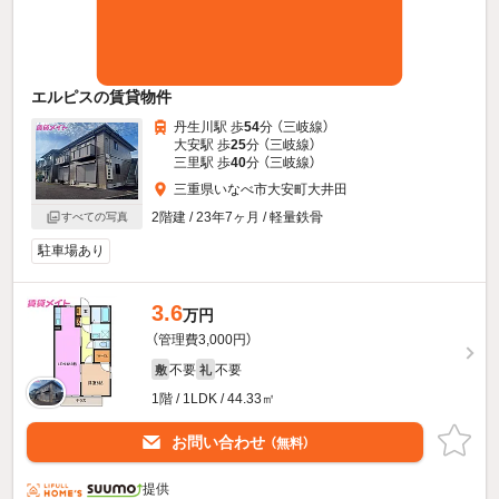
エルピスの賃貸物件
丹生川駅 歩
54
分 （三岐線）
大安駅 歩
25
分 （三岐線）
三里駅 歩
40
分 （三岐線）
三重県いなべ市大安町大井田
2階建 / 23年7ヶ月 / 軽量鉄骨
すべての写真
駐車場あり
3.6
万円
（管理費3,000円）
不要
不要
敷
礼
1階 / 1LDK / 44.33㎡
お問い合わせ
（無料）
提供