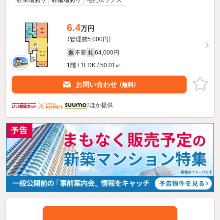
駐車場あり
駐輪場あり
宅配ボックス
6.4
万円
（管理費5,000円）
不要
64,000円
敷
礼
1階 / 1LDK / 50.01㎡
お問い合わせ
（無料）
ほか提供