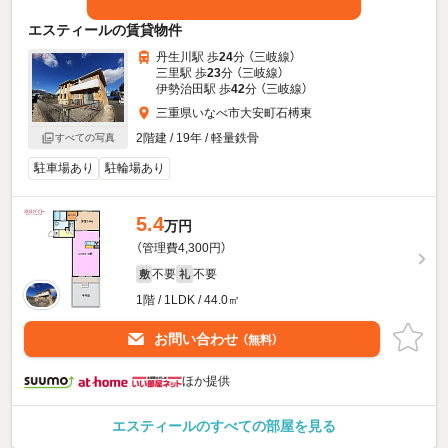
エスティールの賃貸物件
丹生川駅 歩
24
分 （三岐線）
三里駅 歩
23
分 （三岐線）
伊勢治田駅 歩
42
分 （三岐線）
三重県いなべ市大安町石榑東
2階建 / 19年 / 軽量鉄骨
すべての写真
駐車場あり
駐輪場あり
5.4
万円
（管理費4,300円）
不要
不要
敷
礼
1階 / 1LDK / 44.0㎡
お問い合わせ
（無料）
ほか提供
エスティールのすべての部屋を見る