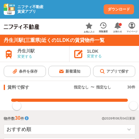
ニフティ不動産
ダウンロード
賃貸アプリ
お知らせ
閲覧履歴
マイページ
お気に入り
丹生川駅(三重県)近くの1LDKの賃貸物件一覧
丹生川駅
1LDK
変更する
変更する
条件を保存
新着通知
アプリで探す
賃料で探す
指定なし
〜
指定なし
30
件
指定した賃料で絞り込む
30
物件数
件
2026年08月04日
更新