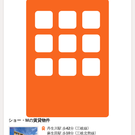
ショー・Mの賃貸物件
丹生川駅 歩
42
分 （三岐線）
麻生田駅 歩
10
分 （三岐北勢線）