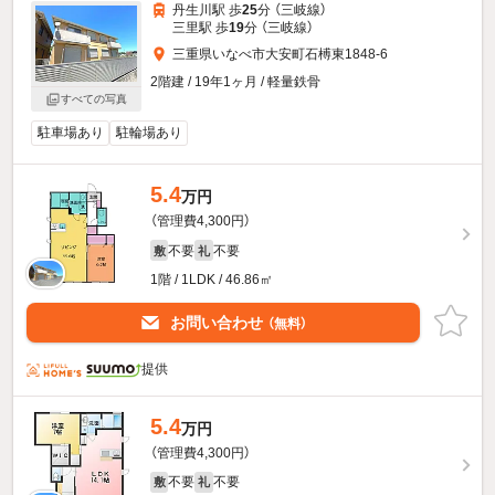
丹生川駅 歩
25
分 （三岐線）
三里駅 歩
19
分 （三岐線）
三重県いなべ市大安町石榑東1848-6
2階建 / 19年1ヶ月 / 軽量鉄骨
すべての写真
駐車場あり
駐輪場あり
5.4
万円
（管理費4,300円）
不要
不要
敷
礼
1階 / 1LDK / 46.86㎡
お問い合わせ
（無料）
提供
5.4
万円
（管理費4,300円）
不要
不要
敷
礼