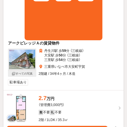
アークビレッジＡの賃貸物件
丹生川駅 歩
59
分 （三岐線）
大安駅 歩
50
分 （三岐線）
三里駅 歩
54
分 （三岐線）
三重県いなべ市大安町宇賀
2階建 / 34年4ヶ月 / 木造
すべての写真
駐車場あり
2.7
万円
（管理費3,000円）
不要
不要
敷
礼
2階 / 1LDK / 35.3㎡