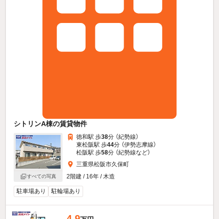
シトリンA棟の賃貸物件
徳和駅 歩
38
分 （紀勢線）
東松阪駅 歩
44
分 （伊勢志摩線）
松阪駅 歩
58
分 （紀勢線
など
）
三重県松阪市久保町
2階建 / 16年 / 木造
すべての写真
駐車場あり
駐輪場あり
4.9