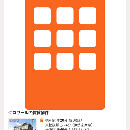
グロワールの賃貸物件
徳和駅 歩
20
分 （紀勢線）
東松阪駅 歩
24
分 （伊勢志摩線）
松阪駅 歩
40
分 （紀勢線
など
）