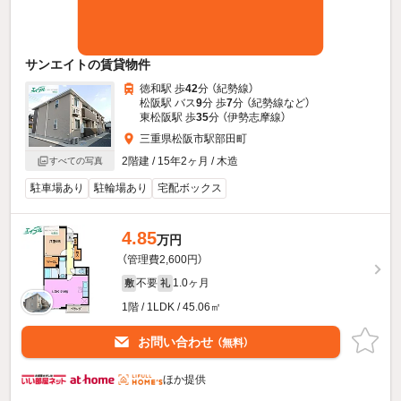
サンエイトの賃貸物件
徳和駅 歩
42
分 （紀勢線）
松阪駅 バス
9
分 歩
7
分 （紀勢線
など
）
東松阪駅 歩
35
分 （伊勢志摩線）
三重県松阪市駅部田町
2階建 / 15年2ヶ月 / 木造
すべての写真
駐車場あり
駐輪場あり
宅配ボックス
4.85
万円
（管理費2,600円）
不要
1.0ヶ月
敷
礼
1階 / 1LDK / 45.06㎡
お問い合わせ
（無料）
ほか提供