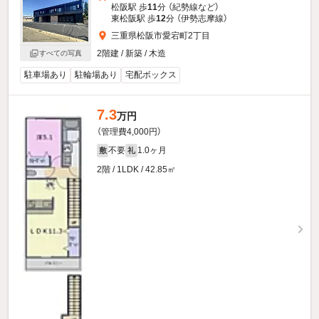
松阪駅 歩
11
分 （紀勢線
など
）
東松阪駅 歩
12
分 （伊勢志摩線）
三重県松阪市愛宕町2丁目
2階建 / 新築 / 木造
すべての写真
駐車場あり
駐輪場あり
宅配ボックス
7.3
万円
（管理費4,000円）
不要
1.0ヶ月
敷
礼
2階 / 1LDK / 42.85㎡