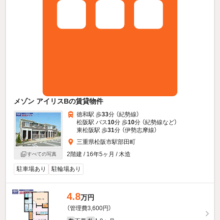
メゾン アイリスBの賃貸物件
徳和駅 歩
33
分 （紀勢線）
松阪駅 バス
10
分 歩
10
分 （紀勢線
など
）
東松阪駅 歩
31
分 （伊勢志摩線）
三重県松阪市駅部田町
2階建 / 16年5ヶ月 / 木造
すべての写真
駐車場あり
駐輪場あり
4.8
万円
（管理費3,600円）