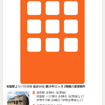
松阪駅よりバス10分 徒歩16分 築16年11ヶ月 2階建の賃貸物件
徳和駅 歩
34
分 （紀勢線）
松阪駅 バス
10
分 歩
16
分 （紀勢線
など
）
伊勢中川駅 歩
42
分 （伊勢志摩線
など
）