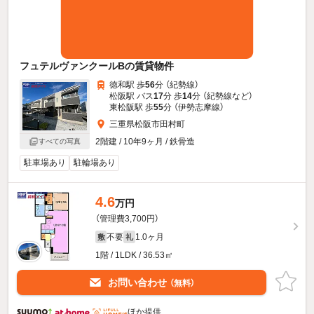
フュテルヴァンクールBの賃貸物件
徳和駅 歩
56
分 （紀勢線）
松阪駅 バス
17
分 歩
14
分 （紀勢線
など
）
東松阪駅 歩
55
分 （伊勢志摩線）
三重県松阪市田村町
2階建 / 10年9ヶ月 / 鉄骨造
すべての写真
駐車場あり
駐輪場あり
4.6
万円
（管理費3,700円）
不要
1.0ヶ月
敷
礼
1階 / 1LDK / 36.53㎡
お問い合わせ
（無料）
ほか提供