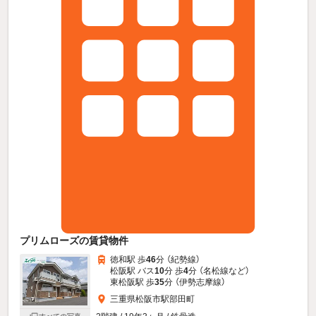
プリムローズの賃貸物件
徳和駅 歩
46
分 （紀勢線）
松阪駅 バス
10
分 歩
4
分 （名松線
など
）
東松阪駅 歩
35
分 （伊勢志摩線）
三重県松阪市駅部田町