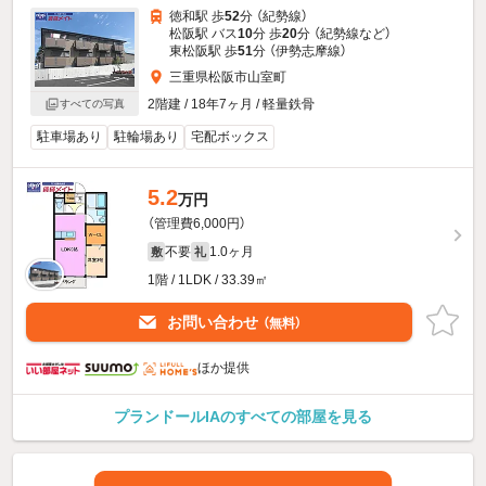
徳和駅 歩
52
分 （紀勢線）
松阪駅 バス
10
分 歩
20
分 （紀勢線
など
）
東松阪駅 歩
51
分 （伊勢志摩線）
三重県松阪市山室町
2階建 / 18年7ヶ月 / 軽量鉄骨
すべての写真
駐車場あり
駐輪場あり
宅配ボックス
5.2
万円
（管理費6,000円）
不要
1.0ヶ月
敷
礼
1階 / 1LDK / 33.39㎡
お問い合わせ
（無料）
ほか提供
プランドールIAのすべての部屋を見る