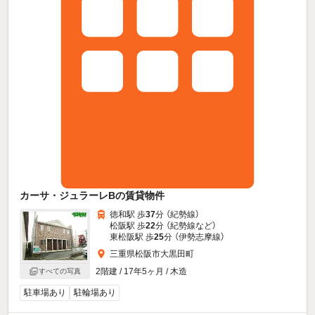
カーサ・ジュラーレBの賃貸物件
徳和駅 歩
37
分 （紀勢線）
松阪駅 歩
22
分 （紀勢線
など
）
東松阪駅 歩
25
分 （伊勢志摩線）
三重県松阪市大黒田町
2階建 / 17年5ヶ月 / 木造
すべての写真
駐車場あり
駐輪場あり