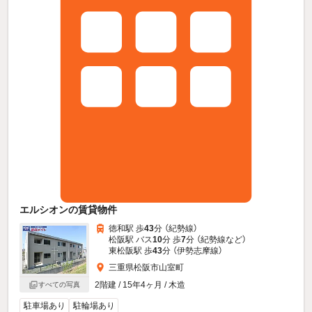
エルシオンの賃貸物件
徳和駅 歩
43
分 （紀勢線）
松阪駅 バス
10
分 歩
7
分 （紀勢線
など
）
東松阪駅 歩
43
分 （伊勢志摩線）
三重県松阪市山室町
2階建 / 15年4ヶ月 / 木造
すべての写真
駐車場あり
駐輪場あり