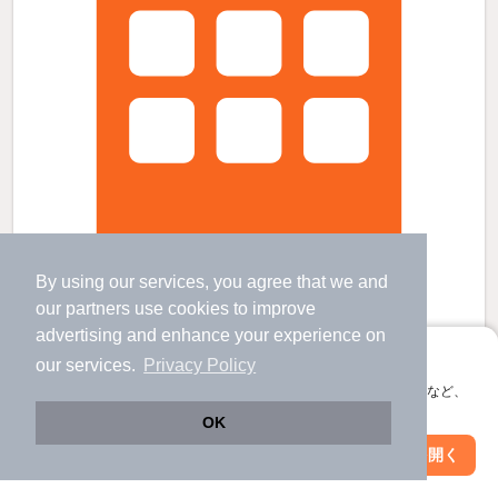
By using our services, you agree that we and
our
partners
use cookies to improve
アップルンの賃貸物件
advertising and enhance your experience on
徳和駅 歩
32
分 （紀勢線）
アプリに切り替えて、サクサクお部屋探し
our services.
Privacy Policy
東松阪駅 歩
35
分 （伊勢志摩線）
会員登録なしですぐ使える。マップ検索やお気に入り保存など、
松阪駅 歩
48
分 （紀勢線
など
）
アプリ限定の便利な機能が使えます！
三重県松阪市久保町
OK
2階建 / 19年4ヶ月 / 木造
すべての写真
Web版で続行
アプリを開く
駅・沿線を変更
絞り込み条件を変更
駐車場あり