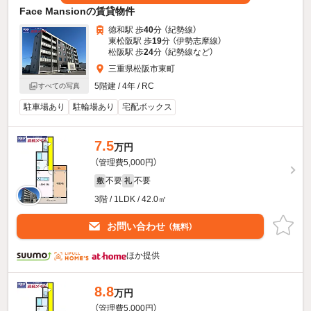
Face Mansionの賃貸物件
徳和駅 歩
40
分 （紀勢線）
東松阪駅 歩
19
分 （伊勢志摩線）
松阪駅 歩
24
分 （紀勢線
など
）
三重県松阪市東町
5階建 / 4年 / RC
すべての写真
駐車場あり
駐輪場あり
宅配ボックス
7.5
万円
（管理費5,000円）
不要
不要
敷
礼
3階 / 1LDK / 42.0㎡
お問い合わせ
（無料）
ほか提供
8.8
万円
（管理費5,000円）