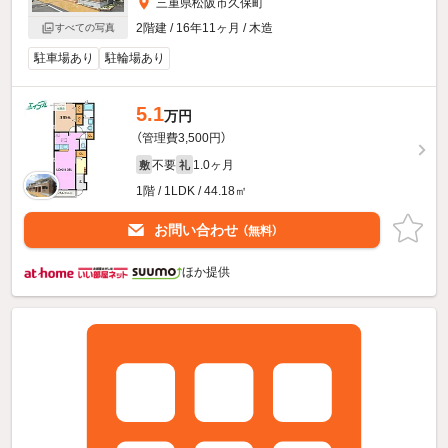
三重県松阪市久保町
2階建 / 16年11ヶ月 / 木造
すべての写真
駐車場あり
駐輪場あり
5.1
万円
（管理費3,500円）
不要
1.0ヶ月
敷
礼
1階 / 1LDK / 44.18㎡
お問い合わせ
（無料）
ほか提供