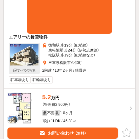
エアリーの賃貸物件
徳和駅 歩
19
分 （紀勢線）
東松阪駅 歩
24
分 （伊勢志摩線）
松阪駅 歩
39
分 （紀勢線
など
）
三重県松阪市久保町
2階建 / 13年2ヶ月 / 鉄骨造
すべての写真
駐車場あり
駐輪場あり
5.2
万円
（管理費2,900円）
不要
1.0ヶ月
敷
礼
1階 / 1LDK / 45.31㎡
お問い合わせ
（無料）