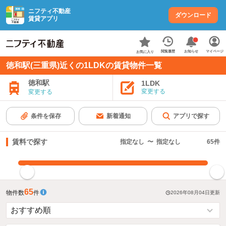
ニフティ不動産
ダウンロード
賃貸アプリ
お知らせ
閲覧履歴
マイページ
お気に入り
徳和駅(三重県)近くの1LDKの賃貸物件一覧
徳和駅
1LDK
変更する
変更する
条件を保存
新着通知
アプリで探す
賃料で探す
指定なし
〜
指定なし
65
件
指定した賃料で絞り込む
65
物件数
件
2026年08月04日
更新