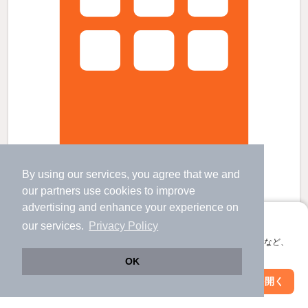
AFCレジデンス・XIIの賃貸物件
By using our services, you agree that we and
our
partners
use cookies to improve
新清水駅 バス
19
分 歩
7
分 （静鉄）
清水駅 バス
22
分 歩
7
分 （東海道線）
advertising and enhance your experience on
静岡県静岡市清水区三保松原町
アプリに切り替えて、サクサクお部屋探し
our services.
Privacy Policy
2階建 / 4年6ヶ月 / その他
会員登録なしですぐ使える。マップ検索やお気に入り保存など、
すべての写真
アプリ限定の便利な機能が使えます！
OK
駐車場あり
駐輪場あり
宅配ボックス
Web版で続行
アプリを開く
市区町村を変更
絞り込み条件を変更
6.15
万円