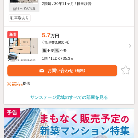
2階建 / 30年11ヶ月 / 軽量鉄骨
すべての写真
駐車場あり
5.7
新着
万円
（管理費3,900円）
不要
不要
敷
礼
1階 / 1LDK / 35.3㎡
お問い合わせ
（無料）
提供
サンステージ元城のすべての部屋を見る