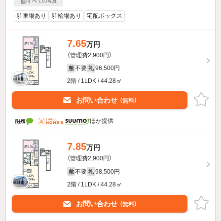
すべての写真
駐車場あり
駐輪場あり
宅配ボックス
7.65
万円
（管理費2,900円）
不要
96,500円
敷
礼
2階 / 1LDK / 44.28㎡
お問い合わせ
（無料）
ほか提供
7.85
万円
（管理費2,900円）
不要
98,500円
敷
礼
2階 / 1LDK / 44.28㎡
お問い合わせ
（無料）