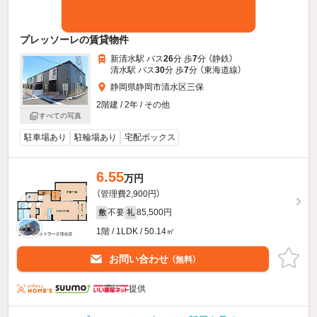
プレッソーレの賃貸物件
新清水駅 バス
26
分 歩
7
分 （静鉄）
清水駅 バス
30
分 歩
7
分 （東海道線）
静岡県静岡市清水区三保
2階建 / 2年 / その他
すべての写真
駐車場あり
駐輪場あり
宅配ボックス
6.55
万円
（管理費2,900円）
不要
85,500円
敷
礼
1階 / 1LDK / 50.14㎡
お問い合わせ
（無料）
提供