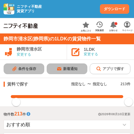
ニフティ不動産
ダウンロード
賃貸アプリ
お知らせ
閲覧履歴
マイページ
お気に入り
静岡市清水区(静岡県)の1LDKの賃貸物件一覧
静岡市清水区
1LDK
変更する
変更する
条件を保存
新着通知
アプリで探す
賃料で探す
指定なし
〜
指定なし
213
件
指定した賃料で絞り込む
213
物件数
件
2026年08月10日
更新