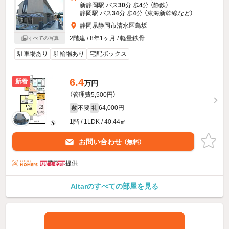
新静岡駅 バス
30
分 歩
4
分 （静鉄）
静岡駅 バス
34
分 歩
4
分 （東海新幹線
など
）
静岡県静岡市清水区鳥坂
2階建 / 8年1ヶ月 / 軽量鉄骨
すべての写真
駐車場あり
駐輪場あり
宅配ボックス
6.4
新着
万円
（管理費5,500円）
不要
64,000円
敷
礼
1階 / 1LDK / 40.44㎡
お問い合わせ
（無料）
提供
Altarのすべての部屋を見る