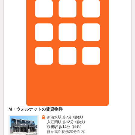
M・ウォルナットの賃貸物件
新清水駅 歩
7
分 （静鉄）
入江岡駅 歩
12
分 （静鉄）
桜橋駅 歩
14
分 （静鉄）
ほか1駅（徒歩20分圏内）