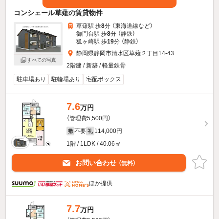
コンシェール草薙の賃貸物件
草薙駅 歩
8
分 （東海道線
など
）
御門台駅 歩
8
分 （静鉄）
狐ヶ崎駅 歩
19
分 （静鉄）
静岡県静岡市清水区草薙２丁目14-43
すべての写真
2階建 / 新築 / 軽量鉄骨
駐車場あり
駐輪場あり
宅配ボックス
7.6
万円
（管理費5,500円）
不要
114,000円
敷
礼
1階 / 1LDK / 40.06㎡
お問い合わせ
（無料）
ほか提供
7.7
万円