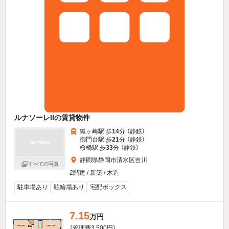
ルナソーレIIの賃貸物件
狐ヶ崎駅 歩
14
分 （静鉄）
御門台駅 歩
21
分 （静鉄）
桜橋駅 歩
33
分 （静鉄）
静岡県静岡市清水区吉川
すべての写真
2階建 / 新築 / 木造
駐車場あり
駐輪場あり
宅配ボックス
7.15
万円
（管理費3,500円）