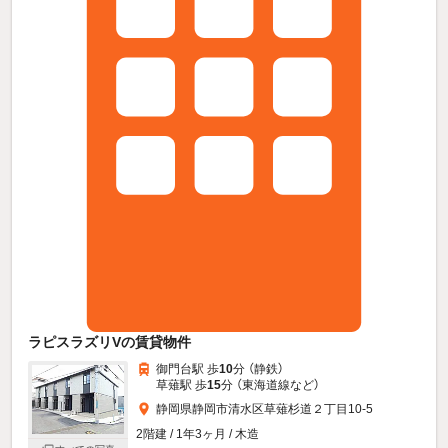
ラピスラズリVの賃貸物件
御門台駅 歩
10
分 （静鉄）
草薙駅 歩
15
分 （東海道線
など
）
静岡県静岡市清水区草薙杉道２丁目10-5
2階建 / 1年3ヶ月 / 木造