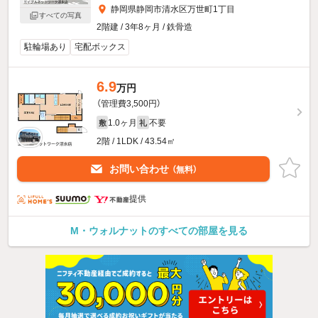
静岡県静岡市清水区万世町1丁目
すべての写真
2階建 / 3年8ヶ月 / 鉄骨造
駐輪場あり
宅配ボックス
6.9
万円
（管理費3,500円）
1.0ヶ月
不要
敷
礼
2階 / 1LDK / 43.54㎡
お問い合わせ
（無料）
提供
M・ウォルナットのすべての部屋を見る