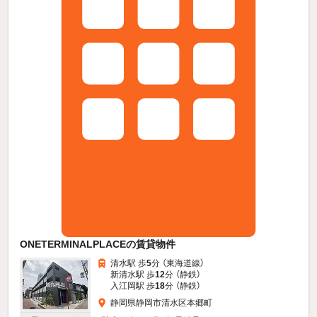
ONETERMINALPLACEの賃貸物件
清水駅 歩
5
分 （東海道線）
新清水駅 歩
12
分 （静鉄）
入江岡駅 歩
18
分 （静鉄）
静岡県静岡市清水区本郷町