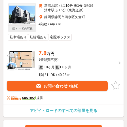
新清水駅 バス
10
分 歩
1
分 （静鉄）
清水駅 歩
15
分 （東海道線）
静岡県静岡市清水区矢倉町
4階建 / 4年 / RC
すべての写真
駐車場あり
駐輪場あり
宅配ボックス
7.8
万円
（管理費不要）
1.0ヶ月
1.0ヶ月
敷
礼
1階 / 1LDK / 40.28㎡
お問い合わせ
（無料）
提供
アビイ・ロードのすべての部屋を見る