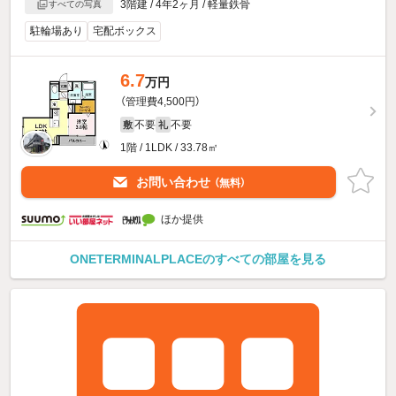
3階建 / 4年2ヶ月 / 軽量鉄骨
すべての写真
駐輪場あり
宅配ボックス
6.7
万円
（管理費4,500円）
不要
不要
敷
礼
1階 / 1LDK / 33.78㎡
お問い合わせ
（無料）
ほか提供
ONETERMINALPLACEのすべての部屋を見る