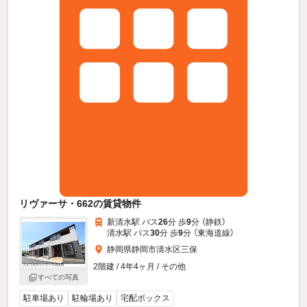
リヴァーサ・662の賃貸物件
新清水駅 バス
26
分 歩
9
分 （静鉄）
清水駅 バス
30
分 歩
9
分 （東海道線）
静岡県静岡市清水区三保
2階建 / 4年4ヶ月 / その他
すべての写真
駐車場あり
駐輪場あり
宅配ボックス