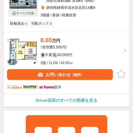
県総合運動場駅 歩
19
分 （静鉄）
静岡県静岡市清水区谷田14番9
すべての写真
3階建 / 新築 / 軽量鉄骨
駐輪場あり
宅配ボックス
8.65
万円
（管理費5,500円）
不要
40,000円
敷
礼
2階 / 1LDK / 42.83㎡
お問い合わせ
（無料）
提供
Drivet谷田のすべての部屋を見る