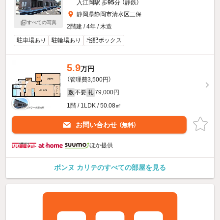
入江岡駅 歩
95
分 （静鉄）
静岡県静岡市清水区三保
すべての写真
2階建 / 4年 / 木造
駐車場あり
駐輪場あり
宅配ボックス
5.9
万円
（管理費3,500円）
不要
79,000円
敷
礼
1階 / 1LDK / 50.08㎡
お問い合わせ
（無料）
ほか提供
ボンヌ カリテのすべての部屋を見る