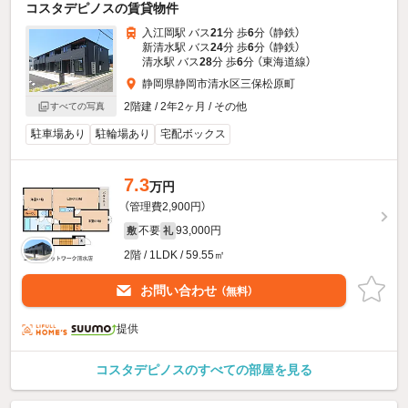
コスタデピノスの賃貸物件
入江岡駅 バス
21
分 歩
6
分 （静鉄）
新清水駅 バス
24
分 歩
6
分 （静鉄）
清水駅 バス
28
分 歩
6
分 （東海道線）
静岡県静岡市清水区三保松原町
2階建 / 2年2ヶ月 / その他
すべての写真
駐車場あり
駐輪場あり
宅配ボックス
7.3
万円
（管理費2,900円）
不要
93,000円
敷
礼
2階 / 1LDK / 59.55㎡
お問い合わせ
（無料）
提供
コスタデピノスのすべての部屋を見る