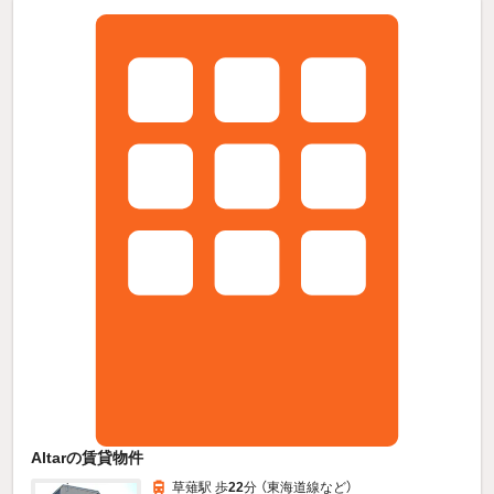
Altarの賃貸物件
草薙駅 歩
22
分 （東海道線
など
）