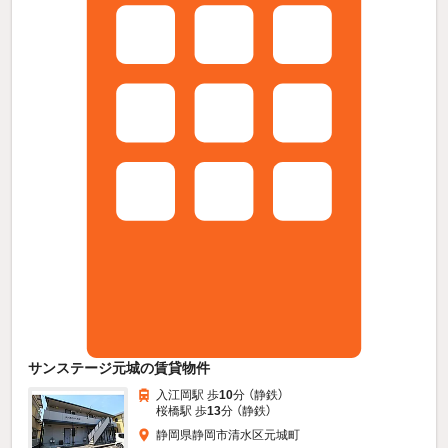
サンステージ元城の賃貸物件
入江岡駅 歩
10
分 （静鉄）
桜橋駅 歩
13
分 （静鉄）
静岡県静岡市清水区元城町