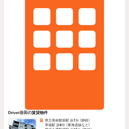
Drivet谷田の賃貸物件
県立美術館前駅 歩
7
分 （静鉄）
草薙駅 歩
8
分 （東海道線
など
）