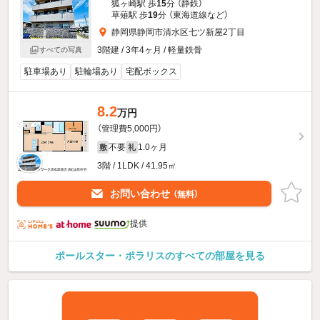
狐ヶ崎駅 歩
15
分 （静鉄）
草薙駅 歩
19
分 （東海道線
など
）
静岡県静岡市清水区七ツ新屋2丁目
3階建 / 3年4ヶ月 / 軽量鉄骨
すべての写真
駐車場あり
駐輪場あり
宅配ボックス
8.2
万円
（管理費5,000円）
不要
1.0ヶ月
敷
礼
3階 / 1LDK / 41.95㎡
お問い合わせ
（無料）
提供
ポールスター・ポラリスのすべての部屋を見る