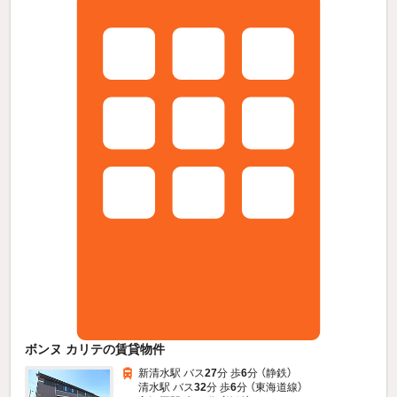
ボンヌ カリテの賃貸物件
新清水駅 バス
27
分 歩
6
分 （静鉄）
清水駅 バス
32
分 歩
6
分 （東海道線）