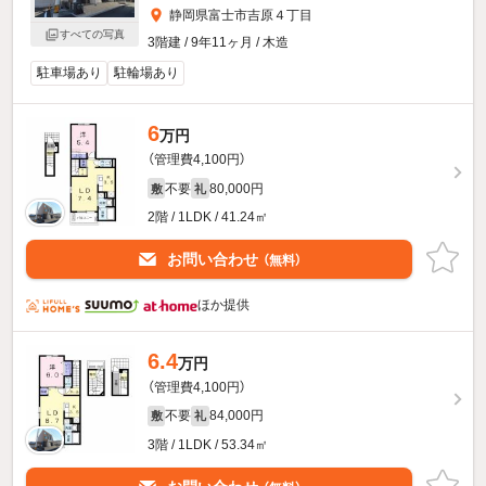
静岡県富士市吉原４丁目
すべての写真
3階建 / 9年11ヶ月 / 木造
駐車場あり
駐輪場あり
6
万円
（管理費4,100円）
不要
80,000円
敷
礼
2階 / 1LDK / 41.24㎡
お問い合わせ
（無料）
ほか提供
6.4
万円
（管理費4,100円）
不要
84,000円
敷
礼
3階 / 1LDK / 53.34㎡