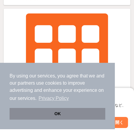
By using our services, you agree that we and
our
partners
use cookies to improve
advertising and enhance your experience on
アプリに切り替えて、サクサクお部屋探し
our services.
Privacy Policy
会員登録なしですぐ使える。マップ検索やお気に入り保存など、
アプリ限定の便利な機能が使えます！
OK
Web版で続行
アプリを開く
駅・沿線を変更
絞り込み条件を変更
ショコラの賃貸物件