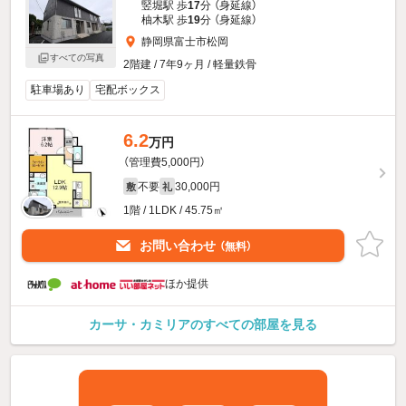
竪堀駅 歩
17
分 （身延線）
柚木駅 歩
19
分 （身延線）
静岡県富士市松岡
すべての写真
2階建 / 7年9ヶ月 / 軽量鉄骨
駐車場あり
宅配ボックス
6.2
万円
（管理費5,000円）
不要
30,000円
敷
礼
1階 / 1LDK / 45.75㎡
お問い合わせ
（無料）
ほか提供
カーサ・カミリアのすべての部屋を見る