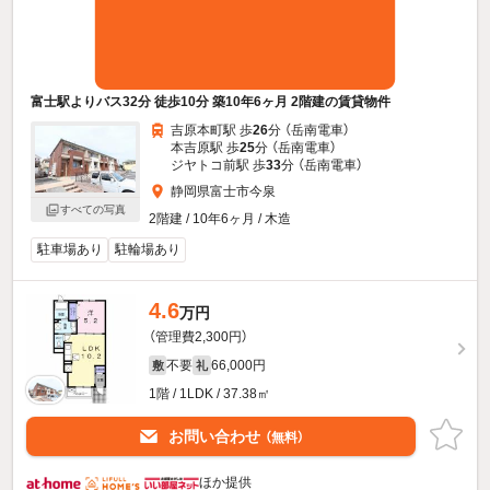
富士駅よりバス32分 徒歩10分 築10年6ヶ月 2階建の賃貸物件
吉原本町駅 歩
26
分 （岳南電車）
本吉原駅 歩
25
分 （岳南電車）
ジヤトコ前駅 歩
33
分 （岳南電車）
静岡県富士市今泉
すべての写真
2階建 / 10年6ヶ月 / 木造
駐車場あり
駐輪場あり
4.6
万円
（管理費2,300円）
不要
66,000円
敷
礼
1階 / 1LDK / 37.38㎡
お問い合わせ
（無料）
ほか提供