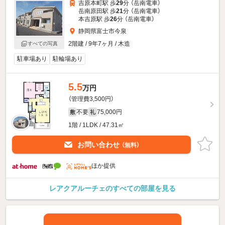
吉原本町駅 歩
29
分 （岳南電車）
岳南原田駅 歩
21
分 （岳南電車）
本吉原駅 歩
26
分 （岳南電車）
静岡県富士市今泉
2階建 / 9年7ヶ月 / 木造
すべての写真
駐車場あり
駐輪場あり
5.5
万円
（管理費3,500円）
不要
75,000円
敷
礼
1階 / 1LDK / 47.31㎡
お問い合わせ
（無料）
ほか提供
レアクアルーチェのすべての部屋を見る