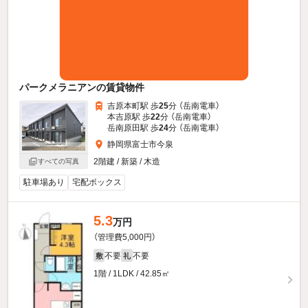
パークメラニアンの賃貸物件
吉原本町駅 歩
25
分 （岳南電車）
本吉原駅 歩
22
分 （岳南電車）
岳南原田駅 歩
24
分 （岳南電車）
静岡県富士市今泉
2階建 / 新築 / 木造
すべての写真
駐車場あり
宅配ボックス
5.3
万円
（管理費5,000円）
不要
不要
敷
礼
1階 / 1LDK / 42.85㎡