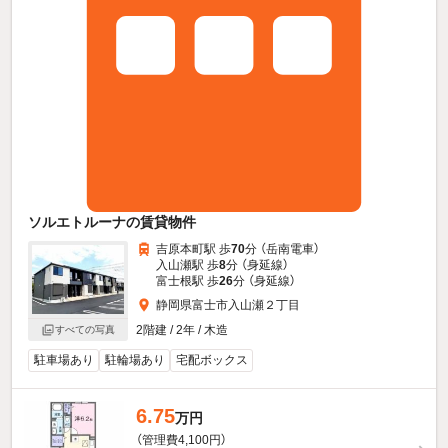
ソルエトルーナの賃貸物件
吉原本町駅 歩
70
分 （岳南電車）
入山瀬駅 歩
8
分 （身延線）
富士根駅 歩
26
分 （身延線）
静岡県富士市入山瀬２丁目
2階建 / 2年 / 木造
すべての写真
駐車場あり
駐輪場あり
宅配ボックス
6.75
万円
（管理費4,100円）