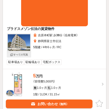
プラドスメゾン伝法の賃貸物件
吉原本町駅 歩
39
分 （岳南電車）
静岡県富士市伝法
5階建 / 4年6ヶ月 / RC
すべての写真
駐車場あり
駐輪場あり
宅配ボックス
5
万円
（管理費5,000円）
1.0ヶ月
1.0ヶ月
敷
礼
1階 / 1LDK / 31.15㎡
お問い合わせ
（無料）