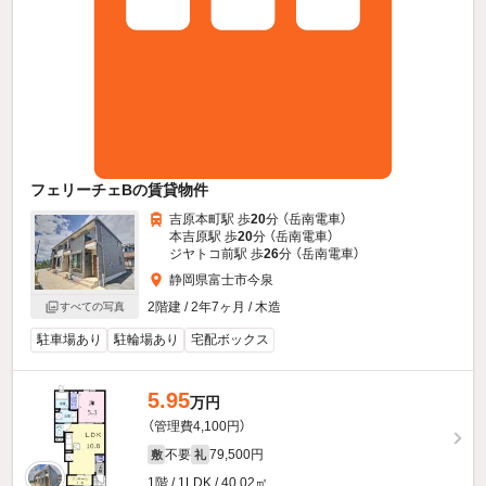
フェリーチェBの賃貸物件
吉原本町駅 歩
20
分 （岳南電車）
本吉原駅 歩
20
分 （岳南電車）
ジヤトコ前駅 歩
26
分 （岳南電車）
静岡県富士市今泉
2階建 / 2年7ヶ月 / 木造
すべての写真
駐車場あり
駐輪場あり
宅配ボックス
5.95
万円
（管理費4,100円）
不要
79,500円
敷
礼
1階 / 1LDK / 40.02㎡