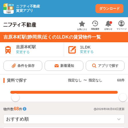
ニフティ不動産
ダウンロード
賃貸アプリ
お知らせ
閲覧履歴
マイページ
お気に入り
吉原本町駅(静岡県)近くの1LDKの賃貸物件一覧
吉原本町駅
1LDK
変更する
変更する
条件を保存
新着通知
アプリで探す
賃料で探す
指定なし
〜
指定なし
68
件
指定した賃料で絞り込む
68
物件数
件
2026年08月03日
更新