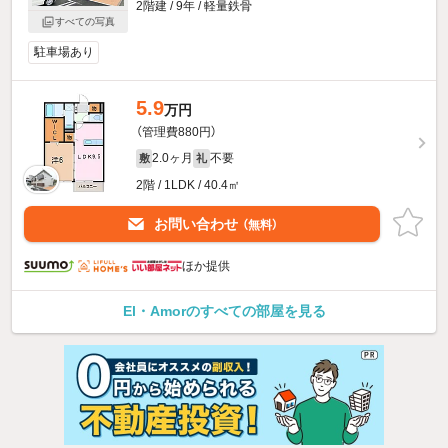
2階建 / 9年 / 軽量鉄骨
すべての写真
駐車場あり
5.9
万円
（管理費880円）
2.0ヶ月
不要
敷
礼
2階 / 1LDK / 40.4㎡
お問い合わせ
（無料）
ほか提供
El・Amorのすべての部屋を見る