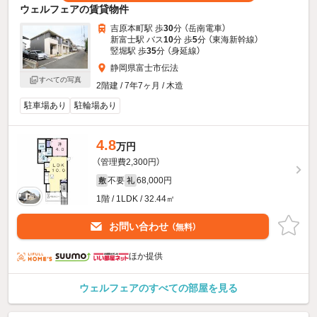
ウェルフェアの賃貸物件
吉原本町駅 歩
30
分 （岳南電車）
新富士駅 バス
10
分 歩
5
分 （東海新幹線）
竪堀駅 歩
35
分 （身延線）
静岡県富士市伝法
すべての写真
2階建 / 7年7ヶ月 / 木造
駐車場あり
駐輪場あり
4.8
万円
（管理費2,300円）
不要
68,000円
敷
礼
1階 / 1LDK / 32.44㎡
お問い合わせ
（無料）
ほか提供
ウェルフェアのすべての部屋を見る