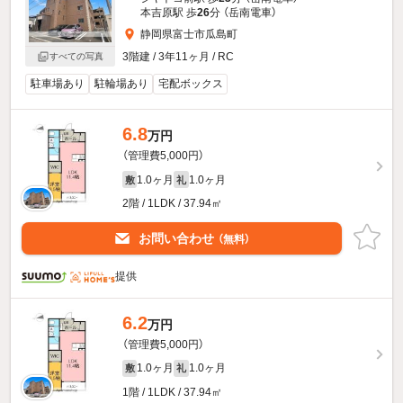
本吉原駅 歩
26
分 （岳南電車）
静岡県富士市瓜島町
3階建 / 3年11ヶ月 / RC
すべての写真
駐車場あり
駐輪場あり
宅配ボックス
6.8
万円
（管理費5,000円）
1.0ヶ月
1.0ヶ月
敷
礼
2階 / 1LDK / 37.94㎡
お問い合わせ
（無料）
提供
6.2
万円
（管理費5,000円）
1.0ヶ月
1.0ヶ月
敷
礼
1階 / 1LDK / 37.94㎡