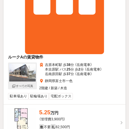
ルークAの賃貸物件
吉原本町駅 歩
38
分 （岳南電車）
本吉原駅 バス
25
分 歩
2
分 （岳南電車）
岳南原田駅 歩
37
分 （岳南電車）
静岡県富士市一色
すべての写真
2階建 / 新築 / 木造
駐車場あり
駐輪場あり
宅配ボックス
5.25
万円
（管理費3,900円）
不要
82,500円
敷
礼