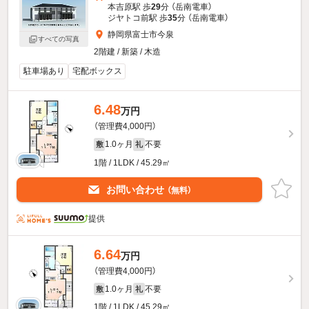
本吉原駅 歩
29
分 （岳南電車）
ジヤトコ前駅 歩
35
分 （岳南電車）
静岡県富士市今泉
すべての写真
2階建 / 新築 / 木造
駐車場あり
宅配ボックス
6.48
万円
（管理費4,000円）
1.0ヶ月
不要
敷
礼
1階 / 1LDK / 45.29㎡
お問い合わせ
（無料）
提供
6.64
万円
（管理費4,000円）
1.0ヶ月
不要
敷
礼
1階 / 1LDK / 45.29㎡