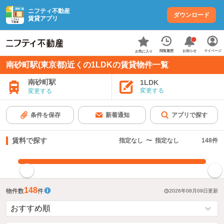
ニフティ不動産
ダウンロード
賃貸アプリ
お知らせ
閲覧履歴
マイページ
お気に入り
南砂町駅(東京都)近くの1LDKの賃貸物件一覧
南砂町駅
1LDK
変更する
変更する
条件を保存
新着通知
アプリで探す
賃料で探す
指定なし
〜
指定なし
148
件
指定した賃料で絞り込む
148
物件数
件
2026年08月09日
更新