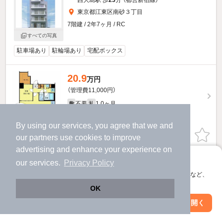
西大島駅 歩
23
分 （都営新宿線）
東京都江東区南砂３丁目
7階建 / 2年7ヶ月 / RC
すべての写真
駐車場あり
駐輪場あり
宅配ボックス
20.9
万円
（管理費11,000円）
不要
1.0ヶ月
敷
礼
5階 / 1LDK / 46.5㎡
By using our services, you agree that we and
物件詳細を見る
our
partners
use cookies to improve
advertising and enhance your experience on
ほか提供
アプリに切り替えて、サクサクお部屋探し
our services.
Privacy Policy
会員登録なしですぐ使える。マップ検索やお気に入り保存など、
20.2
万円
アプリ限定の便利な機能が使えます！
OK
（管理費11,000円）
Web版で続行
アプリを開く
駅・沿線を変更
絞り込み条件を変更
不要
1.0ヶ月
敷
礼
5階 / 1LDK / 44.96㎡