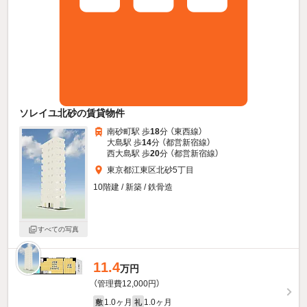
ソレイユ北砂の賃貸物件
南砂町駅 歩
18
分 （東西線）
大島駅 歩
14
分 （都営新宿線）
西大島駅 歩
20
分 （都営新宿線）
東京都江東区北砂5丁目
10階建 / 新築 / 鉄骨造
すべての写真
11.4
万円
（管理費12,000円）
1.0ヶ月
1.0ヶ月
敷
礼