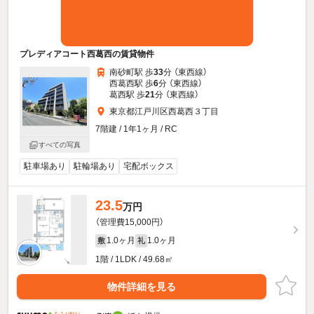
プレディアコート西葛西の賃貸物件
南砂町駅 歩
33
分 （東西線）
西葛西駅 歩
6
分 （東西線）
葛西駅 歩
21
分 （東西線）
東京都江戸川区西葛西３丁目
7階建 / 1年1ヶ月 / RC
すべての写真
駐車場あり
駐輪場あり
宅配ボックス
23.5
万円
（管理費15,000円）
1.0ヶ月
1.0ヶ月
敷
礼
1階 / 1LDK / 49.68㎡
物件詳細を見る