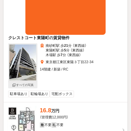
クレストコート東陽町の賃貸物件
南砂町駅 歩
21
分 （東西線）
東陽町駅 歩
5
分 （東西線）
木場駅 歩
7
分 （東西線）
東京都江東区東陽３丁目22-34
14階建 / 新築 / RC
すべての写真
駐車場あり
駐輪場あり
宅配ボックス
16.8
万円
（管理費12,000円）
不要
不要
敷
礼