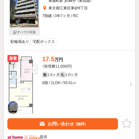
東陽町駅 歩
30
分 （東西線）
東京都江東区東砂8丁目
7階建 / 3年7ヶ月 / RC
すべての写真
駐輪場あり
宅配ボックス
17.5
新着
万円
（管理費11,000円）
1.0ヶ月
1.0ヶ月
敷
礼
6階 / 1LDK / 50.61㎡
お問い合わせ
（無料）
提供