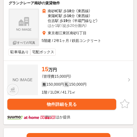
グランクレーア南砂の賃貸物件
南砂町駅 歩
18
分 （東西線）
東陽町駅 歩
16
分 （東西線）
住吉駅 歩
19
分 （半蔵門線
など
）
ほか1駅（徒歩20分圏内）
東京都江東区南砂1丁目
5階建 / 2年1ヶ月 / 鉄筋コンクリート
すべての写真
駐車場あり
宅配ボックス
15
万円
（管理費15,000円）
150,000円
150,000円
敷
礼
1階 / 1LDK / 41.71㎡
物件詳細を見る
ほか提供