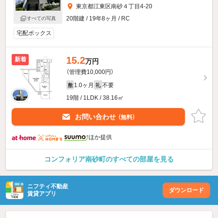
東京都江東区南砂４丁目4-20
20階建 / 19年8ヶ月 / RC
すべての写真
宅配ボックス
15.2
新着
万円
（管理費10,000円）
1.0ヶ月
不要
敷
礼
19階 / 1LDK / 38.16㎡
お問い合わせ
（無料）
ほか提供
コンフォリア南砂町のすべての部屋を見る
ニフティ不動産
ダウンロード
賃貸アプリ