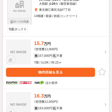
大島駅 歩
20
分 （都営新宿線）
東京都江東区北砂7丁目
14階建 / 新築 / 鉄筋コンクリート
すべての写真
宅配ボックス
15.7
万円
（管理費12,000円）
157,000円
不要
敷
礼
7階 / 1LDK / 36.22㎡
物件詳細を見る
ほか提供
16.3
万円
（管理費12,000円）
163,000円
不要
敷
礼