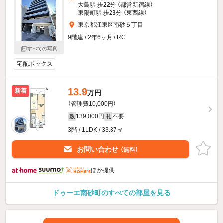
大島駅 歩
22
分 （都営新宿線）
東陽町駅 歩
23
分 （東西線）
東京都江東区南砂５丁目
9階建 / 2年6ヶ月 / RC
すべての写真
宅配ボックス
13.9
新着
万円
（管理費10,000円）
139,000円
不要
敷
礼
3階 / 1LDK / 33.37㎡
お問い合わせ
（無料）
ほか提供
ドゥーエ南砂町のすべての部屋を見る