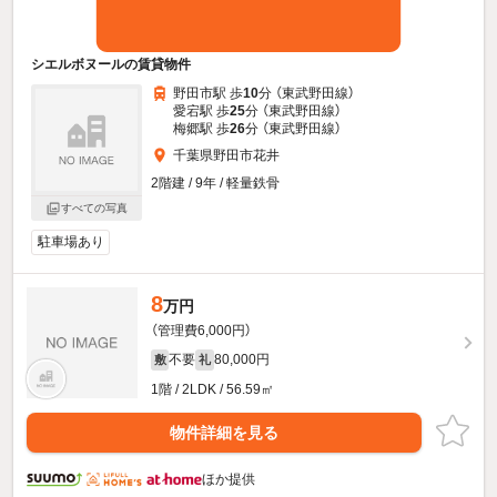
シエルボヌールの賃貸物件
野田市駅 歩
10
分 （東武野田線）
愛宕駅 歩
25
分 （東武野田線）
梅郷駅 歩
26
分 （東武野田線）
千葉県野田市花井
2階建 / 9年 / 軽量鉄骨
すべての写真
駐車場あり
8
万円
（管理費6,000円）
不要
80,000円
敷
礼
1階 / 2LDK / 56.59㎡
物件詳細を見る
ほか提供