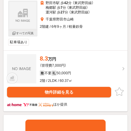
野田市駅 歩
42
分 （東武野田線）
梅郷駅 歩
7
分 （東武野田線）
運河駅 歩
27
分 （東武野田線）
千葉県野田市山崎
2階建 / 6年9ヶ月 / 軽量鉄骨
すべての写真
駐車場あり
8.3
万円
（管理費7,000円）
不要
50,000円
敷
礼
2階 / 2LDK / 60.37㎡
物件詳細を見る
ほか提供