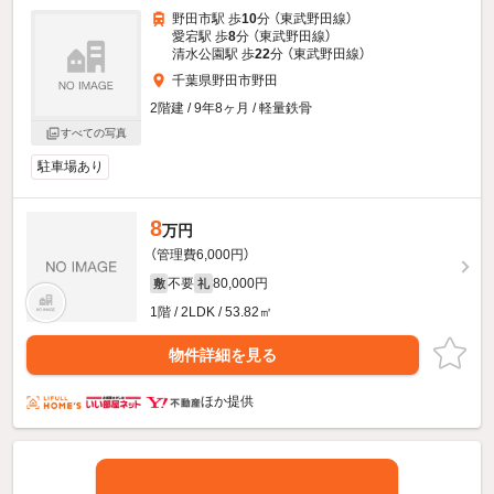
野田市駅 歩
10
分 （東武野田線）
愛宕駅 歩
8
分 （東武野田線）
清水公園駅 歩
22
分 （東武野田線）
千葉県野田市野田
2階建 / 9年8ヶ月 / 軽量鉄骨
すべての写真
駐車場あり
8
万円
（管理費6,000円）
不要
80,000円
敷
礼
1階 / 2LDK / 53.82㎡
物件詳細を見る
ほか提供