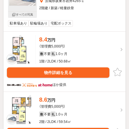
茨城県坂東市岩井4265-1
2階建 / 新築 / 軽量鉄骨
すべての写真
駐車場あり
駐輪場あり
宅配ボックス
8.4
万円
（管理費5,000円）
不要
1.0ヶ月
敷
礼
1階 / 2LDK / 50.68㎡
物件詳細を見る
ほか提供
8.6
万円
（管理費5,000円）
不要
1.0ヶ月
敷
礼
2階 / 2LDK / 59.54㎡