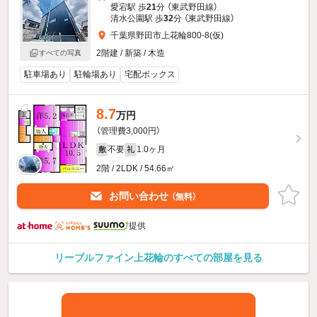
愛宕駅 歩
21
分 （東武野田線）
清水公園駅 歩
32
分 （東武野田線）
千葉県野田市上花輪800-8(仮)
2階建 / 新築 / 木造
すべての写真
駐車場あり
駐輪場あり
宅配ボックス
8.7
万円
（管理費3,000円）
不要
1.0ヶ月
敷
礼
2階 / 2LDK / 54.66㎡
お問い合わせ
（無料）
提供
リーブルファイン上花輪のすべての部屋を見る