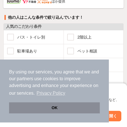
ほか提供
他の人はこんな条件で絞り込んでいます！
人気のこだわり条件
バス・トイレ別
2階以上
駐車場あり
ペット相談
洗濯機置場あり
独立洗面台
By using our services, you agree that we and
our
partners
use cookies to improve
エアコンあり
都市ガス
advertising and enhance your experience on
アプリに切り替えて、サクサクお部屋探し
温水洗浄便座
オートロック
our services.
Privacy Policy
会員登録なしですぐ使える。マップ検索やお気に入り保存など、
アプリ限定の便利な機能が使えます！
コンロ2口以上
追焚き機能
OK
Web版で続行
アプリを開く
駅・沿線を変更
絞り込み条件を変更
TV付インターホン
角部屋