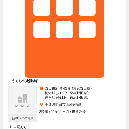
・さくらの賃貸物件
野田市駅 歩
45
分 （東武野田線）
梅郷駅 歩
13
分 （東武野田線）
運河駅 歩
21
分 （東武野田線）
千葉県野田市山崎貝塚町
2階建 / 11年11ヶ月 / 軽量鉄骨
すべての写真
駐車場あり