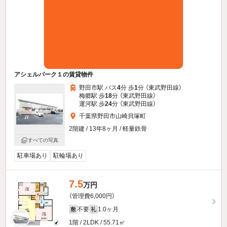
アシェルパーク１の賃貸物件
野田市駅 バス
4
分 歩
1
分 （東武野田線）
梅郷駅 歩
18
分 （東武野田線）
運河駅 歩
24
分 （東武野田線）
千葉県野田市山崎貝塚町
2階建 / 13年8ヶ月 / 軽量鉄骨
すべての写真
駐車場あり
駐輪場あり
7.5
万円
（管理費6,000円）
不要
1.0ヶ月
敷
礼
1階 / 2LDK / 55.71㎡