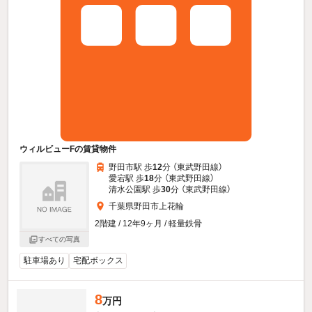
ウィルビューFの賃貸物件
野田市駅 歩
12
分 （東武野田線）
愛宕駅 歩
18
分 （東武野田線）
清水公園駅 歩
30
分 （東武野田線）
千葉県野田市上花輪
2階建 / 12年9ヶ月 / 軽量鉄骨
すべての写真
駐車場あり
宅配ボックス
8
万円