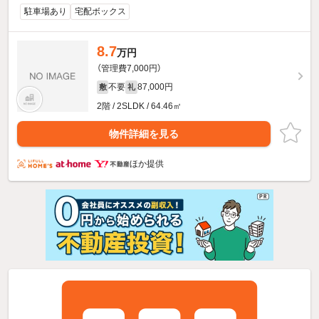
駐車場あり
宅配ボックス
8.7
万円
（管理費7,000円）
不要
87,000円
敷
礼
2階 / 2SLDK / 64.46㎡
物件詳細を見る
ほか提供