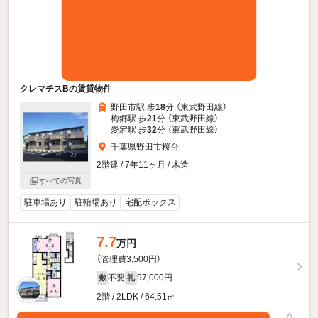
クレマチスBの賃貸物件
野田市駅 歩
18
分 （東武野田線）
梅郷駅 歩
21
分 （東武野田線）
愛宕駅 歩
32
分 （東武野田線）
千葉県野田市桜台
2階建 / 7年11ヶ月 / 木造
すべての写真
駐車場あり
駐輪場あり
宅配ボックス
7.7
万円
（管理費3,500円）
不要
97,000円
敷
礼
2階 / 2LDK / 64.51㎡