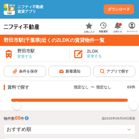
ニフティ不動産
ダウンロード
賃貸アプリ
お知らせ
閲覧履歴
マイページ
お気に入り
野田市駅(千葉県)近くの2LDKの賃貸物件一覧
野田市駅
2LDK
変更する
変更する
条件を保存
新着通知
アプリで探す
賃料で探す
指定なし
〜
指定なし
69
件
指定した賃料で絞り込む
69
物件数
件
2026年08月09日
更新