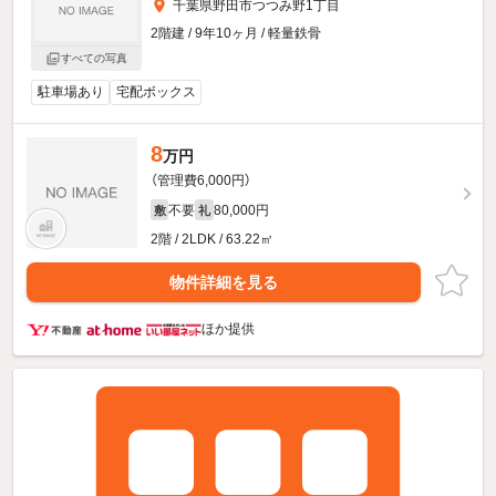
千葉県野田市つつみ野1丁目
2階建 / 9年10ヶ月 / 軽量鉄骨
すべての写真
駐車場あり
宅配ボックス
8
万円
（管理費6,000円）
不要
80,000円
敷
礼
2階 / 2LDK / 63.22㎡
物件詳細を見る
ほか提供