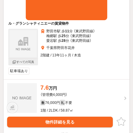
ル・グランシャティニエーの賃貸物件
野田市駅 歩
11
分 （東武野田線）
梅郷駅 歩
25
分 （東武野田線）
愛宕駅 歩
28
分 （東武野田線）
千葉県野田市花井
2階建 / 13年11ヶ月 / 木造
すべての写真
駐車場あり
7.6
万円
（管理費4,000円）
76,000円
不要
敷
礼
1階 / 2LDK / 58.87㎡
物件詳細を見る