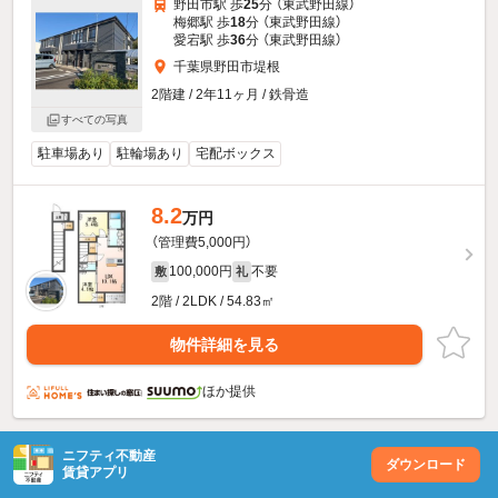
野田市駅 歩
25
分 （東武野田線）
梅郷駅 歩
18
分 （東武野田線）
愛宕駅 歩
36
分 （東武野田線）
千葉県野田市堤根
2階建 / 2年11ヶ月 / 鉄骨造
すべての写真
駐車場あり
駐輪場あり
宅配ボックス
8.2
万円
（管理費5,000円）
100,000円
不要
敷
礼
2階 / 2LDK / 54.83㎡
物件詳細を見る
ほか提供
ニフティ不動産
ダウンロード
賃貸アプリ