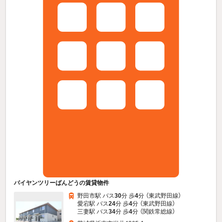
バイヤンツリーばんどうの賃貸物件
野田市駅 バス
30
分 歩
4
分 （東武野田線）
愛宕駅 バス
24
分 歩
4
分 （東武野田線）
三妻駅 バス
34
分 歩
4
分 （関鉄常総線）