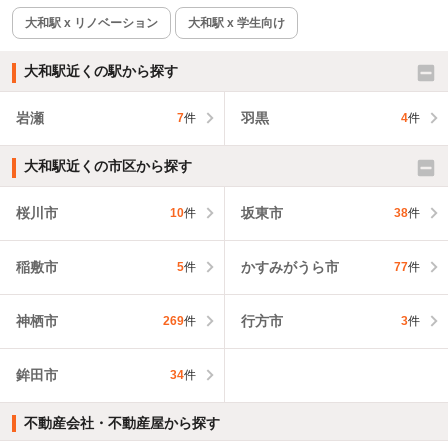
大和駅 x リノベーション
大和駅 x 学生向け
大和駅近くの駅から探す
岩瀬
羽黒
7
件
4
件
大和駅近くの市区から探す
桜川市
坂東市
10
件
38
件
稲敷市
かすみがうら市
5
件
77
件
神栖市
行方市
269
件
3
件
鉾田市
34
件
不動産会社・不動産屋から探す