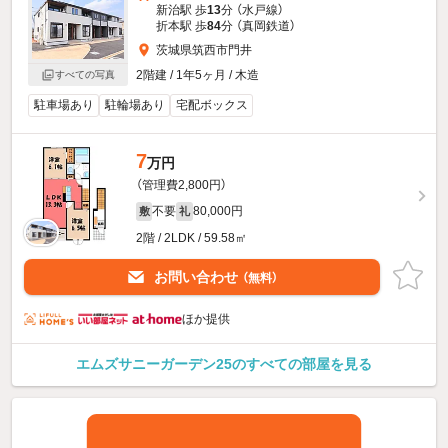
新治駅 歩
13
分 （水戸線）
折本駅 歩
84
分 （真岡鉄道）
茨城県筑西市門井
2階建 / 1年5ヶ月 / 木造
すべての写真
駐車場あり
駐輪場あり
宅配ボックス
7
万円
（管理費2,800円）
不要
80,000円
敷
礼
2階 / 2LDK / 59.58㎡
お問い合わせ
（無料）
ほか提供
エムズサニーガーデン25のすべての部屋を見る