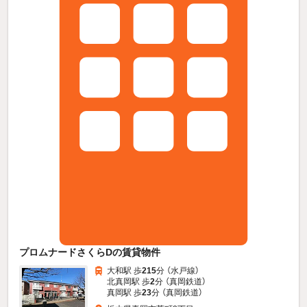
プロムナードさくらDの賃貸物件
大和駅 歩
215
分 （水戸線）
北真岡駅 歩
2
分 （真岡鉄道）
真岡駅 歩
23
分 （真岡鉄道）