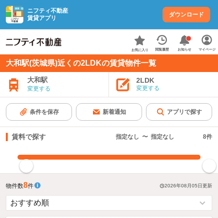
ニフティ不動産
ダウンロード
賃貸アプリ
お知らせ
閲覧履歴
マイページ
お気に入り
大和駅(茨城県)近くの2LDKの賃貸物件一覧
大和駅
2LDK
変更する
変更する
条件を保存
新着通知
アプリで探す
賃料で探す
指定なし
〜
指定なし
8
件
指定した賃料で絞り込む
8
物件数
件
2026年08月05日
更新