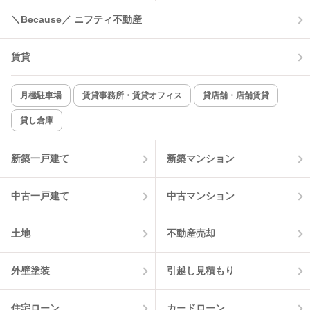
コンロ2口以上
追焚き機能
＼Because／ ニフティ不動産
TV付インターホン
角部屋
賃貸
新着のみ
インターネット無料
月極駐車場
賃貸事務所・賃貸オフィス
貸店舗・店舗賃貸
貸し倉庫
該当件数:
物件一覧に反映
8
件
新築一戸建て
新築マンション
中古一戸建て
中古マンション
土地
不動産売却
外壁塗装
引越し見積もり
住宅ローン
カードローン