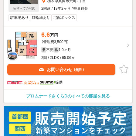
栃木県真岡市荒町2丁目
2階建 / 19年2ヶ月 / 軽量鉄骨
すべての写真
駐車場あり
駐輪場あり
宅配ボックス
6.6
万円
（管理費3,500円）
不要
1.0ヶ月
敷
礼
2階 / 2LDK / 65.06㎡
お問い合わせ
（無料）
提供
プロムナードさくらDのすべての部屋を見る