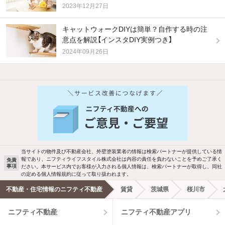
2023年12月27日
キャットウォークDIYは簡単？自作する時の注
意点を解説【インスタDIY実例つき】
2024年09月26日
他の人はこんな条件で絞り込んでいます！
人気のこだわり条件
バス・トイレ別
2階以上
駐車場あり
ペット相談
当サイトの物件及び不動産会社、外壁塗装業者の情報は検索パートナーが提供している情
報であり、ニフティライフスタイル株式会社は内容の責任を負わないことを予めご了承く
免責
洗濯機置場あり
独立洗面台
事項
ださい。本サービス内でお客様が入力される個人情報は、検索パートナーが取得し、同社
の定める個人情報規約に従って取り扱われます。
エアコンあり
都市ガス
不動産・住宅情報のニフティ不動産
賃貸
茨城県
桜川市
ニフティ不動産
ニフティ不動産アプリ
温水洗浄便座
オートロック