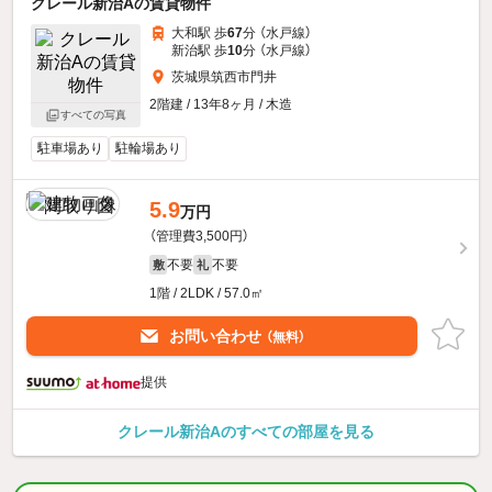
クレール新治Aの賃貸物件
大和駅 歩
67
分 （水戸線）
新治駅 歩
10
分 （水戸線）
茨城県筑西市門井
2階建 / 13年8ヶ月 / 木造
すべての写真
駐車場あり
駐輪場あり
5.9
万円
（管理費3,500円）
不要
不要
敷
礼
1階 / 2LDK / 57.0㎡
お問い合わせ
（無料）
提供
クレール新治Aのすべての部屋を見る