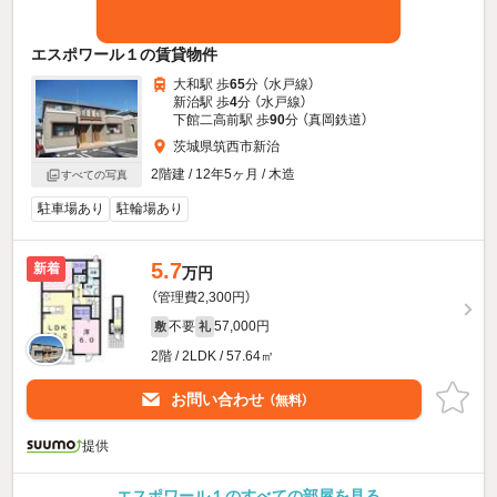
エスポワール１の賃貸物件
大和駅 歩
65
分 （水戸線）
新治駅 歩
4
分 （水戸線）
下館二高前駅 歩
90
分 （真岡鉄道）
茨城県筑西市新治
2階建 / 12年5ヶ月 / 木造
すべての写真
駐車場あり
駐輪場あり
5.7
新着
万円
（管理費2,300円）
不要
57,000円
敷
礼
2階 / 2LDK / 57.64㎡
お問い合わせ
（無料）
提供
エスポワール１のすべての部屋を見る