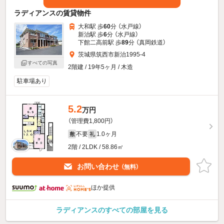
ラディアンスの賃貸物件
大和駅 歩
60
分 （水戸線）
新治駅 歩
6
分 （水戸線）
下館二高前駅 歩
89
分 （真岡鉄道）
茨城県筑西市新治1995-4
すべての写真
2階建 / 19年5ヶ月 / 木造
駐車場あり
5.2
万円
（管理費1,800円）
不要
1.0ヶ月
敷
礼
2階 / 2LDK / 58.86㎡
お問い合わせ
（無料）
ほか提供
ラディアンスのすべての部屋を見る