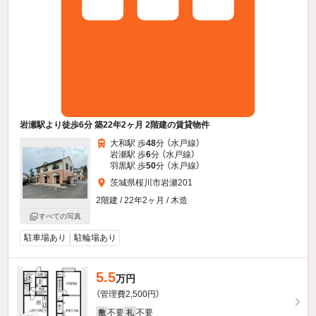
岩瀬駅より徒歩6分 築22年2ヶ月 2階建の賃貸物件
大和駅 歩
48
分 （水戸線）
岩瀬駅 歩
6
分 （水戸線）
羽黒駅 歩
50
分 （水戸線）
茨城県桜川市岩瀬201
2階建 / 22年2ヶ月 / 木造
すべての写真
駐車場あり
駐輪場あり
5.5
万円
（管理費2,500円）
不要
不要
敷
礼