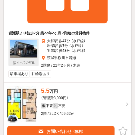
岩瀬駅より徒歩7分 築22年2ヶ月 2階建の賃貸物件
大和駅 歩
47
分 （水戸線）
岩瀬駅 歩
7
分 （水戸線）
羽黒駅 歩
48
分 （水戸線）
茨城県桜川市岩瀬
すべての写真
2階建 / 22年2ヶ月 / 木造
駐車場あり
駐輪場あり
5.5
万円
（管理費3,000円）
不要
不要
敷
礼
2階 / 2LDK / 59.62㎡
お問い合わせ
（無料）