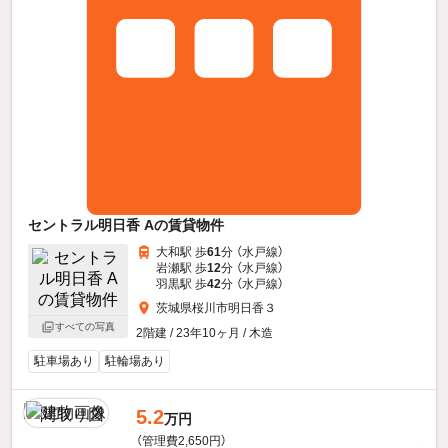
セントラル明日香 Aの賃貸物件
大和駅 歩
61
分 （水戸線）
岩瀬駅 歩
12
分 （水戸線）
羽黒駅 歩
42
分 （水戸線）
茨城県桜川市明日香３
すべての写真
2階建 / 23年10ヶ月 / 木造
駐車場あり
駐輪場あり
5.2
万円
（管理費2,650円）