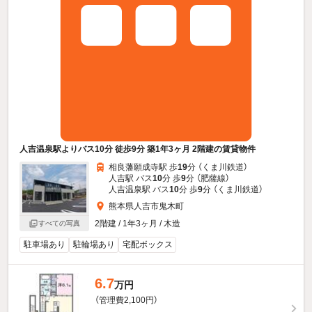
人吉温泉駅よりバス10分 徒歩9分 築1年3ヶ月 2階建の賃貸物件
相良藩願成寺駅 歩
19
分 （くま川鉄道）
人吉駅 バス
10
分 歩
9
分 （肥薩線）
人吉温泉駅 バス
10
分 歩
9
分 （くま川鉄道）
熊本県人吉市鬼木町
2階建 / 1年3ヶ月 / 木造
すべての写真
駐車場あり
駐輪場あり
宅配ボックス
6.7
万円
（管理費2,100円）