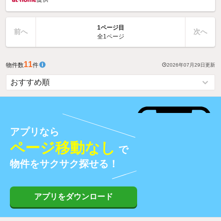
1ページ目
前へ
次へ
全1ページ
11
物件数
件
2026年07月29日
更新
アプリなら
ページ移動なし
で
物件をサクサク探せる！
アプリをダウンロード