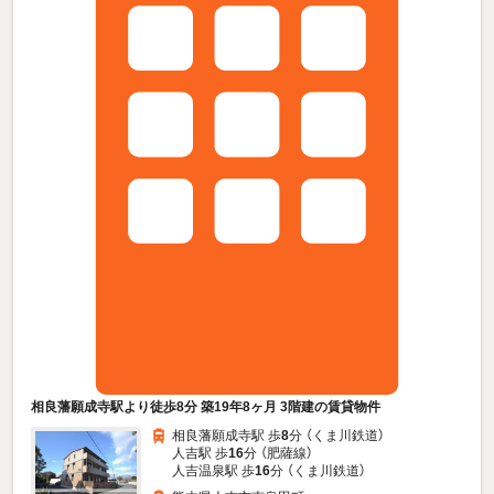
相良藩願成寺駅より徒歩8分 築19年8ヶ月 3階建の賃貸物件
相良藩願成寺駅 歩
8
分 （くま川鉄道）
人吉駅 歩
16
分 （肥薩線）
人吉温泉駅 歩
16
分 （くま川鉄道）