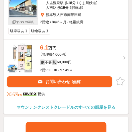
人吉温泉駅 歩
18
分 （くま川鉄道）
人吉駅 歩
19
分 （肥薩線）
熊本県人吉市南泉田町
2階建 / 8年6ヶ月 / 軽量鉄骨
すべての写真
駐車場あり
駐輪場あり
6.1
万円
（管理費4,000円）
不要
60,000円
敷
礼
2階 / 2LDK / 57.49㎡
お問い合わせ
（無料）
提供
マウンテンクレストクレードルのすべての部屋を見る