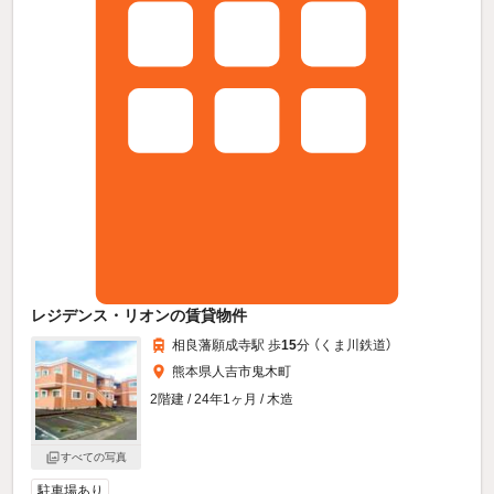
レジデンス・リオンの賃貸物件
相良藩願成寺駅 歩
15
分 （くま川鉄道）
熊本県人吉市鬼木町
2階建 / 24年1ヶ月 / 木造
すべての写真
駐車場あり