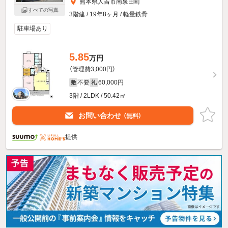
熊本県人吉市南泉田町
すべての写真
3階建 / 19年8ヶ月 / 軽量鉄骨
駐車場あり
5.85
万円
（管理費3,000円）
不要
60,000円
敷
礼
3階 / 2LDK / 50.42㎡
お問い合わせ
（無料）
提供