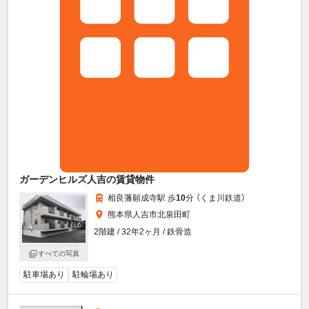
ガーデンヒルズ人吉の賃貸物件
相良藩願成寺駅 歩
10
分 （くま川鉄道）
熊本県人吉市北泉田町
2階建 / 32年2ヶ月 / 鉄骨造
すべての写真
駐車場あり
駐輪場あり