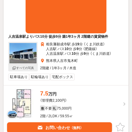
人吉温泉駅よりバス10分 徒歩9分 築1年3ヶ月 2階建の賃貸物件
相良藩願成寺駅 歩
19
分 （くま川鉄道）
人吉駅 バス
10
分 歩
9
分 （肥薩線）
人吉温泉駅 バス
10
分 歩
9
分 （くま川鉄道）
熊本県人吉市鬼木町
2階建 / 1年3ヶ月 / 木造
すべての写真
駐車場あり
駐輪場あり
宅配ボックス
7.5
万円
（管理費2,100円）
不要
75,000円
敷
礼
2階 / 2LDK / 59.55㎡
お問い合わせ
（無料）