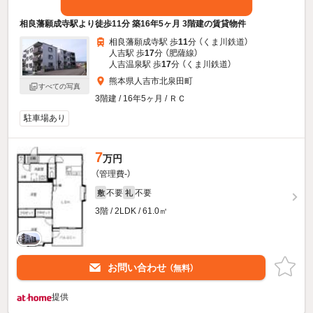
相良藩願成寺駅より徒歩11分 築16年5ヶ月 3階建の賃貸物件
相良藩願成寺駅 歩
11
分 （くま川鉄道）
人吉駅 歩
17
分 （肥薩線）
人吉温泉駅 歩
17
分 （くま川鉄道）
熊本県人吉市北泉田町
すべての写真
3階建 / 16年5ヶ月 / ＲＣ
駐車場あり
7
万円
（管理費-）
不要
不要
敷
礼
3階 / 2LDK / 61.0㎡
お問い合わせ
（無料）
提供