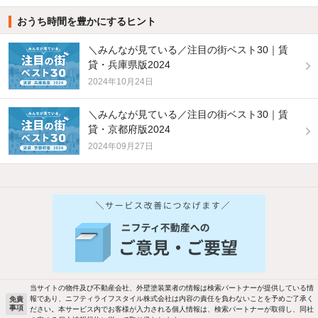
おうち時間を豊かにするヒント
＼みんなが見ている／注目の街ベスト30｜賃
貸・兵庫県版2024
2024年10月24日
＼みんなが見ている／注目の街ベスト30｜賃
貸・京都府版2024
2024年09月27日
他の人はこんな条件で絞り込んでいます！
人気のこだわり条件
バス・トイレ別
2階以上
駐車場あり
ペット相談
当サイトの物件及び不動産会社、外壁塗装業者の情報は検索パートナーが提供している情
報であり、ニフティライフスタイル株式会社は内容の責任を負わないことを予めご了承く
免責
事項
ださい。本サービス内でお客様が入力される個人情報は、検索パートナーが取得し、同社
洗濯機置場あり
独立洗面台