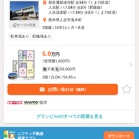
相良藩願成寺駅 歩
14
分 （くま川鉄道）
人吉駅 バス
14
分 歩
2
分 （肥薩線）
人吉温泉駅 バス
14
分 歩
2
分 （くま川鉄道）
熊本県人吉市鬼木町
すべての写真
2階建 / 16年11ヶ月 / 木造
駐車場あり
駐輪場あり
5.9
万円
（管理費1,600円）
不要
59,000円
敷
礼
2階 / 2LDK / 54.85㎡
お問い合わせ
（無料）
提供
グランビルIのすべての部屋を見る
ニフティ不動産
ダウンロード
賃貸アプリ