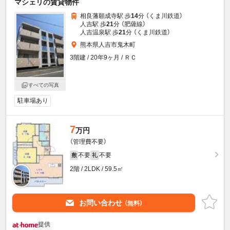
マシェリの賃貸物件
相良藩願成寺駅 歩
14
分 （くま川鉄道）
人吉駅 歩
21
分 （肥薩線）
人吉温泉駅 歩
21
分 （くま川鉄道）
熊本県人吉市鬼木町
3階建 / 20年9ヶ月 / ＲＣ
すべての写真
駐車場あり
7
万円
（管理費不要）
不要
不要
敷
礼
2階 / 2LDK / 59.5㎡
お問い合わせ
（無料）
提供