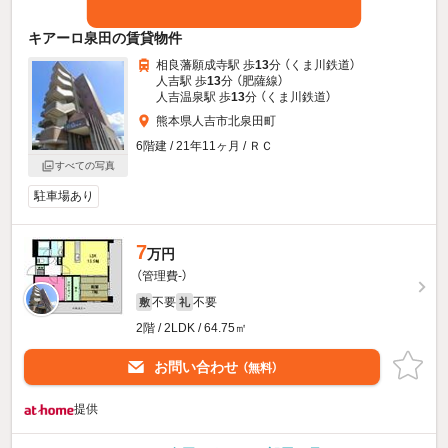
キアーロ泉田の賃貸物件
相良藩願成寺駅 歩
13
分 （くま川鉄道）
人吉駅 歩
13
分 （肥薩線）
人吉温泉駅 歩
13
分 （くま川鉄道）
熊本県人吉市北泉田町
6階建 / 21年11ヶ月 / ＲＣ
すべての写真
駐車場あり
7
万円
（管理費-）
不要
不要
敷
礼
2階 / 2LDK / 64.75㎡
お問い合わせ
（無料）
提供