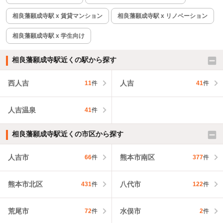
相良藩願成寺駅 x 賃貸マンション
相良藩願成寺駅 x リノベーション
相良藩願成寺駅 x 学生向け
相良藩願成寺駅近くの駅から探す
西人吉
人吉
11
件
41
件
人吉温泉
41
件
相良藩願成寺駅近くの市区から探す
人吉市
熊本市南区
66
件
377
件
熊本市北区
八代市
431
件
122
件
荒尾市
水俣市
72
件
2
件