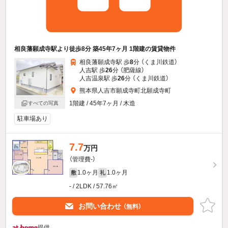
相良藩願成寺駅より徒歩8分 築45年7ヶ月 1階建の賃貸物件
相良藩願成寺駅 歩
8
分 （くま川鉄道）
人吉駅 歩
26
分 （肥薩線）
人吉温泉駅 歩
26
分 （くま川鉄道）
熊本県人吉市願成寺町北願成寺町
1階建 / 45年7ヶ月 / 木造
すべての写真
駐車場あり
7.7
万円
（管理費-）
1.0ヶ月
1.0ヶ月
敷
礼
- / 2LDK / 57.76㎡
お問い合わせ
（無料）
提供