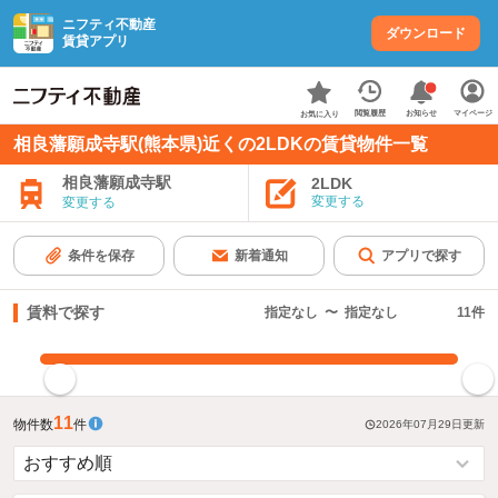
ニフティ不動産
ダウンロード
賃貸アプリ
お知らせ
閲覧履歴
マイページ
お気に入り
相良藩願成寺駅(熊本県)近くの2LDKの賃貸物件一覧
相良藩願成寺駅
2LDK
変更する
変更する
条件を保存
新着通知
アプリで探す
賃料で探す
指定なし
〜
指定なし
11
件
指定した賃料で絞り込む
11
物件数
件
2026年07月29日
更新