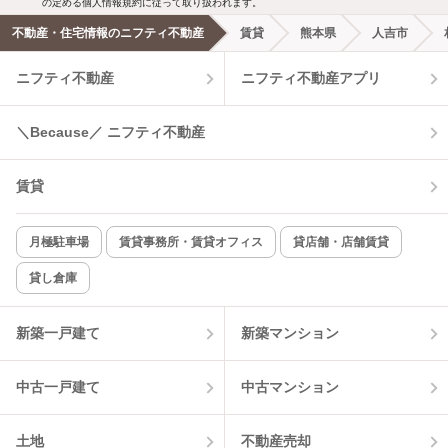
の定める個人情報規約に従って取り扱われます。
不動産・住宅情報のニフティ不動産
賃貸
熊本県
人吉市
エアコンあり
都市ガス
ニフティ不動産
ニフティ不動産アプリ
温水洗浄便座
オートロック
＼Because／ ニフティ不動産
コンロ2口以上
追焚き機能
賃貸
TV付インターホン
角部屋
新着のみ
インターネット無料
月極駐車場
賃貸事務所・賃貸オフィス
貸店舗・店舗賃貸
貸し倉庫
該当件数:
物件一覧に反映
11
件
新築一戸建て
新築マンション
中古一戸建て
中古マンション
土地
不動産売却