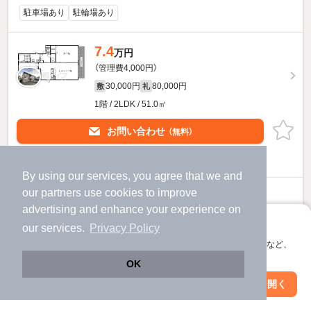
駐車場あり
駐輪場あり
7.4
万円
（管理費4,000円）
30,000円
80,000円
敷
礼
1階 / 2LDK / 51.0㎡
お問い合わせ
（無料）
ほか提供
By using our services, you agree that we and
ドミール嵯峨野のすべての部屋を見る
our
partners
use cookies to improve
advertising and enhance your experience on
アプリに切り替えて、サクサクお部屋探し
our services.
Privacy Policy
会員登録なしですぐ使える。マップ検索やお気に入り保存など、
アプリ限定の便利な機能が使えます！
OK
Web版で続行
アプリを開く
駅・沿線を変更
絞り込み条件を変更