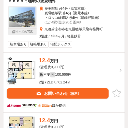
Ｂｎｅｘｔ嵯峨の賃貸物件
鹿王院駅 歩
4
分 （嵐電本線）
嵐電嵯峨駅 歩
6
分 （嵐電本線）
トロッコ嵯峨駅 歩
6
分 （嵯峨野観光）
ほか4駅（徒歩20分圏内）
京都府京都市右京区嵯峨天龍寺椎野町
すべての写真
3階建 / 7年4ヶ月 / 軽量鉄骨
駐車場あり
駐輪場あり
宅配ボックス
12.4
万円
（管理費9,900円）
不要
100,000円
敷
礼
2階 / 2LDK / 62.24㎡
お問い合わせ
（無料）
ほか提供
12.4
万円
（管理費9,900円）