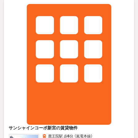
サンシャインコーポ新宮の賃貸物件
鹿王院駅 歩
6
分 （嵐電本線）