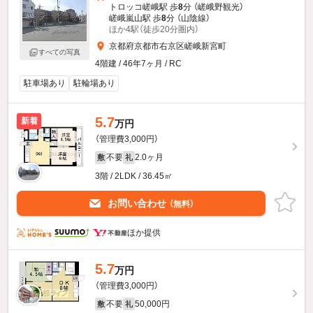
トロッコ嵯峨駅 歩
8
分 （嵯峨野観光）
嵯峨嵐山駅 歩
8
分 （山陰線）
ほか4駅（徒歩20分圏内）
京都府京都市右京区嵯峨新宮町
すべての写真
4階建 / 46年7ヶ月 / RC
駐車場あり
駐輪場あり
5.7
新着
万円
（管理費3,000円）
不要
2.0ヶ月
敷
礼
3階 / 2LDK / 36.45㎡
お問い合わせ
（無料）
ほか提供
5.7
万円
（管理費3,000円）
不要
50,000円
敷
礼