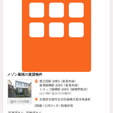
メゾン嵐桜の賃貸物件
鹿王院駅 歩
9
分 （嵐電本線）
嵐電嵯峨駅 歩
2
分 （嵐電本線）
トロッコ嵯峨駅 歩
2
分 （嵯峨野観光）
ほか4駅（徒歩20分圏内）
京都府京都市右京区嵯峨天龍寺角倉町
すべての写真
2階建 / 11年2ヶ月 / 軽量鉄骨
駐車場あり
駐輪場あり