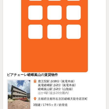
ピアチェーレ嵯峨嵐山の賃貸物件
鹿王院駅 歩
10
分 （嵐電本線）
嵐電嵯峨駅 歩
2
分 （嵐電本線）
嵯峨嵐山駅 歩
2
分 （山陰線）
ほか4駅（徒歩20分圏内）
京都府京都市右京区嵯峨天龍寺若宮町
3階建 / 17年5ヶ月 / 鉄骨造