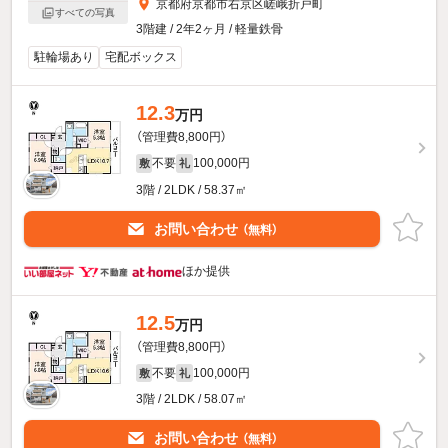
京都府京都市右京区嵯峨折戸町
すべての写真
3階建 / 2年2ヶ月 / 軽量鉄骨
駐輪場あり
宅配ボックス
12.3
万円
（管理費8,800円）
不要
100,000円
敷
礼
3階 / 2LDK / 58.37㎡
お問い合わせ
（無料）
ほか提供
12.5
万円
（管理費8,800円）
不要
100,000円
敷
礼
3階 / 2LDK / 58.07㎡
お問い合わせ
（無料）