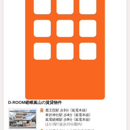
D-ROOM嵯峨嵐山の賃貸物件
鹿王院駅 歩
3
分 （嵐電本線）
車折神社駅 歩
4
分 （嵐電本線）
嵐電嵯峨駅 歩
9
分 （嵐電本線）
ほか2駅（徒歩20分圏内）