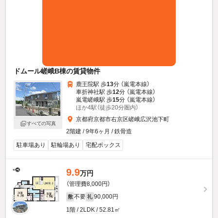
ドムール嵯峨B棟の賃貸物件
鹿王院駅 歩
13
分 （嵐電本線）
車折神社駅 歩
12
分 （嵐電本線）
嵐電嵯峨駅 歩
15
分 （嵐電本線）
ほか4駅（徒歩20分圏内）
京都府京都市右京区嵯峨広沢池下町
すべての写真
2階建 / 9年6ヶ月 / 鉄骨造
駐車場あり
駐輪場あり
宅配ボックス
9.9
万円
（管理費8,000円）
不要
90,000円
敷
礼
1階 / 2LDK / 52.81㎡