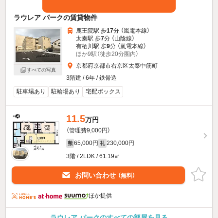
ラウレア パークの賃貸物件
鹿王院駅 歩
17
分 （嵐電本線）
太秦駅 歩
7
分 （山陰線）
有栖川駅 歩
9
分 （嵐電本線）
ほか9駅（徒歩20分圏内）
京都府京都市右京区太秦中筋町
すべての写真
3階建 / 6年 / 鉄骨造
駐車場あり
駐輪場あり
宅配ボックス
11.5
万円
（管理費9,000円）
65,000円
230,000円
敷
礼
3階 / 2LDK / 61.19㎡
お問い合わせ
（無料）
ほか提供
ラウレア パークのすべての部屋を見る