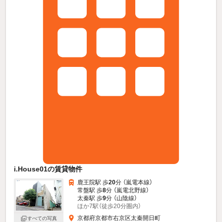
i.House01の賃貸物件
鹿王院駅 歩
20
分 （嵐電本線）
常盤駅 歩
8
分 （嵐電北野線）
太秦駅 歩
9
分 （山陰線）
ほか7駅（徒歩20分圏内）
京都府京都市右京区太秦開日町
すべての写真