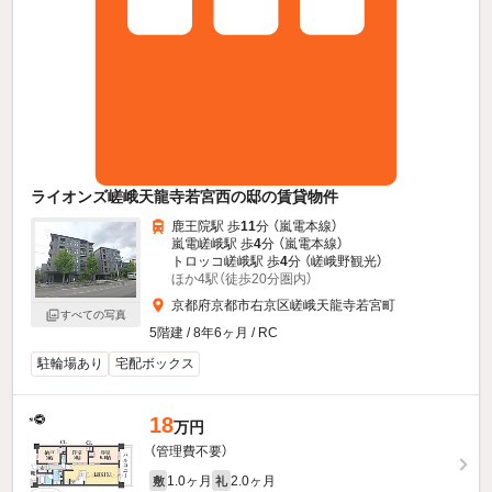
ライオンズ嵯峨天龍寺若宮西の邸の賃貸物件
鹿王院駅 歩
11
分 （嵐電本線）
嵐電嵯峨駅 歩
4
分 （嵐電本線）
トロッコ嵯峨駅 歩
4
分 （嵯峨野観光）
ほか4駅（徒歩20分圏内）
京都府京都市右京区嵯峨天龍寺若宮町
すべての写真
5階建 / 8年6ヶ月 / RC
駐輪場あり
宅配ボックス
18
万円
（管理費不要）
1.0ヶ月
2.0ヶ月
敷
礼