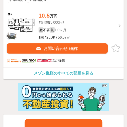
10.5
万円
（管理費5,000円）
不要
1.0ヶ月
敷
礼
1階 / 2LDK / 56.57㎡
お問い合わせ
（無料）
ほか提供
メゾン嵐桜のすべての部屋を見る