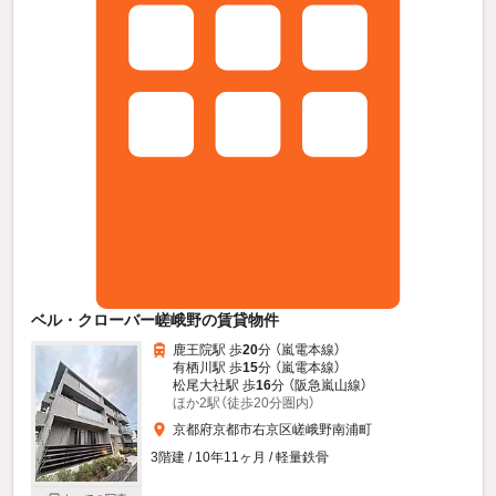
ベル・クローバー嵯峨野の賃貸物件
鹿王院駅 歩
20
分 （嵐電本線）
有栖川駅 歩
15
分 （嵐電本線）
松尾大社駅 歩
16
分 （阪急嵐山線）
ほか2駅（徒歩20分圏内）
京都府京都市右京区嵯峨野南浦町
3階建 / 10年11ヶ月 / 軽量鉄骨