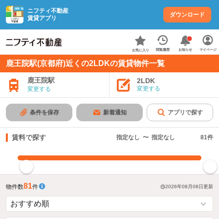
ニフティ不動産
ダウンロード
賃貸アプリ
お知らせ
閲覧履歴
マイページ
お気に入り
鹿王院駅(京都府)近くの2LDKの賃貸物件一覧
鹿王院駅
2LDK
変更する
変更する
条件を保存
新着通知
アプリで探す
賃料で探す
指定なし
〜
指定なし
81
件
指定した賃料で絞り込む
81
物件数
件
2026年08月08日
更新