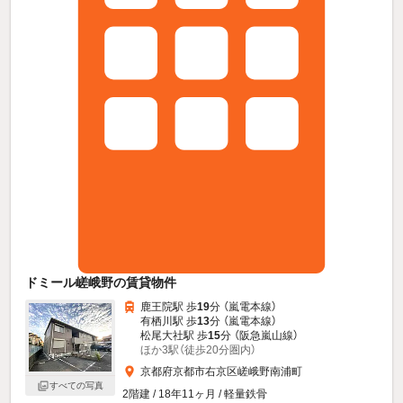
ドミール嵯峨野の賃貸物件
鹿王院駅 歩
19
分 （嵐電本線）
有栖川駅 歩
13
分 （嵐電本線）
松尾大社駅 歩
15
分 （阪急嵐山線）
ほか3駅（徒歩20分圏内）
京都府京都市右京区嵯峨野南浦町
すべての写真
2階建 / 18年11ヶ月 / 軽量鉄骨