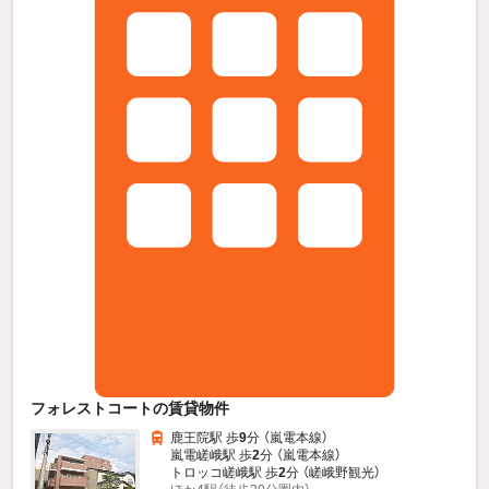
フォレストコートの賃貸物件
鹿王院駅 歩
9
分 （嵐電本線）
嵐電嵯峨駅 歩
2
分 （嵐電本線）
トロッコ嵯峨駅 歩
2
分 （嵯峨野観光）