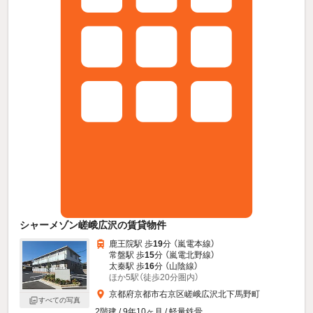
シャーメゾン嵯峨広沢の賃貸物件
鹿王院駅 歩
19
分 （嵐電本線）
常盤駅 歩
15
分 （嵐電北野線）
太秦駅 歩
16
分 （山陰線）
ほか5駅（徒歩20分圏内）
京都府京都市右京区嵯峨広沢北下馬野町
すべての写真
2階建 / 9年10ヶ月 / 軽量鉄骨