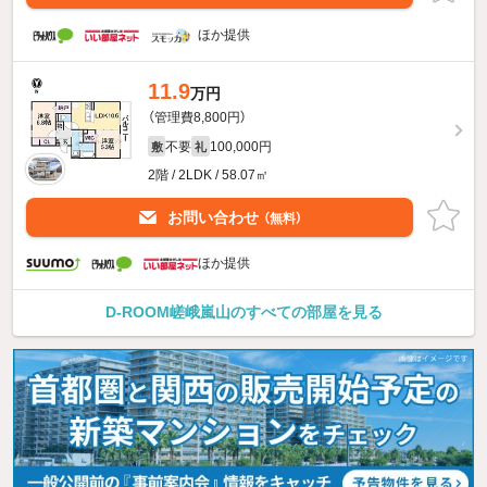
ほか提供
11.9
万円
（管理費8,800円）
不要
100,000円
敷
礼
2階 / 2LDK / 58.07㎡
お問い合わせ
（無料）
ほか提供
D-ROOM嵯峨嵐山のすべての部屋を見る