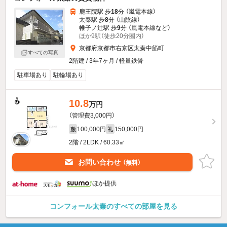
鹿王院駅 歩
18
分 （嵐電本線）
太秦駅 歩
8
分 （山陰線）
帷子ノ辻駅 歩
9
分 （嵐電本線
など
）
ほか9駅（徒歩20分圏内）
京都府京都市右京区太秦中筋町
すべての写真
2階建 / 3年7ヶ月 / 軽量鉄骨
駐車場あり
駐輪場あり
10.8
万円
（管理費3,000円）
100,000円
150,000円
敷
礼
2階 / 2LDK / 60.33㎡
お問い合わせ
（無料）
ほか提供
コンフォール太秦のすべての部屋を見る