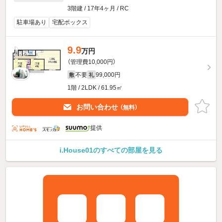
3階建 / 17年4ヶ月 / RC
駐車場あり
宅配ボックス
9.9
万円
（管理費10,000円）
不要
99,000円
敷
礼
1階 / 2LDK / 61.95㎡
お問い合わせ
（無料）
提供
i.House01のすべての部屋を見る