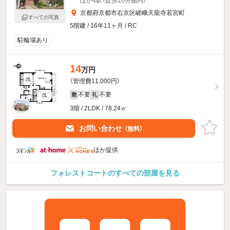
ほか4駅（徒歩20分圏内）
京都府京都市右京区嵯峨天龍寺若宮町
すべての写真
5階建 / 16年11ヶ月 / RC
駐輪場あり
14
万円
（管理費11,000円）
不要
不要
敷
礼
3階 / 2LDK / 78.24㎡
お問い合わせ
（無料）
ほか提供
フォレストコートのすべての部屋を見る