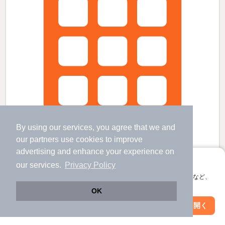
By using our services, you agree that we and
our
partners
use cookies to improve
advertising and enhance your experience on
アプリに切り替えて、サクサクお部屋探し
our services.
Privacy Policy
会員登録なしですぐ使える。マップ検索やお気に入り保存など、
二色浜駅より徒歩9分 築4年6ヶ月 2階建の賃貸物件
アプリ限定の便利な機能が使えます！
OK
鶴原駅 歩
11
分 （南海本線）
二色浜駅 歩
9
分 （南海本線）
Web版で続行
アプリを開く
駅・沿線を変更
絞り込み条件を変更
井原里駅 歩
24
分 （南海本線）
大阪府貝塚市澤