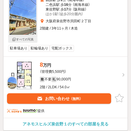
鶴原駅 歩
9
分 （南海本線）
二色浜駅 歩
16
分 （南海本線）
東佐野駅 歩
17
分 （阪和線）
ほか1駅（徒歩20分圏内）
大阪府泉佐野市貝田町２丁目
2階建 / 3年11ヶ月 / 木造
すべての写真
駐車場あり
駐輪場あり
宅配ボックス
8
万円
（管理費5,500円）
不要
90,000円
敷
礼
2階 / 2LDK / 54.0㎡
お問い合わせ
（無料）
提供
アネモスヒルズ泉佐野１のすべての部屋を見る