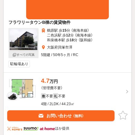
フラワリータウンB棟の賃貸物件
鶴原駅 歩
15
分 （南海本線）
二色浜駅 歩
12
分 （南海本線）
和泉橋本駅 歩
18
分 （阪和線）
大阪府貝塚市澤
5階建 / 50年5ヶ月 / RC
すべての写真
駐輪場あり
4.7
万円
（管理費不要）
不要
不要
敷
礼
4階 / 2LDK / 44.23㎡
お問い合わせ
（無料）
ほか提供