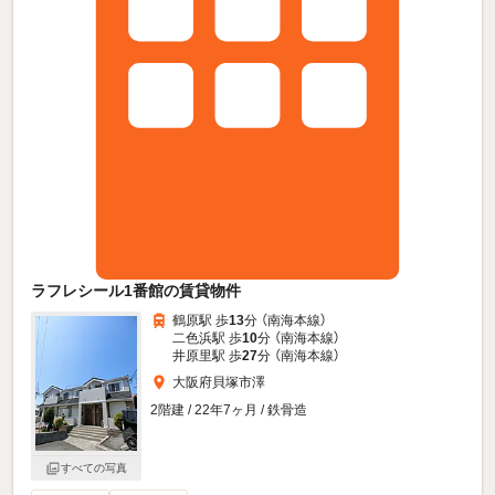
ラフレシール1番館の賃貸物件
鶴原駅 歩
13
分 （南海本線）
二色浜駅 歩
10
分 （南海本線）
井原里駅 歩
27
分 （南海本線）
大阪府貝塚市澤
2階建 / 22年7ヶ月 / 鉄骨造
すべての写真