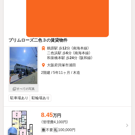
プリムローズ二色３の賃貸物件
鶴原駅 歩
12
分 （南海本線）
二色浜駅 歩
6
分 （南海本線）
和泉橋本駅 歩
24
分 （阪和線）
大阪府貝塚市浦田
2階建 / 5年11ヶ月 / 木造
すべての写真
駐車場あり
駐輪場あり
8.45
万円
（管理費4,100円）
不要
100,000円
敷
礼