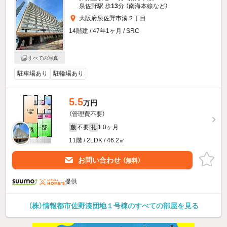
泉佐野駅 歩
13
分 （南海本線
など
）
大阪府泉佐野市湊２丁目
14階建 / 47年1ヶ月 / SRC
すべての写真
駐車場あり
駐輪場あり
5.5
万円
（管理費不要）
不要
1.0ヶ月
敷
礼
11階 / 2LDK / 46.2㎡
お問い合わせ
（無料）
提供
（株）情報都市佐野湊団地１号棟のすべての部屋を見る