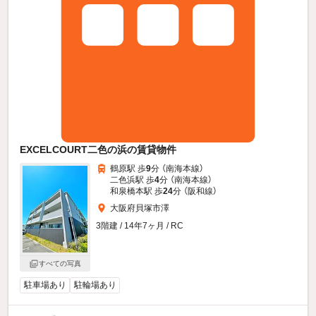
EXCELCOURT二色の浜の賃貸物件
鶴原駅 歩
9
分 （南海本線）
二色浜駅 歩
4
分 （南海本線）
和泉橋本駅 歩
24
分 （阪和線）
大阪府貝塚市澤
3階建 / 14年7ヶ月 / RC
すべての写真
駐車場あり
駐輪場あり