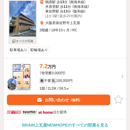
鶴原駅 歩
13
分 （南海本線）
井原里駅 歩
11
分 （南海本線）
東佐野駅 歩
13
分 （阪和線）
ほか1駅（徒歩20分圏内）
大阪府泉佐野市上瓦屋
3階建 / 18年10ヶ月 / RC
すべての写真
駐車場あり
駐輪場あり
7.2
万円
（管理費3,000円）
不要
100,000円
敷
礼
1階 / 2LDK / 58.5㎡
お問い合わせ
（無料）
ほか提供
BRAIN上瓦屋NEWHOPEのすべての部屋を見る