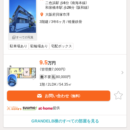
二色浜駅 歩
6
分 （南海本線）
和泉橋本駅 歩
26
分 （阪和線）
大阪府貝塚市澤
3階建 / 3年6ヶ月 / 軽量鉄骨
すべての写真
駐車場あり
駐輪場あり
宅配ボックス
9.5
万円
（管理費7,000円）
不要
80,000円
敷
礼
1階 / 2LDK / 54.35㎡
お問い合わせ
（無料）
提供
GRANDELB棟のすべての部屋を見る