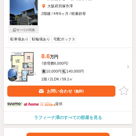
大阪府貝塚市澤
2階建 / 4年6ヶ月 / 軽量鉄骨
すべての写真
駐車場あり
駐輪場あり
宅配ボックス
8.6
万円
（管理費6,000円）
10,000円
140,000円
敷
礼
1階 / 2LDK / 59.2㎡
お問い合わせ
（無料）
提供
ラフィーナ澤のすべての部屋を見る