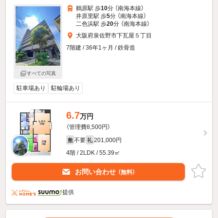
鶴原駅 歩
10
分 （南海本線）
井原里駅 歩
5
分 （南海本線）
二色浜駅 歩
20
分 （南海本線）
大阪府泉佐野市下瓦屋５丁目
7階建 / 36年1ヶ月 / 鉄骨造
すべての写真
駐車場あり
駐輪場あり
6.7
万円
（管理費8,500円）
不要
201,000円
敷
礼
4階 / 2LDK / 55.39㎡
お問い合わせ
（無料）
提供