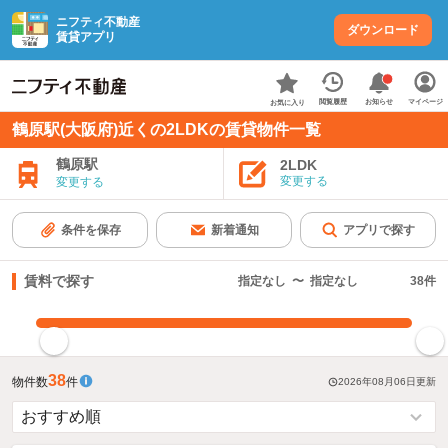
ニフティ不動産
ダウンロード
賃貸アプリ
お知らせ
閲覧履歴
マイページ
お気に入り
鶴原駅(大阪府)近くの2LDKの賃貸物件一覧
鶴原駅
2LDK
変更する
変更する
条件を保存
新着通知
アプリで探す
賃料で探す
指定なし
〜
指定なし
38
件
指定した賃料で絞り込む
38
物件数
件
2026年08月06日
更新