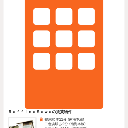
ＲａｆｆｉｎａＳａｗａの賃貸物件
鶴原駅 歩
11
分 （南海本線）
二色浜駅 歩
9
分 （南海本線）