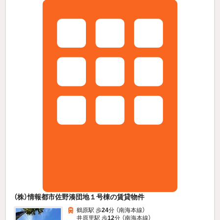
（株）情報都市佐野湊団地１号棟の賃貸物件
鶴原駅 歩
24
分 （南海本線）
井原里駅 歩
12
分 （南海本線）