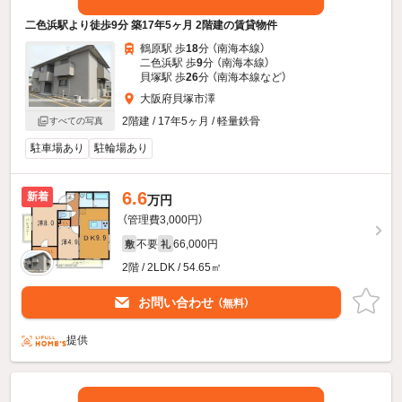
二色浜駅より徒歩9分 築17年5ヶ月 2階建の賃貸物件
鶴原駅 歩
18
分 （南海本線）
二色浜駅 歩
9
分 （南海本線）
貝塚駅 歩
26
分 （南海本線
など
）
大阪府貝塚市澤
2階建 / 17年5ヶ月 / 軽量鉄骨
すべての写真
駐車場あり
駐輪場あり
6.6
新着
万円
（管理費3,000円）
不要
66,000円
敷
礼
2階 / 2LDK / 54.65㎡
お問い合わせ
（無料）
提供