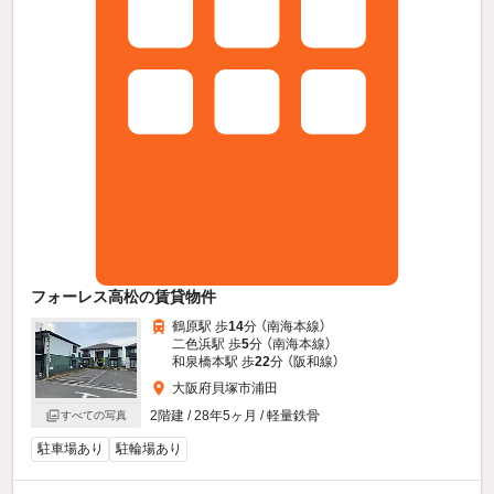
フォーレス高松の賃貸物件
鶴原駅 歩
14
分 （南海本線）
二色浜駅 歩
5
分 （南海本線）
和泉橋本駅 歩
22
分 （阪和線）
大阪府貝塚市浦田
2階建 / 28年5ヶ月 / 軽量鉄骨
すべての写真
駐車場あり
駐輪場あり