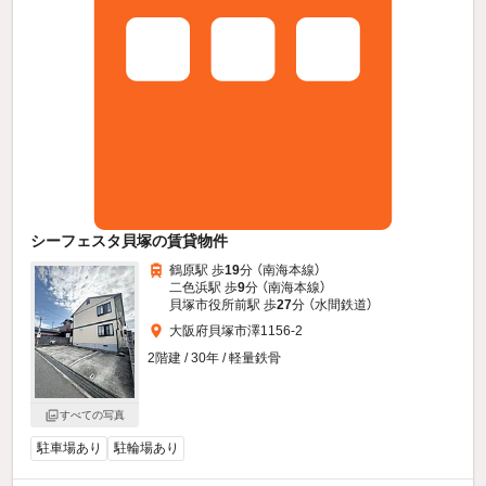
シーフェスタ貝塚の賃貸物件
鶴原駅 歩
19
分 （南海本線）
二色浜駅 歩
9
分 （南海本線）
貝塚市役所前駅 歩
27
分 （水間鉄道）
大阪府貝塚市澤1156-2
2階建 / 30年 / 軽量鉄骨
すべての写真
駐車場あり
駐輪場あり