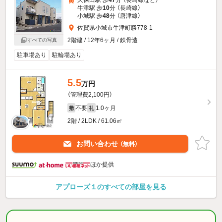
久保田駅 歩
47
分 （長崎線
など
）
牛津駅 歩
10
分 （長崎線）
小城駅 歩
48
分 （唐津線）
佐賀県小城市牛津町勝778-1
2階建 / 12年6ヶ月 / 鉄骨造
すべての写真
駐車場あり
駐輪場あり
5.5
万円
（管理費2,100円）
不要
1.0ヶ月
敷
礼
2階 / 2LDK / 61.06㎡
お問い合わせ
（無料）
ほか提供
アプローズ１のすべての部屋を見る