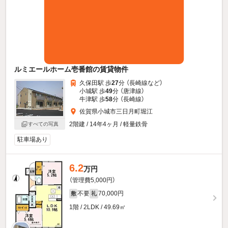
ルミエールホーム壱番館の賃貸物件
久保田駅 歩
27
分 （長崎線
など
）
小城駅 歩
49
分 （唐津線）
牛津駅 歩
58
分 （長崎線）
佐賀県小城市三日月町堀江
2階建 / 14年4ヶ月 / 軽量鉄骨
すべての写真
駐車場あり
6.2
万円
（管理費5,000円）
不要
70,000円
敷
礼
1階 / 2LDK / 49.69㎡