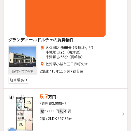
グランディールドルチェの賃貸物件
久保田駅 歩
69
分 （長崎線
など
）
小城駅 歩
2
分 （唐津線）
牛津駅 歩
55
分 （長崎線）
佐賀県小城市三日月町久米
2階建 / 15年11ヶ月 / 鉄骨造
すべての写真
駐車場あり
5.7
万円
（管理費3,000円）
57,000円
不要
敷
礼
2階 / 2LDK / 57.85㎡