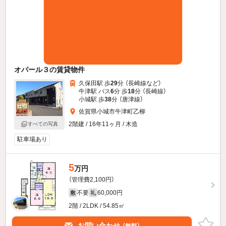
オパール３の賃貸物件
久保田駅 歩
29
分 （長崎線
など
）
牛津駅 バス
6
分 歩
18
分 （長崎線）
小城駅 歩
38
分 （唐津線）
佐賀県小城市牛津町乙柳
2階建 / 16年11ヶ月 / 木造
すべての写真
駐車場あり
5
万円
（管理費2,100円）
不要
60,000円
敷
礼
2階 / 2LDK / 54.85㎡
お問い合わせ