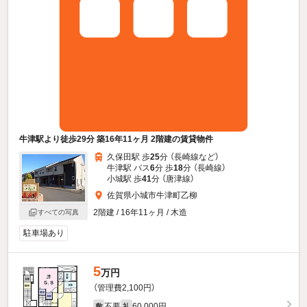
牛津駅より徒歩29分 築16年11ヶ月 2階建の賃貸物件
久保田駅 歩
25
分 （長崎線
など
）
牛津駅 バス
6
分 歩
18
分 （長崎線）
小城駅 歩
41
分 （唐津線）
佐賀県小城市牛津町乙柳
2階建 / 16年11ヶ月 / 木造
すべての写真
駐車場あり
5
万円
（管理費2,100円）
不要
60,000円
敷
礼