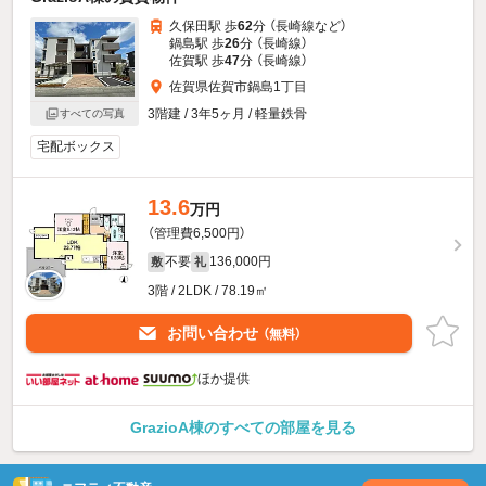
久保田駅 歩
62
分 （長崎線
など
）
鍋島駅 歩
26
分 （長崎線）
佐賀駅 歩
47
分 （長崎線）
佐賀県佐賀市鍋島1丁目
3階建 / 3年5ヶ月 / 軽量鉄骨
すべての写真
宅配ボックス
13.6
万円
（管理費6,500円）
不要
136,000円
敷
礼
3階 / 2LDK / 78.19㎡
お問い合わせ
（無料）
ほか提供
GrazioA棟のすべての部屋を見る