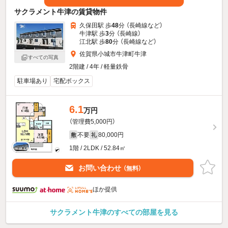
サクラメント牛津の賃貸物件
久保田駅 歩
48
分 （長崎線
など
）
牛津駅 歩
3
分 （長崎線）
江北駅 歩
80
分 （長崎線
など
）
佐賀県小城市牛津町牛津
すべての写真
2階建 / 4年 / 軽量鉄骨
駐車場あり
宅配ボックス
6.1
万円
（管理費5,000円）
不要
80,000円
敷
礼
1階 / 2LDK / 52.84㎡
お問い合わせ
（無料）
ほか提供
サクラメント牛津のすべての部屋を見る