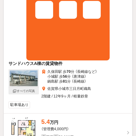
サンドハウスA棟の賃貸物件
久保田駅 歩
70
分 （長崎線
など
）
小城駅 歩
56
分 （唐津線）
鍋島駅 歩
81
分 （長崎線）
佐賀県小城市三日月町織島
すべての写真
2階建 / 12年9ヶ月 / 軽量鉄骨
駐車場あり
5.4
万円
（管理費4,000円）