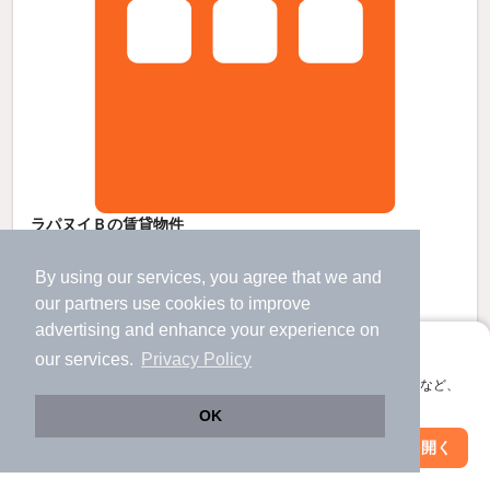
ラパヌイＢの賃貸物件
久保田駅 歩
14
分 （長崎線
など
）
バルーンさが駅 歩
29
分 （長崎線）
By using our services, you agree that we and
牛津駅 歩
45
分 （長崎線）
our
partners
use cookies to improve
佐賀県佐賀市久保田町大字久富
advertising and enhance your experience on
すべての写真
2階建 / 21年5ヶ月 / 木造
アプリに切り替えて、サクサクお部屋探し
our services.
Privacy Policy
駐車場あり
会員登録なしですぐ使える。マップ検索やお気に入り保存など、
アプリ限定の便利な機能が使えます！
OK
4.6
万円
Web版で続行
アプリを開く
駅・沿線を変更
絞り込み条件を変更
（管理費1,500円）
不要
不要
敷
礼