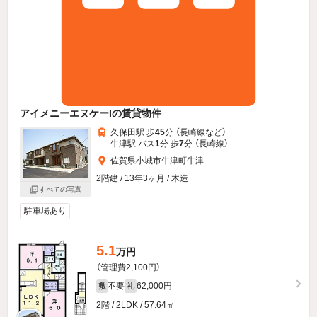
アイメニーエヌケーIの賃貸物件
久保田駅 歩
45
分 （長崎線
など
）
牛津駅 バス
1
分 歩
7
分 （長崎線）
佐賀県小城市牛津町牛津
2階建 / 13年3ヶ月 / 木造
すべての写真
駐車場あり
5.1
万円
（管理費2,100円）
不要
62,000円
敷
礼
2階 / 2LDK / 57.64㎡