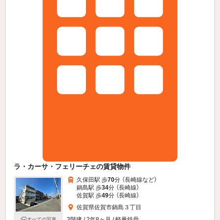
ラ・カーサ・フェリーチェの賃貸物件
久保田駅 歩
70
分 （長崎線
など
）
鍋島駅 歩
34
分 （長崎線）
佐賀駅 歩
49
分 （長崎線）
佐賀県佐賀市鍋島３丁目
3階建 / 2年8ヶ月 / 軽量鉄骨
すべての写真