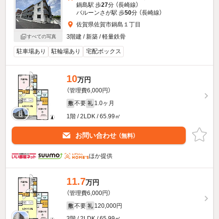
鍋島駅 歩
27
分 （長崎線）
バルーンさが駅 歩
50
分 （長崎線）
佐賀県佐賀市鍋島１丁目
3階建 / 新築 / 軽量鉄骨
すべての写真
駐車場あり
駐輪場あり
宅配ボックス
10
万円
（管理費6,000円）
不要
1.0ヶ月
敷
礼
1階 / 2LDK / 65.99㎡
お問い合わせ
（無料）
ほか提供
11.7
万円
（管理費6,000円）
不要
120,000円
敷
礼
3階 / 2LDK / 65.99㎡