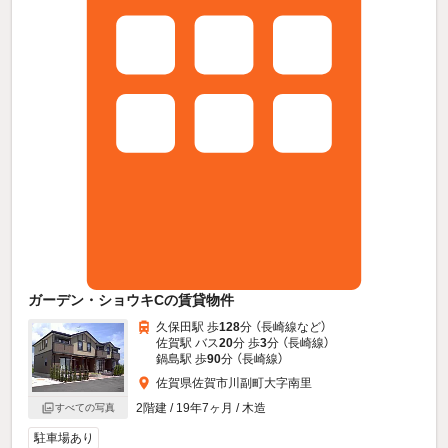
ガーデン・ショウキCの賃貸物件
久保田駅 歩
128
分 （長崎線
など
）
佐賀駅 バス
20
分 歩
3
分 （長崎線）
鍋島駅 歩
90
分 （長崎線）
佐賀県佐賀市川副町大字南里
2階建 / 19年7ヶ月 / 木造
すべての写真
駐車場あり