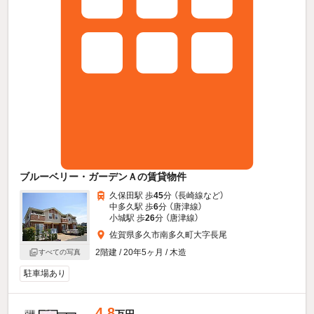
ブルーベリー・ガーデンＡの賃貸物件
久保田駅 歩
45
分 （長崎線
など
）
中多久駅 歩
6
分 （唐津線）
小城駅 歩
26
分 （唐津線）
佐賀県多久市南多久町大字長尾
2階建 / 20年5ヶ月 / 木造
すべての写真
駐車場あり
4.8