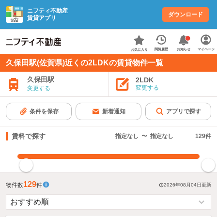
ニフティ不動産
ダウンロード
賃貸アプリ
お知らせ
閲覧履歴
マイページ
お気に入り
久保田駅(佐賀県)近くの2LDKの賃貸物件一覧
久保田駅
2LDK
変更する
変更する
条件を保存
新着通知
アプリで探す
賃料で探す
指定なし
〜
指定なし
129
件
指定した賃料で絞り込む
129
物件数
件
2026年08月04日
更新