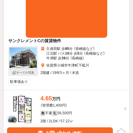
サンクレメントCの賃貸物件
久保田駅 歩
80
分 （長崎線
など
）
江北駅 バス
10
分 歩
5
分 （長崎線
など
）
牛津駅 歩
39
分 （長崎線）
佐賀県小城市牛津町下砥川
2階建 / 19年5ヶ月 / 木造
すべての写真
駐車場あり
4.65
万円
（管理費1,400円）
不要
56,500円
敷
礼
2階 / 2LDK / 57.22㎡
お問い合わせ
（無料）