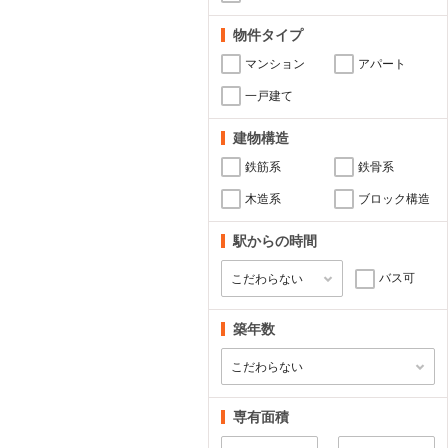
物件タイプ
マンション
アパート
一戸建て
建物構造
鉄筋系
鉄骨系
木造系
ブロック構造
駅からの時間
バス可
築年数
専有面積