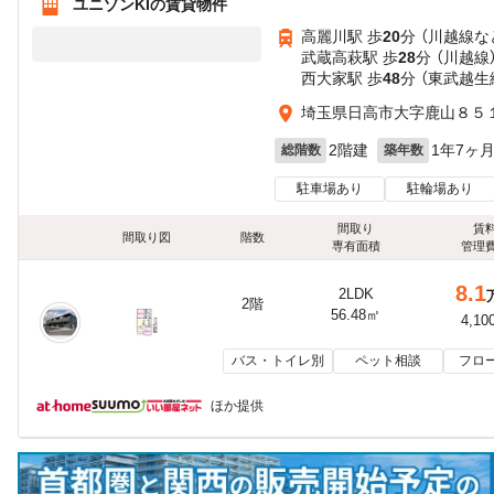
ユニゾンKIの賃貸物件
高麗川駅 歩
20
分 （川越線
な
武蔵高萩駅 歩
28
分 （川越線
西大家駅 歩
48
分 （東武越生
埼玉県日高市大字鹿山８５１
2階建
1年7ヶ
総階数
築年数
駐車場あり
駐輪場あり
間取り
賃
間取り図
階数
専有面積
管理
8.1
2LDK
2階
56.48㎡
4,10
バス・トイレ別
ペット相談
フロ
ほか提供