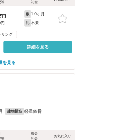
費等
礼金
1.0ヶ月
敷
万円
不要
0円
礼
ーリング
詳細を見る
屋を見る
）
月
軽量鉄骨
建物構造
料
敷金
お気に入り
費等
礼金