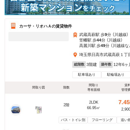
カーサ・リオハＡの賃貸物件
武蔵高萩駅 歩
9
分 （川越線）
笠幡駅 歩
44
分 （川越線）
高麗川駅 歩
49
分 （川越線
な
埼玉県日高市武蔵高萩１丁
3階建
12年6ヶ
総階数
築年数
駐車場あり
駐輪場あり
間取り
賃
間取り図
階数
専有面積
管理
7.45
2LDK
2階
66.95㎡
2,90
バス・トイレ別
フローリング
追い