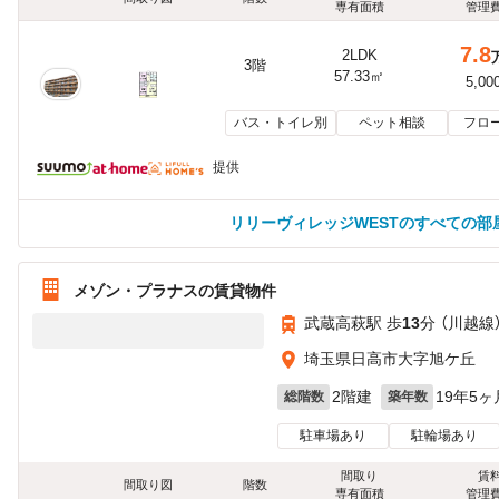
専有面積
管理
7.8
2LDK
3階
57.33㎡
5,00
バス・トイレ別
ペット相談
フロ
提供
リリーヴィレッジWESTのすべての部
メゾン・プラナスの賃貸物件
武蔵高萩駅 歩
13
分 （川越線
埼玉県日高市大字旭ケ丘
2階建
19年5ヶ
総階数
築年数
駐車場あり
駐輪場あり
間取り
賃
間取り図
階数
専有面積
管理