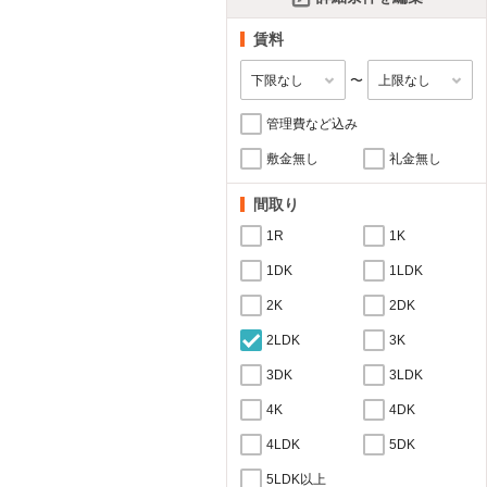
賃料
〜
管理費など込み
敷金無し
礼金無し
間取り
1R
1K
1DK
1LDK
2K
2DK
2LDK
3K
3DK
3LDK
4K
4DK
4LDK
5DK
5LDK以上