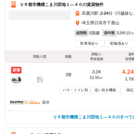
ＵＲ都市機構こま川団地１—４０の賃貸物件
高麗川駅 歩
24
分 （川越線
な
埼玉県日高市下鹿山
5階建
53年10
総階数
築年数
駐車場あり
駐輪場あり
間取り
賃
間取り図
階数
専有面積
管理
新着
4.24
2LDK
2階
52.55㎡
3,70
バス・トイレ別
追い炊き機能
保証
提供
ＵＲ都市機構こま川団地１—４０のすべて