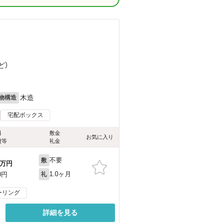
ど
）
木造
物構造
宅配ボックス
料
敷金
お気に入り
費等
礼金
不要
敷
万円
1.0ヶ月
0円
礼
ーリング
詳細を見る