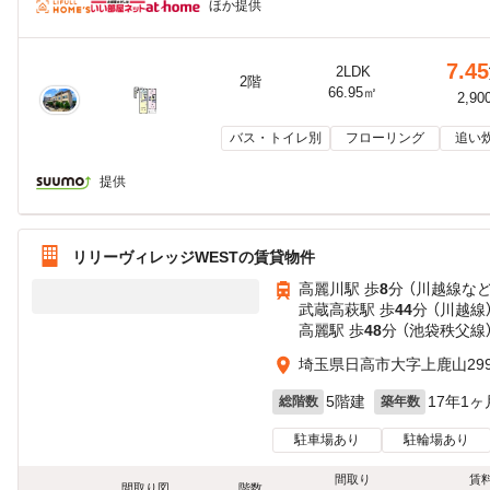
ほか提供
7.45
2LDK
2階
66.95㎡
2,90
バス・トイレ別
フローリング
追い
提供
リリーヴィレッジWESTの賃貸物件
高麗川駅 歩
8
分 （川越線
な
武蔵高萩駅 歩
44
分 （川越線
高麗駅 歩
48
分 （池袋秩父線
埼玉県日高市大字上鹿山299
5階建
17年1ヶ
総階数
築年数
駐車場あり
駐輪場あり
間取り
賃
間取り図
階数