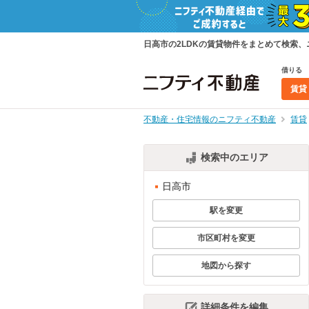
日高市の2LDKの賃貸物件をまとめて検索
借りる
賃貸
不動産・住宅情報のニフティ不動産
賃貸
検索中のエリア
日高市
駅を変更
市区町村を変更
地図から探す
詳細条件を編集