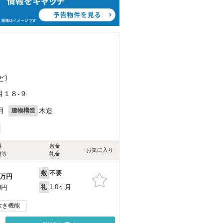
ど
）
目１８-９
月
木造
建物構造
料
敷金
お気に入り
費等
礼金
不要
敷
万円
1.0ヶ月
0円
礼
炊き機能