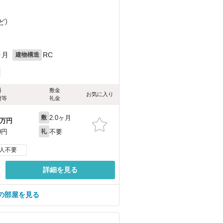
ど
）
ヶ月
RC
建物構造
料
敷金
お気に入り
費等
礼金
2.0ヶ月
敷
万円
不要
0円
礼
人不要
詳細を見る
の部屋を見る