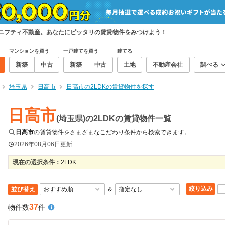
、ニフティ不動産。あなたにピッタリの賃貸物件をみつけよう！
マンションを買う
一戸建てを買う
建てる
新築
中古
新築
中古
土地
不動産会社
調べる
埼玉県
日高市
日高市の2LDKの賃貸物件を探す
日高市
(埼玉県)の2LDKの賃貸物件一覧
日高市
の賃貸物件をさまざまなこだわり条件から検索できます。
2026年08月06日
更新
現在の選択条件：
2LDK
絞り込み
並び替え
＆
37
物件数
件