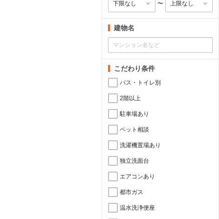
〜
建物名
こだわり条件
バス・トイレ別
2階以上
駐車場あり
ペット相談
洗濯機置場あり
独立洗面台
エアコンあり
都市ガス
温水洗浄便座