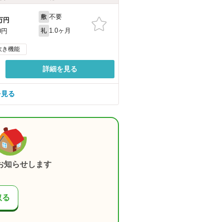
不要
敷
万円
1.0ヶ月
0円
礼
炊き機能
詳細を見る
を見る
お知らせします
取る