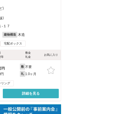
ど
）
）
線）
-１７
月
木造
建物構造
宅配ボックス
料
敷金
お気に入り
費等
礼金
不要
敷
万円
1.0ヶ月
0円
礼
ーリング
詳細を見る