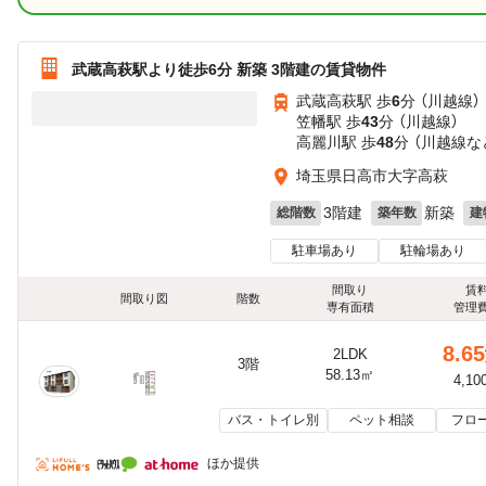
武蔵高萩駅より徒歩6分 新築 3階建の賃貸物件
武蔵高萩駅 歩
6
分 （川越線）
笠幡駅 歩
43
分 （川越線）
高麗川駅 歩
48
分 （川越線
な
埼玉県日高市大字高萩
3階建
新築
総階数
築年数
建
駐車場あり
駐輪場あり
間取り
賃
間取り図
階数
専有面積
管理
8.65
2LDK
3階
58.13㎡
4,10
バス・トイレ別
ペット相談
フロ
ほか提供