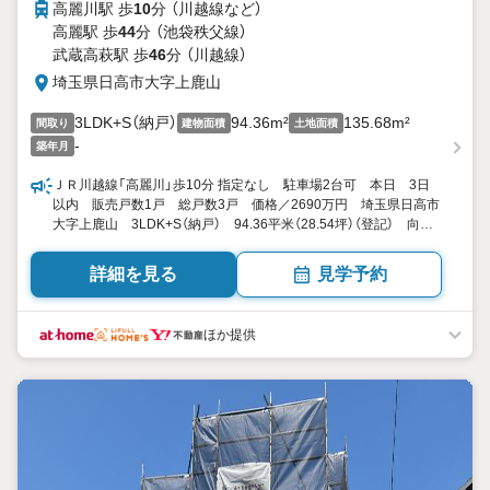
高麗川駅 歩
10
分 （川越線
など
）
高麗駅 歩
44
分 （池袋秩父線）
武蔵高萩駅 歩
46
分 （川越線）
埼玉県日高市大字上鹿山
3LDK+S（納戸）
94.36m²
135.68m²
間取り
建物面積
土地面積
-
築年月
ＪＲ川越線「高麗川」歩10分 指定なし 駐車場2台可 本日 3日
以内 販売戸数1戸 総戸数3戸 価格／2690万円 埼玉県日高市
大字上鹿山 3LDK+S（納戸） 94.36平米（28.54坪）（登記） 向き
／▼未選択 by SUUMO
詳細を見る
見学予約
ほか提供