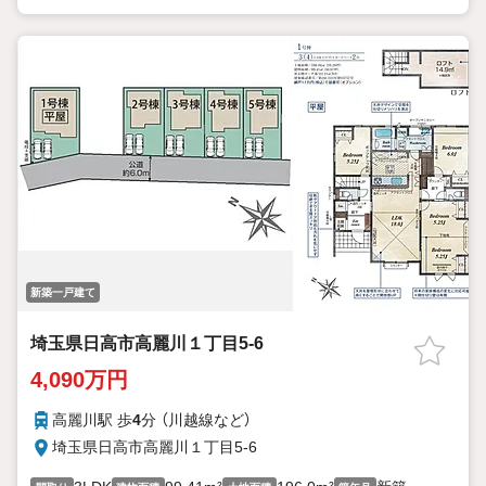
て、「どこに、なんで、いくら」全てご説明いたします。 いつでも
お気軽にお問い合わせください。
新築一戸建て
埼玉県日高市高麗川１丁目5-6
4,090万円
高麗川駅 歩
4
分 （川越線
など
）
埼玉県日高市高麗川１丁目5-6