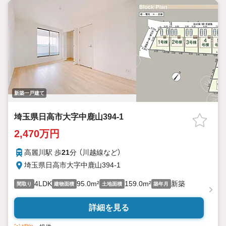
お気軽にお問い合わせください。
新築一戸建て
埼玉県日高市大字中鹿山394-1
2,470万円
高麗川駅 歩
21
分 （川越線
など
）
埼玉県日高市大字中鹿山394-1
4LDK
95.0m²
159.0m²
新築
間取り
建物面積
土地面積
築年月
詳細を見る