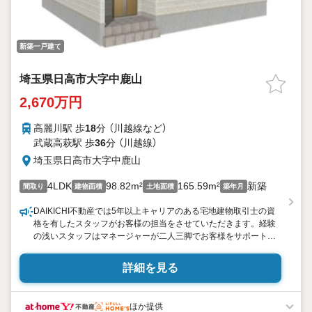
新築一戸建て
埼玉県日高市大字中鹿山
2,670万円
高麗川駅 歩
18
分 （川越線
など
）
武蔵高萩駅 歩
36
分 （川越線）
埼玉県日高市大字中鹿山
4LDK
98.82m²
165.59m²
新築
間取り
建物面積
土地面積
築年月
DAIKICHI不動産では5年以上キャリアのある宅地建物取引士の資
格を有したスタッフがお客様の担当をさせていただきます。経験
の浅いスタッフはマネージャーが二人三脚でお客様をサポート致
します。各スタッフは年間に40件前後の引き渡しを経験しており
ますので、安心、安全のお取引ができる事をお約束いたします。
詳細を見る
住宅ローンや火災保険、ライフライン（電気、ガス、水道等）や税
金の控除手続きまで、不動産購入に関わる全ての手続きを私共が
サポートいたします。 お客様のご不明点は丁寧にご説明いたしま
ほか提供
すのでご安心ください。 その他物件以外にかかる諸経費につい