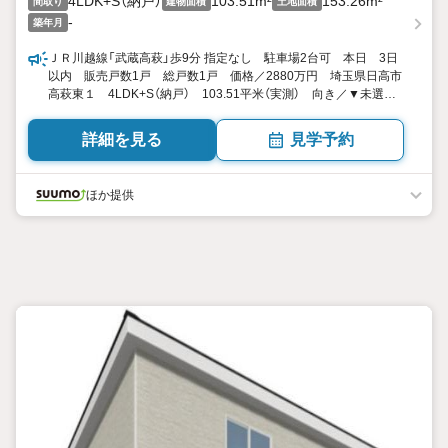
4LDK+S（納戸）
103.51m²
153.26m²
間取り
建物面積
土地面積
-
築年月
ＪＲ川越線「武蔵高萩」歩9分 指定なし 駐車場2台可 本日 3日
以内 販売戸数1戸 総戸数1戸 価格／2880万円 埼玉県日高市
高萩東１ 4LDK+S（納戸） 103.51平米（実測） 向き／▼未選択
by SUUMO
詳細を見る
見学予約
ほか提供