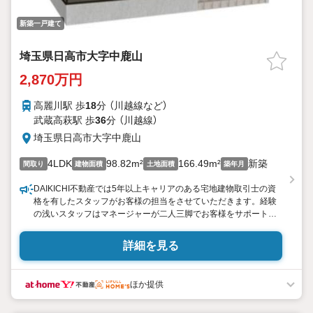
新築一戸建て
埼玉県日高市大字中鹿山
2,870万円
高麗川駅 歩
18
分 （川越線
など
）
武蔵高萩駅 歩
36
分 （川越線）
埼玉県日高市大字中鹿山
4LDK
98.82m²
166.49m²
新築
間取り
建物面積
土地面積
築年月
DAIKICHI不動産では5年以上キャリアのある宅地建物取引士の資
格を有したスタッフがお客様の担当をさせていただきます。経験
の浅いスタッフはマネージャーが二人三脚でお客様をサポート致
します。各スタッフは年間に40件前後の引き渡しを経験しており
ますので、安心、安全のお取引ができる事をお約束いたします。
詳細を見る
住宅ローンや火災保険、ライフライン（電気、ガス、水道等）や税
金の控除手続きまで、不動産購入に関わる全ての手続きを私共が
サポートいたします。 お客様のご不明点は丁寧にご説明いたしま
ほか提供
すのでご安心ください。 その他物件以外にかかる諸経費につい
て、「どこに、なんで、いくら」全てご説明いたします。 いつでも