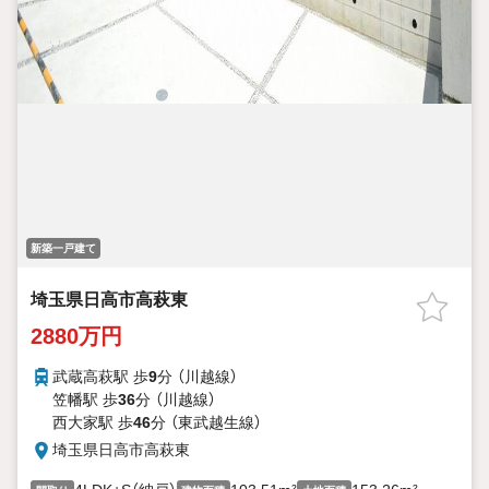
新築一戸建て
埼玉県日高市高萩東
2880万円
武蔵高萩駅 歩
9
分 （川越線）
笠幡駅 歩
36
分 （川越線）
西大家駅 歩
46
分 （東武越生線）
埼玉県日高市高萩東