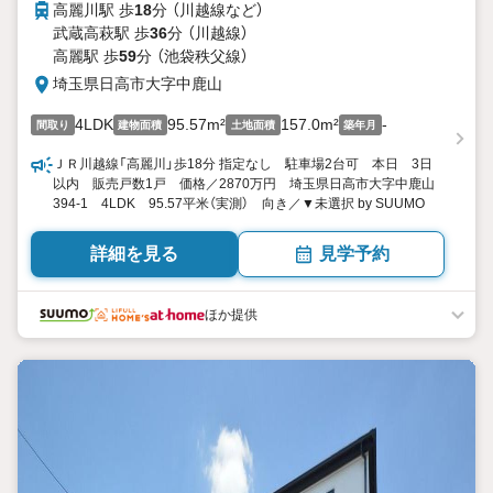
高麗川駅 歩
18
分 （川越線
など
）
武蔵高萩駅 歩
36
分 （川越線）
高麗駅 歩
59
分 （池袋秩父線）
埼玉県日高市大字中鹿山
4LDK
95.57m²
157.0m²
-
間取り
建物面積
土地面積
築年月
ＪＲ川越線「高麗川」歩18分 指定なし 駐車場2台可 本日 3日
以内 販売戸数1戸 価格／2870万円 埼玉県日高市大字中鹿山
394-1 4LDK 95.57平米（実測） 向き／▼未選択 by SUUMO
詳細を見る
見学予約
ほか提供