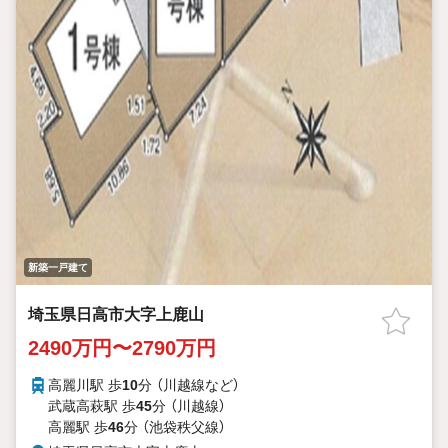
新築一戸建て
埼玉県日高市大字上鹿山
2490万円〜2790万円
高麗川駅 歩
10
分 （川越線
など
）
武蔵高萩駅 歩
45
分 （川越線）
高麗駅 歩
46
分 （池袋秩父線）