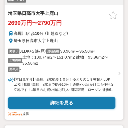
埼玉県日高市大字上鹿山
2690万円〜2790万円
高麗川駅 歩
10
分 （川越線
など
）
埼玉県日高市大字上鹿山
3LDK+S（納戸）
93.96m²～95.58m²
間取り
建物面積
土地：130.74m2〜151.07m2 建物：93.96m2〜
土地面積
95.58m2
-
築年月
【本日見学可】「高麗川」駅徒歩１０分！ゆとりの１９帖超えLDK！
□JR川越線「高麗川」駅まで徒歩10分！通勤やお出かけにも便利な
立地です！□毎日のお買い物に嬉しい周辺環境！ローソン 徒歩6
分・ドラッグストアセキ 徒歩7分・ヤオコー 徒歩10分 ■浴室乾燥
機完備で雨の日や花粉の時期のお洗濯も快適です！■24時間換気
詳細を見る
システムで快適な暮らしを実現！■当物件は「設計」「建設」の「住宅
性能評価」において、耐震最高等級を全棟取得しています！
提供