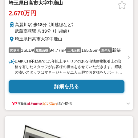
埼玉県日高市大字中鹿山
2,670万円
高麗川駅 歩
18
分 （川越線
など
）
武蔵高萩駅 歩
33
分 （川越線）
埼玉県日高市大字中鹿山
3SLDK
94.77m²
165.55m²
新築
間取り
建物面積
土地面積
築年月
DAIKICHI不動産では5年以上キャリアのある宅地建物取引士の資
格を有したスタッフがお客様の担当をさせていただきます。経験
の浅いスタッフはマネージャーが二人三脚でお客様をサポート致
します。各スタッフは年間に40件前後の引き渡しを経験しており
ますので、安心、安全のお取引ができる事をお約束いたします。
詳細を見る
住宅ローンや火災保険、ライフライン（電気、ガス、水道等）や税
金の控除手続きまで、不動産購入に関わる全ての手続きを私共が
サポートいたします。 お客様のご不明点は丁寧にご説明いたしま
ほか提供
すのでご安心ください。 その他物件以外にかかる諸経費につい
て、「どこに、なんで、いくら」全てご説明いたします。 いつでも
お気軽にお問い合わせください。