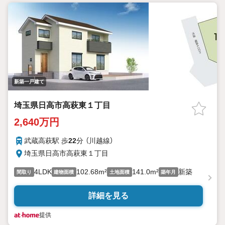
新築一戸建て
埼玉県日高市高萩東１丁目
2,640万円
武蔵高萩駅 歩
22
分 （川越線）
埼玉県日高市高萩東１丁目
4LDK
102.68m²
141.0m²
新築
間取り
建物面積
土地面積
築年月
詳細を見る
提供