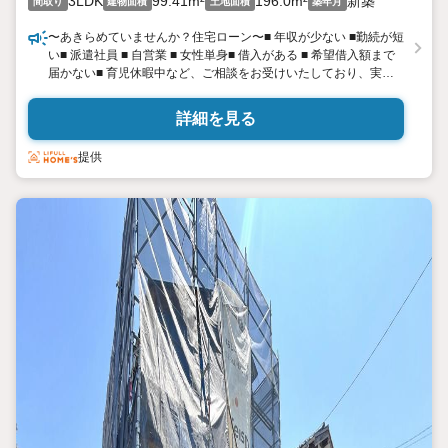
3LDK
99.41m²
196.0m²
新築
間取り
建物面積
土地面積
築年月
〜あきらめていませんか？住宅ローン〜■ 年収が少ない ■勤続が短
い■ 派遣社員 ■ 自営業 ■ 女性単身■ 借入がある ■ 希望借入額まで
届かない■ 育児休暇中など、ご相談をお受けいたしており、実際
に数多くの方が、ご購入に成功されております。住宅ローンに
は、コツがあります。ご不安なことは、ご相談ください！---出張
詳細を見る
可能、来店不要---
提供