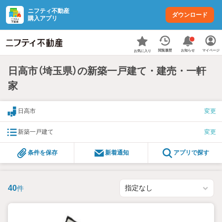
ニフティ不動産
ダウンロード
購入アプリ
お知らせ
閲覧履歴
マイページ
お気に入り
日高市（埼玉県）の新築一戸建て・建売・一軒
家
日高市
変更
新築一戸建て
変更
条件を保存
新着通知
アプリで探す
40
件