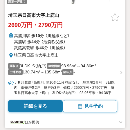
新築一戸建て
埼玉県日高市大字上鹿山
2690万円・2790万円
高麗川駅 歩
10
分 （川越線
など
）
高麗駅 歩
44
分 （池袋秩父線）
武蔵高萩駅 歩
46
分 （川越線）
埼玉県日高市大字上鹿山
3LDK+S（納戸）
93.96m²～94.36m²
間取り
建物面積
130.74m²～135.68m²
-
土地面積
築年月
ＪＲ川越線「高麗川」歩10分11分 指定なし 駐車場2台可 3日以
内 販売戸数2戸 総戸数3戸 価格／2690万円・2790万円 埼
玉県日高市大字上鹿山 3LDK+S（納戸） 93.96平米・94.36平米
（28.42坪・28.54坪） 向き／▼未選択 by SUUMO
詳細を見る
見学予約
ほか提供