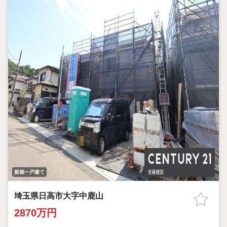
又、弊社推奨銀行なら、転職で勤続2ケ月・派遣社員・2重の住宅
ローン・軽度のクレジット延滞者・団体生命保険加入不可の方・
永住権無し（夫婦ともに）の方母子家庭の方（児童手当の収入合算）
も審査が可能です。
又、500万円までなら、マイカーローン・学資ロ-ンの合算住宅ロ-
ンも可能です。
弊社は積極的に値引き交渉を致します。30万円100万円ほど値引
きが可能な場合も御座います！
新築一戸建て
埼玉県日高市大字中鹿山
2870万円