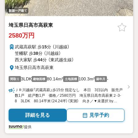
新築一戸建て
埼玉県日高市高萩東
2580万円
武蔵高萩駅 歩
15
分 （川越線）
笠幡駅 歩
38
分 （川越線）
西大家駅 歩
44
分 （東武越生線）
埼玉県日高市高萩東
3LDK
80.14m²
100.3m²
-
間取り
建物面積
土地面積
築年月
ＪＲ川越線「武蔵高萩」歩15分 指定なし 本日 3日以内 販売戸
数1戸 総戸数1戸 価格／2580万円 埼玉県日高市高萩東２-3-
8 3LDK 80.14平米（24.24坪）（実測） 向き／▼未選択 by
SUUMO
詳細を見る
見学予約
提供