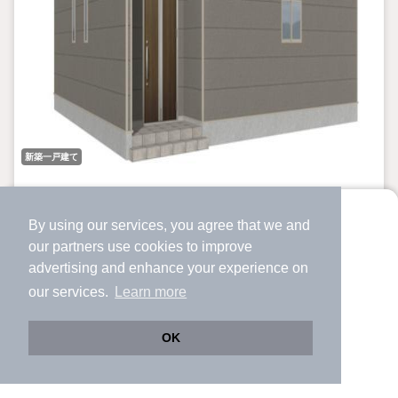
新築一戸建て
埼玉県日高市大字中鹿山
By using our services, you agree that we and
2,670万円
より使いやすくなった
our
partners
use cookies to improve
アプリで物件探ししませんか？
高麗川駅 歩
18
分 （川越線
など
）
advertising and enhance your experience on
武蔵高萩駅 歩
36
分 （川越線）
✔️
サクサク動く地図で物件検索
our services.
Learn more
埼玉県日高市大字中鹿山
✔️
新着物件・価格変動をすぐに通知
✔️
会員登録なし
4LDK
97.2m²
165.49m²
新築
間取り
建物面積
土地面積
築年月
OK
Web版をこのまま使う
購入アプリを開く
DAIKICHI不動産では5年以上キャリアのある宅地建物取引士の資
市区町村を変更
詳細条件を変更
格を有したスタッフがお客様の担当をさせていただきます。経験