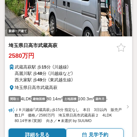
新築一戸建て
埼玉県日高市武蔵高萩
2580万円
武蔵高萩駅 歩
15
分 （川越線）
高麗川駅 歩
48
分 （川越線
など
）
西大家駅 歩
49
分 （東武越生線）
埼玉県日高市武蔵高萩
4LDK
80.14m²
100.3m²
-
間取り
建物面積
土地面積
築年月
ＪＲ川越線「武蔵高萩」歩15分 指定なし 本日 3日以内 販売戸
数1戸 価格／2580万円 埼玉県日高市武蔵高萩２ 4LDK
80.14平米（実測） 向き／▼未選択 by SUUMO
詳細を見る
見学予約