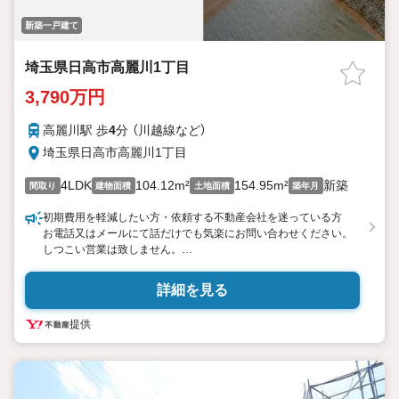
新築一戸建て
埼玉県日高市高麗川1丁目
3,790万円
高麗川駅 歩
4
分 （川越線
など
）
埼玉県日高市高麗川1丁目
4LDK
104.12m²
154.95m²
新築
間取り
建物面積
土地面積
築年月
初期費用を軽減したい方・依頼する不動産会社を迷っている方
お電話又はメールにて話だけでも気楽にお問い合わせください。
しつこい営業は致しません。
弊社なら一般の不動産会社に比べ60万円150万円位がお得になり
ます。
詳細を見る
このサービスは大手不動産会社・現地販売不動産会社には通常あ
りません。
提供
他社掲載広告物件でも、埼玉県の新築初期費用軽減サ-ビスが
お取り扱い可能です！（一部取り扱えない物件もあり）
弊社なら自己資金が0円でも、新築一戸建ての購入（諸費用・エア
コン等のオプション・引っ越し代も含む）が可能です！