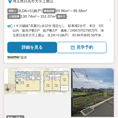
埼玉県日高市大字上鹿山
3LDK+S（納戸）
93.96m²～95.58m²
間取り
建物面積
130.74m²～151.07m²
-
土地面積
築年月
ＪＲ川越線「高麗川」歩10分 指定なし 駐車場2台可 本日 3日
以内 販売戸数3戸 総戸数3戸 価格／2490万円2790万円 埼
玉県日高市大字上鹿山 3LDK+S（納戸） 93.96平米95.58平米
（28.42坪28.91坪）（実測） 向き／▼未選択 by SUUMO
詳細を見る
見学予約
提供
新築一戸建て