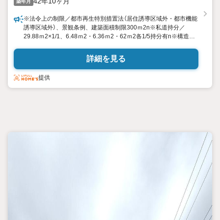
42年10ヶ月
築年月
※法令上の制限／都市再生特別措置法（居住誘導区域外・都市機能
誘導区域外）、景観条例、建築面積制限300ｍ2n※私道持分／
29.88ｍ2×1/1、6.48ｍ2・6.36ｍ2・62ｍ2各1/5持分有n※構造補
足／木造スレート葺・亜鉛メッキ鋼板葺2階建n※建築面積補足／
増築部分未登記有 増築年月日・面積不詳n※再建築の際は適合証
詳細を見る
明が必要となります。n※カースペースには車種による制限がござ
います。
提供