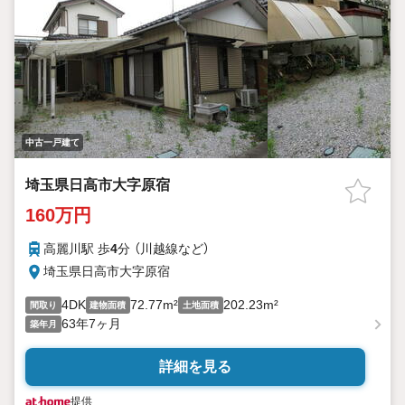
中古一戸建て
埼玉県日高市大字原宿
160万円
高麗川駅 歩
4
分 （川越線
など
）
埼玉県日高市大字原宿
4DK
72.77m²
202.23m²
間取り
建物面積
土地面積
63年7ヶ月
築年月
詳細を見る
提供