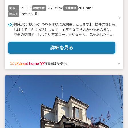
5SLDK
147.39m²
201.8m²
間取り
建物面積
土地面積
38年2ヶ月
築年月
【弊社では以下の5つをお客様にお約束いたします】 1.物件の善し悪
しは全て正直にお話しします。 2.無理な売り込みや契約の催促、
突然の訪問等、しつこい営業は一切行いません。 3.契約したら終
わりではなくお引き渡し後、お引越し後もお客様のパートナーで
あること。 4.ウソやおとり広告は一切使いません。(データ更新は
詳細を見る
迅速に行います。） 5.お客様の個人情報は細心の注意を払って取り
扱いします。
ほか提供