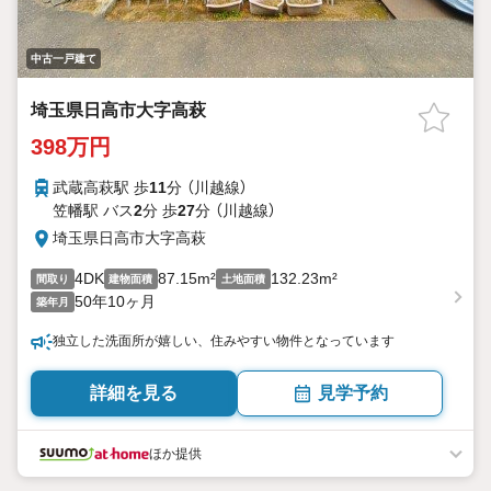
中古一戸建て
埼玉県日高市大字高萩
398万円
武蔵高萩駅 歩
11
分 （川越線）
笠幡駅 バス
2
分 歩
27
分 （川越線）
埼玉県日高市大字高萩
4DK
87.15m²
132.23m²
間取り
建物面積
土地面積
50年10ヶ月
築年月
独立した洗面所が嬉しい、住みやすい物件となっています
詳細を見る
見学予約
ほか提供