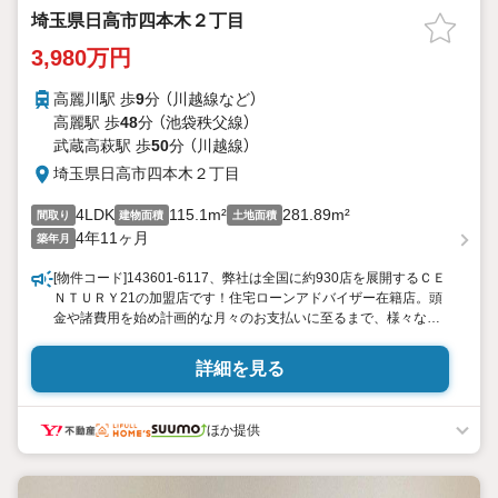
埼玉県日高市四本木２丁目
3,980万円
高麗川駅 歩
9
分 （川越線
など
）
高麗駅 歩
48
分 （池袋秩父線）
武蔵高萩駅 歩
50
分 （川越線）
埼玉県日高市四本木２丁目
4LDK
115.1m²
281.89m²
間取り
建物面積
土地面積
4年11ヶ月
築年月
[物件コード]143601-6117、弊社は全国に約930店を展開するＣＥ
ＮＴＵＲＹ21の加盟店です！住宅ローンアドバイザー在籍店。頭
金や諸費用を始め計画的な月々のお支払いに至るまで、様々な角
度からご説明をさせて頂きます。また、提携銀行にて住宅ローン
金利の大幅優遇もございます。歓迎中国籍！有中国籍員工中文対
詳細を見る
応！代理貸款（没有永住・0首付可）
ほか提供