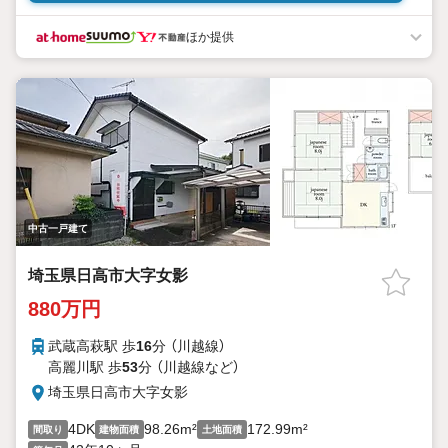
室乾燥機。
・セカンドカーにも嬉しい2台分の駐車スペース付。
ほか提供
■周辺環境のご紹介■
・日高市立高萩小学校まで徒歩約10分の立地。
・毎日の買物にも便利な徒歩約6分のTAIRAYA 高萩店。
・医療法人積仁会旭ケ丘病院まで徒歩約15分,かかりつけの病院を
近くにもてると安心ですね。
・武蔵高萩1丁目公園まで徒歩約4分で近くに住むお友達とも集ま
りやすい！
【お電話でのご予約のほうがスムーズにご対応できます】
内覧は10:0018:00まで可能です（それ以外の時間帯もご相談くださ
中古一戸建て
い！）
●見学のご希望はインターネットでの予約も可能です●
埼玉県日高市大字女影
［室内・現地を見学する］ボタンをクリック！
当日の見学も受付ておりますのでお気軽にご相談ください！
880万円
武蔵高萩駅 歩
16
分 （川越線）
高麗川駅 歩
53
分 （川越線
など
）
埼玉県日高市大字女影
4DK
98.26m²
172.99m²
間取り
建物面積
土地面積