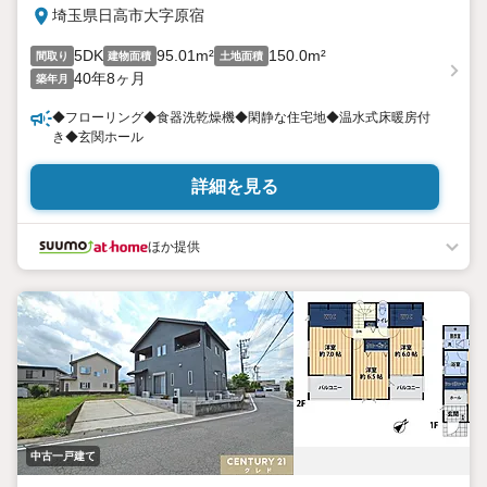
埼玉県日高市大字原宿
5DK
95.01m²
150.0m²
間取り
建物面積
土地面積
40年8ヶ月
築年月
◆フローリング◆食器洗乾燥機◆閑静な住宅地◆温水式床暖房付
き◆玄関ホール
詳細を見る
ほか提供
中古一戸建て