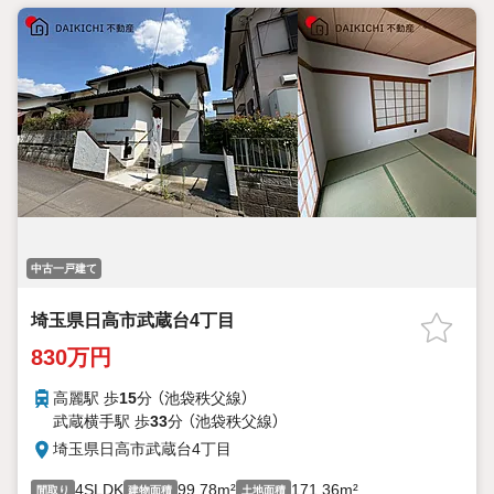
中古一戸建て
埼玉県日高市武蔵台4丁目
830万円
高麗駅 歩
15
分 （池袋秩父線）
武蔵横手駅 歩
33
分 （池袋秩父線）
埼玉県日高市武蔵台4丁目
4SLDK
99.78m²
171.36m²
間取り
建物面積
土地面積