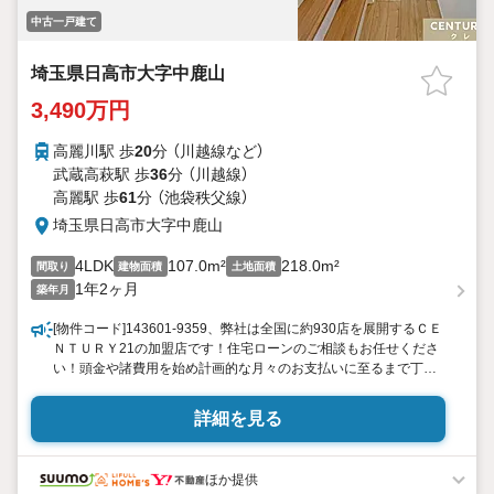
中古一戸建て
埼玉県日高市大字中鹿山
3,490万円
高麗川駅 歩
20
分 （川越線
など
）
武蔵高萩駅 歩
36
分 （川越線）
高麗駅 歩
61
分 （池袋秩父線）
埼玉県日高市大字中鹿山
4LDK
107.0m²
218.0m²
間取り
建物面積
土地面積
1年2ヶ月
築年月
[物件コード]143601-9359、弊社は全国に約930店を展開するＣＥ
ＮＴＵＲＹ21の加盟店です！住宅ローンのご相談もお任せくださ
い！頭金や諸費用を始め計画的な月々のお支払いに至るまで丁寧
にご説明をさせて頂きます。提携銀行にて住宅ローン金利の大幅
優遇もございます。お気軽にお問合せ下さい。歓迎中国籍！有中
詳細を見る
国籍員工中文対応！代理貸款（没有永住・0首付可）
ほか提供