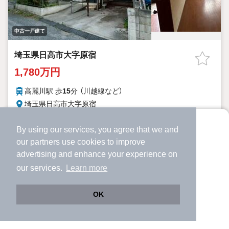
中古一戸建て
埼玉県日高市大字原宿
1,780万円
高麗川駅 歩
15
分 （川越線
など
）
埼玉県日高市大字原宿
3SLDK
108.0m²
138.39m²
間取り
建物面積
土地面積
By using our services, you agree that we and
より使いやすくなった
18年7ヶ月
築年月
our
partners
use cookies to improve
アプリで物件探ししませんか？
advertising and enhance your experience on
詳細を見る
✔️
サクサク動く地図で物件検索
our services.
Learn more
✔️
新着物件・価格変動をすぐに通知
提供
✔️
会員登録なし
OK
Web版をこのまま使う
購入アプリを開く
市区町村を変更
詳細条件を変更