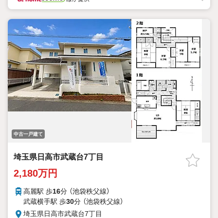
中古一戸建て
埼玉県日高市武蔵台7丁目
2,180万円
高麗駅 歩
16
分 （池袋秩父線）
武蔵横手駅 歩
30
分 （池袋秩父線）
埼玉県日高市武蔵台7丁目