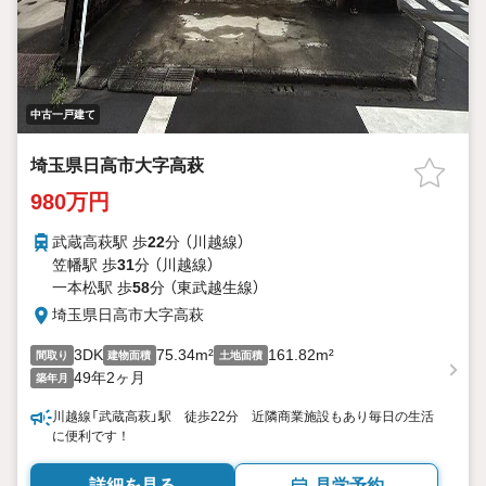
中古一戸建て
埼玉県日高市大字高萩
980万円
武蔵高萩駅 歩
22
分 （川越線）
笠幡駅 歩
31
分 （川越線）
一本松駅 歩
58
分 （東武越生線）
埼玉県日高市大字高萩
3DK
75.34m²
161.82m²
間取り
建物面積
土地面積
49年2ヶ月
築年月
川越線「武蔵高萩」駅 徒歩22分 近隣商業施設もあり毎日の生活
に便利です！
詳細を見る
見学予約