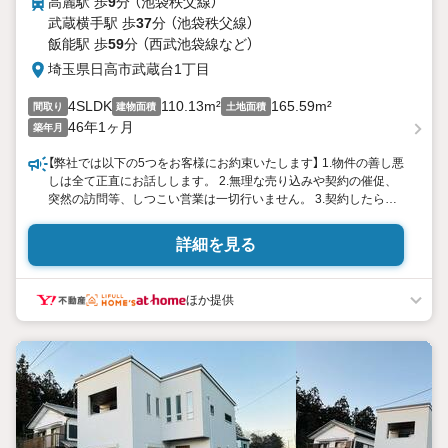
高麗駅 歩
9
分 （池袋秩父線）
武蔵横手駅 歩
37
分 （池袋秩父線）
飯能駅 歩
59
分 （西武池袋線
など
）
埼玉県日高市武蔵台1丁目
4SLDK
110.13m²
165.59m²
間取り
建物面積
土地面積
46年1ヶ月
築年月
【弊社では以下の5つをお客様にお約束いたします】 1.物件の善し悪
しは全て正直にお話しします。 2.無理な売り込みや契約の催促、
突然の訪問等、しつこい営業は一切行いません。 3.契約したら終
わりではなくお引き渡し後、お引越し後もお客様のパートナーで
あること。 4.ウソやおとり広告は一切使いません。(データ更新は
詳細を見る
迅速に行います。） 5.お客様の個人情報は細心の注意を払って取り
扱いします。
ほか提供