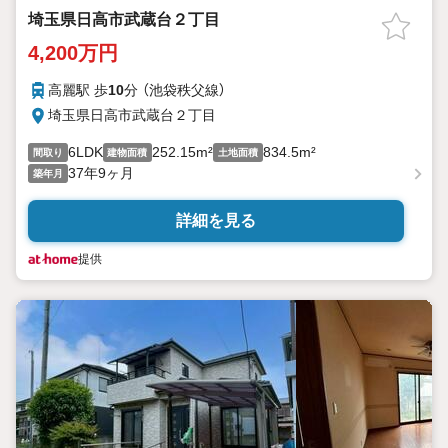
埼玉県日高市武蔵台２丁目
4,200万円
高麗駅 歩
10
分 （池袋秩父線）
埼玉県日高市武蔵台２丁目
6LDK
252.15m²
834.5m²
間取り
建物面積
土地面積
37年9ヶ月
築年月
詳細を見る
提供