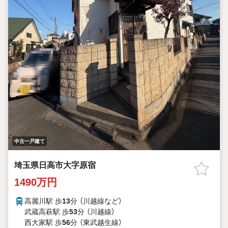
中古一戸建て
埼玉県日高市大字原宿
1490万円
高麗川駅 歩
13
分 （川越線
など
）
武蔵高萩駅 歩
53
分 （川越線）
西大家駅 歩
56
分 （東武越生線）