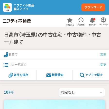
ニフティ不動産
ダウンロード
購入アプリ
お知らせ
閲覧履歴
マイページ
お気に入り
日高市（埼玉県）の中古住宅・中古物件・中古
一戸建て
日高市
変更
中古一戸建て
変更
条件を保存
新着通知
アプリで探す
107
件