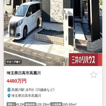
中古一戸建て
埼玉県日高市高麗川
4480万円
高麗川駅 歩
7
分 （川越線
など
）
埼玉県日高市高麗川
4LDK
126.28m²
165.65m²
間取り
建物面積
土地面積