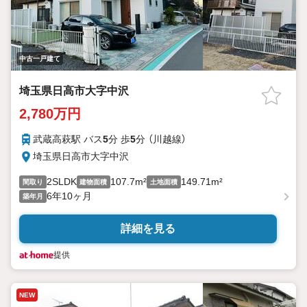
中古一戸建て
埼玉県日高市大字中沢
2,780万円
武蔵高萩駅 バス
5
分 歩
5
分 （川越線）
埼玉県日高市大字中沢
2SLDK
107.7m²
149.71m²
間取り
建物面積
土地面積
6年10ヶ月
築年月
詳細を見る
提供
NEW