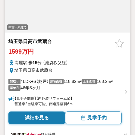
中古一戸建て
埼玉県日高市武蔵台
1599万円
高麗駅 歩
15
分 （池袋秩父線）
埼玉県日高市武蔵台
4LDK+S（納戸）
118.82m²
168.2m²
間取り
建物面積
土地面積
46年6ヶ月
築年月
【見学会開催】【内外装リフォーム済】
普通車2台駐車可能、南道路幅員6ｍ
詳細を見る
見学予約
ほか提供