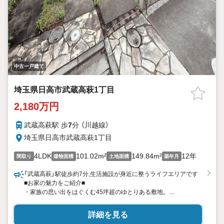
中古一戸建て
埼玉県日高市武蔵高萩1丁目
2,180万円
武蔵高萩駅 歩
7
分 （川越線）
埼玉県日高市武蔵高萩1丁目
4LDK
101.02m²
149.84m²
12年
間取り
建物面積
土地面積
築年月
「武蔵高萩」駅徒歩約7分,生活施設が身近に整うライフエリアです
■お家の魅力をご紹介■
・家族の思い出をはぐくむ45坪超のゆとりある敷地。
・18帖のLDKは家族は自然と集まる居心地の良い空間。
・プライベート空間もゆったり過ごせる全居室6帖以上の広さ。
詳細を見る
・雨の日や花粉の時期も気にせず洗濯物を乾かすことができる浴