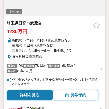
中古一戸建て
埼玉県日高市武蔵台
1280万円
飯能駅 バス
9
分 歩
1
分 （西武池袋線
など
）
高麗駅 歩
12
分 （池袋秩父線）
高麗川駅 バス
15
分 歩
1
分 （川越線
など
）
埼玉県日高市武蔵台
4DK
78.66m²
166.53m²
間取り
建物面積
土地面積
49年1ヶ月
築年月
●南空間の大きな明るいお家●改装履歴多●一部改装します（予算税
込２５０万円
詳細を見る
見学予約
ほか提供