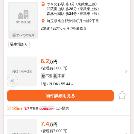
つきのわ駅 歩
3
分 （東武東上線）
武蔵嵐山駅 歩
28
分 （東武東上線）
森林公園駅 歩
34
分 （東武東上線）
埼玉県比企郡滑川町月の輪2丁目
2階建 / 22年6ヶ月 / 軽量鉄骨
すべての写真
駐車場あり
6.2
万円
（管理費3,000円）
不要
不要
敷
礼
1階 / 2LDK / 55.44㎡
物件詳細を見る
ほか提供
7.4
万円
（管理費7,000円）