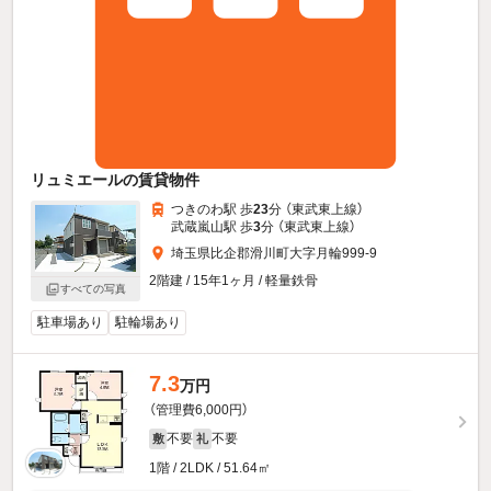
リュミエールの賃貸物件
つきのわ駅 歩
23
分 （東武東上線）
武蔵嵐山駅 歩
3
分 （東武東上線）
埼玉県比企郡滑川町大字月輪999-9
2階建 / 15年1ヶ月 / 軽量鉄骨
すべての写真
駐車場あり
駐輪場あり
7.3
万円
（管理費6,000円）
不要
不要
敷
礼
1階 / 2LDK / 51.64㎡