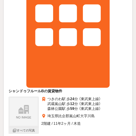
シャンドゥフルールBの賃貸物件
つきのわ駅 歩
24
分 （東武東上線）
武蔵嵐山駅 歩
12
分 （東武東上線）
森林公園駅 歩
59
分 （東武東上線）
埼玉県比企郡嵐山町大字川島
2階建 / 11年2ヶ月 / 木造
すべての写真