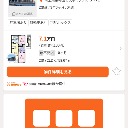
埼玉県東松山市大字市ノ川６０７-１
2階建 / 3年6ヶ月 / 木造
すべての写真
駐車場あり
駐輪場あり
宅配ボックス
7.1
万円
（管理費4,100円）
不要
1.0ヶ月
敷
礼
2階 / 2LDK / 58.67㎡
物件詳細を見る
ほか提供