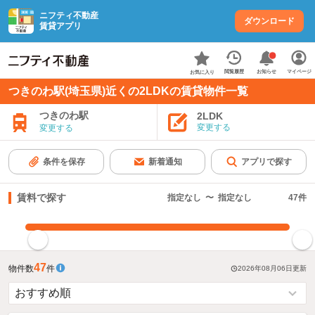
ニフティ不動産
ダウンロード
賃貸アプリ
お知らせ
閲覧履歴
マイページ
お気に入り
つきのわ駅(埼玉県)近くの2LDKの賃貸物件一覧
つきのわ駅
2LDK
変更する
変更する
条件を保存
新着通知
アプリで探す
賃料で探す
指定なし
〜
指定なし
47
件
指定した賃料で絞り込む
47
物件数
件
2026年08月06日
更新