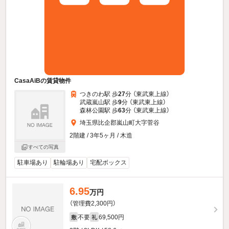
CasaAiBの賃貸物件
つきのわ駅 歩
27
分 （東武東上線）
武蔵嵐山駅 歩
9
分 （東武東上線）
森林公園駅 歩
63
分 （東武東上線）
埼玉県比企郡嵐山町大字菅谷
2階建 / 3年5ヶ月 / 木造
すべての写真
駐車場あり
駐輪場あり
宅配ボックス
6.95
万円
（管理費2,300円）
不要
69,500円
敷
礼