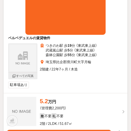
ベルベデュエルの賃貸物件
つきのわ駅 歩
19
分 （東武東上線）
武蔵嵐山駅 歩
5
分 （東武東上線）
森林公園駅 歩
55
分 （東武東上線）
埼玉県比企郡滑川町大字月輪
2階建 / 22年7ヶ月 / 木造
すべての写真
駐車場あり
5.2
万円
（管理費2,200円）
不要
不要
敷
礼
2階 / 2LDK / 51.67㎡