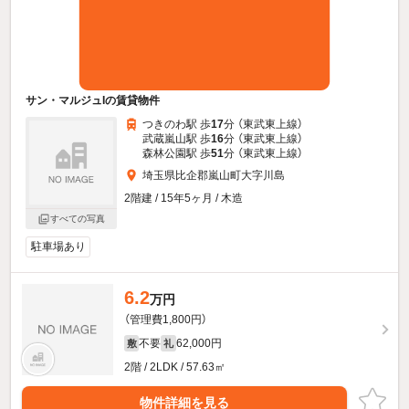
サン・マルジュIの賃貸物件
つきのわ駅 歩
17
分 （東武東上線）
武蔵嵐山駅 歩
16
分 （東武東上線）
森林公園駅 歩
51
分 （東武東上線）
埼玉県比企郡嵐山町大字川島
2階建 / 15年5ヶ月 / 木造
すべての写真
駐車場あり
6.2
万円
（管理費1,800円）
不要
62,000円
敷
礼
2階 / 2LDK / 57.63㎡
物件詳細を見る