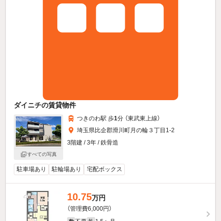
ダイニチの賃貸物件
つきのわ駅 歩
1
分 （東武東上線）
埼玉県比企郡滑川町月の輪３丁目1-2
3階建 / 3年 / 鉄骨造
すべての写真
駐車場あり
駐輪場あり
宅配ボックス
10.75
万円
（管理費6,000円）