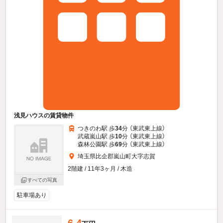
浅見ハウスの賃貸物件
つきのわ駅 歩
34
分 （東武東上線）
武蔵嵐山駅 歩
10
分 （東武東上線）
森林公園駅 歩
69
分 （東武東上線）
埼玉県比企郡嵐山町大字志賀
2階建 / 11年3ヶ月 / 木造
すべての写真
駐車場あり