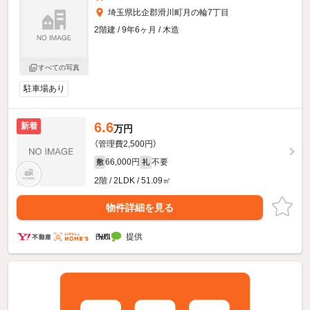
埼玉県比企郡滑川町月の輪7丁目
2階建 / 9年6ヶ月 / 木造
すべての写真
駐車場あり
6.6
新着
万円
（管理費2,500円）
66,000円
不要
敷
礼
2階 / 2LDK / 51.09㎡
物件詳細を見る
提供