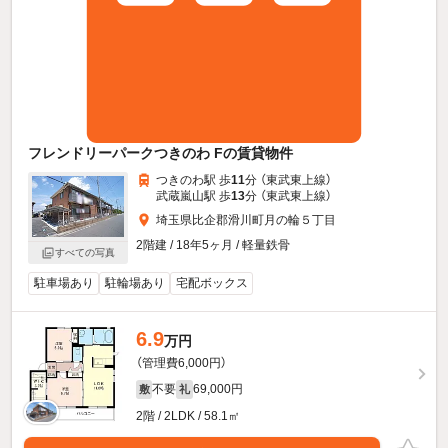
フレンドリーパークつきのわ Fの賃貸物件
つきのわ駅 歩
11
分 （東武東上線）
武蔵嵐山駅 歩
13
分 （東武東上線）
埼玉県比企郡滑川町月の輪５丁目
2階建 / 18年5ヶ月 / 軽量鉄骨
すべての写真
駐車場あり
駐輪場あり
宅配ボックス
6.9
万円
（管理費6,000円）
不要
69,000円
敷
礼
2階 / 2LDK / 58.1㎡