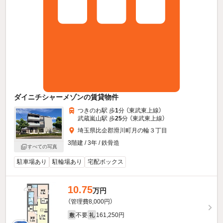
ダイニチシャーメゾンの賃貸物件
つきのわ駅 歩
1
分 （東武東上線）
武蔵嵐山駅 歩
25
分 （東武東上線）
埼玉県比企郡滑川町月の輪３丁目
3階建 / 3年 / 鉄骨造
すべての写真
駐車場あり
駐輪場あり
宅配ボックス
10.75
万円
（管理費8,000円）
不要
161,250円
敷
礼