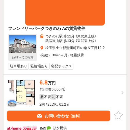
フレンドリーパークつきのわ Aの賃貸物件
つきのわ駅 歩
11
分 （東武東上線）
武蔵嵐山駅 歩
13
分 （東武東上線）
埼玉県比企郡滑川町月の輪５丁目12-2
2階建 / 18年5ヶ月 / 軽量鉄骨
すべての写真
駐車場あり
駐輪場あり
宅配ボックス
6.8
万円
（管理費6,000円）
不要
不要
敷
礼
2階 / 2LDK / 61.2㎡
お問い合わせ
（無料）
ほか提供