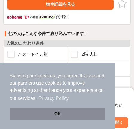
物件詳細を見る
ほか提供
他の人はこんな条件で絞り込んでいます！
人気のこだわり条件
バス・トイレ別
2階以上
駐車場あり
ペット相談
By using our services, you agree that we and
our
partners
use cookies to improve
洗濯機置場あり
独立洗面台
advertising and enhance your experience on
アプリに切り替えて、サクサクお部屋探し
our services.
Privacy Policy
エアコンあり
都市ガス
会員登録なしですぐ使える。マップ検索やお気に入り保存など、
アプリ限定の便利な機能が使えます！
温水洗浄便座
オートロック
OK
Web版で続行
アプリを開く
駅・沿線を変更
絞り込み条件を変更
コンロ2口以上
追焚き機能