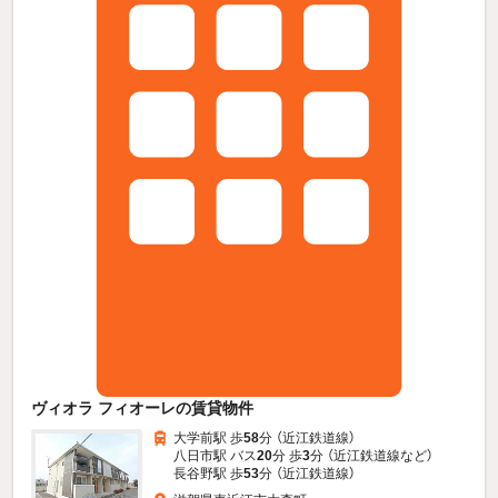
ヴィオラ フィオーレの賃貸物件
大学前駅 歩
58
分 （近江鉄道線）
八日市駅 バス
20
分 歩
3
分 （近江鉄道線
など
）
長谷野駅 歩
53
分 （近江鉄道線）