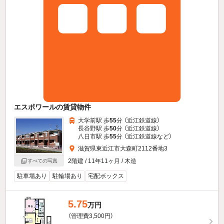
エスポワールの賃貸物件
大学前駅 歩
55
分 （近江鉄道線）
長谷野駅 歩
50
分 （近江鉄道線）
八日市駅 歩
55
分 （近江鉄道線
など
）
滋賀県東近江市大森町2112番地3
2階建 / 11年11ヶ月 / 木造
すべての写真
駐車場あり
駐輪場あり
宅配ボックス
5.75
万円
（管理費3,500円）