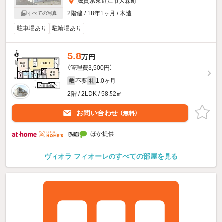
滋賀県東近江市大森町
2階建 / 18年1ヶ月 / 木造
すべての写真
駐車場あり
駐輪場あり
5.8
万円
（管理費3,500円）
不要
1.0ヶ月
敷
礼
2階 / 2LDK / 58.52㎡
お問い合わせ
（無料）
ほか提供
ヴィオラ フィオーレのすべての部屋を見る