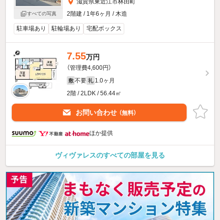
滋賀県東近江市林田町
2階建 / 1年6ヶ月 / 木造
すべての写真
駐車場あり
駐輪場あり
宅配ボックス
7.55
万円
（管理費4,600円）
不要
1.0ヶ月
敷
礼
2階 / 2LDK / 56.44㎡
お問い合わせ
（無料）
ほか提供
ヴィヴァレスのすべての部屋を見る