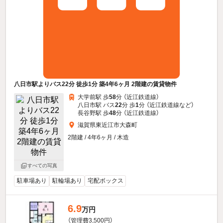
八日市駅よりバス22分 徒歩1分 築4年6ヶ月 2階建の賃貸物件
大学前駅 歩
58
分 （近江鉄道線）
八日市駅 バス
22
分 歩
1
分 （近江鉄道線
など
）
長谷野駅 歩
48
分 （近江鉄道線）
滋賀県東近江市大森町
2階建 / 4年6ヶ月 / 木造
すべての写真
駐車場あり
駐輪場あり
宅配ボックス
6.9
万円
（管理費3,500円）