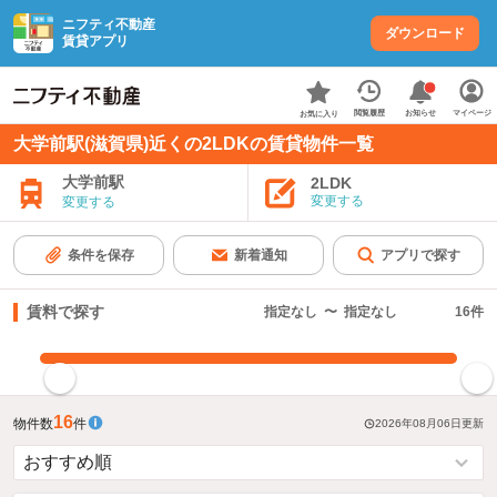
ニフティ不動産
ダウンロード
賃貸アプリ
お知らせ
閲覧履歴
マイページ
お気に入り
大学前駅(滋賀県)近くの2LDKの賃貸物件一覧
大学前駅
2LDK
変更する
変更する
条件を保存
新着通知
アプリで探す
賃料で探す
指定なし
〜
指定なし
16
件
指定した賃料で絞り込む
16
物件数
件
2026年08月06日
更新