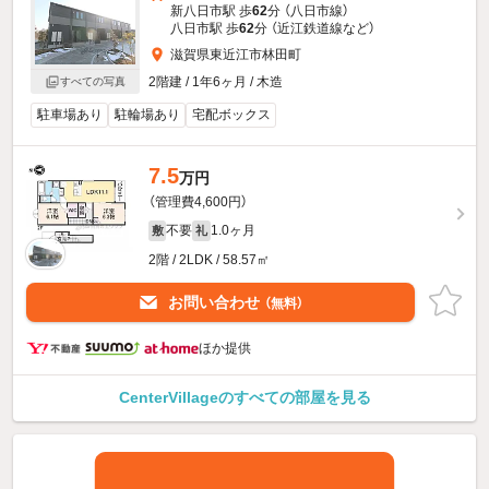
新八日市駅 歩
62
分 （八日市線）
八日市駅 歩
62
分 （近江鉄道線
など
）
滋賀県東近江市林田町
2階建 / 1年6ヶ月 / 木造
すべての写真
駐車場あり
駐輪場あり
宅配ボックス
7.5
万円
（管理費4,600円）
不要
1.0ヶ月
敷
礼
2階 / 2LDK / 58.57㎡
お問い合わせ
（無料）
ほか提供
CenterVillageのすべての部屋を見る