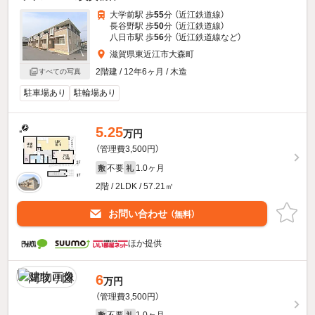
大学前駅 歩
55
分 （近江鉄道線）
長谷野駅 歩
50
分 （近江鉄道線）
八日市駅 歩
56
分 （近江鉄道線
など
）
滋賀県東近江市大森町
2階建 / 12年6ヶ月 / 木造
すべての写真
駐車場あり
駐輪場あり
5.25
万円
（管理費3,500円）
不要
1.0ヶ月
敷
礼
2階 / 2LDK / 57.21㎡
お問い合わせ
（無料）
ほか提供
6
万円
（管理費3,500円）