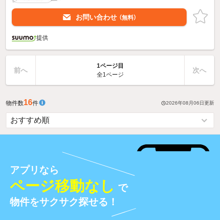
お問い合わせ
（無料）
提供
1ページ目
前へ
次へ
全1ページ
16
物件数
件
2026年08月06日
更新
アプリなら
ページ移動なし
で
物件をサクサク探せる！