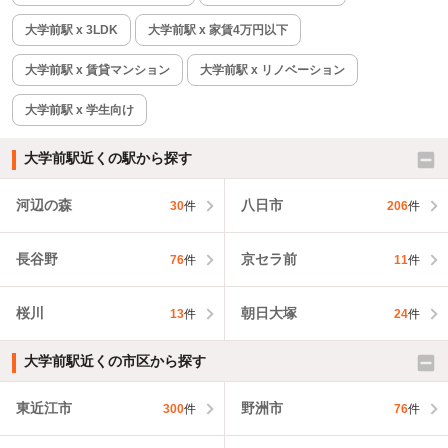
大学前駅 x 3LDK
大学前駅 x 家賃4万円以下
大学前駅 x 賃貸マンション
大学前駅 x リノベーション
大学前駅 x 学生向け
大学前駅近くの駅から探す
河辺の森
八日市
30
件
206
件
長谷野
京セラ前
76
件
11
件
桜川
朝日大塚
13
件
24
件
大学前駅近くの市区から探す
東近江市
野洲市
300
件
76
件