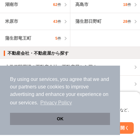
湖南市
高島市
62
件
18
件
米原市
蒲生郡日野町
43
件
28
件
蒲生郡竜王町
5
件
不動産会社・不動産屋から探す
大学前駅周辺の不動産会社・不動産屋から探す
By using our services, you agree that we and
東近江市の不動産会社・不動産屋から探す
our
partners
use cookies to improve
advertising and enhance your experience on
滋賀県の不動産会社・不動産屋から探す
アプリに切り替えて、サクサクお部屋探し
our services.
Privacy Policy
会員登録なしですぐ使える。マップ検索やお気に入り保存など、
外壁塗装の業者を探す
アプリ限定の便利な機能が使えます！
OK
Web版で続行
アプリを開く
大学前駅周辺で外壁塗装の業者を探す
駅・沿線を変更
絞り込み条件を変更