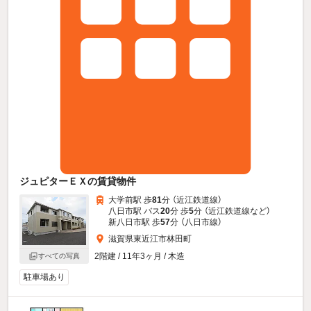
ジュピターＥＸの賃貸物件
大学前駅 歩
81
分 （近江鉄道線）
八日市駅 バス
20
分 歩
5
分 （近江鉄道線
など
）
新八日市駅 歩
57
分 （八日市線）
滋賀県東近江市林田町
2階建 / 11年3ヶ月 / 木造
すべての写真
駐車場あり