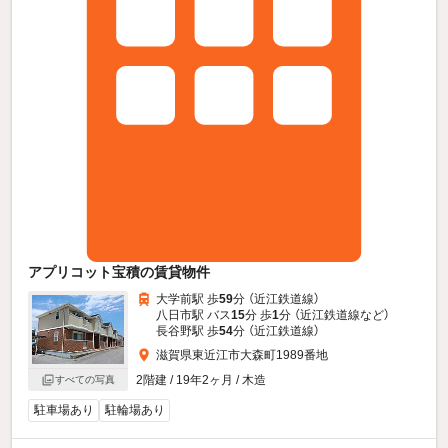
アプリコット宝積の賃貸物件
大学前駅 歩
59
分 （近江鉄道線）
八日市駅 バス
15
分 歩
1
分 （近江鉄道線
など
）
長谷野駅 歩
54
分 （近江鉄道線）
滋賀県東近江市大森町1989番地
2階建 / 19年2ヶ月 / 木造
すべての写真
駐車場あり
駐輪場あり