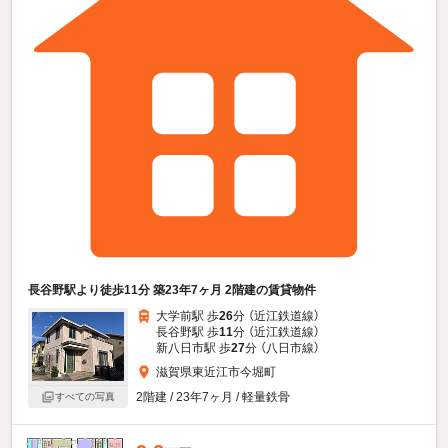
長谷野駅より徒歩11分 築23年7ヶ月 2階建の賃貸物件
大学前駅 歩
26
分 （近江鉄道線）
長谷野駅 歩
11
分 （近江鉄道線）
新八日市駅 歩
27
分 （八日市線）
滋賀県東近江市今堀町
2階建 / 23年7ヶ月 / 軽量鉄骨
すべての写真