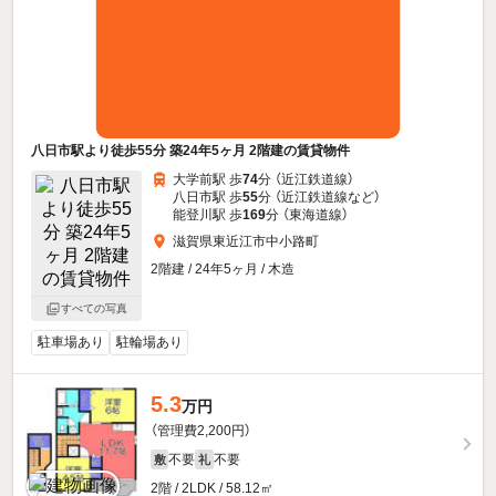
八日市駅より徒歩55分 築24年5ヶ月 2階建の賃貸物件
大学前駅 歩
74
分 （近江鉄道線）
八日市駅 歩
55
分 （近江鉄道線
など
）
能登川駅 歩
169
分 （東海道線）
滋賀県東近江市中小路町
2階建 / 24年5ヶ月 / 木造
すべての写真
駐車場あり
駐輪場あり
5.3
万円
（管理費2,200円）
不要
不要
敷
礼
2階 / 2LDK / 58.12㎡