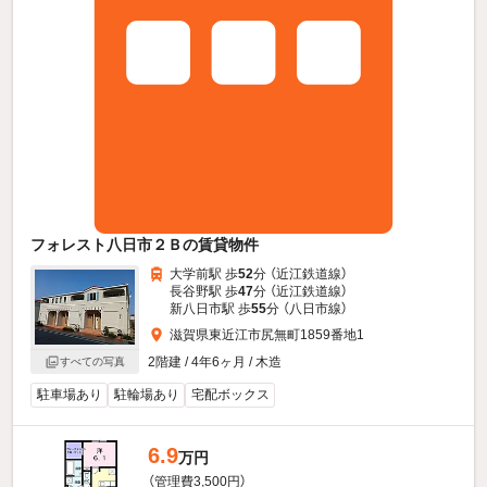
フォレスト八日市２Ｂの賃貸物件
大学前駅 歩
52
分 （近江鉄道線）
長谷野駅 歩
47
分 （近江鉄道線）
新八日市駅 歩
55
分 （八日市線）
滋賀県東近江市尻無町1859番地1
2階建 / 4年6ヶ月 / 木造
すべての写真
駐車場あり
駐輪場あり
宅配ボックス
6.9
万円
（管理費3,500円）