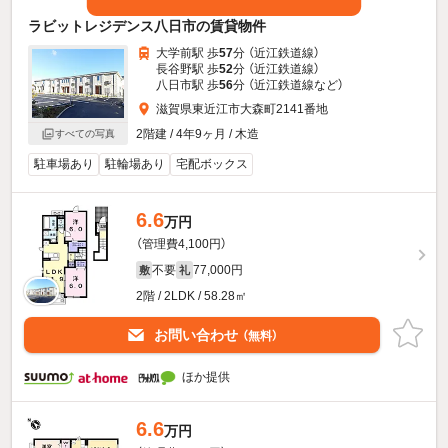
ラビットレジデンス八日市の賃貸物件
大学前駅 歩
57
分 （近江鉄道線）
長谷野駅 歩
52
分 （近江鉄道線）
八日市駅 歩
56
分 （近江鉄道線
など
）
滋賀県東近江市大森町2141番地
2階建 / 4年9ヶ月 / 木造
すべての写真
駐車場あり
駐輪場あり
宅配ボックス
6.6
万円
（管理費4,100円）
不要
77,000円
敷
礼
2階 / 2LDK / 58.28㎡
お問い合わせ
（無料）
ほか提供
6.6
万円