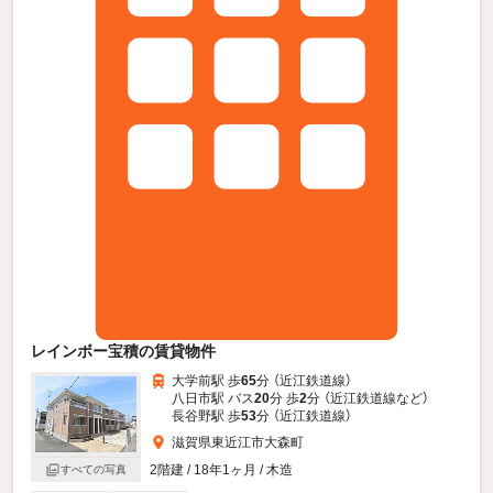
レインボー宝積の賃貸物件
大学前駅 歩
65
分 （近江鉄道線）
八日市駅 バス
20
分 歩
2
分 （近江鉄道線
など
）
長谷野駅 歩
53
分 （近江鉄道線）
滋賀県東近江市大森町
2階建 / 18年1ヶ月 / 木造
すべての写真