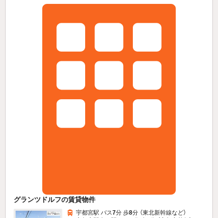
グランツドルフの賃貸物件
宇都宮駅 バス
7
分 歩
8
分 （東北新幹線
など
）