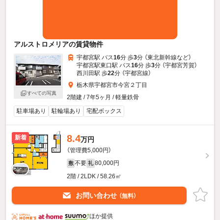
アルストロメリアの賃貸物件
宇都宮駅 バス
16
分 歩
3
分 （東北新幹線
など
）
宇都宮駅東口駅 バス
16
分 歩
3
分 （宇都宮芳賀）
西川田駅 歩
22
分 （宇都宮線）
栃木県宇都宮市今宮２丁目
すべての写真
2階建 / 7年5ヶ月 / 軽量鉄骨
駐車場あり
駐輪場あり
宅配ボックス
8.4
新着
万円
（管理費5,000円）
不要
80,000円
敷
礼
2階 / 2LDK / 58.26㎡
お問い合わせ
（無料）
ほか提供