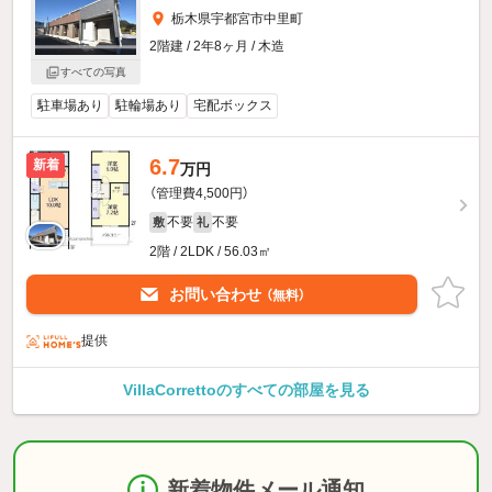
栃木県宇都宮市中里町
2階建 / 2年8ヶ月 / 木造
すべての写真
駐車場あり
駐輪場あり
宅配ボックス
6.7
新着
万円
（管理費4,500円）
不要
不要
敷
礼
2階 / 2LDK / 56.03㎡
お問い合わせ
（無料）
提供
VillaCorrettoのすべての部屋を見る
新着物件メール通知