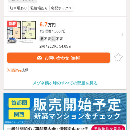
駐車場あり
駐輪場あり
宅配ボックス
6.7
新着
万円
（管理費4,500円）
不要
不要
敷
礼
2階 / 2LDK / 54.65㎡
お問い合わせ
（無料）
提供
メゾネ鶴ヶ峰のすべての部屋を見る