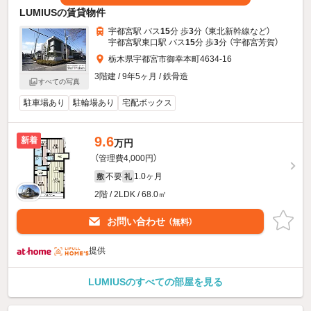
LUMIUSの賃貸物件
宇都宮駅 バス
15
分 歩
3
分 （東北新幹線
など
）
宇都宮駅東口駅 バス
15
分 歩
3
分 （宇都宮芳賀）
栃木県宇都宮市御幸本町4634-16
3階建 / 9年5ヶ月 / 鉄骨造
すべての写真
駐車場あり
駐輪場あり
宅配ボックス
9.6
新着
万円
（管理費4,000円）
不要
1.0ヶ月
敷
礼
2階 / 2LDK / 68.0㎡
お問い合わせ
（無料）
提供
LUMIUSのすべての部屋を見る