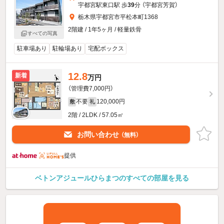
宇都宮駅東口駅 歩
39
分 （宇都宮芳賀）
栃木県宇都宮市平松本町1368
2階建 / 1年5ヶ月 / 軽量鉄骨
すべての写真
駐車場あり
駐輪場あり
宅配ボックス
12.8
新着
万円
（管理費7,000円）
不要
120,000円
敷
礼
2階 / 2LDK / 57.05㎡
お問い合わせ
（無料）
提供
ベトンアジュールひらまつのすべての部屋を見る