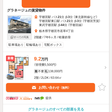
グラネージュの賃貸物件
宇都宮駅 バス
21
分 歩
3
分 （東北新幹線
など
）
宇都宮駅東口駅 バス
21
分 歩
3
分 （宇都宮芳賀）
東武宇都宮駅 歩
44
分 （宇都宮線）
栃木県宇都宮市若草4丁目
2階建 / 7年6ヶ月 / 軽量鉄骨
すべての写真
駐車場あり
駐輪場あり
宅配ボックス
9.2
新着
万円
（管理費5,500円）
不要
138,000円
敷
礼
2階 / 2LDK / 63.64㎡
お問い合わせ
（無料）
提供
グラネージュのすべての部屋を見る