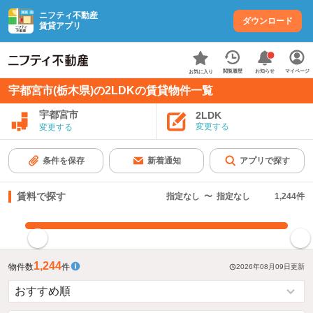
ニフティ不動産
ダウンロード
賃貸アプリ
お知らせ
閲覧履歴
マイページ
お気に入り
宇都宮市(栃木県)の2LDKの賃貸物件一覧
宇都宮市
2LDK
変更する
変更する
条件を保存
新着通知
アプリで探す
賃料で探す
指定なし
〜
指定なし
1,244
件
指定した賃料で絞り込む
1,244
物件数
件
2026年08月09日
更新