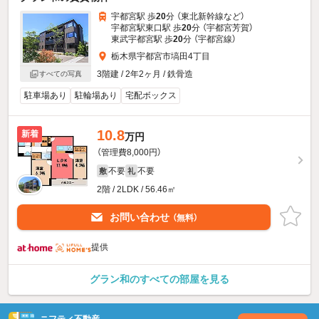
宇都宮駅 歩
20
分 （東北新幹線
など
）
宇都宮駅東口駅 歩
20
分 （宇都宮芳賀）
東武宇都宮駅 歩
20
分 （宇都宮線）
栃木県宇都宮市塙田4丁目
3階建 / 2年2ヶ月 / 鉄骨造
すべての写真
駐車場あり
駐輪場あり
宅配ボックス
10.8
新着
万円
（管理費8,000円）
不要
不要
敷
礼
2階 / 2LDK / 56.46㎡
お問い合わせ
（無料）
提供
グラン和のすべての部屋を見る