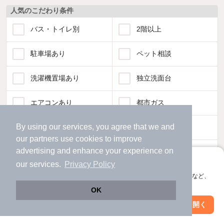
人気のこだわり条件
バス・トイレ別
2階以上
駐車場あり
ペット相談
洗濯機置場あり
独立洗面台
エアコンあり
都市ガス
By using our services, you agree that we and
温水洗浄便座
オートロック
our
partners
use cookies to improve
advertising and enhance your experience on
コンロ2口以上
追焚き機能
アプリに切り替えて、サクサクお部屋探し
our services.
Privacy Policy
TV付インターホン
角部屋
会員登録なしですぐ使える。マップ検索やお気に入り保存など、
アプリ限定の便利な機能が使えます！
OK
新着のみ
インターネット無料
Web版で続行
アプリを開く
市区町村を変更
絞り込み条件を変更