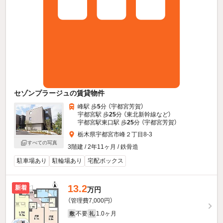
セゾンプラージュの賃貸物件
峰駅 歩
5
分 （宇都宮芳賀）
宇都宮駅 歩
25
分 （東北新幹線
など
）
宇都宮駅東口駅 歩
25
分 （宇都宮芳賀）
栃木県宇都宮市峰２丁目8-3
すべての写真
3階建 / 2年11ヶ月 / 鉄骨造
駐車場あり
駐輪場あり
宅配ボックス
13.2
新着
万円
（管理費7,000円）
不要
1.0ヶ月
敷
礼