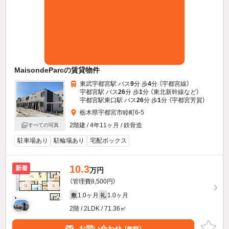
MaisondeParcの賃貸物件
東武宇都宮駅 バス
9
分 歩
4
分 （宇都宮線）
宇都宮駅 バス
26
分 歩
1
分 （東北新幹線
など
）
宇都宮駅東口駅 バス
26
分 歩
1
分 （宇都宮芳賀）
栃木県宇都宮市睦町6-5
2階建 / 4年11ヶ月 / 鉄骨造
すべての写真
駐車場あり
駐輪場あり
宅配ボックス
10.3
新着
万円
（管理費8,500円）
1.0ヶ月
1.0ヶ月
敷
礼
2階 / 2LDK / 71.36㎡
お問い合わせ