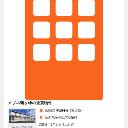
メゾネ鶴ヶ峰の賃貸物件
氏家駅 歩
104
分 （東北線）
栃木県宇都宮市関白町
2階建 / 1年7ヶ月 / 木造
すべての写真