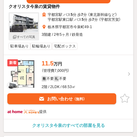
クオリスタ今泉の賃貸物件
宇都宮駅 バス
5
分 歩
7
分 （東北新幹線
など
）
宇都宮駅東口駅 バス
5
分 歩
7
分 （宇都宮芳賀）
栃木県宇都宮市今泉町49-1
3階建 / 2年5ヶ月 / 鉄骨造
すべての写真
駐車場あり
駐輪場あり
宅配ボックス
11.5
新着
万円
（管理費7,000円）
不要
不要
敷
礼
2階 / 2LDK / 68.53㎡
お問い合わせ
（無料）
提供
クオリスタ今泉のすべての部屋を見る