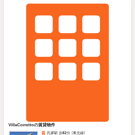
VillaCorrettoの賃貸物件
氏家駅 歩
82
分 （東北線）