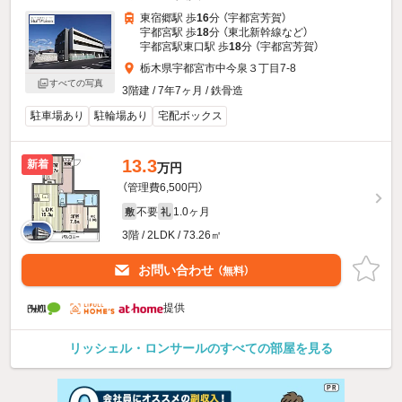
東宿郷駅 歩
16
分 （宇都宮芳賀）
宇都宮駅 歩
18
分 （東北新幹線
など
）
宇都宮駅東口駅 歩
18
分 （宇都宮芳賀）
栃木県宇都宮市中今泉３丁目7-8
すべての写真
3階建 / 7年7ヶ月 / 鉄骨造
駐車場あり
駐輪場あり
宅配ボックス
13.3
新着
万円
（管理費6,500円）
不要
1.0ヶ月
敷
礼
3階 / 2LDK / 73.26㎡
お問い合わせ
（無料）
提供
リッシェル・ロンサールのすべての部屋を見る