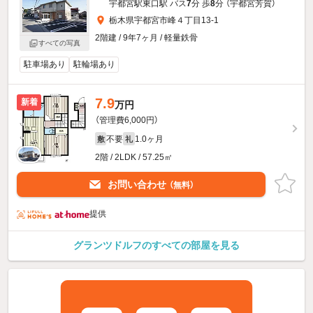
宇都宮駅東口駅 バス
7
分 歩
8
分 （宇都宮芳賀）
栃木県宇都宮市峰４丁目13-1
2階建 / 9年7ヶ月 / 軽量鉄骨
すべての写真
駐車場あり
駐輪場あり
7.9
新着
万円
（管理費6,000円）
不要
1.0ヶ月
敷
礼
2階 / 2LDK / 57.25㎡
お問い合わせ
（無料）
提供
グランツドルフのすべての部屋を見る