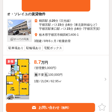
オ・ソレイユの賃貸物件
鶴田駅 歩
20
分 （日光線）
宇都宮駅 バス
15
分 歩
6
分 （東北新幹線
など
）
宇都宮駅東口駅 バス
15
分 歩
6
分 （宇都宮芳賀）
栃木県宇都宮市鶴田町1406-1
すべての写真
3階建 / 8年6ヶ月 / 軽量鉄骨
駐車場あり
駐輪場あり
宅配ボックス
8.7
新着
万円
（管理費5,000円）
不要
100,000円
敷
礼
1階 / 2LDK / 62.95㎡
お問い合わせ
（無料）