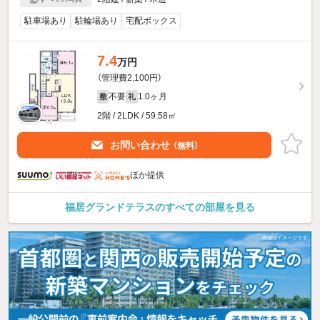
駐車場あり
駐輪場あり
宅配ボックス
7.4
万円
（管理費2,100円）
不要
1.0ヶ月
敷
礼
2階 / 2LDK / 59.58㎡
お問い合わせ
（無料）
ほか提供
福居グランドテラスのすべての部屋を見る