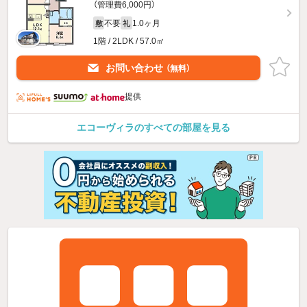
（管理費6,000円）
不要
1.0ヶ月
敷
礼
1階 / 2LDK / 57.0㎡
お問い合わせ
（無料）
提供
エコーヴィラのすべての部屋を見る