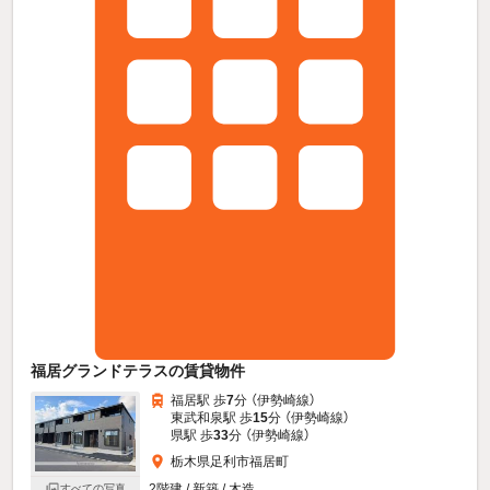
福居グランドテラスの賃貸物件
福居駅 歩
7
分 （伊勢崎線）
東武和泉駅 歩
15
分 （伊勢崎線）
県駅 歩
33
分 （伊勢崎線）
栃木県足利市福居町
2階建 / 新築 / 木造
すべての写真