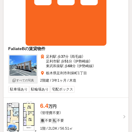
FaliateBの賃貸物件
足利駅 歩
37
分 （両毛線）
足利市駅 歩
51
分 （伊勢崎線）
東武和泉駅 歩
68
分 （伊勢崎線）
栃木県足利市利保町1丁目
2階建 / 3年1ヶ月 / 木造
すべての写真
駐車場あり
駐輪場あり
宅配ボックス
6.4
万円
（管理費不要）
不要
不要
敷
礼
1階 / 2LDK / 56.51㎡