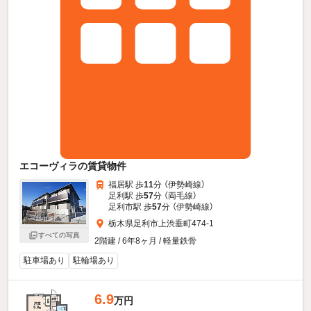
エコーヴィラの賃貸物件
福居駅 歩
11
分 （伊勢崎線）
足利駅 歩
57
分 （両毛線）
足利市駅 歩
57
分 （伊勢崎線）
栃木県足利市上渋垂町474-1
すべての写真
2階建 / 6年8ヶ月 / 軽量鉄骨
駐車場あり
駐輪場あり
6.9
万円