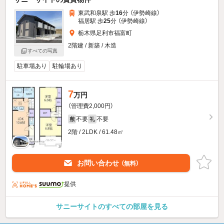
東武和泉駅 歩
16
分 （伊勢崎線）
福居駅 歩
25
分 （伊勢崎線）
栃木県足利市福富町
2階建 / 新築 / 木造
すべての写真
駐車場あり
駐輪場あり
7
万円
（管理費2,000円）
不要
不要
敷
礼
2階 / 2LDK / 61.48㎡
お問い合わせ
（無料）
提供
サニーサイトのすべての部屋を見る