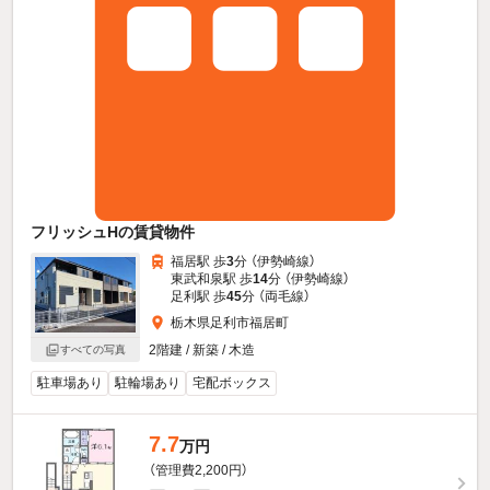
フリッシュHの賃貸物件
福居駅 歩
3
分 （伊勢崎線）
東武和泉駅 歩
14
分 （伊勢崎線）
足利駅 歩
45
分 （両毛線）
栃木県足利市福居町
2階建 / 新築 / 木造
すべての写真
駐車場あり
駐輪場あり
宅配ボックス
7.7
万円
（管理費2,200円）