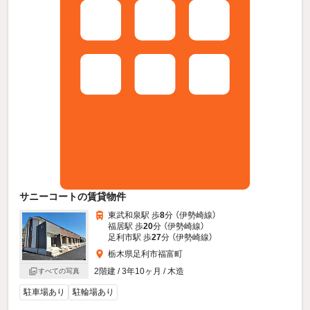
サニーコートの賃貸物件
東武和泉駅 歩
8
分 （伊勢崎線）
福居駅 歩
20
分 （伊勢崎線）
足利市駅 歩
27
分 （伊勢崎線）
栃木県足利市福富町
2階建 / 3年10ヶ月 / 木造
すべての写真
駐車場あり
駐輪場あり