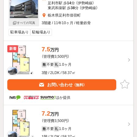
足利市駅 歩
14
分 （伊勢崎線）
東武和泉駅 歩
38
分 （伊勢崎線）
栃木県足利市借宿町
3階建 / 11年10ヶ月 / 軽量鉄骨
すべての写真
駐車場あり
駐輪場あり
7.5
新着
万円
（管理費3,500円）
不要
1.0ヶ月
敷
礼
3階 / 2LDK / 58.37㎡
お問い合わせ
（無料）
ほか提供
7.2
万円
（管理費3,500円）
不要
1.0ヶ月
敷
礼
1階 / 2LDK / 58.37㎡