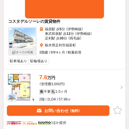
コスタデルソーレの賃貸物件
福居駅 歩
5
分 （伊勢崎線）
東武和泉駅 歩
12
分 （伊勢崎線）
足利駅 歩
30
分 （両毛線）
栃木県足利市福富町
3階建 / 8年4ヶ月 / 軽量鉄骨
すべての写真
駐車場あり
駐輪場あり
7.6
万円
（管理費3,000円）
不要
1.0ヶ月
敷
礼
2階 / 2LDK / 57.98㎡
お問い合わせ
（無料）
ほか提供