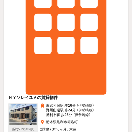
ＨＹソレイユＡの賃貸物件
東武和泉駅 歩
16
分 （伊勢崎線）
野州山辺駅 歩
24
分 （伊勢崎線）
足利市駅 歩
26
分 （伊勢崎線）
栃木県足利市堀込町
2階建 / 3年6ヶ月 / 木造
すべての写真