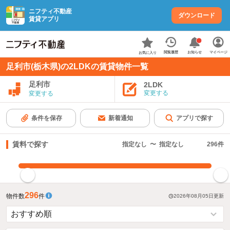
ニフティ不動産
ダウンロード
賃貸アプリ
お知らせ
閲覧履歴
マイページ
お気に入り
足利市(栃木県)の2LDKの賃貸物件一覧
足利市
2LDK
変更する
変更する
条件を保存
新着通知
アプリで探す
賃料で探す
指定なし
〜
指定なし
296
件
指定した賃料で絞り込む
296
物件数
件
2026年08月05日
更新