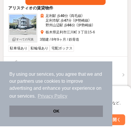
アリスティオの賃貸物件
足利駅 歩
40
分 （両毛線）
足利市駅 歩
47
分 （伊勢崎線）
野州山辺駅 歩
66
分 （伊勢崎線）
栃木県足利市江川町３丁目15-6
3階建 / 8年9ヶ月 / 鉄骨造
すべての写真
駐車場あり
駐輪場あり
宅配ボックス
11.5
万円
（管理費6,000円）
By using our services, you agree that we and
不要
1.0ヶ月
敷
礼
our
partners
use cookies to improve
3階 / 2LDK / 67.92㎡
advertising and enhance your experience on
アプリに切り替えて、サクサクお部屋探し
our services.
Privacy Policy
お問い合わせ
（無料）
会員登録なしですぐ使える。マップ検索やお気に入り保存など、
アプリ限定の便利な機能が使えます！
提供
OK
Web版で続行
アプリを開く
市区町村を変更
絞り込み条件を変更
9.7
万円