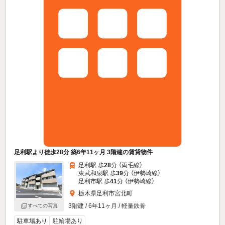
足利駅より徒歩28分 築6年11ヶ月 3階建の賃貸物件
足利駅 歩
28
分 （両毛線）
東武和泉駅 歩
39
分 （伊勢崎線）
足利市駅 歩
41
分 （伊勢崎線）
栃木県足利市宮北町
3階建 / 6年11ヶ月 / 軽量鉄骨
すべての写真
駐車場あり
駐輪場あり