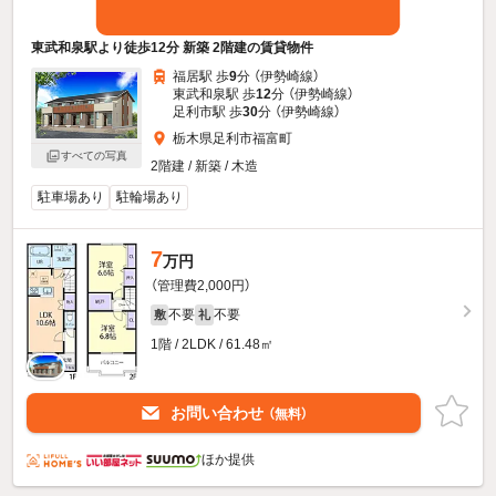
東武和泉駅より徒歩12分 新築 2階建の賃貸物件
福居駅 歩
9
分 （伊勢崎線）
東武和泉駅 歩
12
分 （伊勢崎線）
足利市駅 歩
30
分 （伊勢崎線）
栃木県足利市福富町
すべての写真
2階建 / 新築 / 木造
駐車場あり
駐輪場あり
7
万円
（管理費2,000円）
不要
不要
敷
礼
1階 / 2LDK / 61.48㎡
お問い合わせ
（無料）
ほか提供