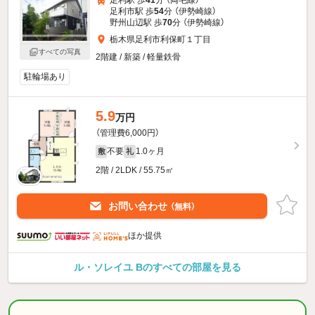
足利駅 歩
41
分 （両毛線）
足利市駅 歩
54
分 （伊勢崎線）
野州山辺駅 歩
70
分 （伊勢崎線）
栃木県足利市利保町１丁目
すべての写真
2階建 / 新築 / 軽量鉄骨
駐輪場あり
5.9
万円
（管理費6,000円）
不要
1.0ヶ月
敷
礼
2階 / 2LDK / 55.75㎡
お問い合わせ
（無料）
ほか提供
ル・ソレイユ Bのすべての部屋を見る