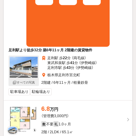
足利駅より徒歩32分 築6年11ヶ月 2階建の賃貸物件
足利駅 歩
22
分 （両毛線）
東武和泉駅 歩
41
分 （伊勢崎線）
足利市駅 歩
43
分 （伊勢崎線）
栃木県足利市宮北町
2階建 / 6年11ヶ月 / 軽量鉄骨
すべての写真
駐車場あり
駐輪場あり
6.8
万円
（管理費3,000円）
不要
1.0ヶ月
敷
礼
2階 / 2LDK / 65.1㎡