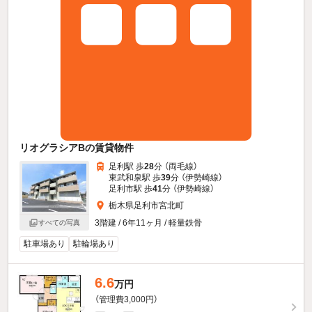
リオグラシアBの賃貸物件
足利駅 歩
28
分 （両毛線）
東武和泉駅 歩
39
分 （伊勢崎線）
足利市駅 歩
41
分 （伊勢崎線）
栃木県足利市宮北町
3階建 / 6年11ヶ月 / 軽量鉄骨
すべての写真
駐車場あり
駐輪場あり
6.6
万円
（管理費3,000円）