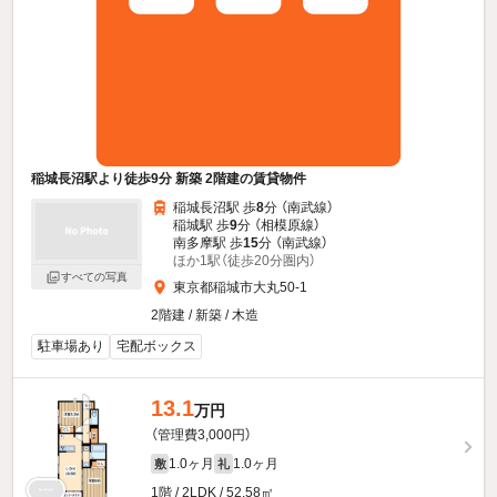
稲城長沼駅より徒歩9分 新築 2階建の賃貸物件
稲城長沼駅 歩
8
分 （南武線）
稲城駅 歩
9
分 （相模原線）
南多摩駅 歩
15
分 （南武線）
ほか1駅（徒歩20分圏内）
すべての写真
東京都稲城市大丸50-1
2階建 / 新築 / 木造
駐車場あり
宅配ボックス
13.1
万円
（管理費3,000円）
1.0ヶ月
1.0ヶ月
敷
礼
1階 / 2LDK / 52.58㎡