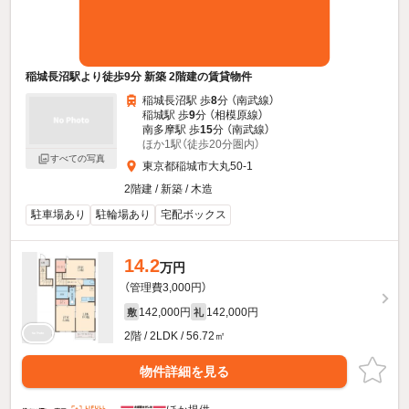
稲城長沼駅より徒歩9分 新築 2階建の賃貸物件
稲城長沼駅 歩
8
分 （南武線）
稲城駅 歩
9
分 （相模原線）
南多摩駅 歩
15
分 （南武線）
ほか1駅（徒歩20分圏内）
すべての写真
東京都稲城市大丸50-1
2階建 / 新築 / 木造
駐車場あり
駐輪場あり
宅配ボックス
14.2
万円
（管理費3,000円）
142,000円
142,000円
敷
礼
2階 / 2LDK / 56.72㎡
物件詳細を見る