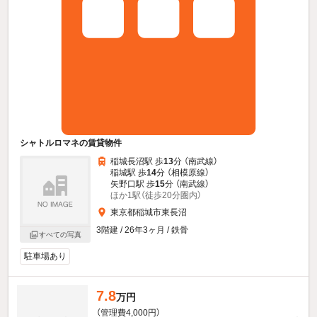
シャトルロマネの賃貸物件
稲城長沼駅 歩
13
分 （南武線）
稲城駅 歩
14
分 （相模原線）
矢野口駅 歩
15
分 （南武線）
ほか1駅（徒歩20分圏内）
東京都稲城市東長沼
3階建 / 26年3ヶ月 / 鉄骨
すべての写真
駐車場あり
7.8
万円
（管理費4,000円）