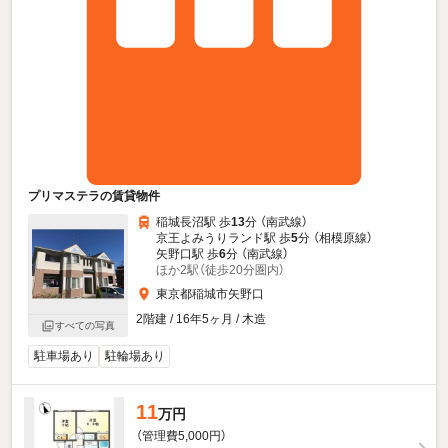
プリマステラの賃貸物件
稲城長沼駅 歩
13
分 （南武線）
京王よみうりランド駅 歩
5
分 （相模原線）
矢野口駅 歩
6
分 （南武線）
ほか2駅（徒歩20分圏内）
東京都稲城市矢野口
2階建 / 16年5ヶ月 / 木造
すべての写真
駐車場あり
駐輪場あり
11
万円
（管理費5,000円）