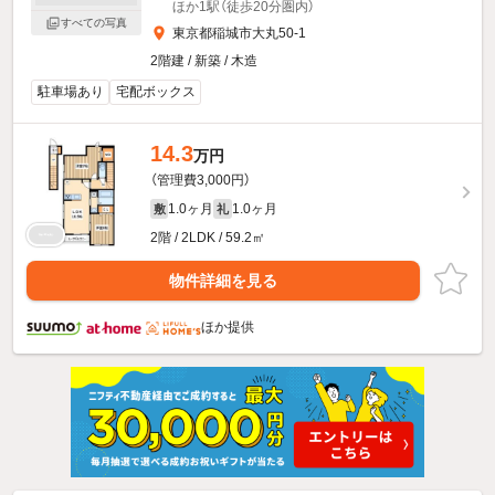
ほか1駅（徒歩20分圏内）
すべての写真
東京都稲城市大丸50-1
2階建 / 新築 / 木造
駐車場あり
宅配ボックス
14.3
万円
（管理費3,000円）
1.0ヶ月
1.0ヶ月
敷
礼
2階 / 2LDK / 59.2㎡
物件詳細を見る
ほか提供