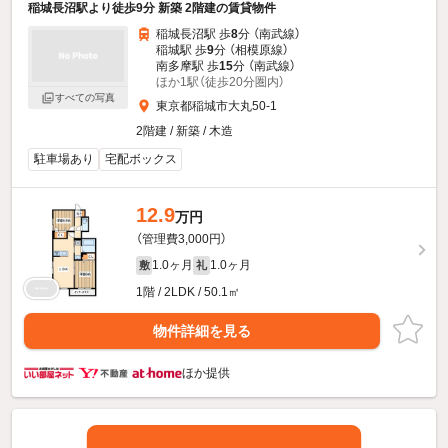
稲城長沼駅より徒歩9分 新築 2階建の賃貸物件
稲城長沼駅 歩
8
分 （南武線）
稲城駅 歩
9
分 （相模原線）
南多摩駅 歩
15
分 （南武線）
ほか1駅（徒歩20分圏内）
すべての写真
東京都稲城市大丸50-1
2階建 / 新築 / 木造
駐車場あり
宅配ボックス
12.9
万円
（管理費3,000円）
1.0ヶ月
1.0ヶ月
敷
礼
1階 / 2LDK / 50.1㎡
物件詳細を見る
ほか提供