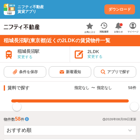
ニフティ不動産
ダウンロード
賃貸アプリ
お知らせ
閲覧履歴
マイページ
お気に入り
稲城長沼駅(東京都)近くの2LDKの賃貸物件一覧
稲城長沼駅
2LDK
変更する
変更する
条件を保存
新着通知
アプリで探す
賃料で探す
指定なし
〜
指定なし
58
件
指定した賃料で絞り込む
58
物件数
件
2026年08月09日
更新