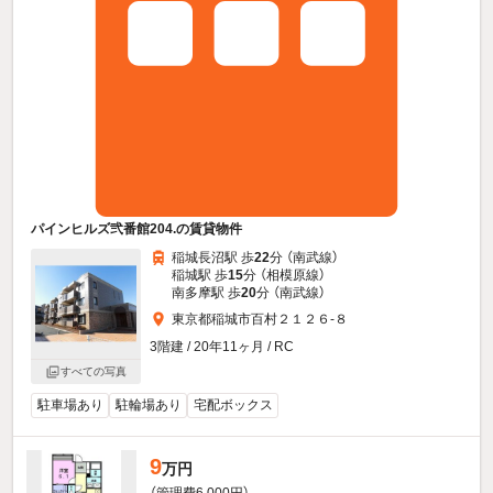
パインヒルズ弐番館204.の賃貸物件
稲城長沼駅 歩
22
分 （南武線）
稲城駅 歩
15
分 （相模原線）
南多摩駅 歩
20
分 （南武線）
東京都稲城市百村２１２６-８
3階建 / 20年11ヶ月 / RC
すべての写真
駐車場あり
駐輪場あり
宅配ボックス
9
万円
（管理費6,000円）