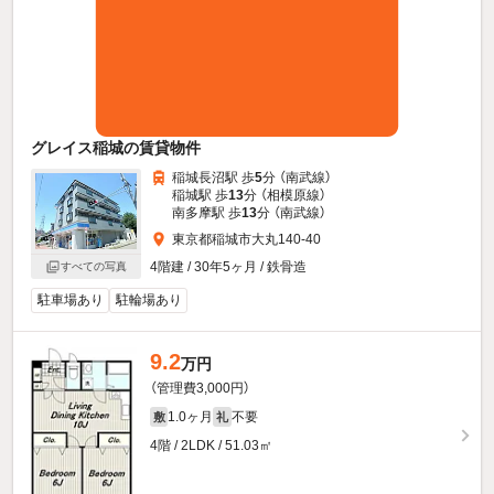
グレイス稲城の賃貸物件
稲城長沼駅 歩
5
分 （南武線）
稲城駅 歩
13
分 （相模原線）
南多摩駅 歩
13
分 （南武線）
東京都稲城市大丸140-40
4階建 / 30年5ヶ月 / 鉄骨造
すべての写真
駐車場あり
駐輪場あり
9.2
万円
（管理費3,000円）
1.0ヶ月
不要
敷
礼
4階 / 2LDK / 51.03㎡