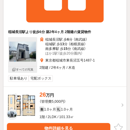
稲城長沼駅より徒歩6分 築2年4ヶ月 2階建の賃貸物件
稲城長沼駅 歩
6
分 （南武線）
稲城駅 歩
13
分 （相模原線）
南多摩駅 歩
15
分 （南武線）
ほか1駅（徒歩20分圏内）
東京都稲城市東長沼五号1487-1
2階建 / 2年4ヶ月 / 木造
すべての写真
駐車場あり
宅配ボックス
26
万円
（管理費5,000円）
1.0ヶ月
1.0ヶ月
敷
礼
1階 / 2LDK / 101.33㎡
物件詳細を見る