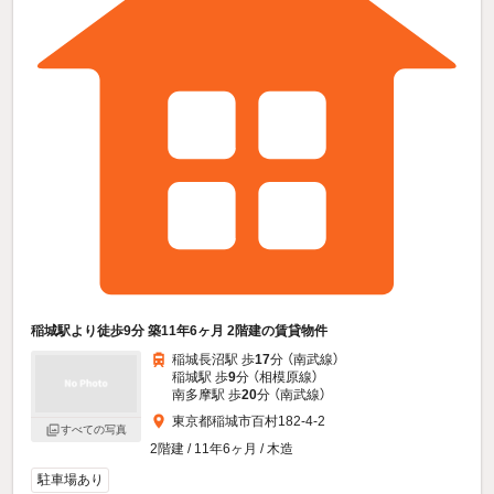
稲城駅より徒歩9分 築11年6ヶ月 2階建の賃貸物件
稲城長沼駅 歩
17
分 （南武線）
稲城駅 歩
9
分 （相模原線）
南多摩駅 歩
20
分 （南武線）
東京都稲城市百村182-4-2
すべての写真
2階建 / 11年6ヶ月 / 木造
駐車場あり