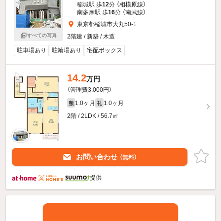
稲城駅 歩
12
分 （相模原線）
南多摩駅 歩
16
分 （南武線）
東京都稲城市大丸50-1
すべての写真
2階建 / 新築 / 木造
駐車場あり
駐輪場あり
宅配ボックス
14.2
万円
（管理費3,000円）
1.0ヶ月
1.0ヶ月
敷
礼
2階 / 2LDK / 56.7㎡
お問い合わせ
（無料）
提供