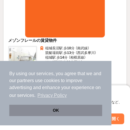
メゾンフレールの賃貸物件
稲城長沼駅 歩
10
分 （南武線）
競艇場前駅 歩
13
分 （西武多摩川）
稲城駅 歩
14
分 （相模原線）
ほか1駅（徒歩20分圏内）
東京都稲城市東長沼
すべての写真
By using our services, you agree that we and
2階建 / 8年7ヶ月 / 鉄骨
our
partners
use cookies to improve
駐車場あり
駐輪場あり
advertising and enhance your experience on
アプリに切り替えて、サクサクお部屋探し
our services.
Privacy Policy
14
新着
万円
会員登録なしですぐ使える。マップ検索やお気に入り保存など、
アプリ限定の便利な機能が使えます！
（管理費8,500円）
OK
140,000円
280,000円
敷
礼
Web版で続行
アプリを開く
駅・沿線を変更
絞り込み条件を変更
2階 / 2LDK / 68.37㎡