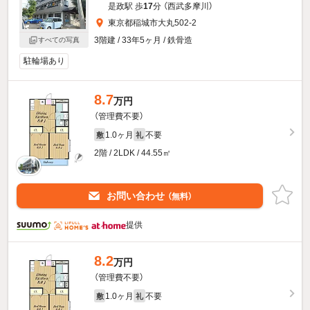
是政駅 歩
17
分 （西武多摩川）
東京都稲城市大丸502-2
3階建 / 33年5ヶ月 / 鉄骨造
すべての写真
駐輪場あり
8.7
万円
（管理費不要）
1.0ヶ月
不要
敷
礼
2階 / 2LDK / 44.55㎡
お問い合わせ
（無料）
提供
8.2
万円
（管理費不要）
1.0ヶ月
不要
敷
礼