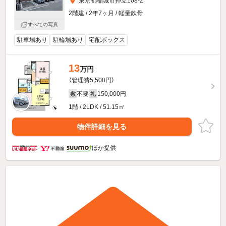
東京都稲城市押立108-2
2階建 / 2年7ヶ月 / 軽量鉄骨
すべての写真
駐車場あり
駐輪場あり
宅配ボックス
13
万円
（管理費5,500円）
不要
150,000円
敷
礼
1階 / 2LDK / 51.15㎡
物件詳細を見る
ほか提供