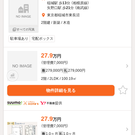
稲城駅 歩
13
分 （相模原線）
矢野口駅 歩
21
分 （南武線）
東京都稲城市東長沼
2階建 / 新築 / 木造
すべての写真
駐車場あり
宅配ボックス
27.9
万円
（管理費7,000円）
279,000円
279,000円
敷
礼
2階 / 2LDK / 100.19㎡
物件詳細を見る
提供
27.9
万円
（管理費7,000円）
1.0ヶ月
1.0ヶ月
敷
礼