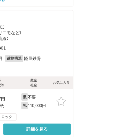
モ）
（リニモ
など
）
山線）
01
月
軽量鉄骨
建物構造
料
敷金
お気に入り
費等
礼金
不要
敷
万円
110,000円
0円
礼
トロック
詳細を見る