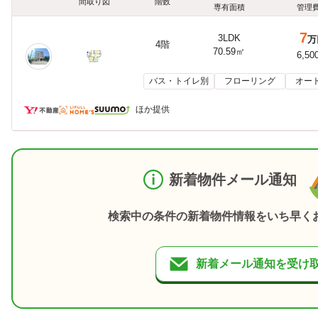
間取り図
階数
専有面積
管理
7
3LDK
万
4階
70.59㎡
6,50
バス・トイレ別
フローリング
オー
ほか提供
新着物件メール通知
検索中の条件の新着物件情報をいち早く
新着メール通知を受け