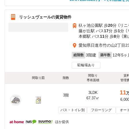
リッシュヴェールの賃貸物件
杁ヶ池公園駅 歩
20
分 （リニ
藤が丘駅 バス
17
分 歩
1
分 
本郷駅 バス
11
分 歩
8
分 （東
愛知県日進市竹の山2丁目23
3階建
12年5ヶ
総階数
築年数
駐輪場あり
間取り
賃
間取り図
階数
専有面積
管理
11
3LDK
3階
67.37㎡
6,00
バス・トイレ別
フローリング
オー
ほか提供