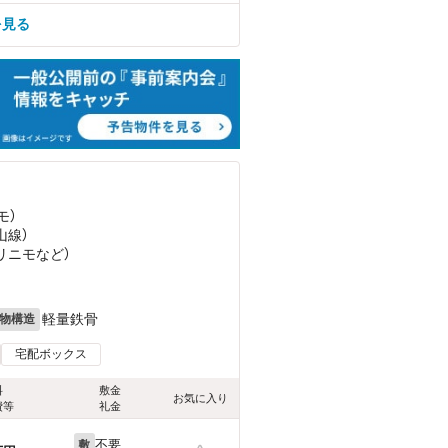
を見る
モ）
山線）
（リニモ
など
）
軽量鉄骨
物構造
宅配ボックス
料
敷金
お気に入り
費等
礼金
不要
敷