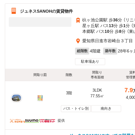
ジュネスSANOHの賃貸物件
杁ヶ池公園駅 歩
36
分 （リニ
星ヶ丘駅 バス
13
分 歩
1
分 
本郷駅 バス
10
分 歩
8
分 （東
愛知県日進市岩崎台３丁目
4階建
28年6ヶ
総階数
築年数
駐車場あり
間取り
賃
間取り図
階数
専有面積
管理
7.9
3LDK
3階
77.55㎡
4,00
バス・トイレ別
南向き
提供