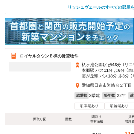
リッシュヴェールのすべての部屋
ロイヤルタウンＢ棟の賃貸物件
杁ヶ池公園駅 歩
43
分 （リニ
本郷駅 バス
11
分 歩
6
分 （東
藤が丘駅 バス
18
分 歩
3
分 
愛知県日進市岩崎台２丁目
2階建
22年
総階数
築年数
建
駐車場あり
駐輪場あり
間取り
賃
間取り図
階数
専有面積
管理