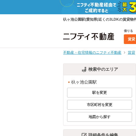
杁ヶ池公園駅(愛知県)近くの3LDKの賃
借りる
賃貸
不動産・住宅情報のニフティ不動産
賃貸
検索中のエリア
杁ヶ池公園駅
駅を変更
市区町村を変更
地図から探す
詳細条件を編集