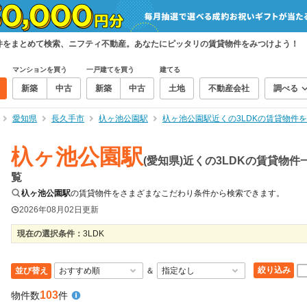
貸物件をまとめて検索、ニフティ不動産。あなたにピッタリの賃貸物件をみつけよう！
マンションを買う
一戸建てを買う
建てる
新築
中古
新築
中古
土地
不動産会社
調べる
愛知県
長久手市
杁ヶ池公園駅
杁ヶ池公園駅近くの3LDKの賃貸物件
杁ヶ池公園駅
(愛知県)近くの3LDKの賃貸物件
覧
杁ヶ池公園駅
の賃貸物件をさまざまなこだわり条件から検索できます。
2026年08月02日
更新
現在の選択条件：
3LDK
絞り込み
並び替え
＆
103
物件数
件