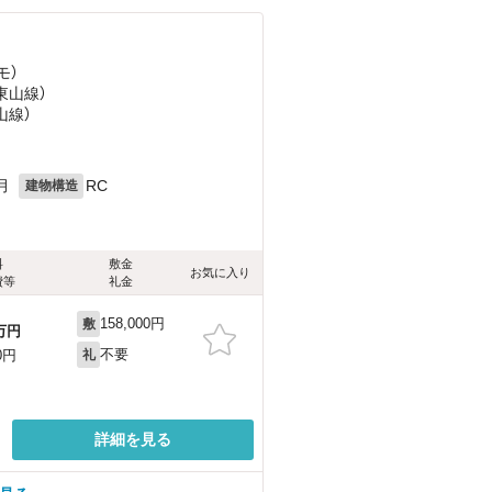
モ）
（東山線）
山線）
月
RC
建物構造
料
敷金
お気に入り
費等
礼金
158,000円
敷
万円
不要
0円
礼
詳細を見る