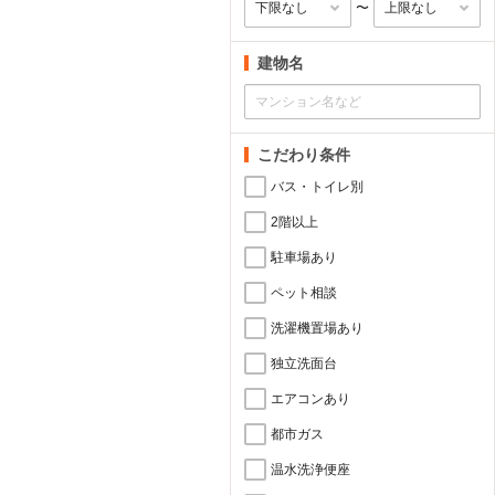
〜
建物名
こだわり条件
バス・トイレ別
2階以上
駐車場あり
ペット相談
洗濯機置場あり
独立洗面台
エアコンあり
都市ガス
温水洗浄便座