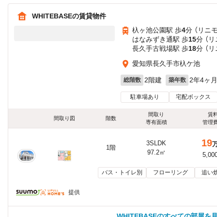
WHITEBASEの賃貸物件
杁ヶ池公園駅 歩
4
分 （リニモ
はなみずき通駅 歩
15
分 （リ
長久手古戦場駅 歩
18
分 （リ
愛知県長久手市杁ケ池
2階建
2年4ヶ
総階数
築年数
駐車場あり
宅配ボックス
間取り
賃
間取り図
階数
専有面積
管理
19
3SLDK
1階
97.2㎡
5,00
バス・トイレ別
フローリング
追い
提供
WHITEBASEのすべての部屋を