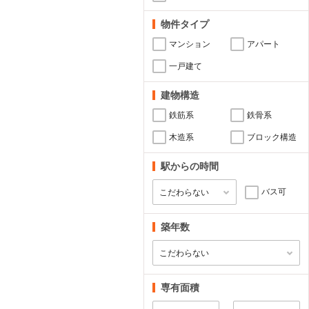
物件タイプ
マンション
アパート
一戸建て
建物構造
鉄筋系
鉄骨系
木造系
ブロック構造
駅からの時間
バス可
築年数
専有面積