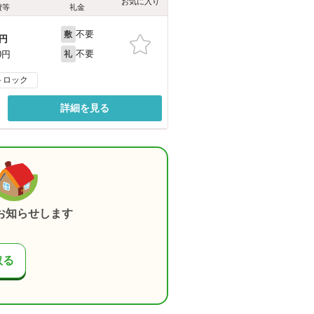
お気に入り
費等
礼金
不要
敷
円
不要
0円
礼
トロック
詳細を見る
お知らせします
取る