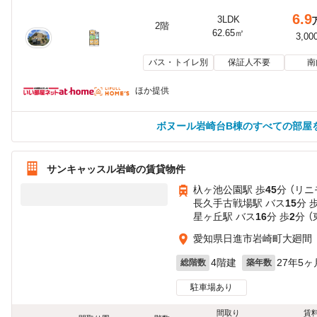
6.9
3LDK
2階
62.65㎡
3,00
バス・トイレ別
保証人不要
南
ほか提供
ボヌール岩崎台B棟のすべての部屋
サンキャッスル岩崎の賃貸物件
杁ヶ池公園駅 歩
45
分 （リニ
長久手古戦場駅 バス
15
分 
星ヶ丘駅 バス
16
分 歩
2
分 
愛知県日進市岩崎町大廻間
4階建
27年5ヶ
総階数
築年数
駐車場あり
間取り
賃