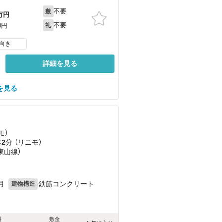
不要
敷
万円
不要
0円
礼
向き
詳細を見る
を見る
モ）
歩
2
分 （リニモ）
（東山線）
月
鉄筋コンクリート
建物構造
料
敷金