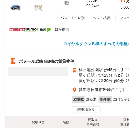
11
3LDK
1階
92.24㎡
5,00
バス・トイレ別
ペット相談
フロ
ほか提供
ロイヤルタウンＢ棟のすべての部屋
ボヌール岩崎台B棟の賃貸物件
杁ヶ池公園駅 歩
45
分 （リニ
星ヶ丘駅 バス
13
分 歩
2
分 
藤が丘駅 バス
20
分 歩
1
分 
愛知県日進市岩崎台１丁目
2階建
23年3ヶ
総階数
築年数
駐車場あり
間取り
賃
間取り図
階数
専有面積
管理