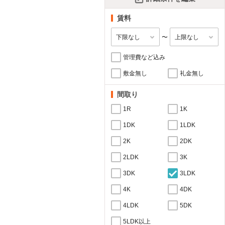
賃料
〜
管理費など込み
敷金無し
礼金無し
間取り
1R
1K
1DK
1LDK
2K
2DK
2LDK
3K
3DK
3LDK
4K
4DK
4LDK
5DK
5LDK以上