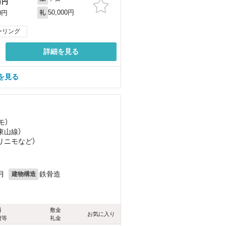
万円
50,000円
0円
礼
ーリング
詳細を見る
を見る
モ）
（東山線）
（リニモ
など
）
月
鉄骨造
建物構造
料
敷金
お気に入り
費等
礼金