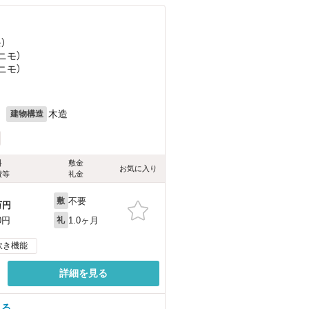
）
ニモ）
ニモ）
月
木造
建物構造
料
敷金
お気に入り
費等
礼金
不要
敷
万円
1.0ヶ月
0円
礼
炊き機能
詳細を見る
見る