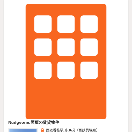
Nudgeone.照葉の賃貸物件
西鉄香椎駅 歩
36
分 （西鉄貝塚線）