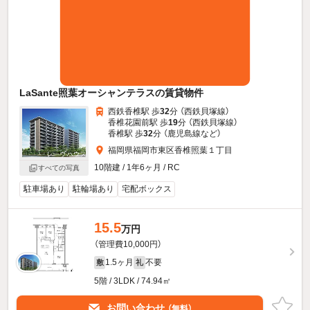
LaSante照葉オーシャンテラスの賃貸物件
西鉄香椎駅 歩
32
分 （西鉄貝塚線）
香椎花園前駅 歩
19
分 （西鉄貝塚線）
香椎駅 歩
32
分 （鹿児島線
など
）
福岡県福岡市東区香椎照葉１丁目
10階建 / 1年6ヶ月 / RC
すべての写真
駐車場あり
駐輪場あり
宅配ボックス
15.5
万円
（管理費10,000円）
1.5ヶ月
不要
敷
礼
5階 / 3LDK / 74.94㎡
お問い合わせ
（無料）