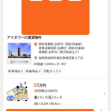
アイタワーの賃貸物件
西鉄香椎駅 歩
27
分 （西鉄貝塚線）
香椎花園前駅 歩
20
分 （西鉄貝塚線）
香椎駅 歩
27
分 （鹿児島線
など
）
福岡県福岡市東区香椎照葉３丁目
すべての写真
45階建 / 10年6ヶ月 / RC
駐車場あり
駐輪場あり
宅配ボックス
15
万円
（管理費10,000円）
1.0ヶ月
1.0ヶ月
敷
礼
3階 / 3LDK / 86.81㎡