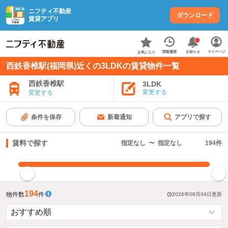
ニフティ不動産
ダウンロード
賃貸アプリ
お知らせ
閲覧履歴
マイページ
お気に入り
西鉄香椎駅(福岡県)近くの3LDKの賃貸物件一覧
西鉄香椎駅
3LDK
変更する
変更する
条件を保存
新着通知
アプリで探す
賃料で探す
指定なし
〜
指定なし
194
件
指定した賃料で絞り込む
194
物件数
件
2026年08月04日
更新