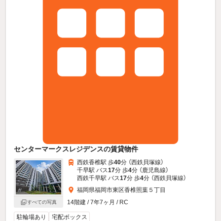
センターマークスレジデンスの賃貸物件
西鉄香椎駅 歩
40
分 （西鉄貝塚線）
千早駅 バス
17
分 歩
4
分 （鹿児島線）
西鉄千早駅 バス
17
分 歩
4
分 （西鉄貝塚線）
福岡県福岡市東区香椎照葉５丁目
14階建 / 7年7ヶ月 / RC
すべての写真
駐輪場あり
宅配ボックス