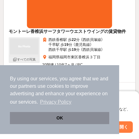
モントーレ香椎浜サーフタワーウエストウイングの賃貸物件
西鉄香椎駅 歩
22
分 （西鉄貝塚線）
千早駅 歩
19
分 （鹿児島線）
西鉄千早駅 歩
19
分 （西鉄貝塚線）
福岡県福岡市東区香椎浜３丁目
すべての写真
20階建 / 10年7ヶ月 / RC
駐車場あり
By using our services, you agree that we and
our
partners
use cookies to improve
15.9
万円
advertising and enhance your experience on
（管理費8,000円）
アプリに切り替えて、サクサクお部屋探し
our services.
Privacy Policy
不要
2.0ヶ月
敷
礼
会員登録なしですぐ使える。マップ検索やお気に入り保存など、
8階 / 3LDK / 90.02㎡
アプリ限定の便利な機能が使えます！
OK
Web版で続行
アプリを開く
駅・沿線を変更
絞り込み条件を変更
お問い合わせ
（無料）