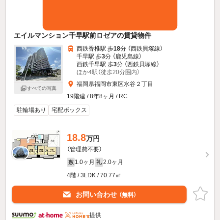
エイルマンション千早駅前ロゼアの賃貸物件
西鉄香椎駅 歩
18
分 （西鉄貝塚線）
千早駅 歩
3
分 （鹿児島線）
西鉄千早駅 歩
3
分 （西鉄貝塚線）
ほか4駅（徒歩20分圏内）
福岡県福岡市東区水谷２丁目
すべての写真
19階建 / 8年8ヶ月 / RC
駐輪場あり
宅配ボックス
18.8
万円
（管理費不要）
1.0ヶ月
2.0ヶ月
敷
礼
4階 / 3LDK / 70.77㎡
お問い合わせ
（無料）
提供