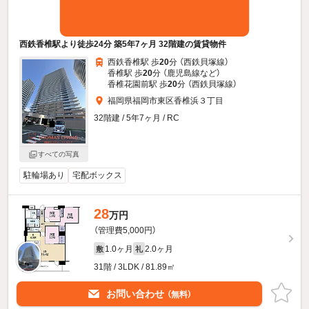
西鉄香椎駅より徒歩24分 築5年7ヶ月 32階建の賃貸物件
西鉄香椎駅 歩
20
分 （西鉄貝塚線）
香椎駅 歩
20
分 （鹿児島線
など
）
香椎花園前駅 歩
20
分 （西鉄貝塚線）
福岡県福岡市東区香椎浜３丁目
32階建 / 5年7ヶ月 / RC
すべての写真
駐輪場あり
宅配ボックス
28
万円
（管理費5,000円）
1.0ヶ月
2.0ヶ月
敷
礼
31階 / 3LDK / 81.89㎡
お問い合わせ
（無料）