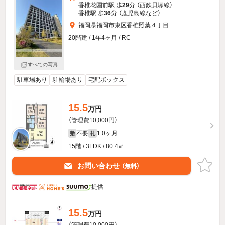
香椎花園前駅 歩
29
分 （西鉄貝塚線）
香椎駅 歩
36
分 （鹿児島線
など
）
福岡県福岡市東区香椎照葉４丁目
20階建 / 1年4ヶ月 / RC
すべての写真
駐車場あり
駐輪場あり
宅配ボックス
15.5
万円
（管理費10,000円）
不要
1.0ヶ月
敷
礼
15階 / 3LDK / 80.4㎡
お問い合わせ
（無料）
提供
15.5
万円