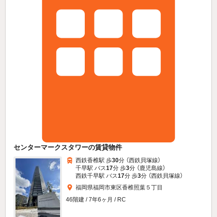
センターマークスタワーの賃貸物件
西鉄香椎駅 歩
30
分 （西鉄貝塚線）
千早駅 バス
17
分 歩
3
分 （鹿児島線）
西鉄千早駅 バス
17
分 歩
3
分 （西鉄貝塚線）
福岡県福岡市東区香椎照葉５丁目
46階建 / 7年6ヶ月 / RC