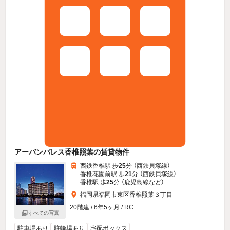
アーバンパレス香椎照葉の賃貸物件
西鉄香椎駅 歩
25
分 （西鉄貝塚線）
香椎花園前駅 歩
21
分 （西鉄貝塚線）
香椎駅 歩
25
分 （鹿児島線
など
）
福岡県福岡市東区香椎照葉３丁目
20階建 / 6年5ヶ月 / RC
すべての写真
駐車場あり
駐輪場あり
宅配ボックス