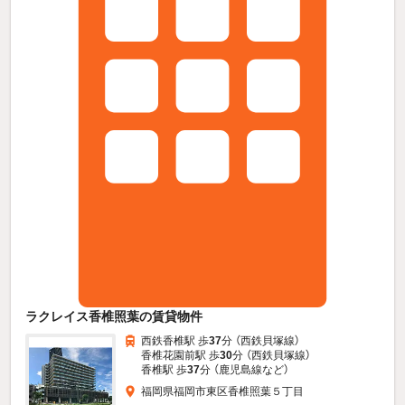
ラクレイス香椎照葉の賃貸物件
西鉄香椎駅 歩
37
分 （西鉄貝塚線）
香椎花園前駅 歩
30
分 （西鉄貝塚線）
香椎駅 歩
37
分 （鹿児島線
など
）
福岡県福岡市東区香椎照葉５丁目