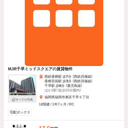
MJR千早ミッドスクエアの賃貸物件
西鉄香椎駅 歩
7
分 （西鉄貝塚線）
香椎宮前駅 歩
3
分 （西鉄貝塚線）
千早駅 歩
6
分 （鹿児島線）
ほか2駅（徒歩20分圏内）
福岡県福岡市東区千早５丁目
すべての写真
18階建 / 1年7ヶ月 / RC
宅配ボックス