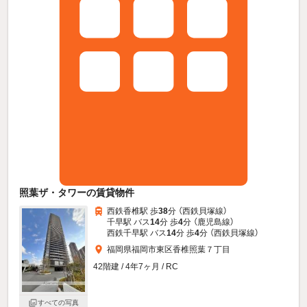
照葉ザ・タワーの賃貸物件
西鉄香椎駅 歩
38
分 （西鉄貝塚線）
千早駅 バス
14
分 歩
4
分 （鹿児島線）
西鉄千早駅 バス
14
分 歩
4
分 （西鉄貝塚線）
福岡県福岡市東区香椎照葉７丁目
42階建 / 4年7ヶ月 / RC
すべての写真