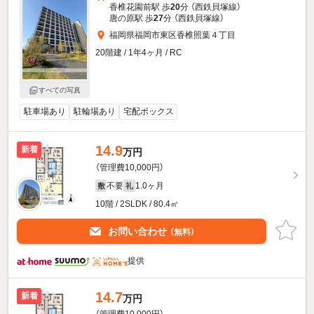
香椎花園前駅 歩
20
分 （西鉄貝塚線）
唐の原駅 歩
27
分 （西鉄貝塚線）
福岡県福岡市東区香椎照葉４丁目
20階建 / 1年4ヶ月 / RC
すべての写真
駐車場あり
駐輪場あり
宅配ボックス
14.9
新着
万円
（管理費10,000円）
不要
1.0ヶ月
敷
礼
10階 / 2SLDK / 80.4㎡
お問い合わせ
（無料）
提供
14.7
新着
万円