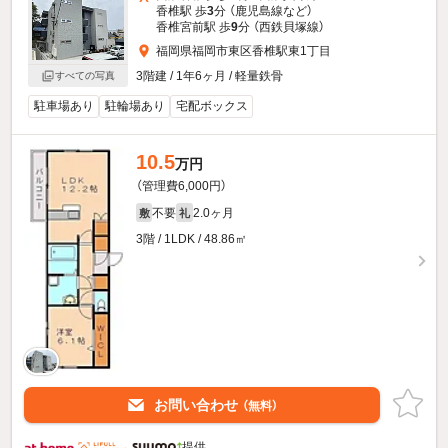
香椎駅 歩
3
分 （鹿児島線
など
）
香椎宮前駅 歩
9
分 （西鉄貝塚線）
福岡県福岡市東区香椎駅東1丁目
3階建 / 1年6ヶ月 / 軽量鉄骨
すべての写真
駐車場あり
駐輪場あり
宅配ボックス
10.5
万円
（管理費6,000円）
不要
2.0ヶ月
敷
礼
3階 / 1LDK / 48.86㎡
お問い合わせ
（無料）
提供