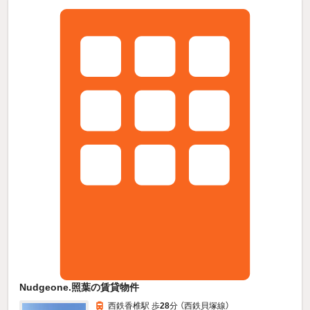
Nudgeone.照葉の賃貸物件
西鉄香椎駅 歩
28
分 （西鉄貝塚線）