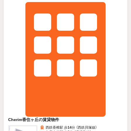
Cherim香住ヶ丘の賃貸物件
西鉄香椎駅 歩
14
分 （西鉄貝塚線）