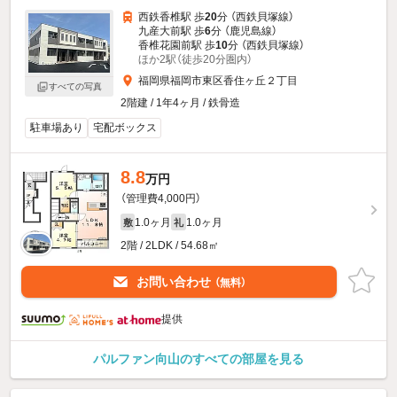
西鉄香椎駅 歩
20
分 （西鉄貝塚線）
九産大前駅 歩
6
分 （鹿児島線）
香椎花園前駅 歩
10
分 （西鉄貝塚線）
ほか2駅（徒歩20分圏内）
福岡県福岡市東区香住ヶ丘２丁目
すべての写真
2階建 / 1年4ヶ月 / 鉄骨造
駐車場あり
宅配ボックス
8.8
万円
（管理費4,000円）
1.0ヶ月
1.0ヶ月
敷
礼
2階 / 2LDK / 54.68㎡
お問い合わせ
（無料）
提供
パルファン向山のすべての部屋を見る