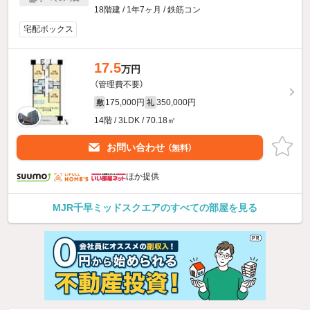
18階建 / 1年7ヶ月 / 鉄筋コン
宅配ボックス
17.5
万円
（管理費不要）
175,000円
350,000円
敷
礼
14階 / 3LDK / 70.18㎡
お問い合わせ
（無料）
ほか提供
MJR千早ミッドスクエアのすべての部屋を見る