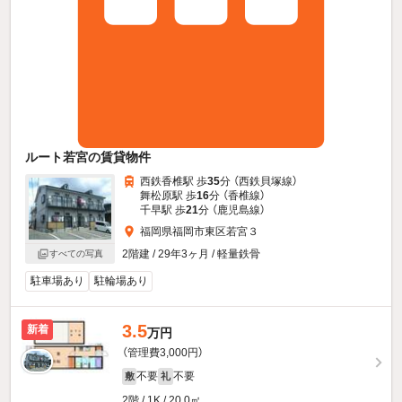
ルート若宮の賃貸物件
西鉄香椎駅 歩
35
分 （西鉄貝塚線）
舞松原駅 歩
16
分 （香椎線）
千早駅 歩
21
分 （鹿児島線）
福岡県福岡市東区若宮３
2階建 / 29年3ヶ月 / 軽量鉄骨
すべての写真
駐車場あり
駐輪場あり
3.5
新着
万円
（管理費3,000円）
不要
不要
敷
礼
2階 / 1K / 20.0㎡