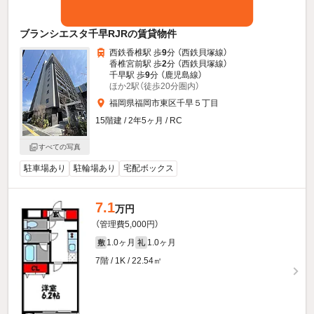
ブランシエスタ千早RJRの賃貸物件
西鉄香椎駅 歩
9
分 （西鉄貝塚線）
香椎宮前駅 歩
2
分 （西鉄貝塚線）
千早駅 歩
9
分 （鹿児島線）
ほか2駅（徒歩20分圏内）
福岡県福岡市東区千早５丁目
15階建 / 2年5ヶ月 / RC
すべての写真
駐車場あり
駐輪場あり
宅配ボックス
7.1
万円
（管理費5,000円）
1.0ヶ月
1.0ヶ月
敷
礼
7階 / 1K / 22.54㎡