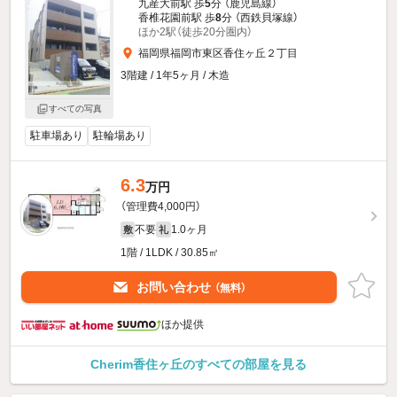
九産大前駅 歩
5
分 （鹿児島線）
香椎花園前駅 歩
8
分 （西鉄貝塚線）
ほか2駅（徒歩20分圏内）
福岡県福岡市東区香住ヶ丘２丁目
3階建 / 1年5ヶ月 / 木造
すべての写真
駐車場あり
駐輪場あり
6.3
万円
（管理費4,000円）
不要
1.0ヶ月
敷
礼
1階 / 1LDK / 30.85㎡
お問い合わせ
（無料）
ほか提供
Cherim香住ヶ丘のすべての部屋を見る