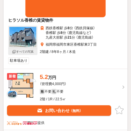
ヒラソル香椎の賃貸物件
西鉄香椎駅 歩
8
分 （西鉄貝塚線）
香椎駅 歩
8
分 （鹿児島線
など
）
九産大前駅 歩
21
分 （鹿児島線）
福岡県福岡市東区香椎駅東3丁目
2階建 / 8年8ヶ月 / 木造
すべての写真
駐車場あり
5.2
新着
万円
（管理費4,000円）
不要
不要
敷
礼
2階 / 1R / 22.5㎡
お問い合わせ
（無料）
提供