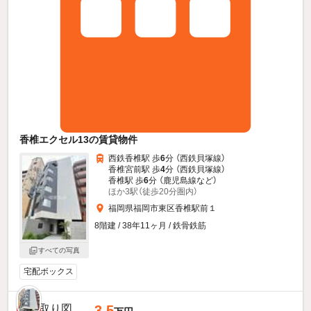
香椎エクセル13の賃貸物件
西鉄香椎駅 歩
6
分 （西鉄貝塚線）
香椎宮前駅 歩
4
分 （西鉄貝塚線）
香椎駅 歩
6
分 （鹿児島線
など
）
ほか3駅（徒歩20分圏内）
福岡県福岡市東区香椎駅前１
8階建 / 38年11ヶ月 / 鉄骨鉄筋
すべての写真
宅配ボックス
3.5
新着