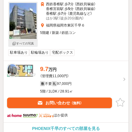
西鉄香椎駅 歩
7
分 （西鉄貝塚線）
香椎宮前駅 歩
5
分 （西鉄貝塚線）
香椎駅 歩
7
分 （鹿児島線
など
）
ほか3駅（徒歩20分圏内）
福岡県福岡市東区千早６
5階建 / 新築 / 鉄筋コン
すべての写真
駐車場あり
駐輪場あり
宅配ボックス
9.7
万円
（管理費11,000円）
不要
97,000円
敷
礼
5階 / 1LDK / 28.91㎡
お問い合わせ
（無料）
ほか提供
PHOENIX千早のすべての部屋を見る