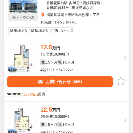
香椎花園前駅 歩
16
分 （西鉄貝塚線）
香椎駅 歩
25
分 （鹿児島線
など
）
福岡県福岡市東区香椎照葉１丁目
すべての写真
10階建 / 1年5ヶ月 / RC
駐車場あり
駐輪場あり
宅配ボックス
12.5
万円
（管理費10,000円）
1.5ヶ月
1.0ヶ月
敷
礼
4階 / 1LDK / 49.72㎡
お問い合わせ
（無料）
提供
12.5
万円
（管理費10,000円）
1.5ヶ月
1.0ヶ月
敷
礼
2階 / 1LDK / 49.72㎡