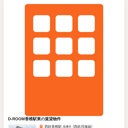
D-ROOM香椎駅東の賃貸物件
西鉄香椎駅 歩
4
分 （西鉄貝塚線）