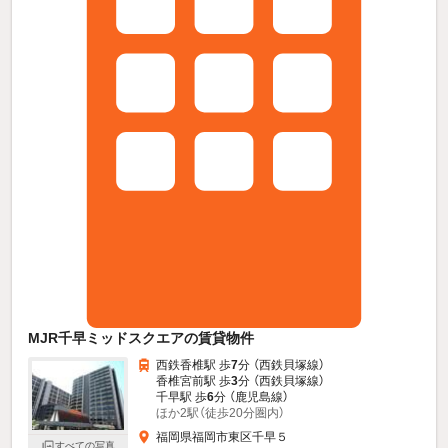
MJR千早ミッドスクエアの賃貸物件
西鉄香椎駅 歩
7
分 （西鉄貝塚線）
香椎宮前駅 歩
3
分 （西鉄貝塚線）
千早駅 歩
6
分 （鹿児島線）
ほか2駅（徒歩20分圏内）
福岡県福岡市東区千早５
すべての写真