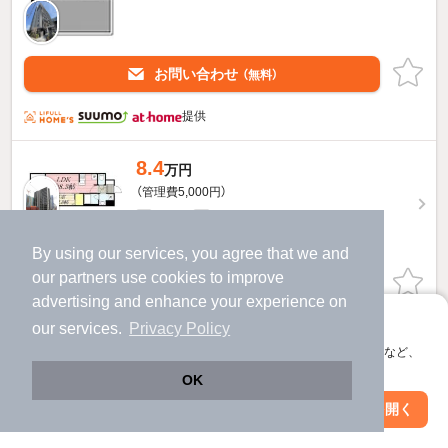
お問い合わせ
（無料）
提供
8.4
万円
（管理費5,000円）
1.0ヶ月
1.0ヶ月
敷
礼
11階 / 1LDK / 28.13㎡
By using our services, you agree that we and
our
partners
use cookies to improve
お問い合わせ
（無料）
advertising and enhance your experience on
アプリに切り替えて、サクサクお部屋探し
ほか提供
our services.
Privacy Policy
会員登録なしですぐ使える。マップ検索やお気に入り保存など、
アプリ限定の便利な機能が使えます！
8.4
万円
OK
（管理費5,000円）
Web版で続行
アプリを開く
駅・沿線を変更
絞り込み条件を変更
1.0ヶ月
1.0ヶ月
敷
礼