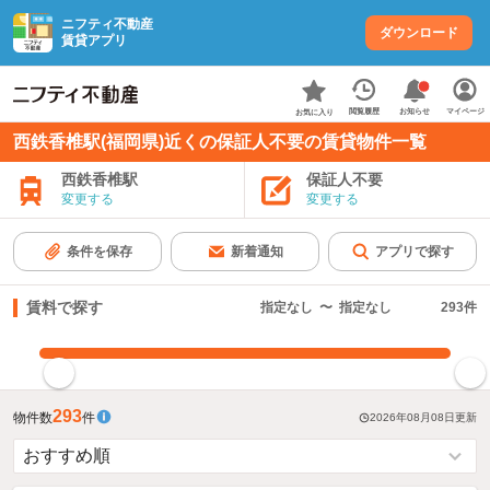
ニフティ不動産
ダウンロード
賃貸アプリ
お知らせ
閲覧履歴
マイページ
お気に入り
西鉄香椎駅(福岡県)近くの保証人不要の賃貸物件一覧
西鉄香椎駅
保証人不要
変更する
変更する
条件を保存
新着通知
アプリで探す
賃料で探す
指定なし
〜
指定なし
293
件
指定した賃料で絞り込む
293
物件数
件
2026年08月08日
更新