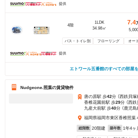
提供
7.4
1LDK
4階
34.98㎡
5,00
バス・トイレ別
フローリング
オー
提供
エトワール五番館のすべての部屋
Nudgeone.照葉の賃貸物件
唐の原駅 歩
42
分 （西鉄貝塚
香椎花園前駅 歩
29
分 （西鉄
九産大前駅 歩
40
分 （鹿児島
福岡県福岡市東区香椎照葉
20階建
1年4ヶ
総階数
築年数