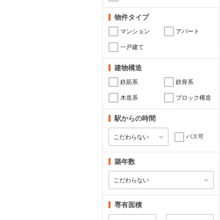
物件タイプ
マンション
アパート
一戸建て
建物構造
鉄筋系
鉄骨系
木造系
ブロック構造
駅からの時間
バス可
築年数
専有面積