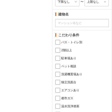
〜
建物名
こだわり条件
バス・トイレ別
2階以上
駐車場あり
ペット相談
洗濯機置場あり
独立洗面台
エアコンあり
都市ガス
温水洗浄便座