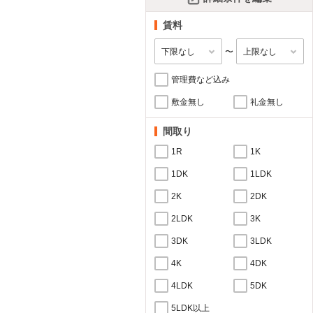
賃料
〜
管理費など込み
敷金無し
礼金無し
間取り
1R
1K
1DK
1LDK
2K
2DK
2LDK
3K
3DK
3LDK
4K
4DK
4LDK
5DK
5LDK以上