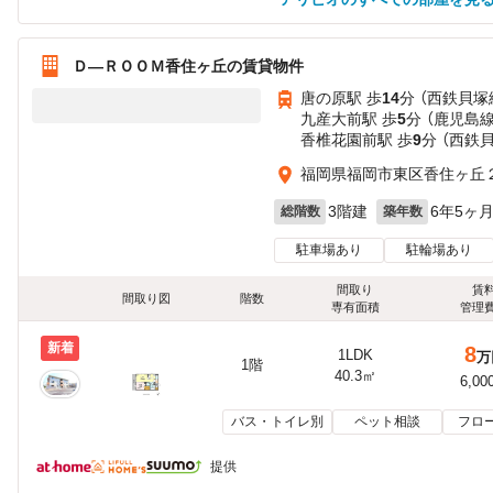
Ｄ—ＲＯＯＭ香住ヶ丘の賃貸物件
唐の原駅 歩
14
分 （西鉄貝塚
九産大前駅 歩
5
分 （鹿児島線
香椎花園前駅 歩
9
分 （西鉄
福岡県福岡市東区香住ヶ丘
3階建
6年5ヶ
総階数
築年数
駐車場あり
駐輪場あり
間取り
賃
間取り図
階数
専有面積
管理
新着
8
1LDK
万
1階
40.3㎡
6,00
バス・トイレ別
ペット相談
フロ
提供