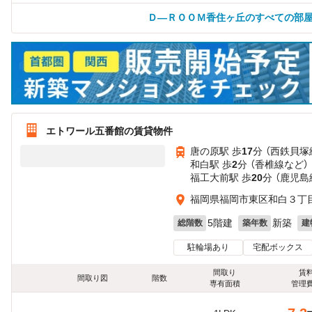
Ｄ—ＲＯＯＭ香住ヶ丘のすべての部
エトワール五番館の賃貸物件
唐の原駅 歩
17
分 （西鉄貝塚
和白駅 歩
2
分 （香椎線
など
）
福工大前駅 歩
20
分 （鹿児島
福岡県福岡市東区和白３丁
5階建
新築
総階数
築年数
建
駐輪場あり
宅配ボックス
間取り
賃
間取り図
階数
専有面積
管理