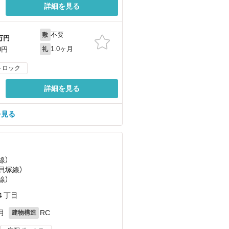
詳細を見る
不要
敷
万円
1.0ヶ月
0円
礼
トロック
詳細を見る
を見る
線）
貝塚線）
線）
４丁目
月
RC
建物構造