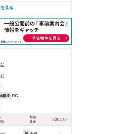
屋を見る
線）
線）
目
RC
物構造
料
敷金
お気に入り
費等
礼金
不要
敷