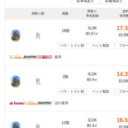
駐車場あり
駐輪場あり
間取り
賃
間取り図
階数
専有面積
管理
17.3
3LDK
18階
80.67㎡
10,0
バス・トイレ別
ペット相談
フロ
提供
14.3
3LDK
2階
80.4㎡
10,0
バス・トイレ別
ペット相談
フロ
ほか提供
16.5
3LDK
12階
80.4㎡
10,0