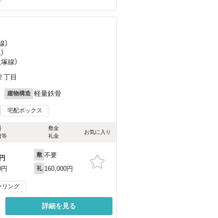
線）
）
貝塚線）
２丁目
月
軽量鉄骨
建物構造
宅配ボックス
料
敷金
お気に入り
費等
礼金
不要
敷
円
160,000円
0円
礼
ーリング
詳細を見る