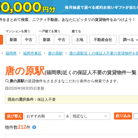
物件をまとめて検索、ニフティ不動産。あなたにピッタリの賃貸物件をみつけよう！
マンションを買う
一戸建てを買う
建てる
新築
中古
新築
中古
土地
不動産会社
調べる
福岡県
福岡市東区
唐の原駅
唐の原駅近くの保証人不要の賃貸物件を
唐の原駅
(福岡県)近くの保証人不要の賃貸物件一覧
唐の原駅
の賃貸物件をさまざまなこだわり条件から検索できます。
2026年08月05日
更新
現在の選択条件：
保証人不要
絞り込み
並び替え
＆
212
物件数
件