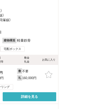
）
線）
貝塚線）
目
月
軽量鉄骨
建物構造
宅配ボックス
料
敷金
お気に入り
費等
礼金
不要
敷
円
160,000円
0円
礼
ーリング
詳細を見る
る