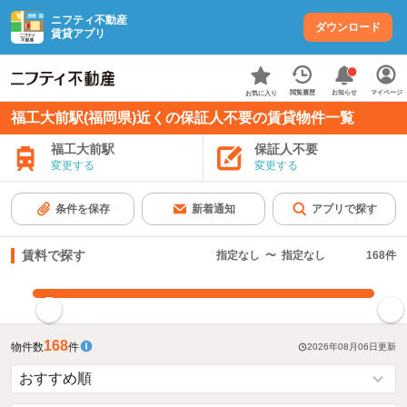
ニフティ不動産
ダウンロード
賃貸アプリ
お知らせ
閲覧履歴
マイページ
お気に入り
福工大前駅(福岡県)近くの保証人不要の賃貸物件一覧
福工大前駅
保証人不要
変更する
変更する
条件を保存
新着通知
アプリで探す
賃料で探す
指定なし
〜
指定なし
168
件
指定した賃料で絞り込む
168
物件数
件
2026年08月06日
更新