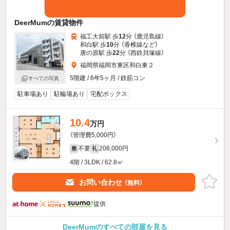
DeerMumの賃貸物件
福工大前駅 歩
12
分 （鹿児島線）
和白駅 歩
10
分 （香椎線
など
）
唐の原駅 歩
22
分 （西鉄貝塚線）
福岡県福岡市東区和白東２
5階建 / 6年5ヶ月 / 鉄筋コン
すべての写真
駐車場あり
駐輪場あり
宅配ボックス
10.4
万円
（管理費5,000円）
不要
208,000円
敷
礼
4階 / 3LDK / 62.8㎡
お問い合わせ
（無料）
提供
DeerMumのすべての部屋を見る