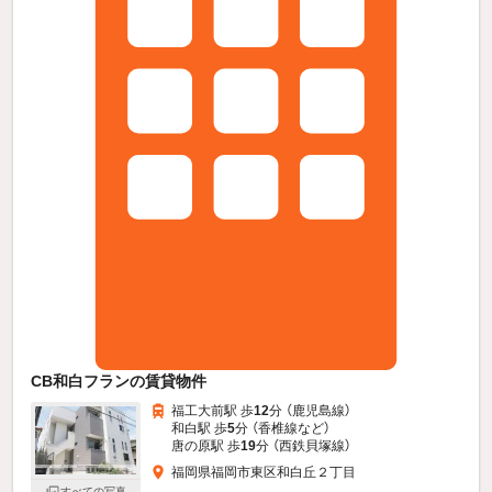
CB和白フランの賃貸物件
福工大前駅 歩
12
分 （鹿児島線）
和白駅 歩
5
分 （香椎線
など
）
唐の原駅 歩
19
分 （西鉄貝塚線）
福岡県福岡市東区和白丘２丁目
すべての写真