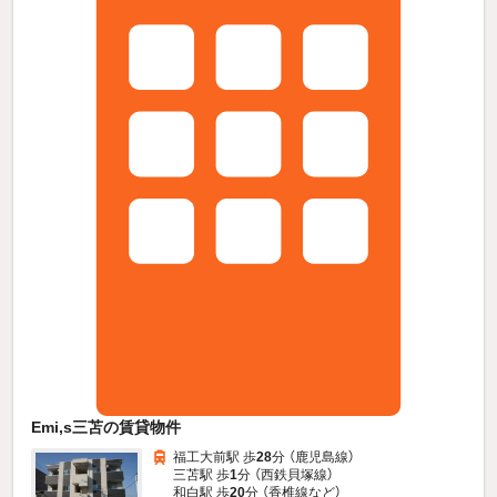
Emi,s三苫の賃貸物件
福工大前駅 歩
28
分 （鹿児島線）
三苫駅 歩
1
分 （西鉄貝塚線）
和白駅 歩
20
分 （香椎線
など
）