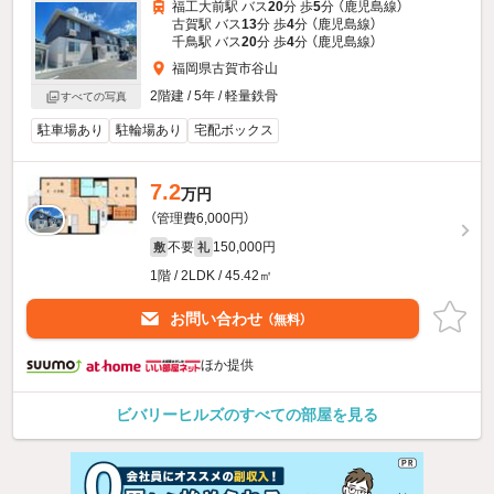
福工大前駅 バス
20
分 歩
5
分 （鹿児島線）
古賀駅 バス
13
分 歩
4
分 （鹿児島線）
千鳥駅 バス
20
分 歩
4
分 （鹿児島線）
福岡県古賀市谷山
2階建 / 5年 / 軽量鉄骨
すべての写真
駐車場あり
駐輪場あり
宅配ボックス
7.2
万円
（管理費6,000円）
不要
150,000円
敷
礼
1階 / 2LDK / 45.42㎡
お問い合わせ
（無料）
ほか提供
ビバリーヒルズのすべての部屋を見る