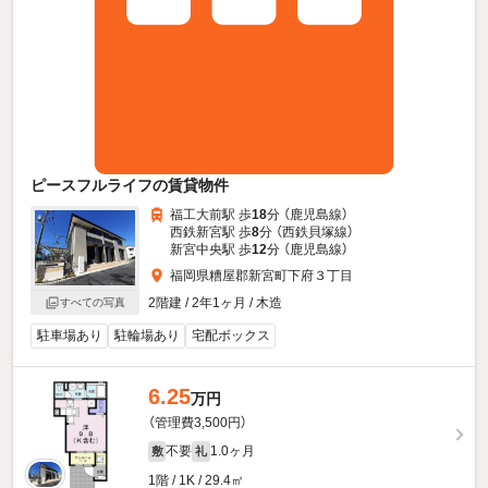
ピースフルライフの賃貸物件
福工大前駅 歩
18
分 （鹿児島線）
西鉄新宮駅 歩
8
分 （西鉄貝塚線）
新宮中央駅 歩
12
分 （鹿児島線）
福岡県糟屋郡新宮町下府３丁目
2階建 / 2年1ヶ月 / 木造
すべての写真
駐車場あり
駐輪場あり
宅配ボックス
6.25
万円
（管理費3,500円）
不要
1.0ヶ月
敷
礼
1階 / 1K / 29.4㎡