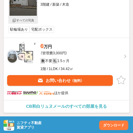
3階建 / 新築 / 木造
すべての写真
駐輪場あり
宅配ボックス
6
万円
（管理費3,000円）
不要
1.5ヶ月
敷
礼
1階 / 1LDK / 34.42㎡
お問い合わせ
（無料）
ほか提供
CB和白リュヌメールのすべての部屋を見る
ニフティ不動産
ダウンロード
賃貸アプリ