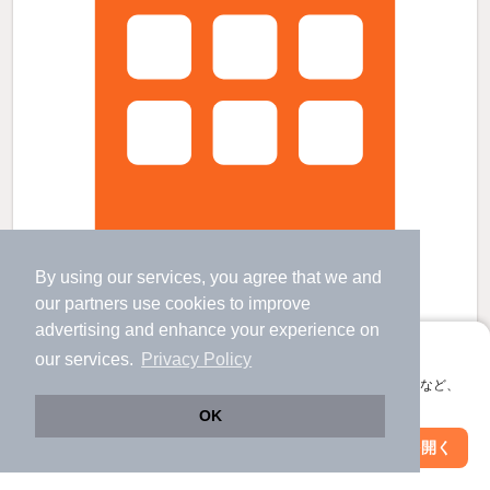
By using our services, you agree that we and
our
partners
use cookies to improve
ニュージャーニー和白の賃貸物件
advertising and enhance your experience on
アプリに切り替えて、サクサクお部屋探し
福工大前駅 歩
25
分 （鹿児島線）
our services.
Privacy Policy
和白駅 歩
2
分 （香椎線
など
）
会員登録なしですぐ使える。マップ検索やお気に入り保存など、
唐の原駅 歩
15
分 （西鉄貝塚線）
アプリ限定の便利な機能が使えます！
OK
福岡県福岡市東区和白４丁目
すべての写真
2階建 / 14年8ヶ月 / 木造
Web版で続行
アプリを開く
駅・沿線を変更
絞り込み条件を変更
駐輪場あり
宅配ボックス