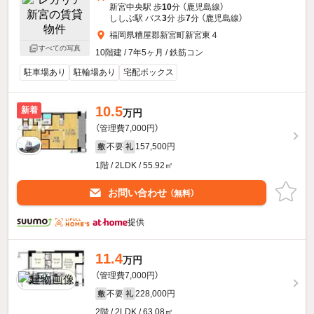
新宮中央駅 歩
10
分 （鹿児島線）
ししぶ駅 バス
3
分 歩
7
分 （鹿児島線）
福岡県糟屋郡新宮町新宮東４
すべての写真
10階建 / 7年5ヶ月 / 鉄筋コン
駐車場あり
駐輪場あり
宅配ボックス
10.5
新着
万円
（管理費7,000円）
不要
157,500円
敷
礼
1階 / 2LDK / 55.92㎡
お問い合わせ
（無料）
提供
11.4
万円
（管理費7,000円）
不要
228,000円
敷
礼
2階 / 2LDK / 63.08㎡