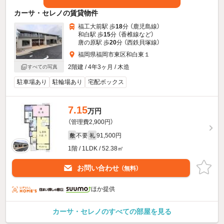
カーサ・セレノの賃貸物件
福工大前駅 歩
18
分 （鹿児島線）
和白駅 歩
15
分 （香椎線
など
）
唐の原駅 歩
20
分 （西鉄貝塚線）
福岡県福岡市東区和白東１
2階建 / 4年3ヶ月 / 木造
すべての写真
駐車場あり
駐輪場あり
宅配ボックス
7.15
万円
（管理費2,900円）
不要
91,500円
敷
礼
1階 / 1LDK / 52.38㎡
お問い合わせ
（無料）
ほか提供
カーサ・セレノのすべての部屋を見る