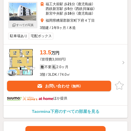
福工大前駅 歩
21
分 （鹿児島線）
西鉄新宮駅 歩
5
分 （西鉄貝塚線）
新宮中央駅 歩
16
分 （鹿児島線）
福岡県糟屋郡新宮町下府４丁目
すべての写真
3階建 / 1年9ヶ月 / 木造
駐車場あり
宅配ボックス
13.5
万円
（管理費3,000円）
不要
2.0ヶ月
敷
礼
3階 / 3LDK / 74.0㎡
お問い合わせ
（無料）
ほか提供
Taormina下府のすべての部屋を見る