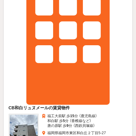
CB和白リュヌメールの賃貸物件
福工大前駅 歩
15
分 （鹿児島線）
和白駅 歩
5
分 （香椎線
など
）
唐の原駅 歩
9
分 （西鉄貝塚線）
福岡県福岡市東区和白丘２丁目5-27