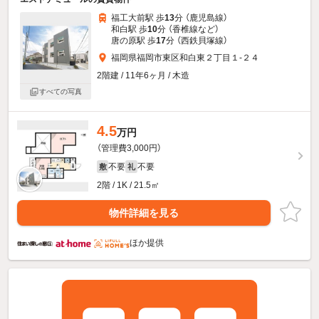
福工大前駅 歩
13
分 （鹿児島線）
和白駅 歩
10
分 （香椎線
など
）
唐の原駅 歩
17
分 （西鉄貝塚線）
福岡県福岡市東区和白東２丁目１-２４
2階建 / 11年6ヶ月 / 木造
すべての写真
4.5
万円
（管理費3,000円）
不要
不要
敷
礼
2階 / 1K / 21.5㎡
物件詳細を見る
ほか提供