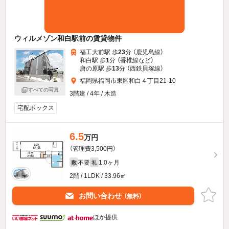
ウィルメゾン和白駅前の賃貸物件
福工大前駅 歩
23
分 （鹿児島線）
和白駅 歩
1
分 （香椎線
など
）
唐の原駅 歩
13
分 （西鉄貝塚線）
福岡県福岡市東区和白４丁目21-10
すべての写真
3階建 / 4年 / 木造
宅配ボックス
6.5
万円
（管理費3,500円）
不要
1.0ヶ月
敷
礼
2階 / 1LDK / 33.96㎡
お問い合わせ
（無料）
ほか提供