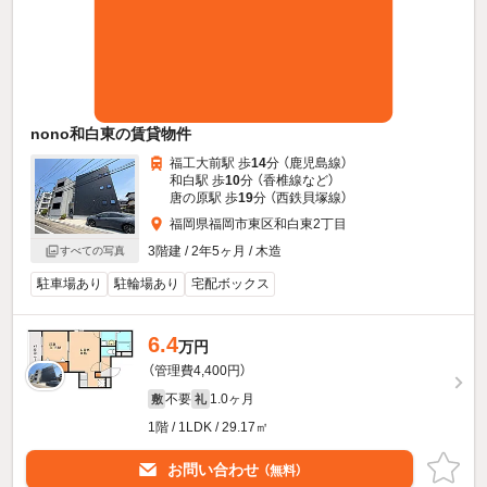
nono和白東の賃貸物件
福工大前駅 歩
14
分 （鹿児島線）
和白駅 歩
10
分 （香椎線
など
）
唐の原駅 歩
19
分 （西鉄貝塚線）
福岡県福岡市東区和白東2丁目
3階建 / 2年5ヶ月 / 木造
すべての写真
駐車場あり
駐輪場あり
宅配ボックス
6.4
万円
（管理費4,400円）
不要
1.0ヶ月
敷
礼
1階 / 1LDK / 29.17㎡
お問い合わせ
（無料）