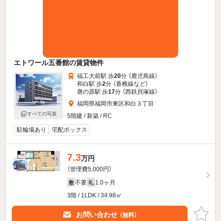
エトワール五番館の賃貸物件
福工大前駅 歩
20
分 （鹿児島線）
和白駅 歩
2
分 （香椎線
など
）
唐の原駅 歩
17
分 （西鉄貝塚線）
福岡県福岡市東区和白３丁目
すべての写真
5階建 / 新築 / RC
駐輪場あり
宅配ボックス
7.3
万円
（管理費5,000円）
不要
1.0ヶ月
敷
礼
3階 / 1LDK / 34.98㎡
お問い合わせ
（無料）