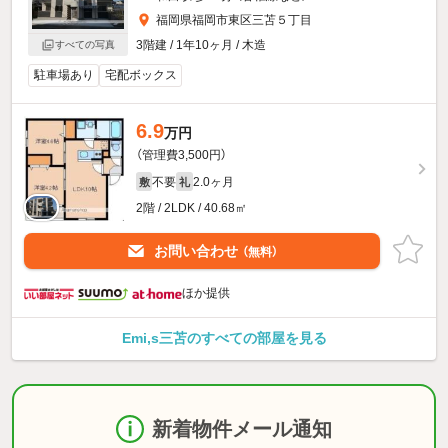
福岡県福岡市東区三苫５丁目
3階建 / 1年10ヶ月 / 木造
すべての写真
駐車場あり
宅配ボックス
6.9
万円
（管理費3,500円）
不要
2.0ヶ月
敷
礼
2階 / 2LDK / 40.68㎡
お問い合わせ
（無料）
ほか提供
Emi,s三苫のすべての部屋を見る
新着物件メール通知