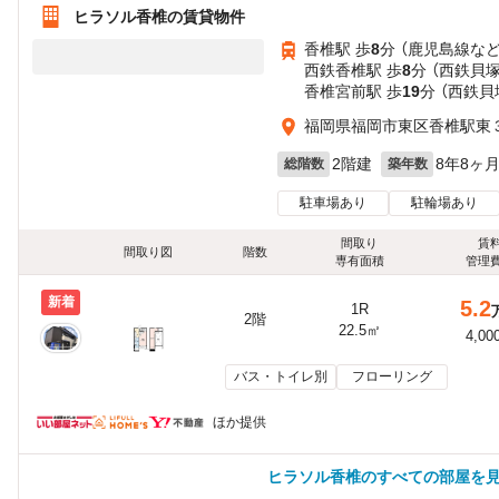
ヒラソル香椎の賃貸物件
香椎駅 歩
8
分 （鹿児島線
な
西鉄香椎駅 歩
8
分 （西鉄貝
香椎宮前駅 歩
19
分 （西鉄貝
福岡県福岡市東区香椎駅東
2階建
8年8ヶ
総階数
築年数
駐車場あり
駐輪場あり
間取り
賃
間取り図
階数
専有面積
管理
新着
5.2
1R
2階
22.5㎡
4,00
バス・トイレ別
フローリング
ほか提供
ヒラソル香椎のすべての部屋を