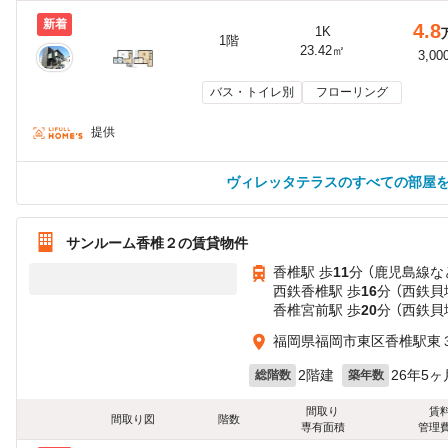
新着
4.8
1K
1階
23.42㎡
3,00
バス・トイレ別
フローリング
提供
ヴィレッタテラスのすべての部屋
サンルーム香椎２の賃貸物件
香椎駅 歩
11
分 （鹿児島線
な
西鉄香椎駅 歩
16
分 （西鉄貝
香椎宮前駅 歩
20
分 （西鉄貝
福岡県福岡市東区香椎駅東
2階建
26年5ヶ
総階数
築年数
間取り
賃
間取り図
階数
専有面積
管理