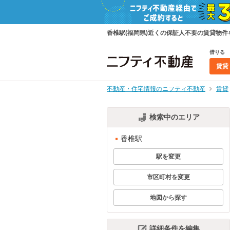
香椎駅(福岡県)近くの保証人不要の賃貸物
借りる
賃貸
不動産・住宅情報のニフティ不動産
賃貸
検索中のエリア
香椎駅
駅を変更
市区町村を変更
地図から探す
詳細条件を編集