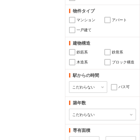
物件タイプ
マンション
アパート
一戸建て
建物構造
鉄筋系
鉄骨系
木造系
ブロック構造
駅からの時間
バス可
築年数
専有面積