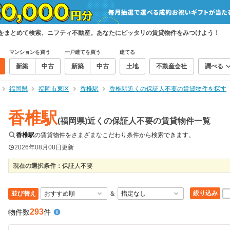
件をまとめて検索、ニフティ不動産。あなたにピッタリの賃貸物件をみつけよう！
マンションを買う
一戸建てを買う
建てる
新築
中古
新築
中古
土地
不動産会社
調べる
福岡県
福岡市東区
香椎駅
香椎駅近くの保証人不要の賃貸物件を探す
香椎駅
(福岡県)近くの保証人不要の賃貸物件一覧
香椎駅
の賃貸物件をさまざまなこだわり条件から検索できます。
2026年08月08日
更新
現在の選択条件：
保証人不要
絞り込み
並び替え
＆
293
物件数
件