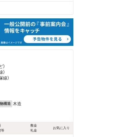
ど
）
線）
塚線）
木造
物構造
料
敷金
お気に入り
費等
礼金