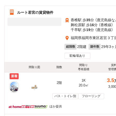
ルート若宮の賃貸物件
香椎駅 歩
35
分 （鹿児島線
な
舞松原駅 歩
16
分 （香椎線）
千早駅 歩
19
分 （鹿児島線）
福岡県福岡市東区若宮３丁
2階建
29年3ヶ
総階数
築年数
駐輪場あり
間取り
賃
間取り図
階数
専有面積
管理
新着
3.5
1K
2階
20.0㎡
3,00
バス・トイレ別
フローリング
ほか提供