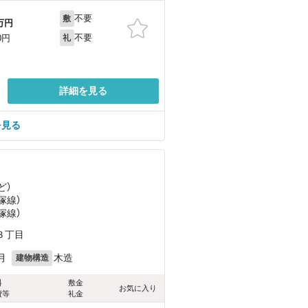
不要
敷
万円
不要
0円
礼
詳細を見る
を見る
ど
）
塚線）
塚線）
３丁目
月
木造
建物構造
料
敷金
お気に入り
費等
礼金