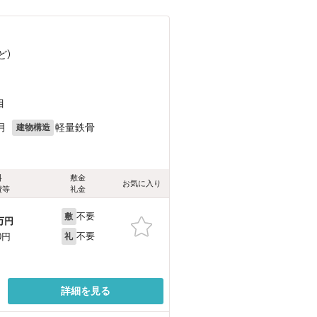
ど
）
目
月
軽量鉄骨
建物構造
料
敷金
お気に入り
費等
礼金
不要
敷
万円
不要
0円
礼
詳細を見る