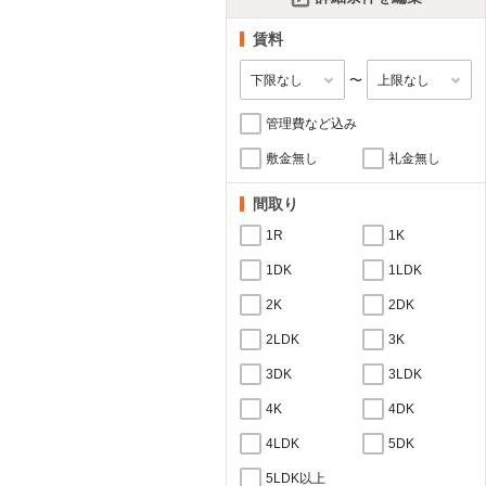
賃料
〜
管理費など込み
敷金無し
礼金無し
間取り
1R
1K
1DK
1LDK
2K
2DK
2LDK
3K
3DK
3LDK
4K
4DK
4LDK
5DK
5LDK以上