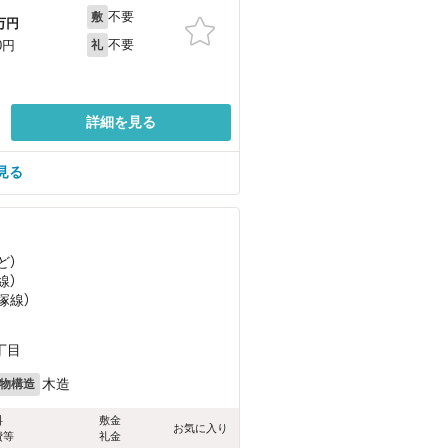
不要
敷
万円
不要
0円
礼
詳細を見る
見る
ど
）
線）
塚線）
丁目
木造
物構造
料
敷金
お気に入り
費等
礼金