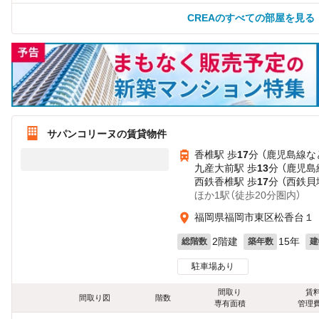
CREAのすべての部屋を見る
サパンコリーヌの賃貸物件
香椎駅 歩
17
分 （鹿児島線
な
九産大前駅 歩
13
分 （鹿児島
西鉄香椎駅 歩
17
分 （西鉄貝
ほか1駅（徒歩20分圏内）
福岡県福岡市東区松香台１
2階建
15年
総階数
築年数
建
駐車場あり
間取り
賃
間取り図
階数
専有面積
管理