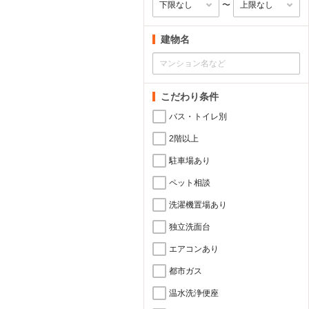
〜
建物名
こだわり条件
バス・トイレ別
2階以上
駐車場あり
ペット相談
洗濯機置場あり
独立洗面台
エアコンあり
都市ガス
温水洗浄便座