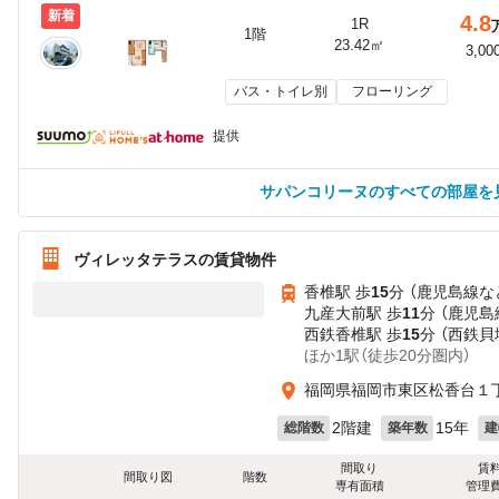
新着
4.8
1R
1階
23.42㎡
3,00
バス・トイレ別
フローリング
提供
サパンコリーヌのすべての部屋を
ヴィレッタテラスの賃貸物件
香椎駅 歩
15
分 （鹿児島線
な
九産大前駅 歩
11
分 （鹿児島
西鉄香椎駅 歩
15
分 （西鉄貝
ほか1駅（徒歩20分圏内）
福岡県福岡市東区松香台１
2階建
15年
総階数
築年数
建
間取り
賃
間取り図
階数
専有面積
管理