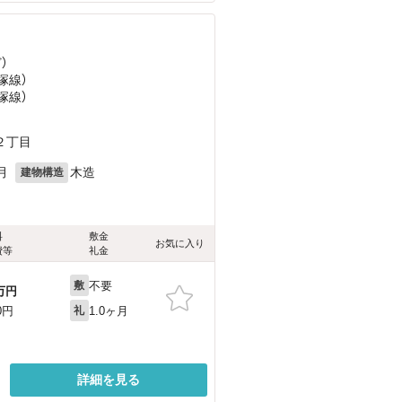
ど
）
塚線）
塚線）
２丁目
月
木造
建物構造
料
敷金
お気に入り
費等
礼金
不要
敷
万円
1.0ヶ月
0円
礼
詳細を見る