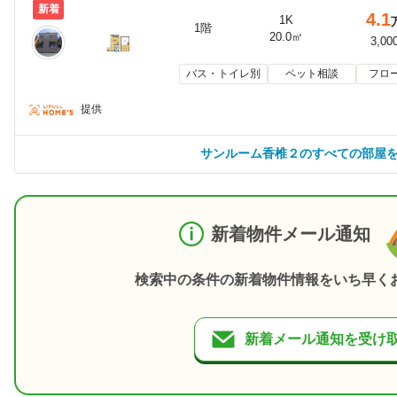
新着
4.1
1K
1階
20.0㎡
3,00
バス・トイレ別
ペット相談
フロ
提供
サンルーム香椎２のすべての部屋
新着物件メール通知
検索中の条件の新着物件情報をいち早く
新着メール通知を受け