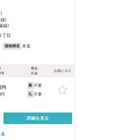
ど
）
塚線）
塚線）
３丁目
月
木造
建物構造
料
敷金
お気に入り
費等
礼金
不要
敷
万円
不要
0円
礼
詳細を見る
見る