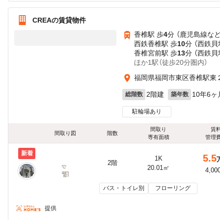
CREAの賃貸物件
香椎駅 歩
4
分 （鹿児島線
な
西鉄香椎駅 歩
10
分 （西鉄貝
香椎宮前駅 歩
13
分 （西鉄貝
ほか1駅（徒歩20分圏内）
福岡県福岡市東区香椎駅東
2階建
10年6ヶ
総階数
築年数
駐輪場あり
間取り
賃
間取り図
階数
専有面積
管理
新着
5.5
1K
2階
20.01㎡
4,00
バス・トイレ別
フローリング
提供