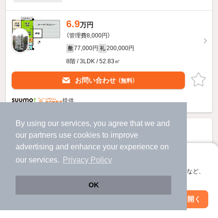
6.9
万円
（管理費8,000円）
77,000円
200,000円
敷
礼
8階 / 3LDK / 52.83㎡
お問い合わせ
（無料）
提供
By using our services, you agree that we and
our
partners
use cookies to improve
advertising and enhance your experience on
アプリに切り替えて、サクサクお部屋探し
our services.
Privacy Policy
会員登録なしですぐ使える。マップ検索やお気に入り保存など、
アプリ限定の便利な機能が使えます！
OK
Web版で続行
アプリを開く
駅・沿線を変更
絞り込み条件を変更