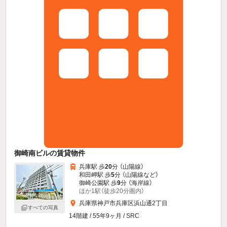
御崎南ビルの賃貸物件
兵庫駅 歩
20
分 （山陽線）
和田岬駅 歩
5
分 （山陽線
など
）
御崎公園駅 歩
9
分 （海岸線）
ほか1駅（徒歩20分圏内）
兵庫県神戸市兵庫区浜山通2丁目
すべての写真
14階建 / 55年9ヶ月 / SRC