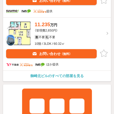
お問い合わせ
（無料）
提供
11.235
万円
（管理費2,650円）
不要
不要
敷
礼
10階 / 3LDK / 60.32㎡
お問い合わせ
（無料）
ほか提供
御崎北ビルのすべての部屋を見る