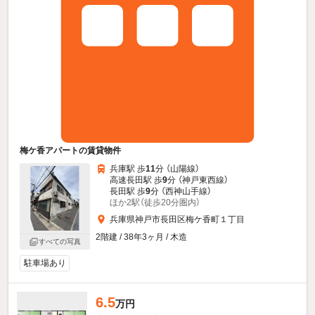
梅ケ香アパートの賃貸物件
兵庫駅 歩
11
分 （山陽線）
高速長田駅 歩
9
分 （神戸東西線）
長田駅 歩
9
分 （西神山手線）
ほか2駅（徒歩20分圏内）
兵庫県神戸市長田区梅ケ香町１丁目
2階建 / 38年3ヶ月 / 木造
すべての写真
駐車場あり
6.5
万円