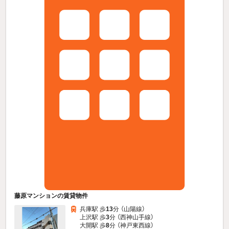
藤原マンションの賃貸物件
兵庫駅 歩
13
分 （山陽線）
上沢駅 歩
3
分 （西神山手線）
大開駅 歩
8
分 （神戸東西線）