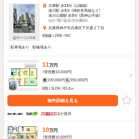
兵庫駅 歩
13
分 （山陽線）
湊川駅 歩
3
分 （神鉄有馬線
など
）
湊川公園駅 歩
3
分 （西神山手線）
ほか7駅（徒歩20分圏内）
兵庫県神戸市兵庫区下沢通２丁目
9階建 / 29年 / RC
すべての写真
駐車場あり
駐輪場あり
11
万円
（管理費10,000円）
100,000円
350,000円
敷
礼
6階 / 3LDK / 65.8㎡
物件詳細を見る
ほか提供
10
万円
（管理費10,000円）