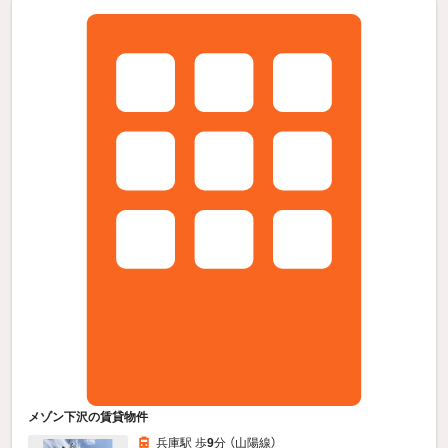
メゾン下沢の賃貸物件
兵庫駅 歩
9
分 （山陽線）