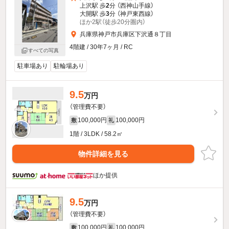
上沢駅 歩
2
分 （西神山手線）
大開駅 歩
3
分 （神戸東西線）
ほか2駅（徒歩20分圏内）
兵庫県神戸市兵庫区下沢通８丁目
4階建 / 30年7ヶ月 / RC
すべての写真
駐車場あり
駐輪場あり
9.5
万円
（管理費不要）
100,000円
100,000円
敷
礼
1階 / 3LDK / 58.2㎡
物件詳細を見る
ほか提供
9.5
万円
（管理費不要）
100,000円
100,000円
敷
礼