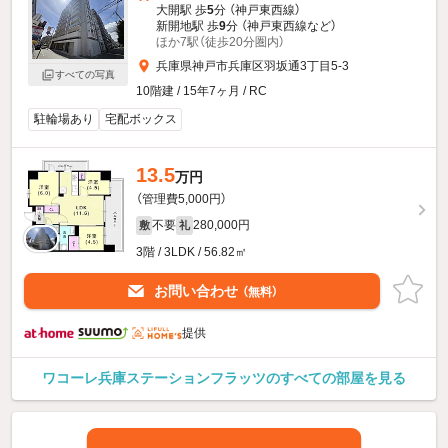
大開駅 歩
5
分 （神戸東西線）
新開地駅 歩
9
分 （神戸東西線
など
）
ほか7駅（徒歩20分圏内）
兵庫県神戸市兵庫区羽坂通3丁目5-3
すべての写真
10階建 / 15年7ヶ月 / RC
駐輪場あり
宅配ボックス
13.5
万円
（管理費5,000円）
不要
280,000円
敷
礼
3階 / 3LDK / 56.82㎡
お問い合わせ
（無料）
提供
ワコーレ兵庫ステーションフラッツのすべての部屋を見る