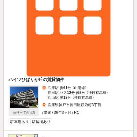
ハイツひばりが丘の賃貸物件
兵庫駅 歩
61
分 （山陽線）
長田駅 バス
12
分 歩
3
分 （神鉄有馬線）
丸山駅 歩
18
分 （神鉄有馬線）
兵庫県神戸市長田区萩乃町3丁目
7階建 / 36年3ヶ月 / RC
すべての写真
駐車場あり
駐輪場あり