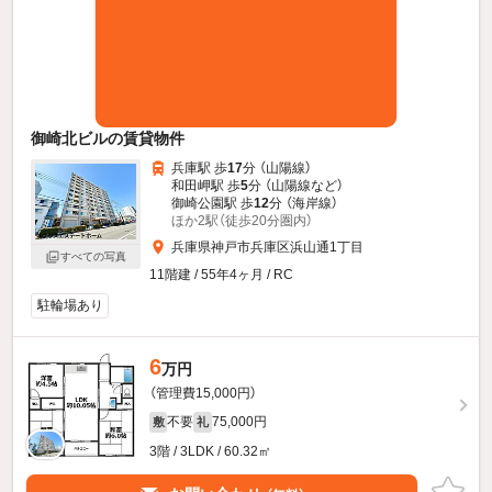
御崎北ビルの賃貸物件
兵庫駅 歩
17
分 （山陽線）
和田岬駅 歩
5
分 （山陽線
など
）
御崎公園駅 歩
12
分 （海岸線）
ほか2駅（徒歩20分圏内）
兵庫県神戸市兵庫区浜山通1丁目
すべての写真
11階建 / 55年4ヶ月 / RC
駐輪場あり
6
万円
（管理費15,000円）
不要
75,000円
敷
礼
3階 / 3LDK / 60.32㎡