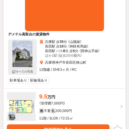
デメテル高取台の賃貸物件
兵庫駅 歩
35
分 （山陽線）
長田駅 歩
10
分 （神鉄有馬線）
長田駅 バス
8
分 歩
5
分 （西神山手線）
ほか1駅（徒歩20分圏内）
兵庫県神戸市長田区林山町
12階建 / 35年3ヶ月 / RC
すべての写真
駐車場あり
駐輪場あり
9.5
万円
（管理費7,000円）
不要
200,000円
敷
礼
11階 / 3LDK / 72.01㎡