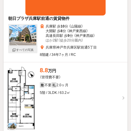
朝日プラザ兵庫駅前通の賃貸物件
兵庫駅 歩
10
分 （山陽線）
大開駅 歩
8
分 （神戸東西線）
高速長田駅 歩
9
分 （神戸東西線）
ほか2駅（徒歩20分圏内）
兵庫県神戸市兵庫区駅前通5丁目
すべての写真
8階建 / 34年7ヶ月 / RC
8.8
万円
（管理費不要）
不要
2.0ヶ月
敷
礼
5階 / 3LDK / 63.2㎡