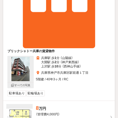
ブリックシャトー兵庫の賃貸物件
兵庫駅 歩
1
分 （山陽線）
大開駅 歩
2
分 （神戸東西線）
上沢駅 歩
10
分 （西神山手線）
兵庫県神戸市兵庫区駅前通１丁目
5階建 / 40年3ヶ月 / RC
すべての写真
駐車場あり
駐輪場あり
8
万円
（管理費4,000円）