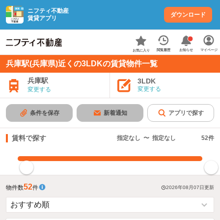
ニフティ不動産
ダウンロード
賃貸アプリ
お知らせ
閲覧履歴
マイページ
お気に入り
兵庫駅(兵庫県)近くの3LDKの賃貸物件一覧
兵庫駅
3LDK
変更する
変更する
条件を保存
新着通知
アプリで探す
賃料で探す
指定なし
〜
指定なし
52
件
指定した賃料で絞り込む
52
物件数
件
2026年08月07日
更新