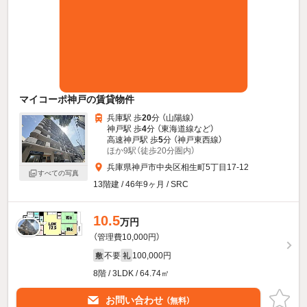
マイコーポ神戸の賃貸物件
兵庫駅 歩
20
分 （山陽線）
神戸駅 歩
4
分 （東海道線
など
）
高速神戸駅 歩
5
分 （神戸東西線）
ほか9駅（徒歩20分圏内）
兵庫県神戸市中央区相生町5丁目17-12
すべての写真
13階建 / 46年9ヶ月 / SRC
10.5
万円
（管理費10,000円）
不要
100,000円
敷
礼
8階 / 3LDK / 64.74㎡
お問い合わせ
（無料）