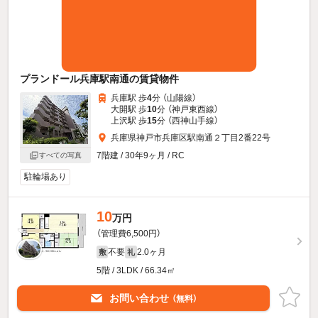
プランドール兵庫駅南通の賃貸物件
兵庫駅 歩
4
分 （山陽線）
大開駅 歩
10
分 （神戸東西線）
上沢駅 歩
15
分 （西神山手線）
兵庫県神戸市兵庫区駅南通２丁目2番22号
7階建 / 30年9ヶ月 / RC
すべての写真
駐輪場あり
10
万円
（管理費6,500円）
不要
2.0ヶ月
敷
礼
5階 / 3LDK / 66.34㎡
お問い合わせ
（無料）