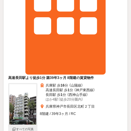
高速長田駅より徒歩1分 築39年3ヶ月 8階建の賃貸物件
兵庫駅 歩
16
分 （山陽線）
高速長田駅 歩
1
分 （神戸東西線）
長田駅 歩
1
分 （西神山手線）
ほか4駅（徒歩20分圏内）
兵庫県神戸市長田区北町２丁目
8階建 / 39年3ヶ月 / RC
すべての写真