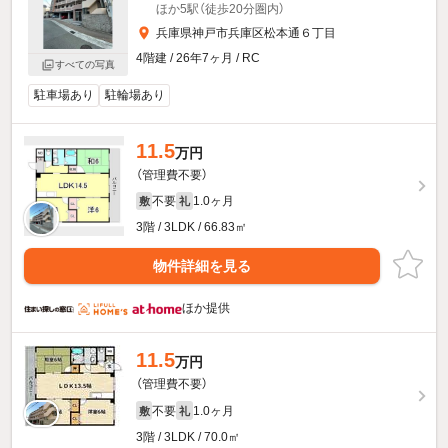
ほか5駅（徒歩20分圏内）
兵庫県神戸市兵庫区松本通６丁目
4階建 / 26年7ヶ月 / RC
すべての写真
駐車場あり
駐輪場あり
11.5
万円
（管理費不要）
不要
1.0ヶ月
敷
礼
3階 / 3LDK / 66.83㎡
物件詳細を見る
ほか提供
11.5
万円
（管理費不要）
不要
1.0ヶ月
敷
礼
3階 / 3LDK / 70.0㎡