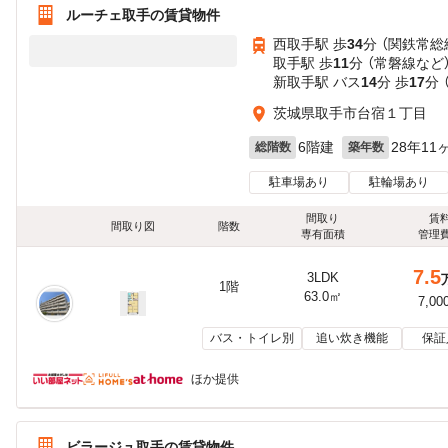
ルーチェ取手の賃貸物件
西取手駅 歩
34
分 （関鉄常総
取手駅 歩
11
分 （常磐線
など
新取手駅 バス
14
分 歩
17
分 
茨城県取手市台宿１丁目
6階建
28年11
総階数
築年数
駐車場あり
駐輪場あり
間取り
賃
間取り図
階数
専有面積
管理
7.5
3LDK
1階
63.0㎡
7,00
バス・トイレ別
追い炊き機能
保証
ほか提供
ビラージュ取手の賃貸物件