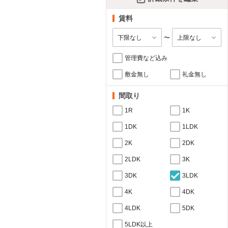
賃料
〜
管理費など込み
敷金無し
礼金無し
間取り
1R
1K
1DK
1LDK
2K
2DK
2LDK
3K
3DK
3LDK
4K
4DK
4LDK
5DK
5LDK以上