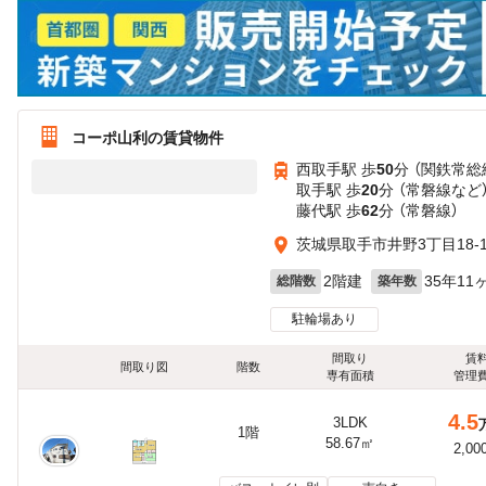
コーポ山利の賃貸物件
西取手駅 歩
50
分 （関鉄常総
取手駅 歩
20
分 （常磐線
など
藤代駅 歩
62
分 （常磐線）
茨城県取手市井野3丁目18-1
2階建
35年11
総階数
築年数
駐輪場あり
間取り
賃
間取り図
階数
専有面積
管理
4.5
3LDK
1階
58.67㎡
2,00