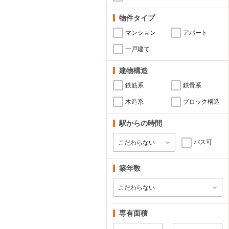
物件タイプ
マンション
アパート
一戸建て
建物構造
鉄筋系
鉄骨系
木造系
ブロック構造
駅からの時間
バス可
築年数
専有面積