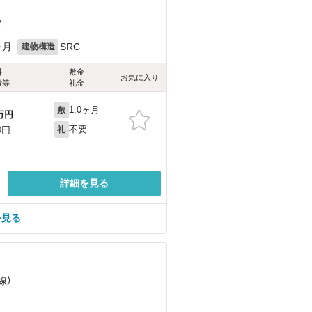
）
2
ヶ月
SRC
建物構造
料
敷金
お気に入り
費等
礼金
1.0ヶ月
敷
万円
不要
0円
礼
詳細を見る
を見る
線）
）