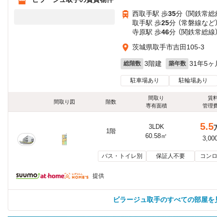
西取手駅 歩
35
分 （関鉄常総
取手駅 歩
25
分 （常磐線
など
寺原駅 歩
46
分 （関鉄常総線
茨城県取手市吉田105-3
3階建
31年5ヶ
総階数
築年数
駐車場あり
駐輪場あり
間取り
賃
間取り図
階数
専有面積
管理
5.5
3LDK
1階
60.58㎡
3,00
バス・トイレ別
保証人不要
コンロ
提供
ビラージュ取手のすべての部屋を