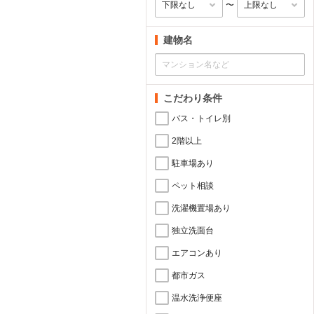
〜
建物名
こだわり条件
バス・トイレ別
2階以上
駐車場あり
ペット相談
洗濯機置場あり
独立洗面台
エアコンあり
都市ガス
温水洗浄便座