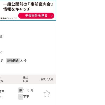
線）
）
0
ヶ月
木造
建物構造
料
敷金
お気に入り
費等
礼金
1.0ヶ月
敷
万円
不要
0円
礼