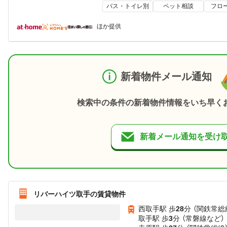
バス・トイレ別
ペット相談
フロ
ほか提供
新着物件メール通知
検索中の条件の新着物件情報をいち早く
新着メール通知を受け
リバーハイツ取手の賃貸物件
西取手駅 歩
28
分 （関鉄常総
取手駅 歩
3
分 （常磐線
など
）