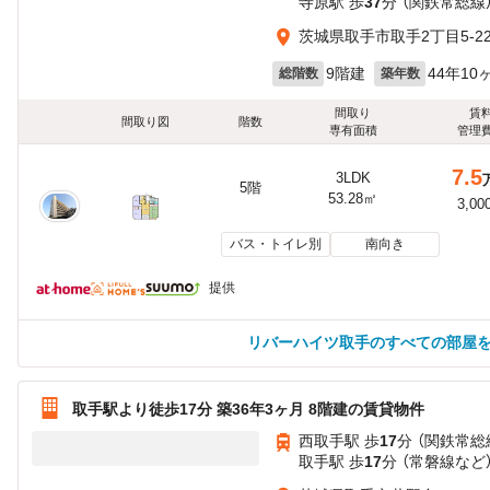
寺原駅 歩
37
分 （関鉄常総線
茨城県取手市取手2丁目5-2
9階建
44年10
総階数
築年数
間取り
賃
間取り図
階数
専有面積
管理
7.5
3LDK
5階
53.28㎡
3,00
バス・トイレ別
南向き
提供
リバーハイツ取手のすべての部屋
取手駅より徒歩17分 築36年3ヶ月 8階建の賃貸物件
西取手駅 歩
17
分 （関鉄常総
取手駅 歩
17
分 （常磐線
など