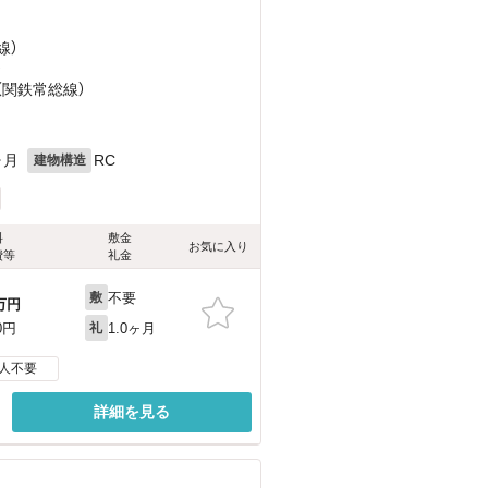
線）
）
（関鉄常総線）
ヶ月
RC
建物構造
料
敷金
お気に入り
費等
礼金
不要
敷
万円
1.0ヶ月
0円
礼
人不要
詳細を見る