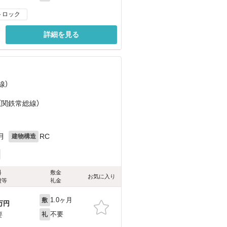
トロック
詳細を見る
線）
（関鉄常総線）
月
RC
建物構造
料
敷金
お気に入り
費等
礼金
1.0ヶ月
敷
万円
不要
要
礼