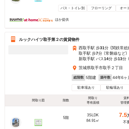
バス・トイレ別
フローリング
オー
ほか提供
ルックハイツ取手第２の賃貸物件
西取手駅 歩
31
分 （関鉄常総
取手駅 歩
7
分 （常磐線
など
）
新取手駅 バス
14
分 歩
13
分 
茨城県取手市取手２丁目
5階建
44年6ヶ
総階数
築年数
駐車場あり
駐輪場あり
間取り
賃
間取り図
階数
専有面積
管理
7.5
3SLDK
5階
84.91㎡
不