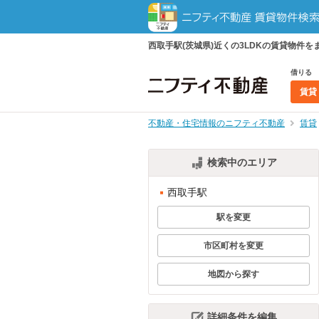
西取手駅(茨城県)近くの3LDKの賃貸物
借りる
賃貸
不動産・住宅情報のニフティ不動産
賃貸
検索中のエリア
西取手駅
駅を変更
市区町村を変更
地図から探す
詳細条件を編集