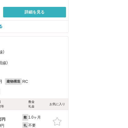
詳細を見る
る
線）
）
田線）
月
RC
建物構造
料
敷金
お気に入り
費等
礼金
1.0ヶ月
敷
万円
不要
0円
礼