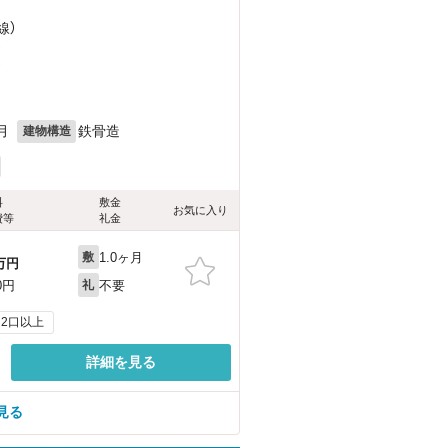
線）
）
）
月
鉄骨造
建物構造
料
敷金
お気に入り
費等
礼金
1.0ヶ月
敷
万円
不要
0円
礼
2口以上
詳細を見る
見る