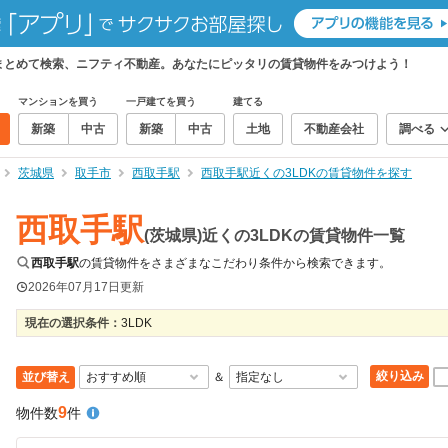
件をまとめて検索、ニフティ不動産。あなたにピッタリの賃貸物件をみつけよう！
マンションを買う
一戸建てを買う
建てる
新築
中古
新築
中古
土地
不動産会社
調べる
茨城県
取手市
西取手駅
西取手駅近くの3LDKの賃貸物件を探す
西取手駅
(茨城県)近くの3LDKの賃貸物件一覧
西取手駅
の賃貸物件をさまざまなこだわり条件から検索できます。
2026年07月17日
更新
現在の選択条件：
3LDK
絞り込み
並び替え
＆
9
物件数
件