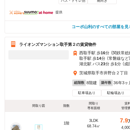
バス・トイレ別
南向き
提供
コーポ山利のすべての部屋を見
ライオンズマンション取手第２の賃貸物件
西取手駅 歩
16
分 （関鉄常総
取手駅 歩
14
分 （常磐線
など
湖北駅 バス
23
分 歩
1
分 （成
茨城県取手市井野台２丁目
8階建
36年3ヶ
総階数
築年数
駐車場あり
駐輪場あり
間取り
賃
間取り図
階数
専有面積
管理
7.9
3LDK
1階
68.74㎡
4,00