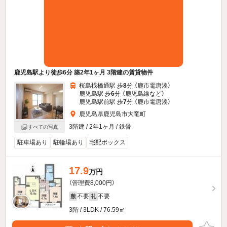
鹿児島駅より徒歩6分 築2年1ヶ月 3階建の賃貸物件
桜島桟橋通駅 歩
8
分 （鹿市電唐湊）
鹿児島駅 歩
6
分 （鹿児島線
など
）
鹿児島駅前駅 歩
7
分 （鹿市電唐湊）
鹿児島県鹿児島市大竜町
3階建 / 2年1ヶ月 / 鉄骨
すべての写真
駐車場あり
駐輪場あり
宅配ボックス
17.9
万円
（管理費8,000円）
不要
不要
敷
礼
3階 / 3LDK / 76.59㎡