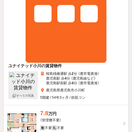
ユナイテッド小川の賃貸物件
桜島桟橋通駅 歩
2
分 （鹿市電唐湊）
鹿児島駅 歩
4
分 （鹿児島線
など
）
鹿児島駅前駅 歩
4
分 （鹿市電唐湊）
鹿児島県鹿児島市小川町
すべての写真
5階建 / 54年3ヶ月 / 鉄筋コン
7.8
万円
（管理費不要）
不要
不要
敷
礼