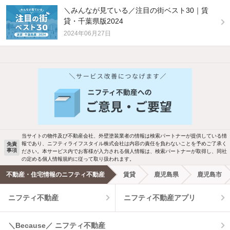
＼みんなが見ている／注目の街ベスト30｜賃
貸・千葉県版2024
2024年06月27日
他の人はこんな条件で絞り込んでいます！
人気のこだわり条件
バス・トイレ別
2階以上
駐車場あり
ペット相談
当サイトの物件及び不動産会社、外壁塗装業者の情報は検索パートナーが提供している情
報であり、ニフティライフスタイル株式会社は内容の責任を負わないことを予めご了承く
免責
事項
ださい。本サービス内でお客様が入力される個人情報は、検索パートナーが取得し、同社
洗濯機置場あり
独立洗面台
の定める個人情報規約に従って取り扱われます。
不動産・住宅情報のニフティ不動産
賃貸
鹿児島県
鹿児島市
エアコンあり
都市ガス
ニフティ不動産
ニフティ不動産アプリ
温水洗浄便座
オートロック
＼Because／ ニフティ不動産
コンロ2口以上
追焚き機能