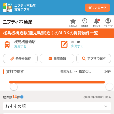
ニフティ不動産
ダウンロード
賃貸アプリ
お知らせ
閲覧履歴
マイページ
お気に入り
桜島桟橋通駅(鹿児島県)近くの3LDKの賃貸物件一覧
桜島桟橋通駅
3LDK
変更する
変更する
条件を保存
新着通知
アプリで探す
賃料で探す
指定なし
〜
指定なし
14
件
指定した賃料で絞り込む
14
物件数
件
2026年08月03日
更新