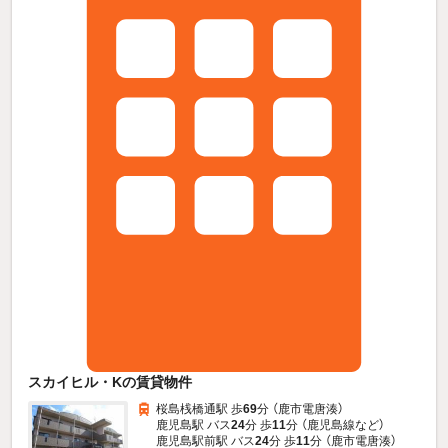
スカイヒル・Kの賃貸物件
桜島桟橋通駅 歩
69
分 （鹿市電唐湊）
鹿児島駅 バス
24
分 歩
11
分 （鹿児島線
など
）
鹿児島駅前駅 バス
24
分 歩
11
分 （鹿市電唐湊）