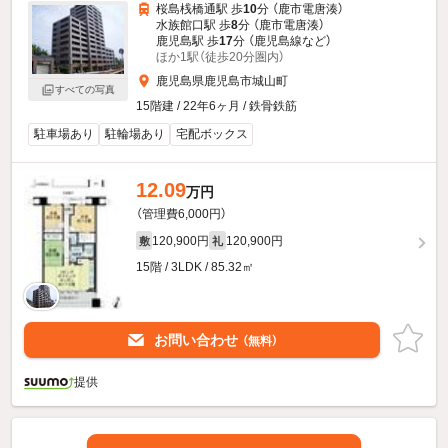
桜島桟橋通駅 歩
10
分 （鹿市電唐湊）
水族館口駅 歩
8
分 （鹿市電唐湊）
鹿児島駅 歩
17
分 （鹿児島線
など
）
ほか1駅（徒歩20分圏内）
鹿児島県鹿児島市城山町
すべての写真
15階建 / 22年6ヶ月 / 鉄骨鉄筋
駐車場あり
駐輪場あり
宅配ボックス
12.09
万円
（管理費6,000円）
120,900円
120,900円
敷
礼
15階 / 3LDK / 85.32㎡
お問い合わせ
（無料）
提供