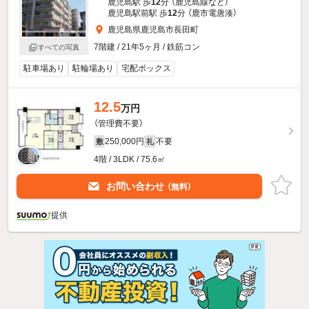
鹿児島駅 歩
12
分 （鹿児島線
など
）
鹿児島駅前駅 歩
12
分 （鹿市電唐湊）
鹿児島県鹿児島市長田町
7階建 / 21年5ヶ月 / 鉄筋コン
すべての写真
駐車場あり
駐輪場あり
宅配ボックス
12.5
万円
（管理費不要）
250,000円
不要
敷
礼
4階 / 3LDK / 75.6㎡
お問い合わせ
（無料）
提供