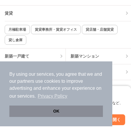
賃貸
TV付インターホン
角部屋
新着のみ
インターネット無料
月極駐車場
賃貸事務所・賃貸オフィス
貸店舗・店舗賃貸
貸し倉庫
該当件数:
物件一覧に反映
14
件
新築一戸建て
新築マンション
中古一戸建て
中古マンション
By using our services, you agree that we and
our
partners
use cookies to improve
土地
不動産売却
advertising and enhance your experience on
アプリに切り替えて、サクサクお部屋探し
our services.
Privacy Policy
会員登録なしですぐ使える。マップ検索やお気に入り保存など、
外壁塗装
引越し見積もり
アプリ限定の便利な機能が使えます！
OK
住宅ローン
カードローン
Web版で続行
アプリを開く
駅・沿線を変更
絞り込み条件を変更