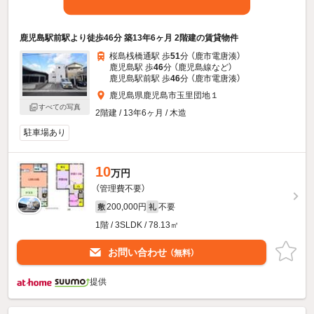
鹿児島駅前駅より徒歩46分 築13年6ヶ月 2階建の賃貸物件
桜島桟橋通駅 歩
51
分 （鹿市電唐湊）
鹿児島駅 歩
46
分 （鹿児島線
など
）
鹿児島駅前駅 歩
46
分 （鹿市電唐湊）
鹿児島県鹿児島市玉里団地１
すべての写真
2階建 / 13年6ヶ月 / 木造
駐車場あり
10
万円
（管理費不要）
200,000円
不要
敷
礼
1階 / 3SLDK / 78.13㎡
お問い合わせ
（無料）
提供