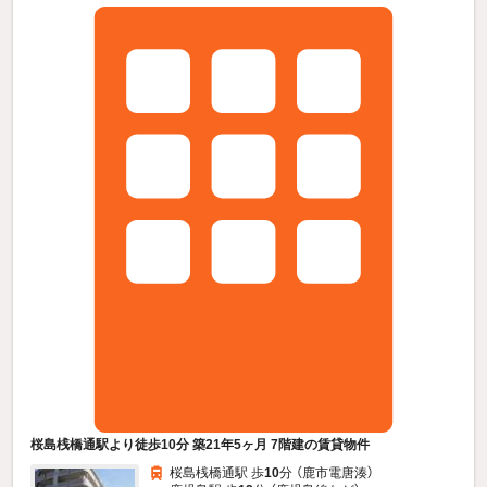
桜島桟橋通駅より徒歩10分 築21年5ヶ月 7階建の賃貸物件
桜島桟橋通駅 歩
10
分 （鹿市電唐湊）