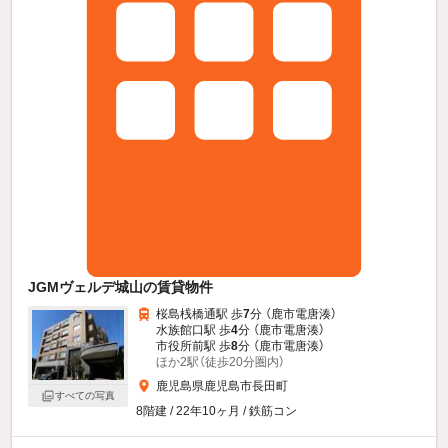
JGMヴェルデ城山の賃貸物件
桜島桟橋通駅 歩
7
分 （鹿市電唐湊）
水族館口駅 歩
4
分 （鹿市電唐湊）
市役所前駅 歩
8
分 （鹿市電唐湊）
ほか2駅（徒歩20分圏内）
鹿児島県鹿児島市長田町
すべての写真
8階建 / 22年10ヶ月 / 鉄筋コン