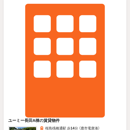
ユーミー長田A棟の賃貸物件
桜島桟橋通駅 歩
14
分 （鹿市電唐湊）