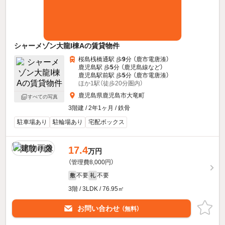
シャーメゾン大龍I棟Aの賃貸物件
桜島桟橋通駅 歩
9
分 （鹿市電唐湊）
鹿児島駅 歩
5
分 （鹿児島線
など
）
鹿児島駅前駅 歩
5
分 （鹿市電唐湊）
ほか1駅（徒歩20分圏内）
鹿児島県鹿児島市大竜町
すべての写真
3階建 / 2年1ヶ月 / 鉄骨
駐車場あり
駐輪場あり
宅配ボックス
17.4
万円
（管理費8,000円）
不要
不要
敷
礼
3階 / 3LDK / 76.95㎡
お問い合わせ
（無料）