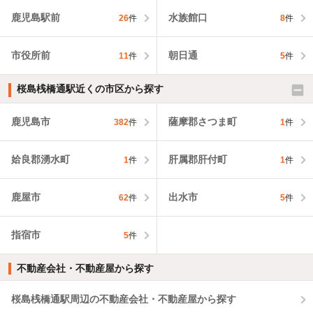
鹿児島駅前
水族館口
26
件
8
件
市役所前
朝日通
11
件
5
件
桜島桟橋通駅近くの市区から探す
鹿児島市
薩摩郡さつま町
382
件
1
件
姶良郡湧水町
肝属郡肝付町
1
件
1
件
鹿屋市
出水市
62
件
5
件
指宿市
5
件
不動産会社・不動産屋から探す
桜島桟橋通駅周辺の不動産会社・不動産屋から探す