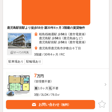
鹿児島駅前駅より徒歩58分 築30年4ヶ月 3階建の賃貸物件
桜島桟橋通駅 歩
58
分 （鹿市電唐湊）
鹿児島駅 歩
58
分 （鹿児島線
など
）
鹿児島駅前駅 歩
58
分 （鹿市電唐湊）
鹿児島県鹿児島市伊敷台６丁目
すべての写真
3階建 / 30年4ヶ月 / RC
駐車場あり
駐輪場あり
7
万円
（管理費不要）
1.0ヶ月
不要
敷
礼
3階 / 3LDK / 76.0㎡
お問い合わせ
（無料）