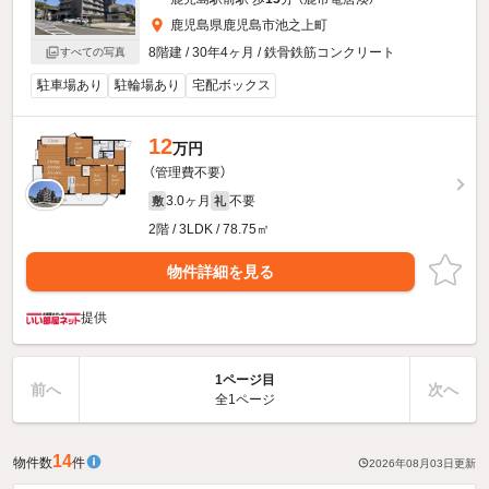
鹿児島県鹿児島市池之上町
8階建 / 30年4ヶ月 / 鉄骨鉄筋コンクリート
すべての写真
駐車場あり
駐輪場あり
宅配ボックス
12
万円
（管理費不要）
3.0ヶ月
不要
敷
礼
2階 / 3LDK / 78.75㎡
物件詳細を見る
提供
1ページ目
前へ
次へ
全1ページ
14
物件数
件
2026年08月03日
更新