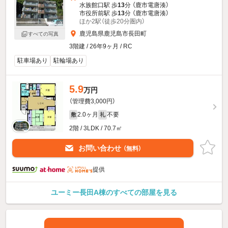
水族館口駅 歩
13
分 （鹿市電唐湊）
市役所前駅 歩
13
分 （鹿市電唐湊）
ほか2駅（徒歩20分圏内）
鹿児島県鹿児島市長田町
すべての写真
3階建 / 26年9ヶ月 / RC
駐車場あり
駐輪場あり
5.9
万円
（管理費3,000円）
2.0ヶ月
不要
敷
礼
2階 / 3LDK / 70.7㎡
お問い合わせ
（無料）
提供
ユーミー長田A棟のすべての部屋を見る