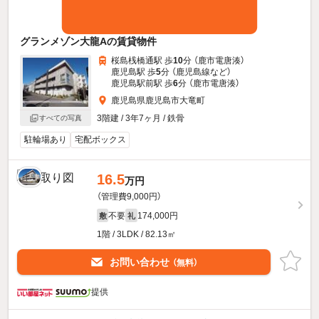
グランメゾン大龍Aの賃貸物件
桜島桟橋通駅 歩
10
分 （鹿市電唐湊）
鹿児島駅 歩
5
分 （鹿児島線
など
）
鹿児島駅前駅 歩
6
分 （鹿市電唐湊）
鹿児島県鹿児島市大竜町
3階建 / 3年7ヶ月 / 鉄骨
すべての写真
駐輪場あり
宅配ボックス
16.5
万円
（管理費9,000円）
不要
174,000円
敷
礼
1階 / 3LDK / 82.13㎡
お問い合わせ
（無料）
提供