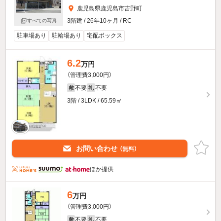
鹿児島県鹿児島市吉野町
3階建 / 26年10ヶ月 / RC
すべての写真
駐車場あり
駐輪場あり
宅配ボックス
6.2
万円
（管理費3,000円）
不要
不要
敷
礼
3階 / 3LDK / 65.59㎡
お問い合わせ
（無料）
ほか提供
6
万円
（管理費3,000円）
不要
不要
敷
礼