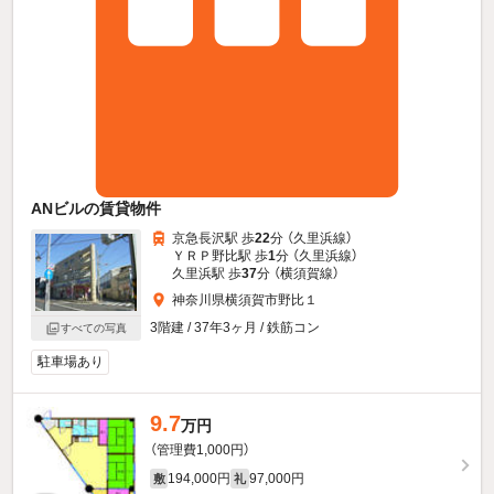
ANビルの賃貸物件
京急長沢駅 歩
22
分 （久里浜線）
ＹＲＰ野比駅 歩
1
分 （久里浜線）
久里浜駅 歩
37
分 （横須賀線）
神奈川県横須賀市野比１
3階建 / 37年3ヶ月 / 鉄筋コン
すべての写真
駐車場あり
9.7
万円
（管理費1,000円）
194,000円
97,000円
敷
礼