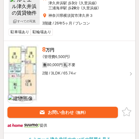
津久井浜駅 歩
3
分 （久里浜線）
三浦海岸駅 歩
28
分 （久里浜線）
神奈川県横須賀市津久井３
すべての写真
3階建 / 26年5ヶ月 / プレコン
駐車場あり
駐輪場あり
8
万円
（管理費6,500円）
80,000円
不要
敷
礼
2階 / 3LDK / 65.74㎡
お問い合わせ
（無料）
提供