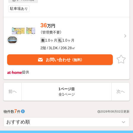
駐車場あり
36
万円
（管理費不要）
1.0ヶ月
1.0ヶ月
敷
礼
2階 / 3LDK / 206.28㎡
お問い合わせ
（無料）
提供
1ページ目
前へ
次へ
全1ページ
7
物件数
件
2026年08月02日
更新