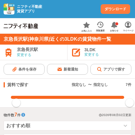
ニフティ不動産
ダウンロード
賃貸アプリ
お知らせ
閲覧履歴
マイページ
お気に入り
京急長沢駅(神奈川県)近くの3LDKの賃貸物件一覧
京急長沢駅
3LDK
変更する
変更する
条件を保存
新着通知
アプリで探す
賃料で探す
指定なし
〜
指定なし
7
件
指定した賃料で絞り込む
7
物件数
件
2026年08月02日
更新