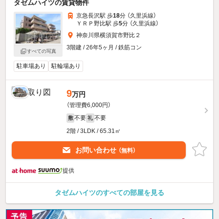
タゼムハイツの賃貸物件
京急長沢駅 歩
18
分 （久里浜線）
ＹＲＰ野比駅 歩
5
分 （久里浜線）
神奈川県横須賀市野比２
3階建 / 26年5ヶ月 / 鉄筋コン
すべての写真
駐車場あり
駐輪場あり
9
万円
（管理費6,000円）
不要
不要
敷
礼
2階 / 3LDK / 65.31㎡
お問い合わせ
（無料）
提供
タゼムハイツのすべての部屋を見る