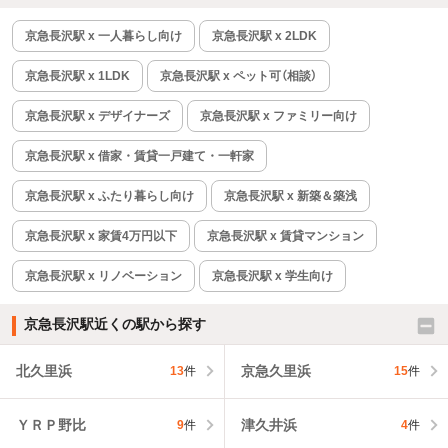
京急長沢駅 x 一人暮らし向け
京急長沢駅 x 2LDK
京急長沢駅 x 1LDK
京急長沢駅 x ペット可（相談）
京急長沢駅 x デザイナーズ
京急長沢駅 x ファミリー向け
京急長沢駅 x 借家・賃貸一戸建て・一軒家
京急長沢駅 x ふたり暮らし向け
京急長沢駅 x 新築＆築浅
京急長沢駅 x 家賃4万円以下
京急長沢駅 x 賃貸マンション
京急長沢駅 x リノベーション
京急長沢駅 x 学生向け
京急長沢駅近くの駅から探す
北久里浜
京急久里浜
13
件
15
件
ＹＲＰ野比
津久井浜
9
件
4
件