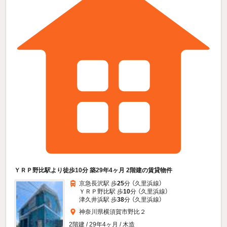
ＹＲＰ野比駅より徒歩10分 築29年4ヶ月 2階建の賃貸物件
京急長沢駅 歩
25
分 （久里浜線）
ＹＲＰ野比駅 歩
10
分 （久里浜線）
津久井浜駅 歩
38
分 （久里浜線）
神奈川県横須賀市野比２
2階建 / 29年4ヶ月 / 木造