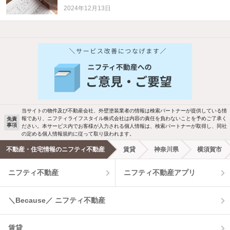
2024年12月13日
他の人はこんな条件で絞り込んでいます！
人気のこだわり条件
バス・トイレ別
2階以上
駐車場あり
ペット相談
当サイトの物件及び不動産会社、外壁塗装業者の情報は検索パートナーが提供している情
報であり、ニフティライフスタイル株式会社は内容の責任を負わないことを予めご了承く
免責
事項
ださい。本サービス内でお客様が入力される個人情報は、検索パートナーが取得し、同社
洗濯機置場あり
独立洗面台
の定める個人情報規約に従って取り扱われます。
不動産・住宅情報のニフティ不動産
賃貸
神奈川県
横須賀市
エアコンあり
都市ガス
ニフティ不動産
ニフティ不動産アプリ
温水洗浄便座
オートロック
＼Because／ ニフティ不動産
コンロ2口以上
追焚き機能
賃貸
TV付インターホン
角部屋