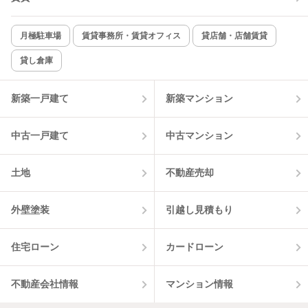
新着のみ
インターネット無料
月極駐車場
賃貸事務所・賃貸オフィス
貸店舗・店舗賃貸
貸し倉庫
該当件数:
物件一覧に反映
7
件
新築一戸建て
新築マンション
中古一戸建て
中古マンション
土地
不動産売却
外壁塗装
引越し見積もり
住宅ローン
カードローン
不動産会社情報
マンション情報