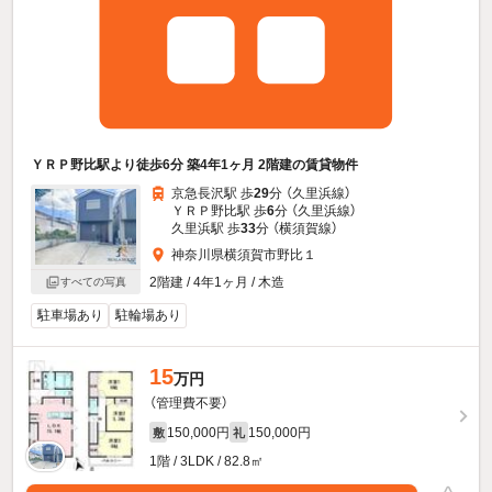
ＹＲＰ野比駅より徒歩6分 築4年1ヶ月 2階建の賃貸物件
京急長沢駅 歩
29
分 （久里浜線）
ＹＲＰ野比駅 歩
6
分 （久里浜線）
久里浜駅 歩
33
分 （横須賀線）
神奈川県横須賀市野比１
2階建 / 4年1ヶ月 / 木造
すべての写真
駐車場あり
駐輪場あり
15
万円
（管理費不要）
150,000円
150,000円
敷
礼
1階 / 3LDK / 82.8㎡