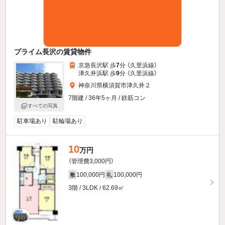
プライム長沢の賃貸物件
京急長沢駅 歩
7
分 （久里浜線）
津久井浜駅 歩
9
分 （久里浜線）
神奈川県横須賀市津久井２
7階建 / 36年5ヶ月 / 鉄筋コン
すべての写真
駐車場あり
駐輪場あり
10
万円
（管理費3,000円）
100,000円
100,000円
敷
礼
3階 / 3LDK / 62.69㎡