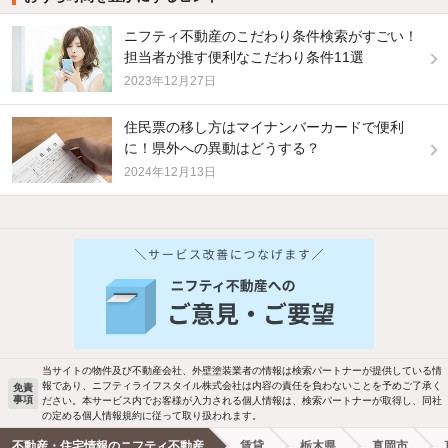
ニフティ不動産のこだわり条件検索がすごい！
担当者が推す便利なこだわり条件11選
2023年12月27日
住民票の移し方はマイナンバーカードで便利
に！県外への異動はどうする？
2024年12月13日
他の人はこんな条件で絞り込んでいます！
人気のこだわり条件
新着物件メール通知
バス・トイレ別
2階以上
ご希望の条件の物件が見つかり次第、メ
駐車場あり
ペット相談
ールでお知らせします
当サイトの物件及び不動産会社、外壁塗装業者の情報は検索パートナーが提供している情
報であり、ニフティライフスタイル株式会社は内容の責任を負わないことを予めご了承く
免責
事項
ださい。本サービス内でお客様が入力される個人情報は、検索パートナーが取得し、同社
洗濯機置場あり
独立洗面台
新着メール通知を受け取る
の定める個人情報規約に従って取り扱われます。
不動産・住宅情報のニフティ不動産
賃貸
栃木県
真岡市