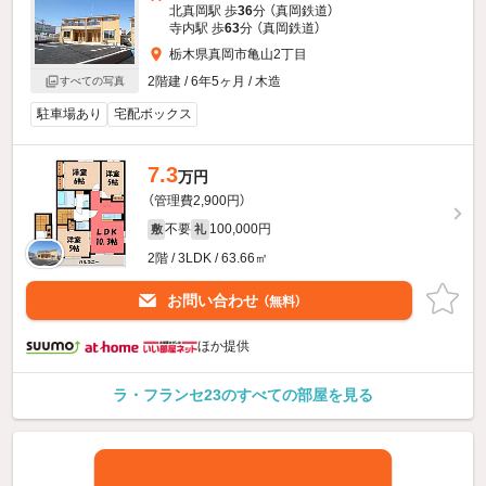
北真岡駅 歩
36
分 （真岡鉄道）
寺内駅 歩
63
分 （真岡鉄道）
栃木県真岡市亀山2丁目
2階建 / 6年5ヶ月 / 木造
すべての写真
駐車場あり
宅配ボックス
7.3
万円
（管理費2,900円）
不要
100,000円
敷
礼
2階 / 3LDK / 63.66㎡
お問い合わせ
（無料）
ほか提供
ラ・フランセ23のすべての部屋を見る