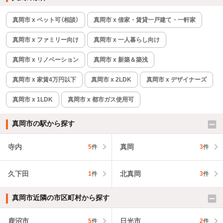
真岡市 x ペット可（相談）
真岡市 x 借家・賃貸一戸建て・一軒家
真岡市 x ファミリー向け
真岡市 x 一人暮らし向け
真岡市 x リノベーション
真岡市 x 新築＆築浅
真岡市 x 家賃4万円以下
真岡市 x 2LDK
真岡市 x デザイナーズ
真岡市 x 1LDK
真岡市 x 都市ガス使用可
真岡市の駅から探す
寺内
真岡
5
件
3
件
久下田
北真岡
1
件
3
件
真岡市近隣の市区町村から探す
鹿沼市
日光市
5
件
2
件