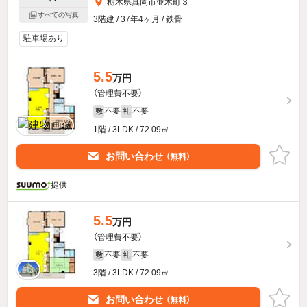
栃木県真岡市並木町３
すべての写真
3階建 / 37年4ヶ月 / 鉄骨
駐車場あり
5.5
万円
（管理費不要）
不要
不要
敷
礼
1階 / 3LDK / 72.09㎡
お問い合わせ
（無料）
提供
5.5
万円
（管理費不要）
不要
不要
敷
礼
3階 / 3LDK / 72.09㎡
お問い合わせ
（無料）