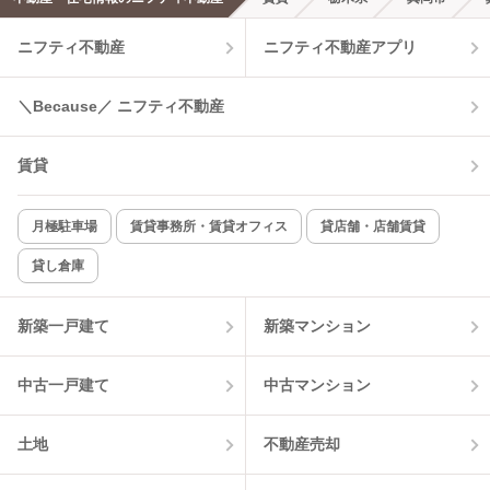
エアコンあり
都市ガス
ニフティ不動産
ニフティ不動産アプリ
温水洗浄便座
オートロック
＼Because／ ニフティ不動産
コンロ2口以上
追焚き機能
賃貸
TV付インターホン
角部屋
新着のみ
インターネット無料
月極駐車場
賃貸事務所・賃貸オフィス
貸店舗・店舗賃貸
貸し倉庫
該当件数:
物件一覧に反映
4
件
新築一戸建て
新築マンション
中古一戸建て
中古マンション
土地
不動産売却