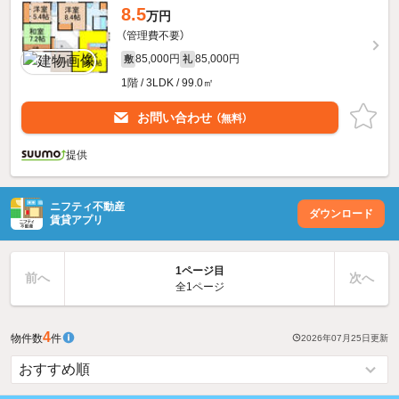
8.5
万円
（管理費不要）
85,000円
85,000円
敷
礼
1階 / 3LDK / 99.0㎡
お問い合わせ
（無料）
提供
ニフティ不動産
ダウンロード
賃貸アプリ
1ページ目
前へ
次へ
全1ページ
4
物件数
件
2026年07月25日
更新