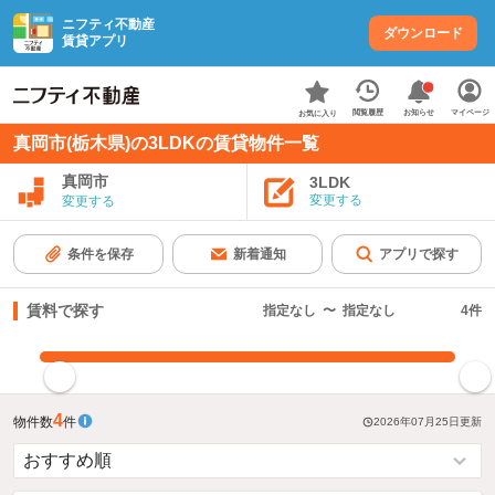
ニフティ不動産
ダウンロード
賃貸アプリ
お知らせ
閲覧履歴
マイページ
お気に入り
真岡市(栃木県)の3LDKの賃貸物件一覧
真岡市
3LDK
変更する
変更する
条件を保存
新着通知
アプリで探す
賃料で探す
指定なし
〜
指定なし
4
件
指定した賃料で絞り込む
4
物件数
件
2026年07月25日
更新