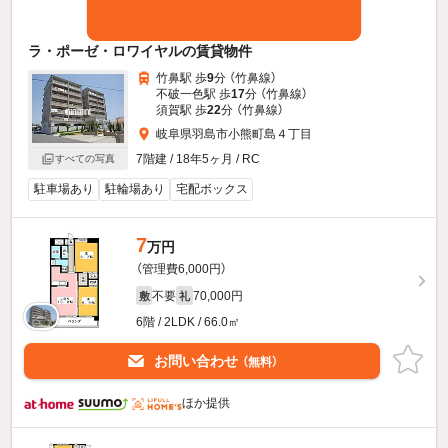
ラ・ポーゼ・ロワイヤルの賃貸物件
竹鼻駅 歩
9
分 （竹鼻線）
不破一色駅 歩
17
分 （竹鼻線）
須賀駅 歩
22
分 （竹鼻線）
岐阜県羽島市小熊町島４丁目
7階建 / 18年5ヶ月 / RC
すべての写真
駐車場あり
駐輪場あり
宅配ボックス
7
万円
（管理費6,000円）
不要
70,000円
敷
礼
6階 / 2LDK / 66.0㎡
お問い合わせ
（無料）
ほか提供