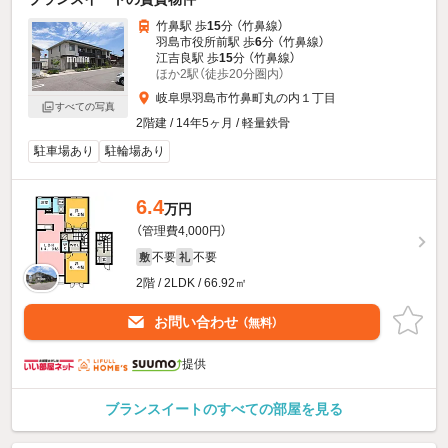
竹鼻駅 歩
15
分 （竹鼻線）
羽島市役所前駅 歩
6
分 （竹鼻線）
江吉良駅 歩
15
分 （竹鼻線）
ほか2駅（徒歩20分圏内）
岐阜県羽島市竹鼻町丸の内１丁目
すべての写真
2階建 / 14年5ヶ月 / 軽量鉄骨
駐車場あり
駐輪場あり
6.4
万円
（管理費4,000円）
不要
不要
敷
礼
2階 / 2LDK / 66.92㎡
お問い合わせ
（無料）
提供
ブランスイートのすべての部屋を見る