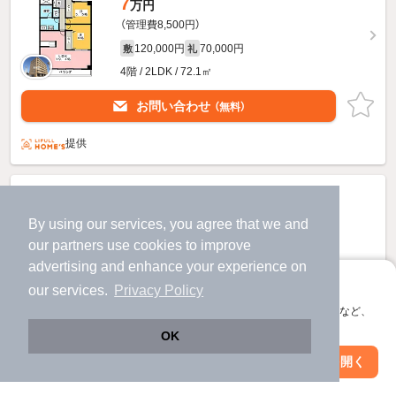
7
万円
（管理費8,500円）
120,000円
70,000円
敷
礼
4階 / 2LDK / 72.1㎡
お問い合わせ
（無料）
提供
By using our services, you agree that we and
our
partners
use cookies to improve
advertising and enhance your experience on
アプリに切り替えて、サクサクお部屋探し
our services.
Privacy Policy
会員登録なしですぐ使える。マップ検索やお気に入り保存など、
アプリ限定の便利な機能が使えます！
OK
Web版で続行
アプリを開く
駅・沿線を変更
絞り込み条件を変更