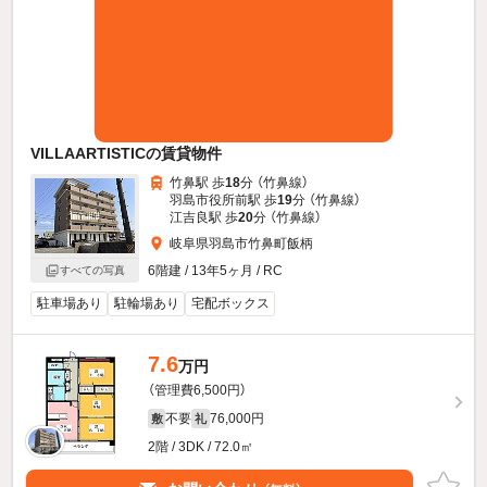
VILLAARTISTICの賃貸物件
竹鼻駅 歩
18
分 （竹鼻線）
羽島市役所前駅 歩
19
分 （竹鼻線）
江吉良駅 歩
20
分 （竹鼻線）
岐阜県羽島市竹鼻町飯柄
6階建 / 13年5ヶ月 / RC
すべての写真
駐車場あり
駐輪場あり
宅配ボックス
7.6
万円
（管理費6,500円）
不要
76,000円
敷
礼
2階 / 3DK / 72.0㎡