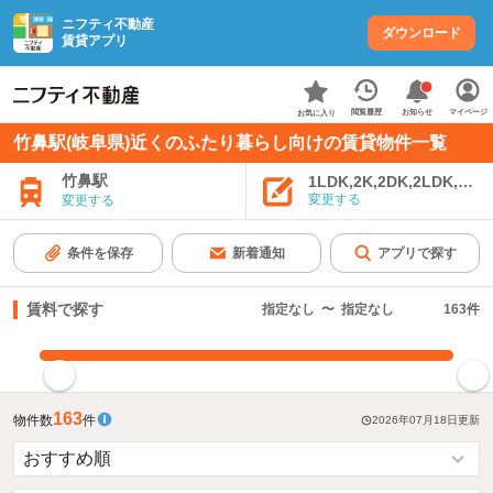
ニフティ不動産
ダウンロード
賃貸アプリ
お知らせ
閲覧履歴
マイページ
お気に入り
竹鼻駅(岐阜県)近くのふたり暮らし向けの賃貸物件一覧
竹鼻駅
1LDK,2K,2DK,2LDK,3K,
変更する
変更する
条件を保存
新着通知
アプリで探す
賃料で探す
指定なし
〜
指定なし
163
件
指定した賃料で絞り込む
163
物件数
件
2026年07月18日
更新