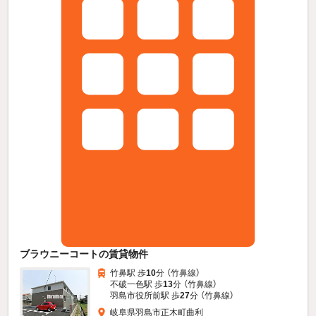
ブラウニーコートの賃貸物件
竹鼻駅 歩
10
分 （竹鼻線）
不破一色駅 歩
13
分 （竹鼻線）
羽島市役所前駅 歩
27
分 （竹鼻線）
岐阜県羽島市正木町曲利