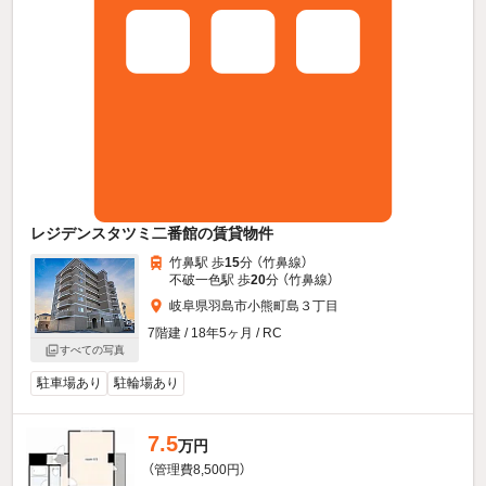
レジデンスタツミ二番館の賃貸物件
竹鼻駅 歩
15
分 （竹鼻線）
不破一色駅 歩
20
分 （竹鼻線）
岐阜県羽島市小熊町島３丁目
7階建 / 18年5ヶ月 / RC
すべての写真
駐車場あり
駐輪場あり
7.5
万円
（管理費8,500円）