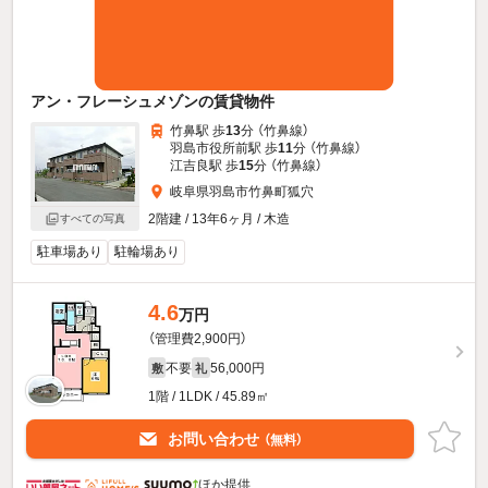
アン・フレーシュメゾンの賃貸物件
竹鼻駅 歩
13
分 （竹鼻線）
羽島市役所前駅 歩
11
分 （竹鼻線）
江吉良駅 歩
15
分 （竹鼻線）
岐阜県羽島市竹鼻町狐穴
2階建 / 13年6ヶ月 / 木造
すべての写真
駐車場あり
駐輪場あり
4.6
万円
（管理費2,900円）
不要
56,000円
敷
礼
1階 / 1LDK / 45.89㎡
お問い合わせ
（無料）
ほか提供