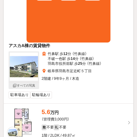
アスカA棟の賃貸物件
竹鼻駅 歩
12
分 （竹鼻線）
不破一色駅 歩
14
分 （竹鼻線）
羽島市役所前駅 歩
25
分 （竹鼻線）
岐阜県羽島市足近町５丁目
2階建 / 9年9ヶ月 / 木造
すべての写真
駐車場あり
駐輪場あり
5.6
万円
（管理費3,000円）
不要
不要
敷
礼
1階 / 2LDK / 49.87㎡