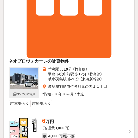
ネオプロヴォカーレの賃貸物件
竹鼻駅 歩
19
分 （竹鼻線）
羽島市役所前駅 歩
17
分 （竹鼻線）
岐阜羽島駅 歩
26
分 （東海新幹線）
岐阜県羽島市竹鼻町丸の内１１丁目
2階建 / 10年10ヶ月 / 木造
すべての写真
駐車場あり
駐輪場あり
6
万円
（管理費3,000円）
60,000円
不要
敷
礼