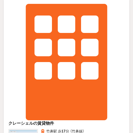
クレーシェルの賃貸物件
竹鼻駅 歩
17
分 （竹鼻線）