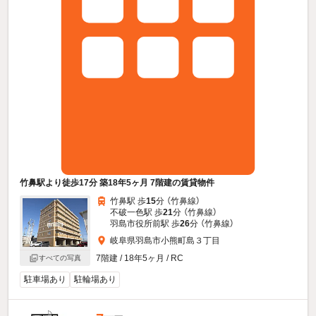
竹鼻駅より徒歩17分 築18年5ヶ月 7階建の賃貸物件
竹鼻駅 歩
15
分 （竹鼻線）
不破一色駅 歩
21
分 （竹鼻線）
羽島市役所前駅 歩
26
分 （竹鼻線）
岐阜県羽島市小熊町島３丁目
7階建 / 18年5ヶ月 / RC
すべての写真
駐車場あり
駐輪場あり