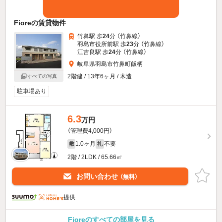
Fioreの賃貸物件
竹鼻駅 歩
24
分 （竹鼻線）
羽島市役所前駅 歩
23
分 （竹鼻線）
江吉良駅 歩
24
分 （竹鼻線）
岐阜県羽島市竹鼻町飯柄
2階建 / 13年6ヶ月 / 木造
すべての写真
駐車場あり
6.3
万円
（管理費4,000円）
1.0ヶ月
不要
敷
礼
2階 / 2LDK / 65.66㎡
お問い合わせ
（無料）
提供
Fioreのすべての部屋を見る