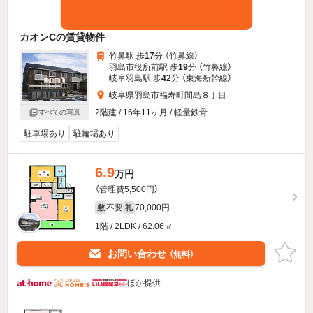
カオンCの賃貸物件
竹鼻駅 歩
17
分 （竹鼻線）
羽島市役所前駅 歩
19
分 （竹鼻線）
岐阜羽島駅 歩
42
分 （東海新幹線）
岐阜県羽島市福寿町間島８丁目
2階建 / 16年11ヶ月 / 軽量鉄骨
すべての写真
駐車場あり
駐輪場あり
6.9
万円
（管理費5,500円）
不要
70,000円
敷
礼
1階 / 2LDK / 62.06㎡
お問い合わせ
（無料）
ほか提供