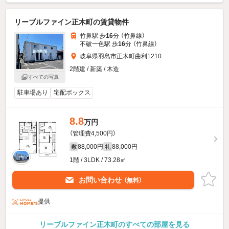
リーブルファイン正木町の賃貸物件
竹鼻駅 歩
16
分 （竹鼻線）
不破一色駅 歩
16
分 （竹鼻線）
岐阜県羽島市正木町曲利1210
2階建 / 新築 / 木造
すべての写真
駐車場あり
宅配ボックス
8.8
万円
（管理費4,500円）
88,000円
88,000円
敷
礼
1階 / 3LDK / 73.28㎡
お問い合わせ
（無料）
提供
リーブルファイン正木町のすべての部屋を見る