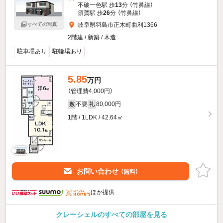
不破一色駅 歩
13
分 （竹鼻線）
須賀駅 歩
26
分 （竹鼻線）
すべての写真
岐阜県羽島市正木町曲利1366
2階建 / 新築 / 木造
駐車場あり
駐輪場あり
5.85
万円
（管理費4,000円）
不要
80,000円
敷
礼
1階 / 1LDK / 42.64㎡
お問い合わせ
（無料）
ほか提供
クレーシェルのすべての部屋を見る