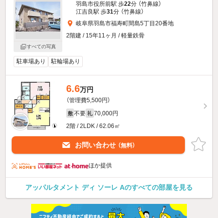
羽島市役所前駅 歩
22
分 （竹鼻線）
江吉良駅 歩
31
分 （竹鼻線）
岐阜県羽島市福寿町間島5丁目20番地
2階建 / 15年11ヶ月 / 軽量鉄骨
すべての写真
駐車場あり
駐輪場あり
6.6
万円
（管理費5,500円）
不要
70,000円
敷
礼
2階 / 2LDK / 62.06㎡
お問い合わせ
（無料）
ほか提供
アッパルタメント ディ ソーレ Aのすべての部屋を見る